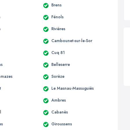
Brens
n
Fénols
s
Rivières
Cambounet-sur-le-Sor
Cuq 81
ns
Belleserre
mmazes
Sorèze
t
Le Masnau-Massuguiès
Ambres
l
Cabanès
es
Giroussens