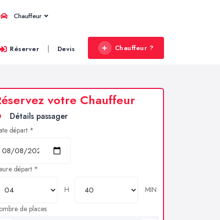
Chauffeur
Chauffeur ?
|
Réserver
Devis
éservez votre Chauffeur
Détails passager
ate départ *
eure départ *
H
MIN
ombre de places