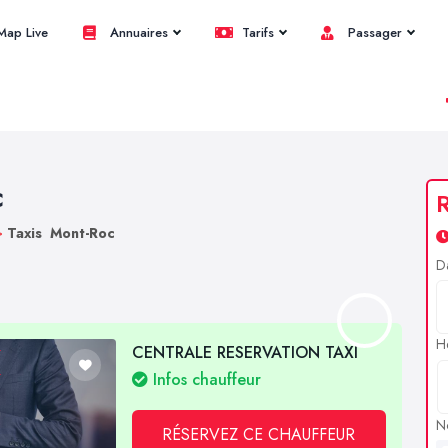
ap Live
Annuaires
Tarifs
Passager
c
R
>
Taxis Mont-Roc
D
H
CENTRALE RESERVATION TAXI
Infos chauffeur
N
RÉSERVEZ CE CHAUFFEUR