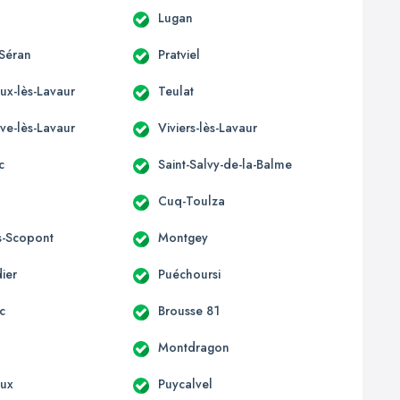
Lugan
Séran
Pratviel
eux-lès-Lavaur
Teulat
ve-lès-Lavaur
Viviers-lès-Lavaur
c
Saint-Salvy-de-la-Balme
Cuq-Toulza
s-Scopont
Montgey
ier
Puéchoursi
c
Brousse 81
Montdragon
oux
Puycalvel