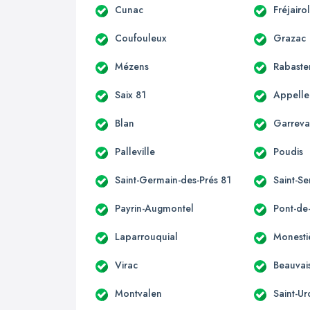
Cunac
Fréjairo
Coufouleux
Grazac
Mézens
Rabaste
Saix 81
Appelle
Blan
Garrev
Palleville
Poudis
Saint-Germain-des-Prés 81
Saint-Se
Payrin-Augmontel
Pont-de
Laparrouquial
Monesti
Virac
Beauvai
Montvalen
Saint-Ur