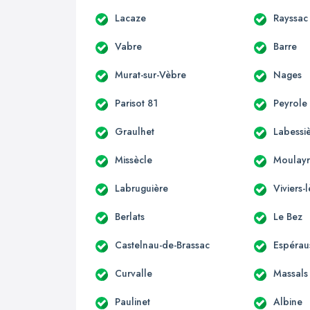
Lacaze
Rayssac
Vabre
Barre
Murat-sur-Vèbre
Nages
Parisot 81
Peyrole
Graulhet
Labessi
Missècle
Moulayr
Labruguière
Viviers
Berlats
Le Bez
Castelnau-de-Brassac
Espérau
Curvalle
Massals
Paulinet
Albine