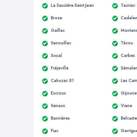
La Sauzière-Saint-Jean
Tauriac
Broze
Cadale
Gaillac
Montan
Senouillac
Técou
Soual
Carbes
Fréjeville
Sémale
Cahuzac 81
Les Ca
Escroux
Gijoune
Senaux
Viane
Bannières
Belcaste
Fiac
Garrigu