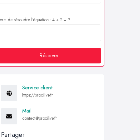
rci de résoudre l'équation : 4 + 2 = ?
Réserver
Service client
https://proxilive.fr
Mail
contact@proxilive.fr
Partager