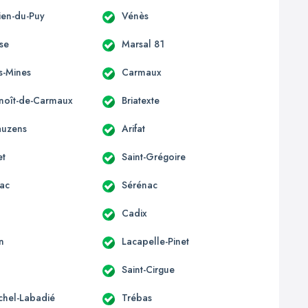
lien-du-Puy
Vénès
sse
Marsal 81
s-Mines
Carmaux
enoît-de-Carmaux
Briatexte
auzens
Arifat
et
Saint-Grégoire
ac
Sérénac
Cadix
n
Lacapelle-Pinet
Saint-Cirgue
ichel-Labadié
Trébas