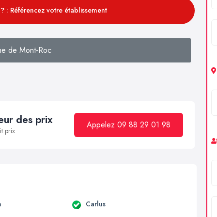
? : Référencez votre établissement
he de Mont-Roc
ur des prix
Appelez 09 88 29 01 98
t prix
n
Carlus