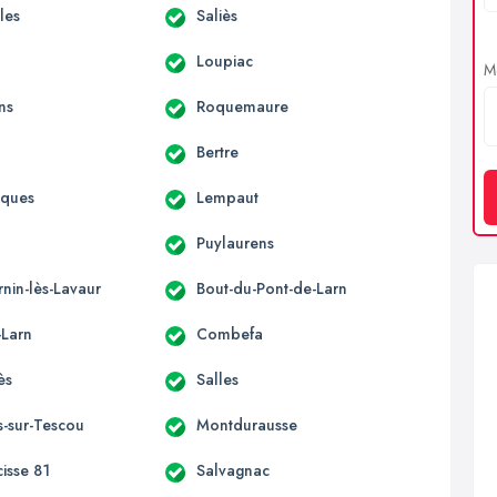
lles
Saliès
Loupiac
Me
ns
Roquemaure
Bertre
aques
Lempaut
Puylaurens
rnin-lès-Lavaur
Bout-du-Pont-de-Larn
-Larn
Combefa
ès
Salles
s-sur-Tescou
Montdurausse
cisse 81
Salvagnac