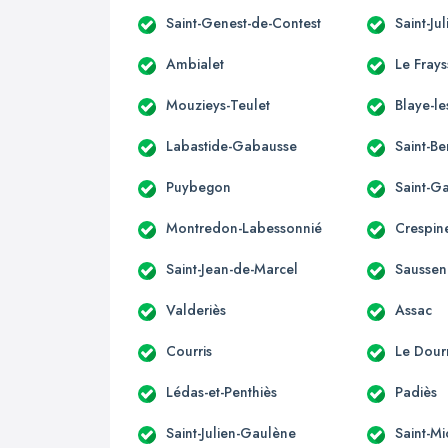
Saint-Genest-de-Contest
Saint-Ju
Ambialet
Le Fray
Mouzieys-Teulet
Blaye-le
Labastide-Gabausse
Saint-B
Puybegon
Saint-G
Montredon-Labessonnié
Crespin
Saint-Jean-de-Marcel
Saussen
Valderiès
Assac
Courris
Le Dour
Lédas-et-Penthiès
Padiès
Saint-Julien-Gaulène
Saint-M