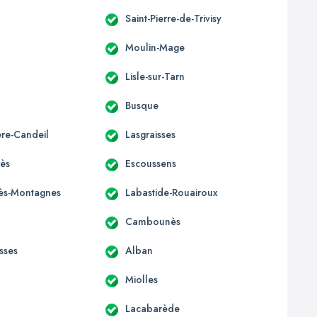
Saint-Pierre-de-Trivisy
Moulin-Mage
Lisle-sur-Tarn
Busque
ère-Candeil
Lasgraisses
ès
Escoussens
-lès-Montagnes
Labastide-Rouairoux
Cambounès
sses
Alban
Miolles
Lacabarède