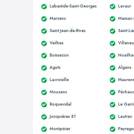
Labastide-Saint-Georges
Lavaur
Marzens
Massac-
Saint-Jean-de-Rives
Saint-Li
Veilhes
Villeneu
Boissezon
Noailha
Aguts
Algans
Lacroisille
Mauren
Mouzens
Péchaud
Roquevidal
Le Garri
Jonquières 81
Lautrec
Montpinier
Peyreg