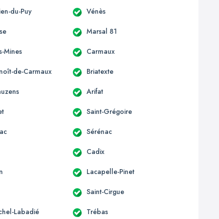
lien-du-Puy
Vénès
sse
Marsal 81
s-Mines
Carmaux
enoît-de-Carmaux
Briatexte
auzens
Arifat
et
Saint-Grégoire
ac
Sérénac
Cadix
n
Lacapelle-Pinet
Saint-Cirgue
ichel-Labadié
Trébas