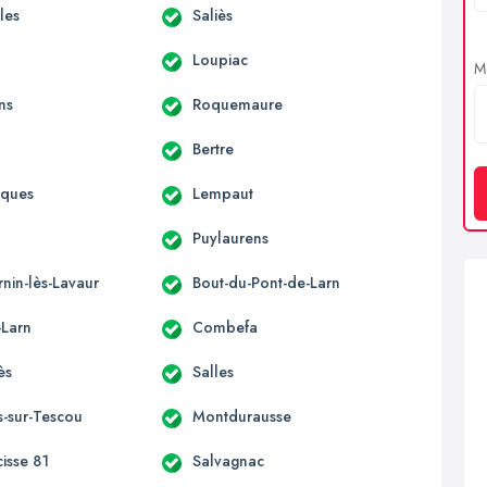
lles
Saliès
Loupiac
Me
ns
Roquemaure
Bertre
aques
Lempaut
Puylaurens
rnin-lès-Lavaur
Bout-du-Pont-de-Larn
-Larn
Combefa
ès
Salles
s-sur-Tescou
Montdurausse
cisse 81
Salvagnac