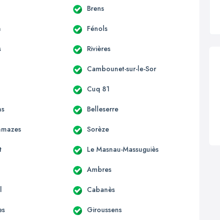
Brens
n
Fénols
s
Rivières
Cambounet-sur-le-Sor
Cuq 81
ns
Belleserre
mmazes
Sorèze
t
Le Masnau-Massuguiès
Ambres
l
Cabanès
es
Giroussens