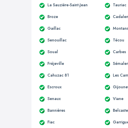
La Sauzière-Saint-Jean
Tauriac
Broze
Cadale
Gaillac
Montan
Senouillac
Técou
Soual
Carbes
Fréjeville
Sémale
Cahuzac 81
Les Ca
Escroux
Gijoune
Senaux
Viane
Bannières
Belcaste
Fiac
Garrigu