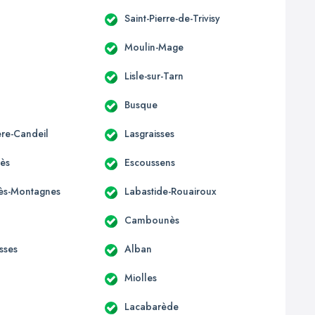
Saint-Pierre-de-Trivisy
Moulin-Mage
Lisle-sur-Tarn
Busque
ère-Candeil
Lasgraisses
ès
Escoussens
-lès-Montagnes
Labastide-Rouairoux
Cambounès
sses
Alban
Miolles
Lacabarède