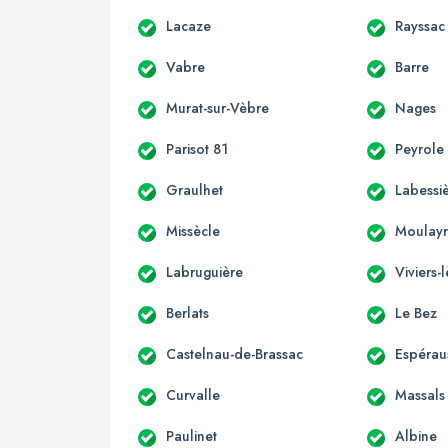
Lacaze
Rayssac
Vabre
Barre
Murat-sur-Vèbre
Nages
Parisot 81
Peyrole
Graulhet
Labessi
Missècle
Moulayr
Labruguière
Viviers
Berlats
Le Bez
Castelnau-de-Brassac
Espérau
Curvalle
Massals
Paulinet
Albine