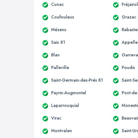
Cunac
Fréjairo
Coufouleux
Grazac
Mézens
Rabaste
Saix 81
Appelle
Blan
Garrev
Palleville
Poudis
Saint-Germain-des-Prés 81
Saint-Se
Payrin-Augmontel
Pont-de
Laparrouquial
Monesti
Virac
Beauvai
Montvalen
Saint-Ur