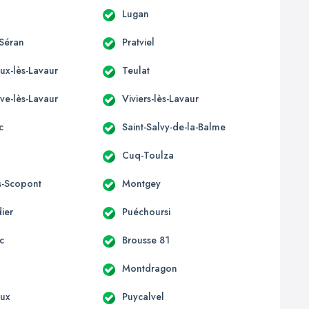
Lugan
Séran
Pratviel
eux-lès-Lavaur
Teulat
ve-lès-Lavaur
Viviers-lès-Lavaur
c
Saint-Salvy-de-la-Balme
Cuq-Toulza
s-Scopont
Montgey
ier
Puéchoursi
c
Brousse 81
Montdragon
oux
Puycalvel