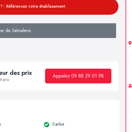
? : Référencez votre établissement
he de Sémalens
ur des prix
Appelez 09 88 29 01 98
t prix
n
Carlus