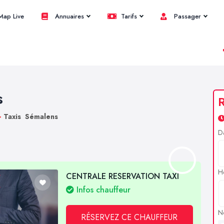
ap Live
Annuaires
Tarifs
Passager
s
R
>
Taxis Sémalens
D
H
CENTRALE RESERVATION TAXI
Infos chauffeur
N
RÉSERVEZ CE CHAUFFEUR