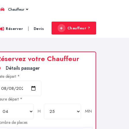
Chauffeur
Chauffeur ?
|
Réserver
Devis
éservez votre Chauffeur
Détails passager
ate départ *
eure départ *
H
MIN
ombre de places