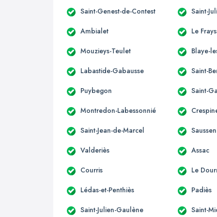
Saint-Genest-de-Contest
Saint-Ju
Ambialet
Le Fray
Mouzieys-Teulet
Blaye-le
Labastide-Gabausse
Saint-B
Puybegon
Saint-G
Montredon-Labessonnié
Crespin
Saint-Jean-de-Marcel
Saussen
Valderiès
Assac
Courris
Le Dour
Lédas-et-Penthiès
Padiès
Saint-Julien-Gaulène
Saint-M