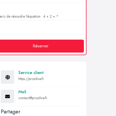
rci de résoudre l'équation : 4 + 2 = ?
Réserver
Service client
https://proxilive.fr
Mail
contact@proxilive.fr
Partager