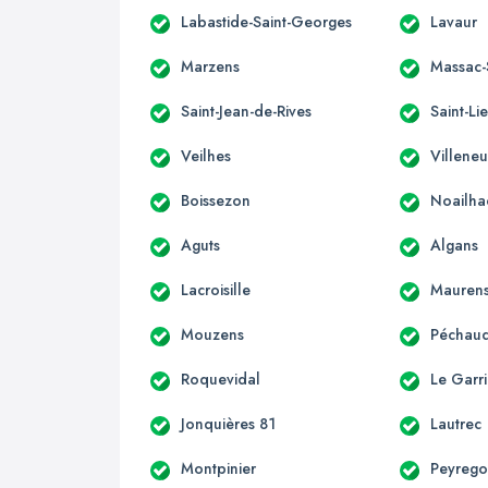
Labastide-Saint-Georges
Lavaur
Marzens
Massac-
Saint-Jean-de-Rives
Saint-Li
Veilhes
Villeneu
Boissezon
Noailha
Aguts
Algans
Lacroisille
Mauren
Mouzens
Péchaud
Roquevidal
Le Garri
Jonquières 81
Lautrec
Montpinier
Peyreg