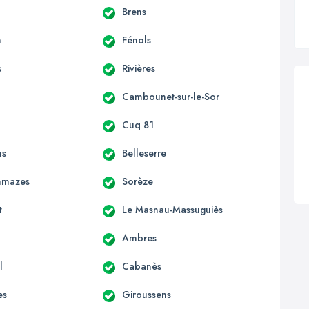
Brens
n
Fénols
s
Rivières
Cambounet-sur-le-Sor
Cuq 81
ns
Belleserre
mmazes
Sorèze
t
Le Masnau-Massuguiès
Ambres
l
Cabanès
es
Giroussens