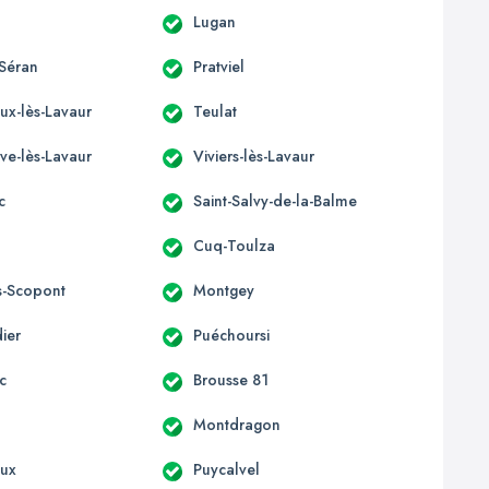
Lugan
Séran
Pratviel
eux-lès-Lavaur
Teulat
ve-lès-Lavaur
Viviers-lès-Lavaur
c
Saint-Salvy-de-la-Balme
Cuq-Toulza
s-Scopont
Montgey
ier
Puéchoursi
c
Brousse 81
Montdragon
oux
Puycalvel