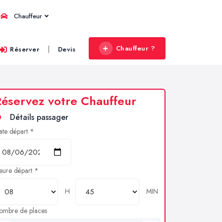
Chauffeur
Chauffeur ?
|
Réserver
Devis
éservez votre Chauffeur
Détails passager
ate départ *
eure départ *
H
MIN
ombre de places