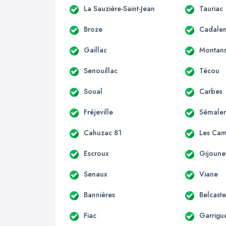
La Sauzière-Saint-Jean
Tauriac
Broze
Cadale
Gaillac
Montan
Senouillac
Técou
Soual
Carbes
Fréjeville
Sémale
Cahuzac 81
Les Ca
Escroux
Gijoune
Senaux
Viane
Bannières
Belcaste
Fiac
Garrigu