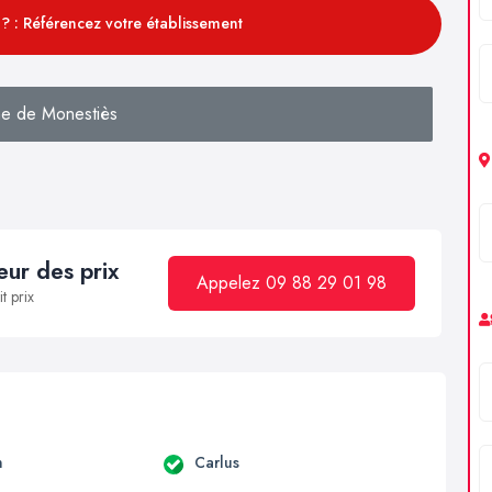
? : Référencez votre établissement
e de Monestiès
ur des prix
Appelez 09 88 29 01 98
t prix
n
Carlus