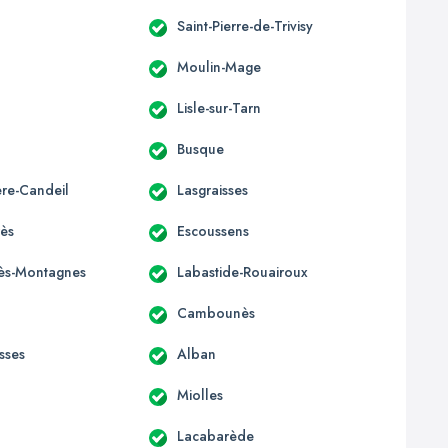
Saint-Pierre-de-Trivisy
Moulin-Mage
Lisle-sur-Tarn
Busque
ère-Candeil
Lasgraisses
ès
Escoussens
-lès-Montagnes
Labastide-Rouairoux
Cambounès
sses
Alban
Miolles
Lacabarède