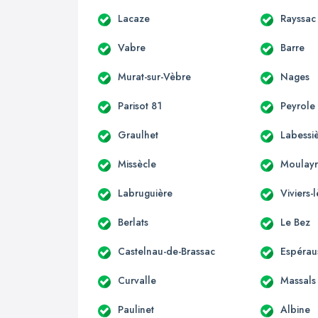
Lacaze
Rayssac
Vabre
Barre
Murat-sur-Vèbre
Nages
Parisot 81
Peyrole
Graulhet
Labessi
Missècle
Moulayr
Labruguière
Viviers
Berlats
Le Bez
Castelnau-de-Brassac
Espérau
Curvalle
Massals
Paulinet
Albine