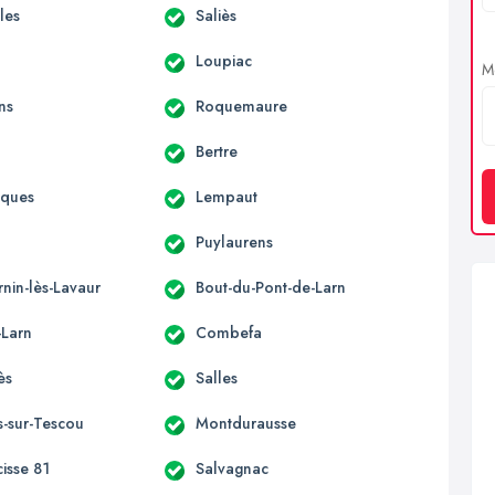
lles
Saliès
Loupiac
Me
ns
Roquemaure
Bertre
aques
Lempaut
Puylaurens
rnin-lès-Lavaur
Bout-du-Pont-de-Larn
-Larn
Combefa
ès
Salles
s-sur-Tescou
Montdurausse
cisse 81
Salvagnac