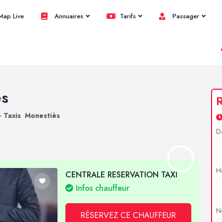
ap Live
Annuaires
Tarifs
Passager
ès
R
>
Taxis Monestiès
D
H
CENTRALE RESERVATION TAXI
Infos chauffeur
N
RÉSERVEZ CE CHAUFFEUR