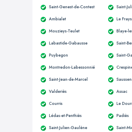
Saint-Genest-de-Contest
Saint-Ju
Ambialet
Le Fray
Mouzieys-Teulet
Blaye-le
Labastide-Gabausse
Saint-B
Puybegon
Saint-G
Montredon-Labessonnié
Crespin
Saint-Jean-de-Marcel
Saussen
Valderiès
Assac
Courris
Le Dour
Lédas-et-Penthiès
Padiès
Saint-Julien-Gaulène
Saint-M