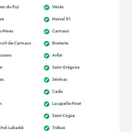
lien-du-Puy
Vénès
sse
Marsal 81
s-Mines
Carmaux
enoît-de-Carmaux
Briatexte
auzens
Arifat
et
Saint-Grégoire
ac
Sérénac
Cadix
n
Lacapelle-Pinet
Saint-Cirgue
ichel-Labadié
Trébas