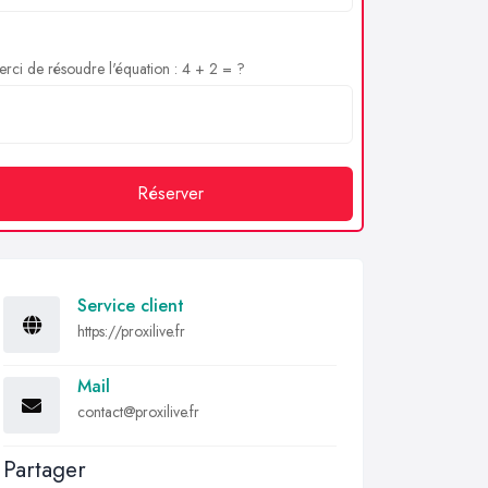
rci de résoudre l'équation : 4 + 2 = ?
Réserver
Service client
https://proxilive.fr
Mail
contact@proxilive.fr
Partager