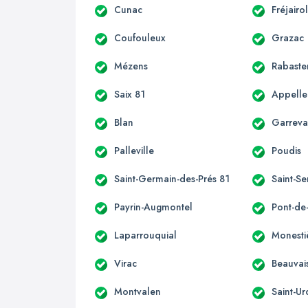
Cunac
Fréjairo
Coufouleux
Grazac
Mézens
Rabaste
Saix 81
Appelle
Blan
Garrev
Palleville
Poudis
Saint-Germain-des-Prés 81
Saint-Se
Payrin-Augmontel
Pont-de
Laparrouquial
Monesti
Virac
Beauvai
Montvalen
Saint-Ur