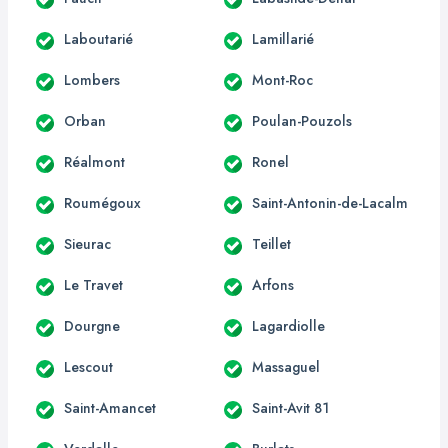
Laboutarié
Lamillarié
Lombers
Mont-Roc
Orban
Poulan-Pouzols
Réalmont
Ronel
Roumégoux
Saint-Antonin-de-Lacalm
Sieurac
Teillet
Le Travet
Arfons
Dourgne
Lagardiolle
Lescout
Massaguel
Saint-Amancet
Saint-Avit 81