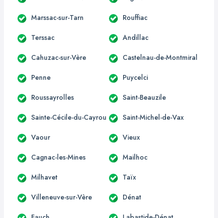
Marssac-sur-Tarn
Rouffiac
Terssac
Andillac
Cahuzac-sur-Vère
Castelnau-de-Montmiral
Penne
Puycelci
Roussayrolles
Saint-Beauzile
Sainte-Cécile-du-Cayrou
Saint-Michel-de-Vax
Vaour
Vieux
Cagnac-les-Mines
Mailhoc
Milhavet
Taïx
Villeneuve-sur-Vère
Dénat
Fauch
Labastide-Dénat