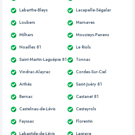
Labarthe-Bleys
Lacapelle-Ségalar
Loubers
Marnaves
Milhars
Mouzieys-Panens
Noailles 81
Le Riols
Saint-Martin-Laguépie 81
Tonnac
Vindrac-Alayrac
Cordes-Sur-Ciel
Arthès
Saint-Juéry 81
Bernac
Castanet 81
Castelnau-de-Lévis
Cestayrols
Fayssac
Florentin
Labastide-de-Lévis
Lagrave