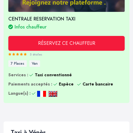
CENTRALE RESERVATION TAXI
Infos chauffeur
RÉSERVEZ CE CHAUFFEUR
5 étoiles
7 Places
Van
Services :
Taxi conventionné
Paiements acceptés :
Espèce
Carte bancaire
Langue(s) :
Taxi à Vénès