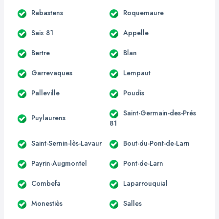
Rabastens
Roquemaure
Saix 81
Appelle
Bertre
Blan
Garrevaques
Lempaut
Palleville
Poudis
Saint-Germain-des-Prés
Puylaurens
81
Saint-Sernin-lès-Lavaur
Bout-du-Pont-de-Larn
Payrin-Augmontel
Pont-de-Larn
Combefa
Laparrouquial
Monestiès
Salles