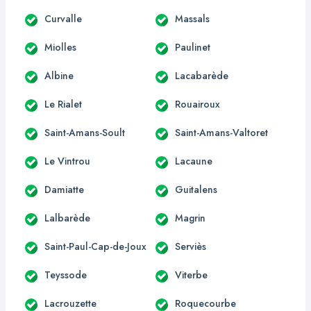
Curvalle
Massals
Miolles
Paulinet
Albine
Lacabarède
Le Rialet
Rouairoux
Saint-Amans-Soult
Saint-Amans-Valtoret
Le Vintrou
Lacaune
Damiatte
Guitalens
Lalbarède
Magrin
Saint-Paul-Cap-de-Joux
Serviès
Teyssode
Viterbe
Lacrouzette
Roquecourbe