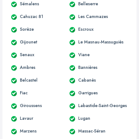
Sémalens
Belleserre
Cahuzac 81
Les Cammazes
Sorèze
Escroux
Gijounet
Le Masnau-Massuguiès
Senaux
Viane
Ambres
Bannières
Belcastel
Cabanès
Fiac
Garrigues
Giroussens
Labastide-Saint-Georges
Lavaur
Lugan
Marzens
Massac-Séran