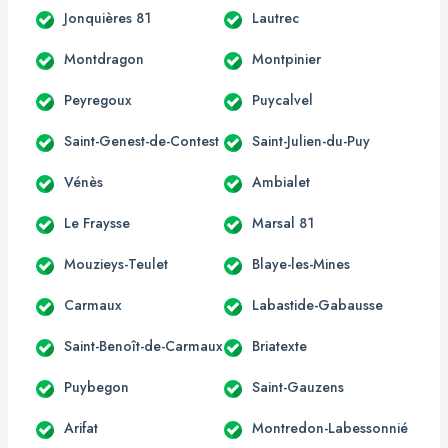
Jonquières 81
Lautrec
Montdragon
Montpinier
Peyregoux
Puycalvel
Saint-Genest-de-Contest
Saint-Julien-du-Puy
Vénès
Ambialet
Le Fraysse
Marsal 81
Mouzieys-Teulet
Blaye-les-Mines
Carmaux
Labastide-Gabausse
Saint-Benoît-de-Carmaux
Briatexte
Puybegon
Saint-Gauzens
Arifat
Montredon-Labessonnié