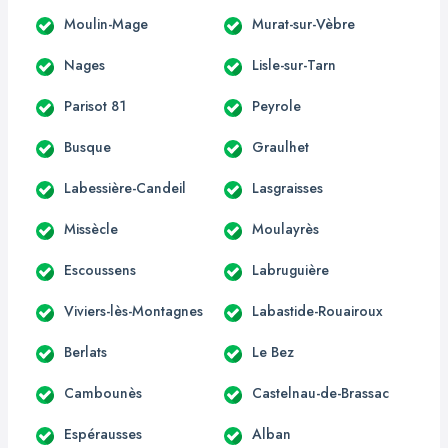
Moulin-Mage
Murat-sur-Vèbre
Nages
Lisle-sur-Tarn
Parisot 81
Peyrole
Busque
Graulhet
Labessière-Candeil
Lasgraisses
Missècle
Moulayrès
Escoussens
Labruguière
Viviers-lès-Montagnes
Labastide-Rouairoux
Berlats
Le Bez
Cambounès
Castelnau-de-Brassac
Espérausses
Alban