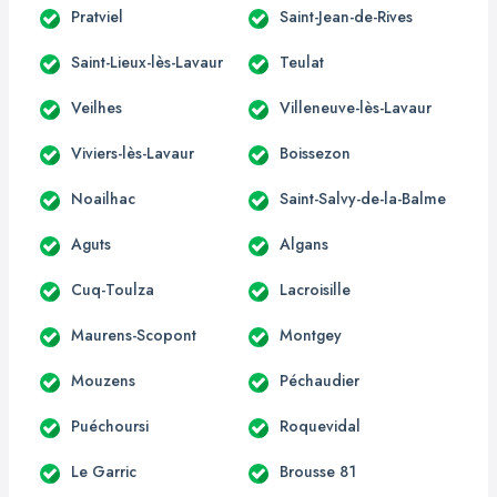
Pratviel
Saint-Jean-de-Rives
Saint-Lieux-lès-Lavaur
Teulat
Veilhes
Villeneuve-lès-Lavaur
Viviers-lès-Lavaur
Boissezon
Noailhac
Saint-Salvy-de-la-Balme
Aguts
Algans
Cuq-Toulza
Lacroisille
Maurens-Scopont
Montgey
Mouzens
Péchaudier
Puéchoursi
Roquevidal
Le Garric
Brousse 81