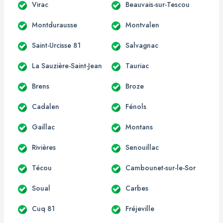
Virac
Beauvais-sur-Tescou
Montdurausse
Montvalen
Saint-Urcisse 81
Salvagnac
La Sauzière-Saint-Jean
Tauriac
Brens
Broze
Cadalen
Fénols
Gaillac
Montans
Rivières
Senouillac
Técou
Cambounet-sur-le-Sor
Soual
Carbes
Cuq 81
Fréjeville