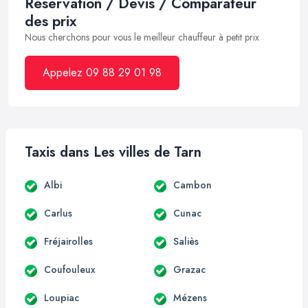
Réservation / Devis / Comparateur
des prix
Nous cherchons pour vous le meilleur chauffeur à petit prix
Appelez 09 88 29 01 98
Taxis dans Les villes de Tarn
Albi
Cambon
Carlus
Cunac
Fréjairolles
Saliès
Coufouleux
Grazac
Loupiac
Mézens