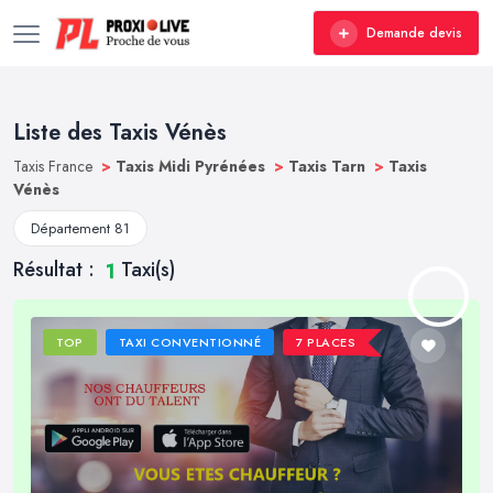
Demande devis
Liste des Taxis Vénès
Taxis France
>
Taxis Midi Pyrénées
>
Taxis Tarn
>
Taxis
Vénès
Département 81
Résultat :
Taxi(s)
1
TOP
TAXI CONVENTIONNÉ
7 PLACES