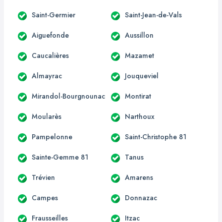
Saint-Germier
Saint-Jean-de-Vals
Aiguefonde
Aussillon
Caucalières
Mazamet
Almayrac
Jouqueviel
Mirandol-Bourgnounac
Montirat
Moularès
Narthoux
Pampelonne
Saint-Christophe 81
Sainte-Gemme 81
Tanus
Trévien
Amarens
Campes
Donnazac
Frausseilles
Itzac