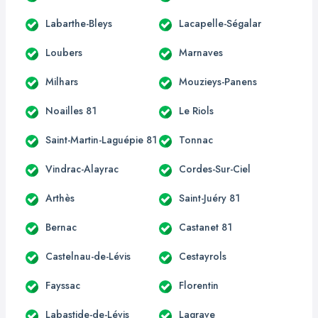
Labarthe-Bleys
Lacapelle-Ségalar
Loubers
Marnaves
Milhars
Mouzieys-Panens
Noailles 81
Le Riols
Saint-Martin-Laguépie 81
Tonnac
Vindrac-Alayrac
Cordes-Sur-Ciel
Arthès
Saint-Juéry 81
Bernac
Castanet 81
Castelnau-de-Lévis
Cestayrols
Fayssac
Florentin
Labastide-de-Lévis
Lagrave