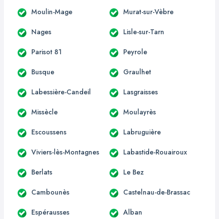
Moulin-Mage
Murat-sur-Vèbre
Nages
Lisle-sur-Tarn
Parisot 81
Peyrole
Busque
Graulhet
Labessière-Candeil
Lasgraisses
Missècle
Moulayrès
Escoussens
Labruguière
Viviers-lès-Montagnes
Labastide-Rouairoux
Berlats
Le Bez
Cambounès
Castelnau-de-Brassac
Espérausses
Alban