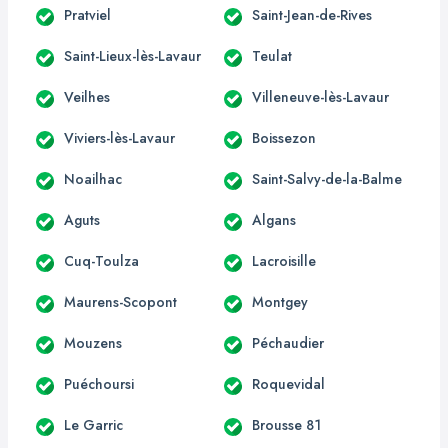
Pratviel
Saint-Jean-de-Rives
Saint-Lieux-lès-Lavaur
Teulat
Veilhes
Villeneuve-lès-Lavaur
Viviers-lès-Lavaur
Boissezon
Noailhac
Saint-Salvy-de-la-Balme
Aguts
Algans
Cuq-Toulza
Lacroisille
Maurens-Scopont
Montgey
Mouzens
Péchaudier
Puéchoursi
Roquevidal
Le Garric
Brousse 81