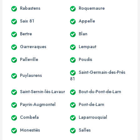
Rabastens
Roquemaure
Saix 81
Appelle
Bertre
Blan
Garrevaques
Lempaut
Palleville
Poudis
Saint-Germain-des-Prés
Puylaurens
81
Saint-Sernin-lès-Lavaur
Bout-du-Pont-de-Larn
Payrin-Augmontel
Pont-de-Larn
Combefa
Laparrouquial
Monestiès
Salles