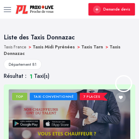
Demande devis
Liste des Taxis Donnazac
Taxis France
>
Taxis Midi Pyrénées
>
Taxis Tarn
>
Taxis
Donnazac
Département 81
Résultat :
Taxi(s)
1
TOP
TAXI CONVENTIONNÉ
7 PLACES