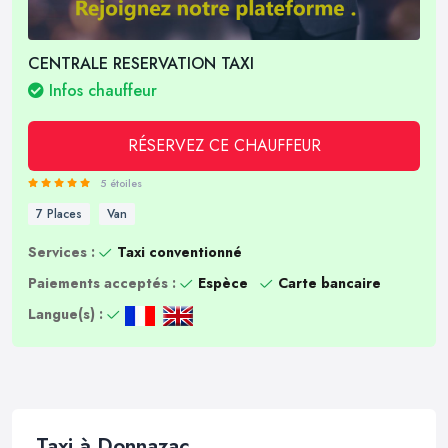
CENTRALE RESERVATION TAXI
Infos chauffeur
RÉSERVEZ CE CHAUFFEUR
5 étoiles
7 Places
Van
Services :
Taxi conventionné
Paiements acceptés :
Espèce
Carte bancaire
Langue(s) :
Taxi à Donnazac