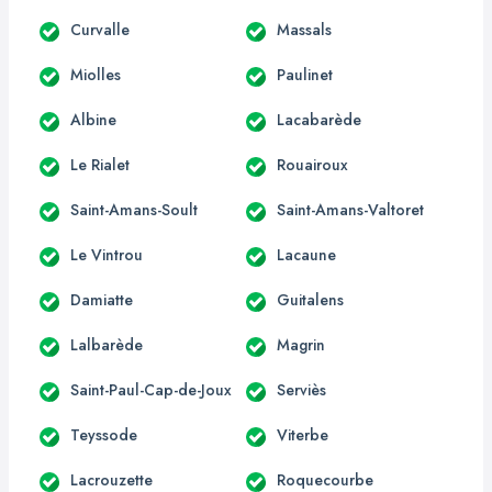
Curvalle
Massals
Miolles
Paulinet
Albine
Lacabarède
Le Rialet
Rouairoux
Saint-Amans-Soult
Saint-Amans-Valtoret
Le Vintrou
Lacaune
Damiatte
Guitalens
Lalbarède
Magrin
Saint-Paul-Cap-de-Joux
Serviès
Teyssode
Viterbe
Lacrouzette
Roquecourbe