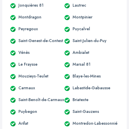
Jonquières 81
Lautrec
Montdragon
Montpinier
Peyregoux
Puycalvel
Saint-Genest-de-Contest
Saint-Julien-du-Puy
Vénès
Ambialet
Le Fraysse
Marsal 81
Mouzieys-Teulet
Blaye-les-Mines
Carmaux
Labastide-Gabausse
Saint-Benoît-de-Carmaux
Briatexte
Puybegon
Saint-Gauzens
Arifat
Montredon-Labessonnié