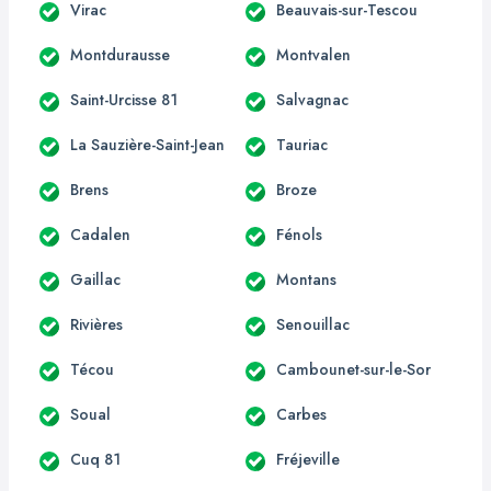
Virac
Beauvais-sur-Tescou
Montdurausse
Montvalen
Saint-Urcisse 81
Salvagnac
La Sauzière-Saint-Jean
Tauriac
Brens
Broze
Cadalen
Fénols
Gaillac
Montans
Rivières
Senouillac
Técou
Cambounet-sur-le-Sor
Soual
Carbes
Cuq 81
Fréjeville