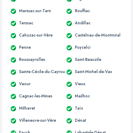
Marssac-sur-Tarn
Rouffiac
Terssac
Andillac
Cahuzac-sur-Vère
Castelnau-de-Montmiral
Penne
Puycelci
Roussayrolles
Saint-Beauzile
Sainte-Cécile-du-Cayrou
Saint-Michel-de-Vax
Vaour
Vieux
Cagnac-les-Mines
Mailhoc
Milhavet
Taïx
Villeneuve-sur-Vère
Dénat
Fauch
Labastide-Dénat