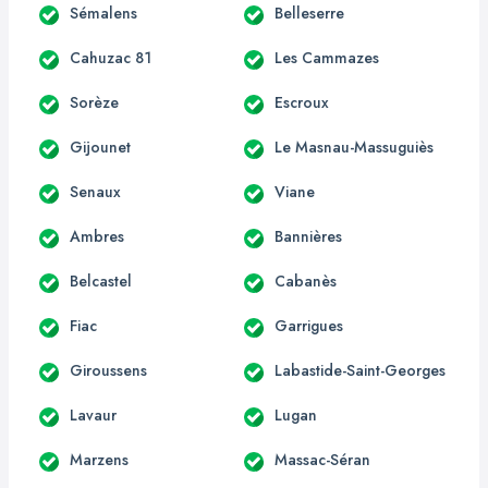
Sémalens
Belleserre
Cahuzac 81
Les Cammazes
Sorèze
Escroux
Gijounet
Le Masnau-Massuguiès
Senaux
Viane
Ambres
Bannières
Belcastel
Cabanès
Fiac
Garrigues
Giroussens
Labastide-Saint-Georges
Lavaur
Lugan
Marzens
Massac-Séran