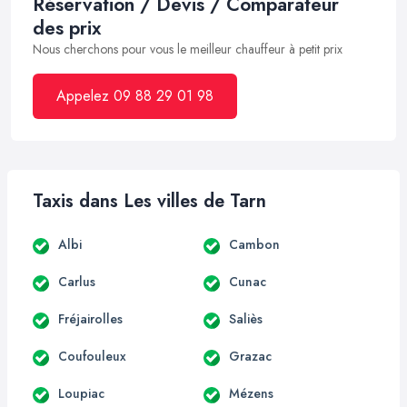
Réservation / Devis / Comparateur
des prix
Nous cherchons pour vous le meilleur chauffeur à petit prix
Appelez 09 88 29 01 98
Taxis dans Les villes de Tarn
Albi
Cambon
Carlus
Cunac
Fréjairolles
Saliès
Coufouleux
Grazac
Loupiac
Mézens