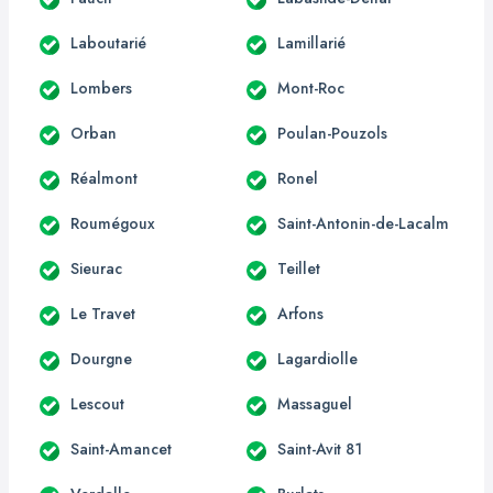
Laboutarié
Lamillarié
Lombers
Mont-Roc
Orban
Poulan-Pouzols
Réalmont
Ronel
Roumégoux
Saint-Antonin-de-Lacalm
Sieurac
Teillet
Le Travet
Arfons
Dourgne
Lagardiolle
Lescout
Massaguel
Saint-Amancet
Saint-Avit 81