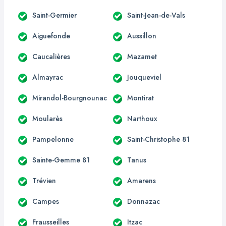
Saint-Germier
Saint-Jean-de-Vals
Aiguefonde
Aussillon
Caucalières
Mazamet
Almayrac
Jouqueviel
Mirandol-Bourgnounac
Montirat
Moularès
Narthoux
Pampelonne
Saint-Christophe 81
Sainte-Gemme 81
Tanus
Trévien
Amarens
Campes
Donnazac
Frausseilles
Itzac