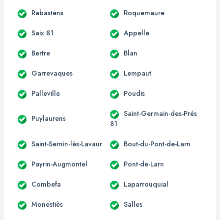
Rabastens
Roquemaure
Saix 81
Appelle
Bertre
Blan
Garrevaques
Lempaut
Palleville
Poudis
Saint-Germain-des-Prés
Puylaurens
81
Saint-Sernin-lès-Lavaur
Bout-du-Pont-de-Larn
Payrin-Augmontel
Pont-de-Larn
Combefa
Laparrouquial
Monestiès
Salles