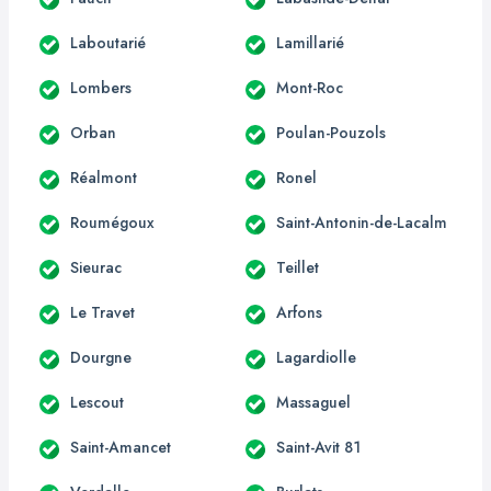
Laboutarié
Lamillarié
Lombers
Mont-Roc
Orban
Poulan-Pouzols
Réalmont
Ronel
Roumégoux
Saint-Antonin-de-Lacalm
Sieurac
Teillet
Le Travet
Arfons
Dourgne
Lagardiolle
Lescout
Massaguel
Saint-Amancet
Saint-Avit 81