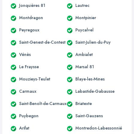
Jonquières 81
Lautrec
Montdragon
Montpinier
Peyregoux
Puycalvel
Saint-Genest-de-Contest
Saint-Julien-du-Puy
Vénès
Ambialet
Le Fraysse
Marsal 81
Mouzieys-Teulet
Blaye-les-Mines
Carmaux
Labastide-Gabausse
Saint-Benoît-de-Carmaux
Briatexte
Puybegon
Saint-Gauzens
Arifat
Montredon-Labessonnié