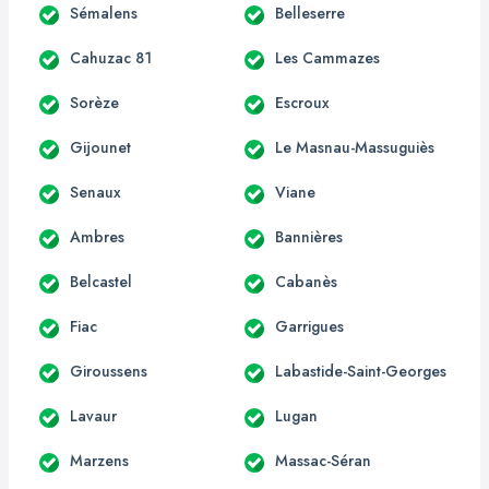
Sémalens
Belleserre
Cahuzac 81
Les Cammazes
Sorèze
Escroux
Gijounet
Le Masnau-Massuguiès
Senaux
Viane
Ambres
Bannières
Belcastel
Cabanès
Fiac
Garrigues
Giroussens
Labastide-Saint-Georges
Lavaur
Lugan
Marzens
Massac-Séran