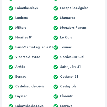
Labarthe-Bleys
Lacapelle-Ségalar
Loubers
Marnaves
Milhars
Mouzieys-Panens
Noailles 81
Le Riols
Saint-Martin-Laguépie 81
Tonnac
Vindrac-Alayrac
Cordes-Sur-Ciel
Arthès
Saint-Juéry 81
Bernac
Castanet 81
Castelnau-de-Lévis
Cestayrols
Fayssac
Florentin
Labastide-de-Lévis
Lagrave