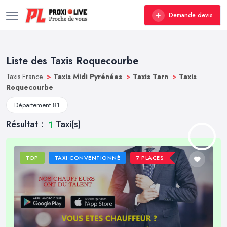
Demande devis
Liste des Taxis Roquecourbe
Taxis France
>
Taxis Midi Pyrénées
>
Taxis Tarn
>
Taxis
Roquecourbe
Département 81
Résultat :
Taxi(s)
1
TOP
TAXI CONVENTIONNÉ
7 PLACES