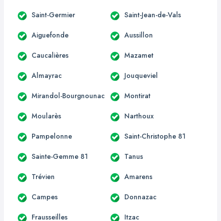
Saint-Germier
Saint-Jean-de-Vals
Aiguefonde
Aussillon
Caucalières
Mazamet
Almayrac
Jouqueviel
Mirandol-Bourgnounac
Montirat
Moularès
Narthoux
Pampelonne
Saint-Christophe 81
Sainte-Gemme 81
Tanus
Trévien
Amarens
Campes
Donnazac
Frausseilles
Itzac