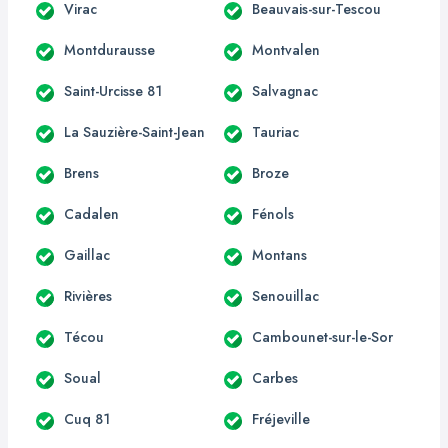
Virac
Beauvais-sur-Tescou
Montdurausse
Montvalen
Saint-Urcisse 81
Salvagnac
La Sauzière-Saint-Jean
Tauriac
Brens
Broze
Cadalen
Fénols
Gaillac
Montans
Rivières
Senouillac
Técou
Cambounet-sur-le-Sor
Soual
Carbes
Cuq 81
Fréjeville