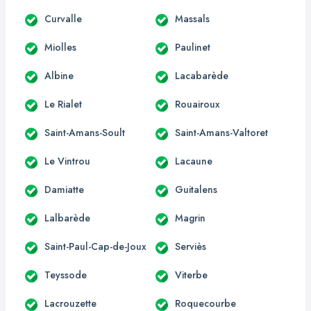
Curvalle
Massals
Miolles
Paulinet
Albine
Lacabarède
Le Rialet
Rouairoux
Saint-Amans-Soult
Saint-Amans-Valtoret
Le Vintrou
Lacaune
Damiatte
Guitalens
Lalbarède
Magrin
Saint-Paul-Cap-de-Joux
Serviès
Teyssode
Viterbe
Lacrouzette
Roquecourbe