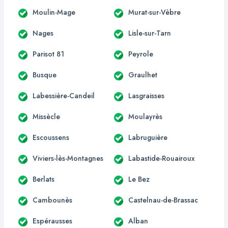
Moulin-Mage
Murat-sur-Vèbre
Nages
Lisle-sur-Tarn
Parisot 81
Peyrole
Busque
Graulhet
Labessière-Candeil
Lasgraisses
Missècle
Moulayrès
Escoussens
Labruguière
Viviers-lès-Montagnes
Labastide-Rouairoux
Berlats
Le Bez
Cambounès
Castelnau-de-Brassac
Espérausses
Alban