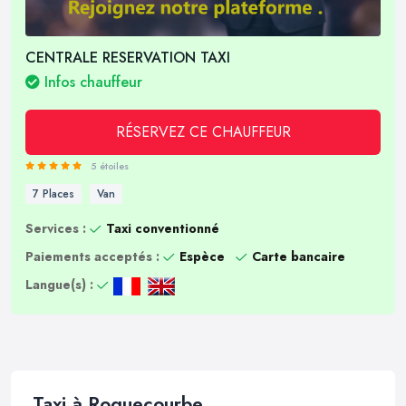
CENTRALE RESERVATION TAXI
Infos chauffeur
RÉSERVEZ CE CHAUFFEUR
5 étoiles
7 Places
Van
Services :
Taxi conventionné
Paiements acceptés :
Espèce
Carte bancaire
Langue(s) :
Taxi à Roquecourbe