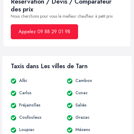
Réservation / Devis / Comparateur
des prix
Nous cherchons pour vous le meilleur chauffeur à petit prix
Appelez 09 88 29 01 98
Taxis dans Les villes de Tarn
Albi
Cambon
Carlus
Cunac
Fréjairolles
Saliès
Coufouleux
Grazac
Loupiac
Mézens