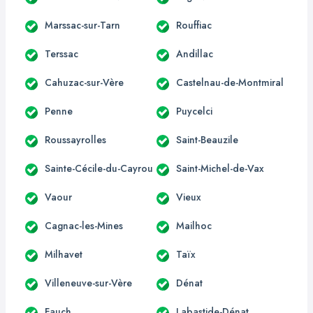
Marssac-sur-Tarn
Rouffiac
Terssac
Andillac
Cahuzac-sur-Vère
Castelnau-de-Montmiral
Penne
Puycelci
Roussayrolles
Saint-Beauzile
Sainte-Cécile-du-Cayrou
Saint-Michel-de-Vax
Vaour
Vieux
Cagnac-les-Mines
Mailhoc
Milhavet
Taïx
Villeneuve-sur-Vère
Dénat
Fauch
Labastide-Dénat