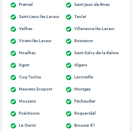
Pratviel
Saint-Jean-de-Rives
Saint-Lieux-lès-Lavaur
Teulat
Veilhes
Villeneuve-lès-Lavaur
Viviers-lès-Lavaur
Boissezon
Noailhac
Saint-Salvy-de-la-Balme
Aguts
Algans
Cuq-Toulza
Lacroisille
Maurens-Scopont
Montgey
Mouzens
Péchaudier
Puéchoursi
Roquevidal
Le Garric
Brousse 81