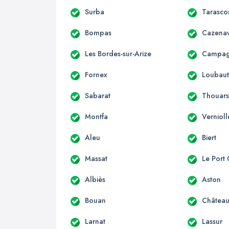
Surba
Tarasco
Bompas
Cazenav
Les Bordes-sur-Arize
Campagn
Fornex
Loubau
Sabarat
Thouars
Montfa
Vernioll
Aleu
Biert
Massat
Le Port
Albiès
Aston
Bouan
Château
Larnat
Lassur