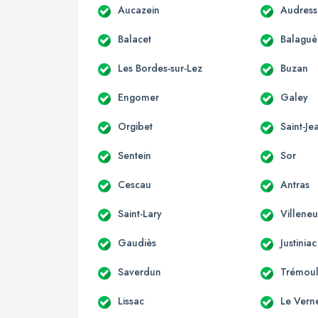
Aucazein
Audress
Balacet
Balaguè
Les Bordes-sur-Lez
Buzan
Engomer
Galey
Orgibet
Saint-Je
Sentein
Sor
Cescau
Antras
Saint-Lary
Villene
Gaudiès
Justiniac
Saverdun
Trémoul
Lissac
Le Vern