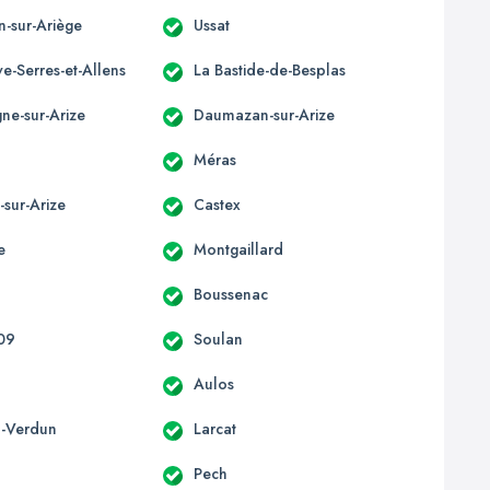
n-sur-Ariège
Ussat
e-Serres-et-Allens
La Bastide-de-Besplas
e-sur-Arize
Daumazan-sur-Arize
t
Méras
-sur-Arize
Castex
e
Montgaillard
Boussenac
 09
Soulan
Aulos
-Verdun
Larcat
Pech