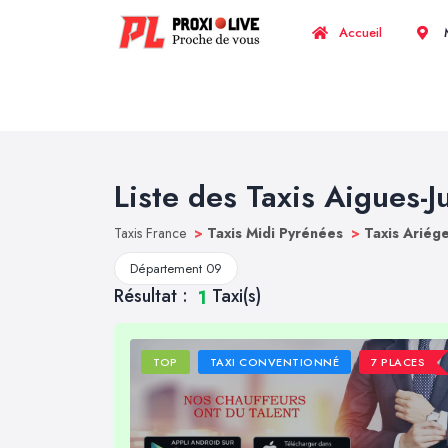
Accueil
M
Liste des Taxis Aigues-J
Taxis France
>
Taxis Midi Pyrénées
>
Taxis Ariég
Département 09
Résultat :
Taxi(s)
1
TOP
TAXI CONVENTIONNÉ
7 PLACES