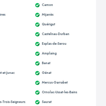
Camon
ères
Mijanès
Quérigut
Castelnau-Durban
Esplas-de-Serou
Amplaing
Banat
t-et-Junac
Génat
Mercus-Garrabet
Ornolac-Ussat-les-Bains
s-Trois-Seigneurs
Saurat