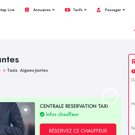
ap Live
Annuaires
Tarifs
Passager
untes
R
e
>
Taxis Aigues-Juntes
D
H
CENTRALE RESERVATION TAXI
Infos chauffeur
N
RÉSERVEZ CE CHAUFFEUR