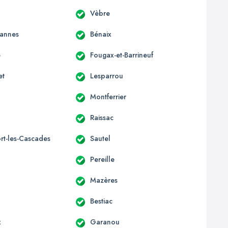
Vèbre
annes
Bénaix
e
Fougax-et-Barrineuf
et
Lesparrou
Montferrier
Raissac
rt-les-Cascades
Sautel
Pereille
Mazères
Bestiac
x
Garanou