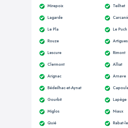
Mirepoix
Teilhet
Lagarde
Carcani
Le Pla
Le Puch
Rouze
Artigues
Lescure
Rimont
Clermont
Alliat
Arignac
Arnave
Bédeilhac-et-Aynat
Capoule
Gourbit
Lapège
Miglos
Niaux
Quié
Rabat-le