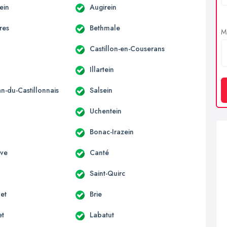
ein
Augirein
res
Bethmale
Me
Castillon-en-Couserans
Illartein
an-du-Castillonnais
Salsein
Uchentein
Bonac-Irazein
uve
Canté
Saint-Quirc
et
Brie
et
Labatut