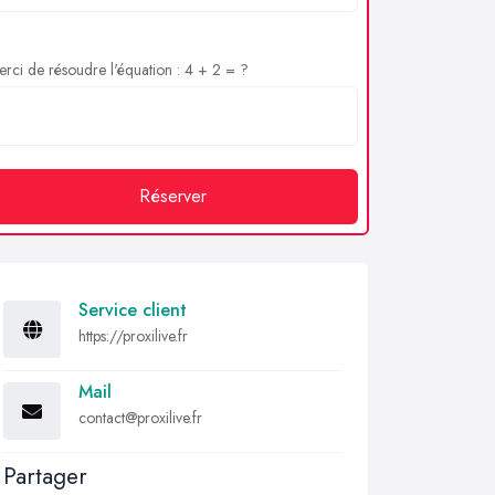
rci de résoudre l'équation : 4 + 2 = ?
Réserver
Service client
https://proxilive.fr
Mail
contact@proxilive.fr
Partager