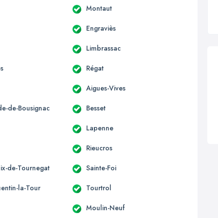
Montaut
Engraviès
Limbrassac
es
Régat
Aigues-Vives
ide-de-Bousignac
Besset
s
Lapenne
Rieucros
lix-de-Tournegat
Sainte-Foi
entin-la-Tour
Tourtrol
Moulin-Neuf