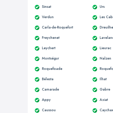
Sinsat
Urs
Verdun
Les Cab
Carla-de-Roquefort
Dreuilh
Freychenet
Lavelan
Leychert
Lieurac
Montségur
Nalzen
Roquefixade
Roquefo
Bélesta
Ilhat
Camarade
Gabre
Appy
Axiat
Caussou
Caycha