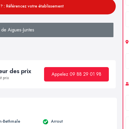
? : Référencez votre établissement
 de Aigues-Juntes
ur des prix
Appelez 09 88 29 01 98
t prix
en-Bethmale
Arrout