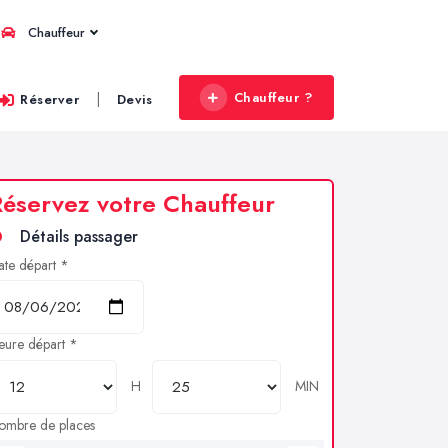
Chauffeur
Chauffeur ?
|
Réserver
Devis
éservez votre Chauffeur
Détails passager
ate départ *
eure départ *
H
MIN
ombre de places