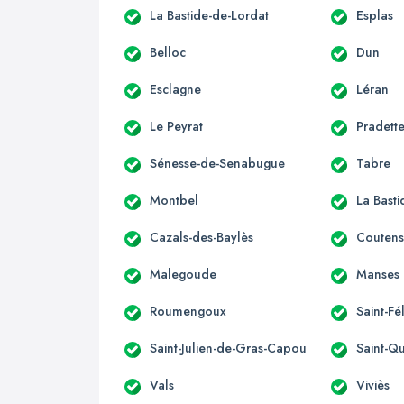
La Bastide-de-Lordat
Esplas
Belloc
Dun
Esclagne
Léran
Le Peyrat
Pradett
Sénesse-de-Senabugue
Tabre
Montbel
La Bast
Cazals-des-Baylès
Couten
Malegoude
Manses
Roumengoux
Saint-Fé
Saint-Julien-de-Gras-Capou
Saint-Qu
Vals
Viviès