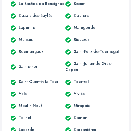
La Bastide-de-Bousignac
Besset
Cazals-des-Baylès
Coutens
Lapenne
Malegoude
Manses
Rieucros
Roumengoux
Saint-Félix-de-Tournegat
Saint-Julien-de-Gras-
Sainte-Foi
Capou
Saint-Quentin-la-Tour
Tourtrol
Vals
Viviès
Moulin-Neuf
Mirepoix
Teilhet
Camon
Lagarde
Carcanières