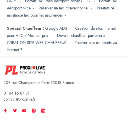
ORLY
-
Forfait Taxi Paris Aéroport Roissy CDG
-
Forfait Taxi
Aéroport Nice
-
Réserver un taxi conventionné
-
Prestataire
assistance taxi pour les assurances
-
Spécial Chauffeur :
Google ADS
-
Creation de sites internet
pour VTC / Meilleur prix
-
Devenir chauffeur partenaire
-
CREATION SITE WEB CHAUFFEUR
-
Trouver plus de clients via
internet ?
-
208 rue Championnet Paris 75018 France
01 84 16 87 81
contact@proxilive.fr