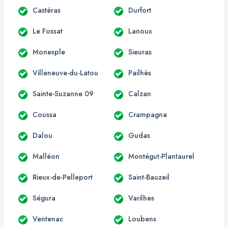
Castéras
Durfort
Le Fossat
Lanoux
Monesple
Sieuras
Villeneuve-du-Latou
Pailhès
Sainte-Suzanne 09
Calzan
Coussa
Crampagna
Dalou
Gudas
Malléon
Montégut-Plantaurel
Rieux-de-Pelleport
Saint-Bauzeil
Ségura
Varilhes
Ventenac
Loubens