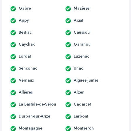
Gabre
Mazères
Appy
Axiat
Bestiac
Caussou
Caychax
Garanou
Lordat
Luzenac
Senconac
Unac
Vernaux
Aigues-Juntes
Allières
Alzen
La Bastide-de-Sérou
Cadarcet
Durban-sur-Arize
Larbont
Montagagne
Montseron