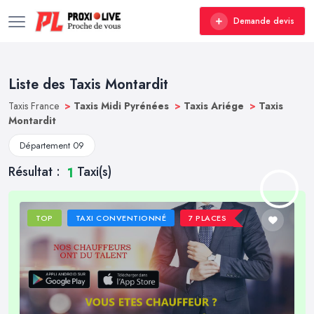
Demande devis
Liste des Taxis Montardit
Taxis France
>
Taxis Midi Pyrénées
>
Taxis Ariége
>
Taxis
Montardit
Département 09
Résultat :
Taxi(s)
1
TOP
TAXI CONVENTIONNÉ
7 PLACES