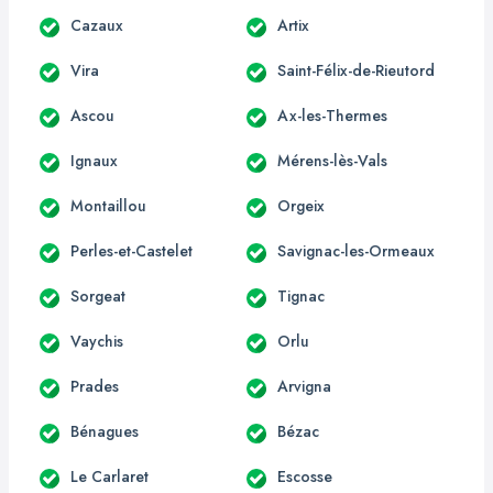
Cazaux
Artix
Vira
Saint-Félix-de-Rieutord
Ascou
Ax-les-Thermes
Ignaux
Mérens-lès-Vals
Montaillou
Orgeix
Perles-et-Castelet
Savignac-les-Ormeaux
Sorgeat
Tignac
Vaychis
Orlu
Prades
Arvigna
Bénagues
Bézac
Le Carlaret
Escosse