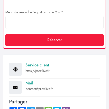
Merci de résoudre l'équation : 4 + 2 = ?
Réserver
Service client
https://proxilive.fr
Mail
contact@proxilive.fr
Partager
Share
Facebook
Twitter
Email
Message
Skype
Viber