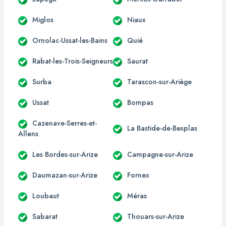
Miglos
Niaux
Ornolac-Ussat-les-Bains
Quié
Rabat-les-Trois-Seigneurs
Saurat
Surba
Tarascon-sur-Ariège
Ussat
Bompas
Cazenave-Serres-et-
La Bastide-de-Besplas
Allens
Les Bordes-sur-Arize
Campagne-sur-Arize
Daumazan-sur-Arize
Fornex
Loubaut
Méras
Sabarat
Thouars-sur-Arize