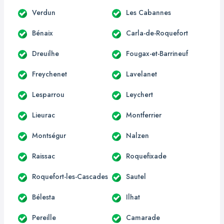
Verdun
Les Cabannes
Bénaix
Carla-de-Roquefort
Dreuilhe
Fougax-et-Barrineuf
Freychenet
Lavelanet
Lesparrou
Leychert
Lieurac
Montferrier
Montségur
Nalzen
Raissac
Roquefixade
Roquefort-les-Cascades
Sautel
Bélesta
Ilhat
Pereille
Camarade