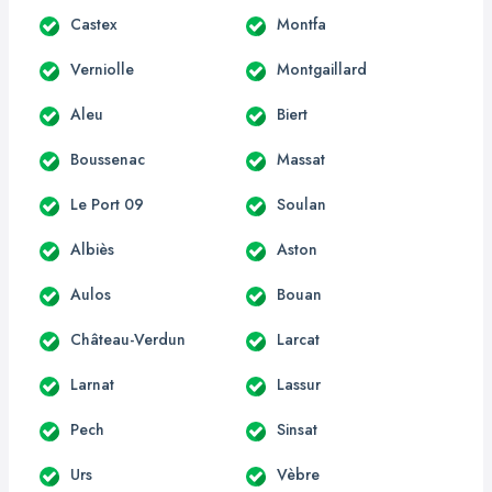
Castex
Montfa
Verniolle
Montgaillard
Aleu
Biert
Boussenac
Massat
Le Port 09
Soulan
Albiès
Aston
Aulos
Bouan
Château-Verdun
Larcat
Larnat
Lassur
Pech
Sinsat
Urs
Vèbre