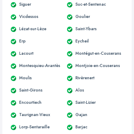
Siguer
Suc-et-Sentenac
Vicdessos
Goulier
Lézat-sur-Lèze
Saint-Ybars
Erp
Eycheil
Lacourt
Montégut-en-Couserans
Montesquieu-Avantès
Montjoie-en-Couserans
Moulis
Rivèrenert
Saint-Girons
Alos
Encourtiech
Saint-Lizier
Taurignan-Vieux
Gajan
Lorp-Sentaraille
Barjac