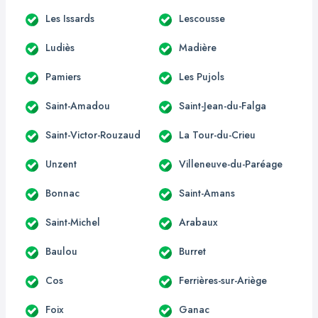
Les Issards
Lescousse
Ludiès
Madière
Pamiers
Les Pujols
Saint-Amadou
Saint-Jean-du-Falga
Saint-Victor-Rouzaud
La Tour-du-Crieu
Unzent
Villeneuve-du-Paréage
Bonnac
Saint-Amans
Saint-Michel
Arabaux
Baulou
Burret
Cos
Ferrières-sur-Ariège
Foix
Ganac