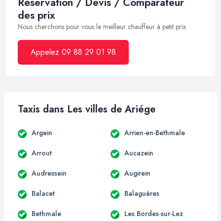
Réservation / Devis / Comparateur
des prix
Nous cherchons pour vous le meilleur chauffeur à petit prix
Appelez 09 88 29 01 98
Taxis dans Les villes de Ariége
Argein
Arrien-en-Bethmale
Arrout
Aucazein
Audressein
Augirein
Balacet
Balaguères
Bethmale
Les Bordes-sur-Lez