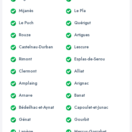
Mijanès
Le Pla
Le Puch
Quérigut
Rouze
Artigues
Castelnau-Durban
Lescure
Rimont
Esplas-de-Serou
Clermont
Alliat
Amplaing
Arignac
Arnave
Banat
Bédeilhac-et-Aynat
Capoulet-et-Junac
Génat
Gourbit
Lapège
Mercus-Garrabet