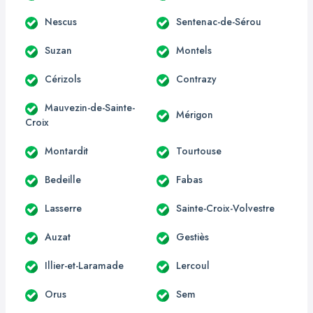
Nescus
Sentenac-de-Sérou
Suzan
Montels
Cérizols
Contrazy
Mauvezin-de-Sainte-
Mérigon
Croix
Montardit
Tourtouse
Bedeille
Fabas
Lasserre
Sainte-Croix-Volvestre
Auzat
Gestiès
Illier-et-Laramade
Lercoul
Orus
Sem