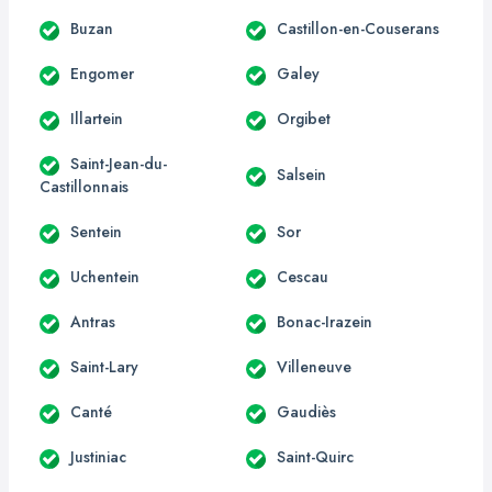
Buzan
Castillon-en-Couserans
Engomer
Galey
Illartein
Orgibet
Saint-Jean-du-
Salsein
Castillonnais
Sentein
Sor
Uchentein
Cescau
Antras
Bonac-Irazein
Saint-Lary
Villeneuve
Canté
Gaudiès
Justiniac
Saint-Quirc