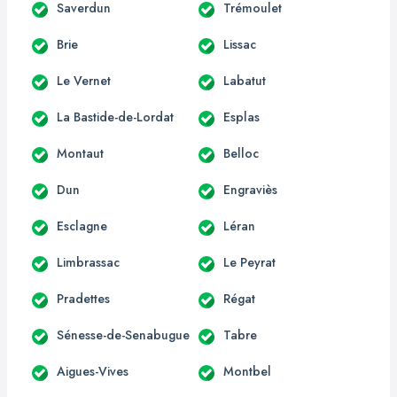
Saverdun
Trémoulet
Brie
Lissac
Le Vernet
Labatut
La Bastide-de-Lordat
Esplas
Montaut
Belloc
Dun
Engraviès
Esclagne
Léran
Limbrassac
Le Peyrat
Pradettes
Régat
Sénesse-de-Senabugue
Tabre
Aigues-Vives
Montbel