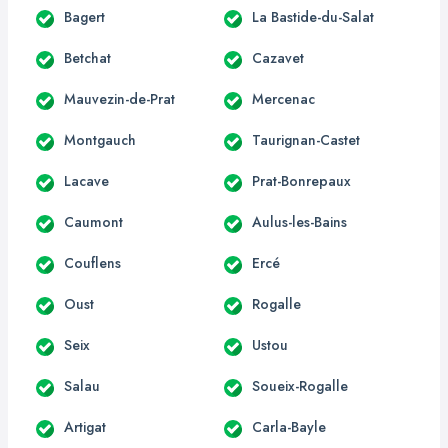
Bagert
La Bastide-du-Salat
Betchat
Cazavet
Mauvezin-de-Prat
Mercenac
Montgauch
Taurignan-Castet
Lacave
Prat-Bonrepaux
Caumont
Aulus-les-Bains
Couflens
Ercé
Oust
Rogalle
Seix
Ustou
Salau
Soueix-Rogalle
Artigat
Carla-Bayle