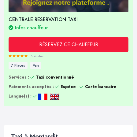
CENTRALE RESERVATION TAXI
Infos chauffeur
RÉSERVEZ CE CHAUFFEUR
5 étoiles
7 Places
Van
Services :
Taxi conventionné
Paiements acceptés :
Espèce
Carte bancaire
Langue(s) :
Taxi à Montardit