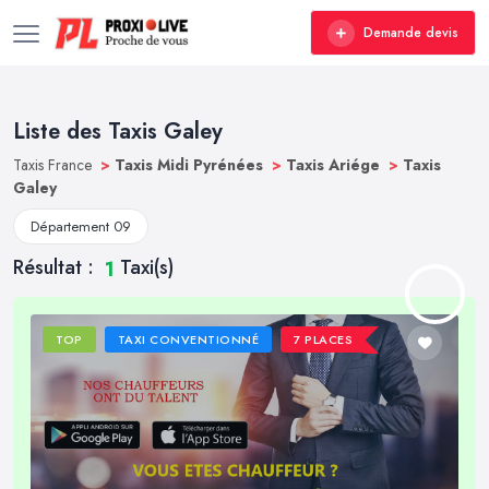
Demande devis
Liste des Taxis Galey
Taxis France
>
Taxis Midi Pyrénées
>
Taxis Ariége
>
Taxis
Galey
Département 09
Résultat :
Taxi(s)
1
TOP
TAXI CONVENTIONNÉ
7 PLACES