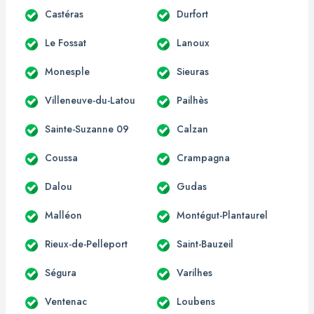
Castéras
Durfort
Le Fossat
Lanoux
Monesple
Sieuras
Villeneuve-du-Latou
Pailhès
Sainte-Suzanne 09
Calzan
Coussa
Crampagna
Dalou
Gudas
Malléon
Montégut-Plantaurel
Rieux-de-Pelleport
Saint-Bauzeil
Ségura
Varilhes
Ventenac
Loubens