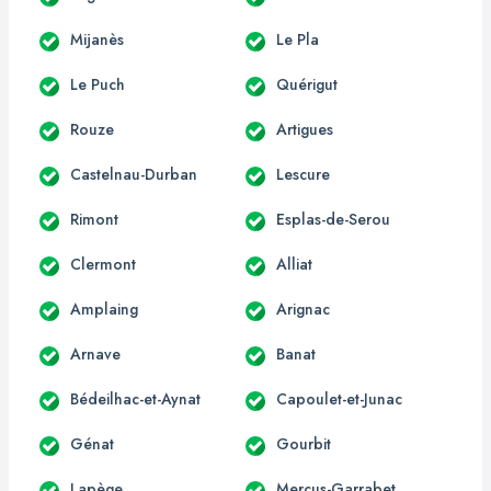
Mijanès
Le Pla
Le Puch
Quérigut
Rouze
Artigues
Castelnau-Durban
Lescure
Rimont
Esplas-de-Serou
Clermont
Alliat
Amplaing
Arignac
Arnave
Banat
Bédeilhac-et-Aynat
Capoulet-et-Junac
Génat
Gourbit
Lapège
Mercus-Garrabet