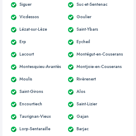
Siguer
Suc-et-Sentenac
Vicdessos
Goulier
Lézat-sur-Lèze
Saint-Ybars
Erp
Eycheil
Lacourt
Montégut-en-Couserans
Montesquieu-Avantès
Montjoie-en-Couserans
Moulis
Rivèrenert
Saint-Girons
Alos
Encourtiech
Saint-Lizier
Taurignan-Vieux
Gajan
Lorp-Sentaraille
Barjac