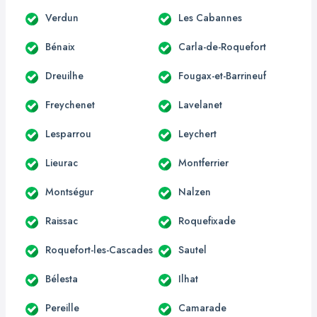
Verdun
Les Cabannes
Bénaix
Carla-de-Roquefort
Dreuilhe
Fougax-et-Barrineuf
Freychenet
Lavelanet
Lesparrou
Leychert
Lieurac
Montferrier
Montségur
Nalzen
Raissac
Roquefixade
Roquefort-les-Cascades
Sautel
Bélesta
Ilhat
Pereille
Camarade