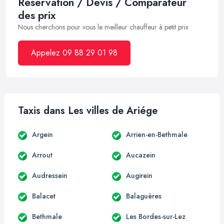
Réservation / Devis / Comparateur
des prix
Nous cherchons pour vous le meilleur chauffeur à petit prix
Appelez 09 88 29 01 98
Taxis dans Les villes de Ariége
Argein
Arrien-en-Bethmale
Arrout
Aucazein
Audressein
Augirein
Balacet
Balaguères
Bethmale
Les Bordes-sur-Lez