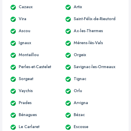
Cazaux
Artix
Vira
Saint-Félix-de-Rieutord
Ascou
Ax-les-Thermes
Ignaux
Mérens-lès-Vals
Montaillou
Orgeix
Perles-et-Castelet
Savignac-les-Ormeaux
Sorgeat
Tignac
Vaychis
Orlu
Prades
Arvigna
Bénagues
Bézac
Le Carlaret
Escosse