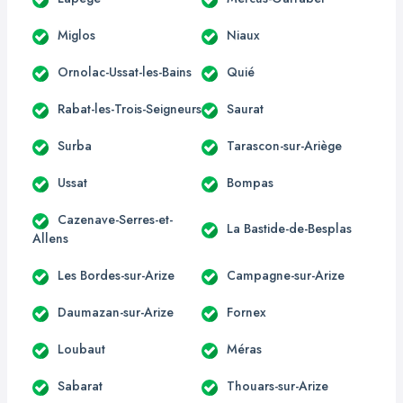
Miglos
Niaux
Ornolac-Ussat-les-Bains
Quié
Rabat-les-Trois-Seigneurs
Saurat
Surba
Tarascon-sur-Ariège
Ussat
Bompas
Cazenave-Serres-et-
La Bastide-de-Besplas
Allens
Les Bordes-sur-Arize
Campagne-sur-Arize
Daumazan-sur-Arize
Fornex
Loubaut
Méras
Sabarat
Thouars-sur-Arize