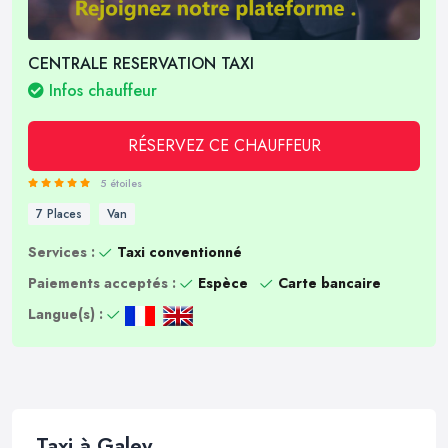
CENTRALE RESERVATION TAXI
Infos chauffeur
RÉSERVEZ CE CHAUFFEUR
5 étoiles
7 Places
Van
Services :
Taxi conventionné
Paiements acceptés :
Espèce
Carte bancaire
Langue(s) :
Taxi à Galey