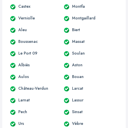
Castex
Montfa
Verniolle
Montgaillard
Aleu
Biert
Boussenac
Massat
Le Port 09
Soulan
Albiès
Aston
Aulos
Bouan
Château-Verdun
Larcat
Larnat
Lassur
Pech
Sinsat
Urs
Vèbre