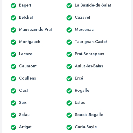
Bagert
La Bastide-du-Salat
Betchat
Cazavet
Mauvezin-de-Prat
Mercenac
Montgauch
Taurignan-Castet
Lacave
Prat-Bonrepaux
Caumont
Aulus-les-Bains
Couflens
Ercé
Oust
Rogalle
Seix
Ustou
Salau
Soueix-Rogalle
Artigat
Carla-Bayle