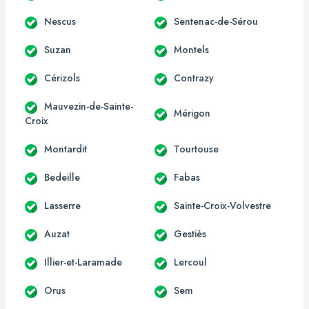
Nescus
Sentenac-de-Sérou
Suzan
Montels
Cérizols
Contrazy
Mauvezin-de-Sainte-
Mérigon
Croix
Montardit
Tourtouse
Bedeille
Fabas
Lasserre
Sainte-Croix-Volvestre
Auzat
Gestiès
Illier-et-Laramade
Lercoul
Orus
Sem