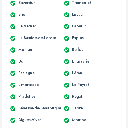
Saverdun
Trémoulet
Brie
Lissac
Le Vernet
Labatut
La Bastide-de-Lordat
Esplas
Montaut
Belloc
Dun
Engraviès
Esclagne
Léran
Limbrassac
Le Peyrat
Pradettes
Régat
Sénesse-de-Senabugue
Tabre
Aigues-Vives
Montbel