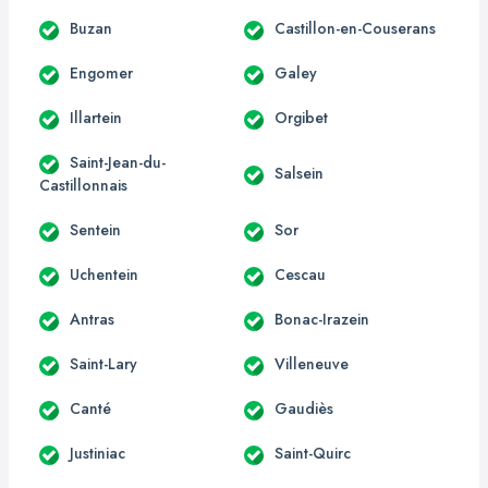
Buzan
Castillon-en-Couserans
Engomer
Galey
Illartein
Orgibet
Saint-Jean-du-
Salsein
Castillonnais
Sentein
Sor
Uchentein
Cescau
Antras
Bonac-Irazein
Saint-Lary
Villeneuve
Canté
Gaudiès
Justiniac
Saint-Quirc