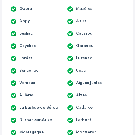
Gabre
Mazères
Appy
Axiat
Bestiac
Caussou
Caychax
Garanou
Lordat
Luzenac
Senconac
Unac
Vernaux
Aigues-Juntes
Allières
Alzen
La Bastide-de-Sérou
Cadarcet
Durban-sur-Arize
Larbont
Montagagne
Montseron