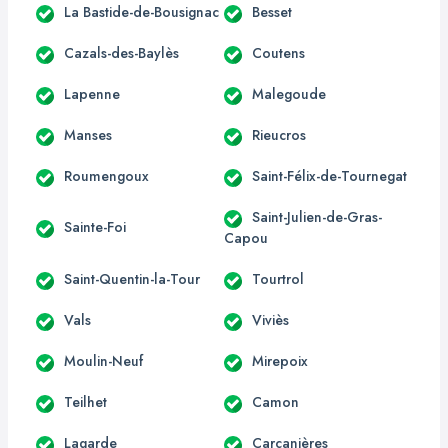
La Bastide-de-Bousignac
Besset
Cazals-des-Baylès
Coutens
Lapenne
Malegoude
Manses
Rieucros
Roumengoux
Saint-Félix-de-Tournegat
Saint-Julien-de-Gras-
Sainte-Foi
Capou
Saint-Quentin-la-Tour
Tourtrol
Vals
Viviès
Moulin-Neuf
Mirepoix
Teilhet
Camon
Lagarde
Carcanières