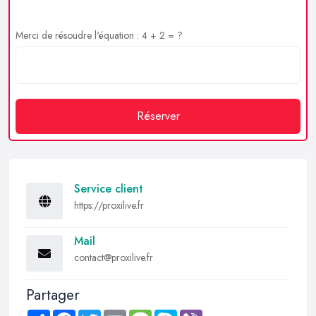
Merci de résoudre l'équation : 4 + 2 = ?
Réserver
Service client
https://proxilive.fr
Mail
contact@proxilive.fr
Partager
Share
Facebook
Twitter
Email
Message
Skype
Viber