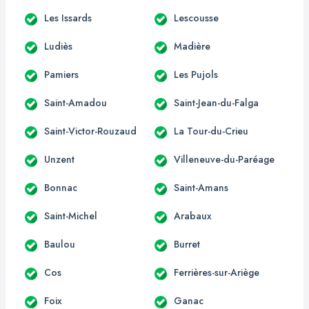
Les Issards
Lescousse
Ludiès
Madière
Pamiers
Les Pujols
Saint-Amadou
Saint-Jean-du-Falga
Saint-Victor-Rouzaud
La Tour-du-Crieu
Unzent
Villeneuve-du-Paréage
Bonnac
Saint-Amans
Saint-Michel
Arabaux
Baulou
Burret
Cos
Ferrières-sur-Ariège
Foix
Ganac