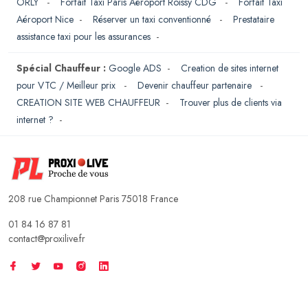
ORLY
-
Forfait Taxi Paris Aéroport Roissy CDG
-
Forfait Taxi
Aéroport Nice
-
Réserver un taxi conventionné
-
Prestataire
assistance taxi pour les assurances
-
Spécial Chauffeur :
Google ADS
-
Creation de sites internet
pour VTC / Meilleur prix
-
Devenir chauffeur partenaire
-
CREATION SITE WEB CHAUFFEUR
-
Trouver plus de clients via
internet ?
-
208 rue Championnet Paris 75018 France
01 84 16 87 81
contact@proxilive.fr