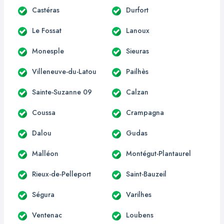
Castéras
Durfort
Le Fossat
Lanoux
Monesple
Sieuras
Villeneuve-du-Latou
Pailhès
Sainte-Suzanne 09
Calzan
Coussa
Crampagna
Dalou
Gudas
Malléon
Montégut-Plantaurel
Rieux-de-Pelleport
Saint-Bauzeil
Ségura
Varilhes
Ventenac
Loubens