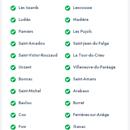
Les Issards
Lescousse
Ludiès
Madière
Pamiers
Les Pujols
Saint-Amadou
Saint-Jean-du-Falga
Saint-Victor-Rouzaud
La Tour-du-Crieu
Unzent
Villeneuve-du-Paréage
Bonnac
Saint-Amans
Saint-Michel
Arabaux
Baulou
Burret
Cos
Ferrières-sur-Ariège
Foix
Ganac