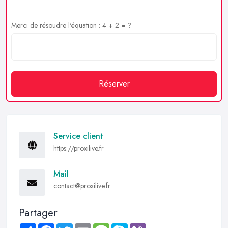
Merci de résoudre l'équation : 4 + 2 = ?
Réserver
Service client
https://proxilive.fr
Mail
contact@proxilive.fr
Partager
Share
Facebook
Twitter
Email
Message
Skype
Viber