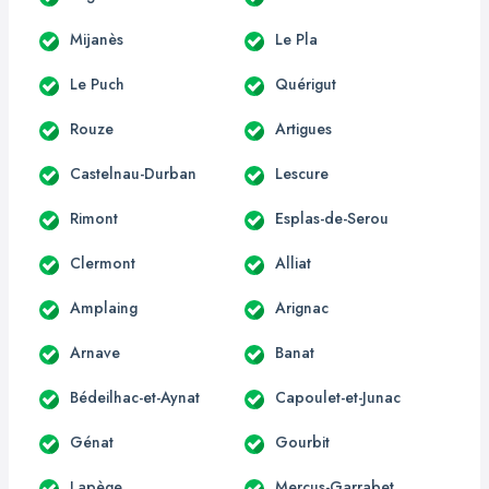
Mijanès
Le Pla
Le Puch
Quérigut
Rouze
Artigues
Castelnau-Durban
Lescure
Rimont
Esplas-de-Serou
Clermont
Alliat
Amplaing
Arignac
Arnave
Banat
Bédeilhac-et-Aynat
Capoulet-et-Junac
Génat
Gourbit
Lapège
Mercus-Garrabet