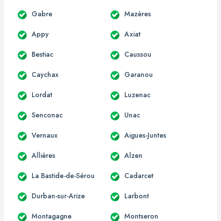
Gabre
Mazères
Appy
Axiat
Bestiac
Caussou
Caychax
Garanou
Lordat
Luzenac
Senconac
Unac
Vernaux
Aigues-Juntes
Allières
Alzen
La Bastide-de-Sérou
Cadarcet
Durban-sur-Arize
Larbont
Montagagne
Montseron