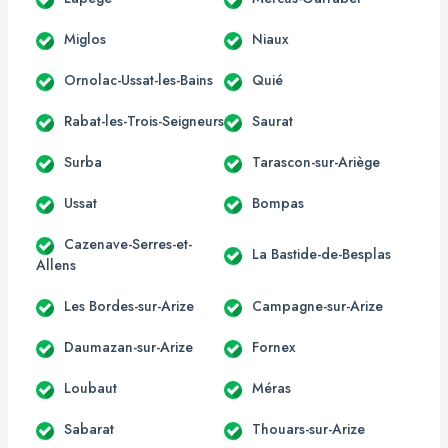
Miglos
Niaux
Ornolac-Ussat-les-Bains
Quié
Rabat-les-Trois-Seigneurs
Saurat
Surba
Tarascon-sur-Ariège
Ussat
Bompas
Cazenave-Serres-et-
La Bastide-de-Besplas
Allens
Les Bordes-sur-Arize
Campagne-sur-Arize
Daumazan-sur-Arize
Fornex
Loubaut
Méras
Sabarat
Thouars-sur-Arize