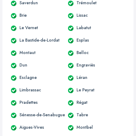
Saverdun
Trémoulet
Brie
Lissac
Le Vernet
Labatut
La Bastide-de-Lordat
Esplas
Montaut
Belloc
Dun
Engraviès
Esclagne
Léran
Limbrassac
Le Peyrat
Pradettes
Régat
Sénesse-de-Senabugue
Tabre
Aigues-Vives
Montbel