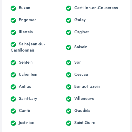
Buzan
Castillon-en-Couserans
Engomer
Galey
Illartein
Orgibet
Saint-Jean-du-
Salsein
Castillonnais
Sentein
Sor
Uchentein
Cescau
Antras
Bonac-Irazein
Saint-Lary
Villeneuve
Canté
Gaudiès
Justiniac
Saint-Quirc