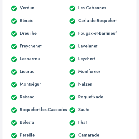
Verdun
Les Cabannes
Bénaix
Carla-de-Roquefort
Dreuilhe
Fougax-et-Barrineuf
Freychenet
Lavelanet
Lesparrou
Leychert
Lieurac
Montferrier
Montségur
Nalzen
Raissac
Roquefixade
Roquefort-les-Cascades
Sautel
Bélesta
Ilhat
Pereille
Camarade