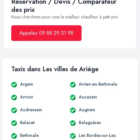
Réservation / Devis / Comparateur
des prix
Nous cherchons pour vous le meilleur chauffeur à petit prix
Appelez 09 88 29 01 98
Taxis dans Les villes de Ariége
Argein
Arrien-en-Bethmale
Arrout
Aucazein
Audressein
Augirein
Balacet
Balaguères
Bethmale
Les Bordes-sur-Lez