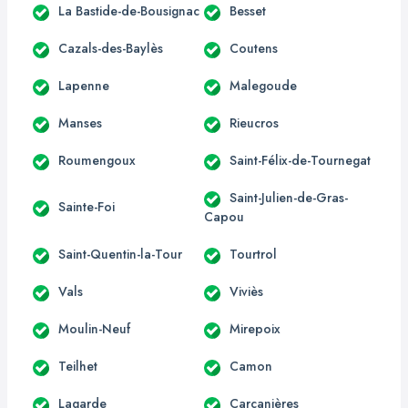
La Bastide-de-Bousignac
Besset
Cazals-des-Baylès
Coutens
Lapenne
Malegoude
Manses
Rieucros
Roumengoux
Saint-Félix-de-Tournegat
Saint-Julien-de-Gras-
Sainte-Foi
Capou
Saint-Quentin-la-Tour
Tourtrol
Vals
Viviès
Moulin-Neuf
Mirepoix
Teilhet
Camon
Lagarde
Carcanières