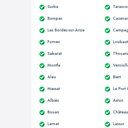
Surba
Tarasco
Bompas
Cazenav
Les Bordes-sur-Arize
Campagn
Fornex
Loubau
Sabarat
Thouars
Montfa
Vernioll
Aleu
Biert
Massat
Le Port
Albiès
Aston
Bouan
Château
Larnat
Lassur