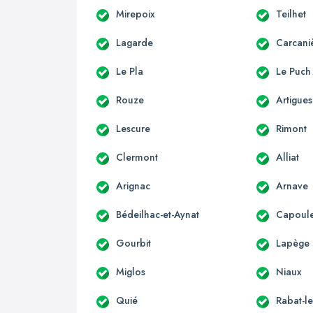
Mirepoix
Teilhet
Lagarde
Carcani
Le Pla
Le Puch
Rouze
Artigues
Lescure
Rimont
Clermont
Alliat
Arignac
Arnave
Bédeilhac-et-Aynat
Capoule
Gourbit
Lapège
Miglos
Niaux
Quié
Rabat-le