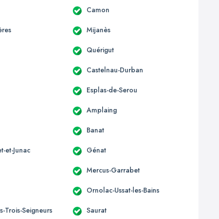
Camon
ères
Mijanès
Quérigut
Castelnau-Durban
Esplas-de-Serou
Amplaing
Banat
t-et-Junac
Génat
Mercus-Garrabet
Ornolac-Ussat-les-Bains
s-Trois-Seigneurs
Saurat