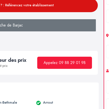
? : Référencez votre établissement
che de Barjac
ur des prix
Appelez 09 88 29 01 98
t prix
en-Bethmale
Arrout