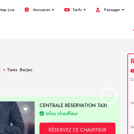
ap Live
Annuaires
Tarifs
Passager
R
e
>
Taxis Barjac
D
H
CENTRALE RESERVATION TAXI
Infos chauffeur
N
RÉSERVEZ CE CHAUFFEUR