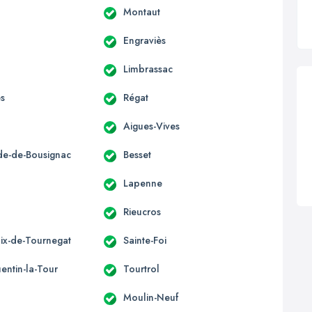
Montaut
Engraviès
Limbrassac
es
Régat
Aigues-Vives
ide-de-Bousignac
Besset
s
Lapenne
Rieucros
lix-de-Tournegat
Sainte-Foi
entin-la-Tour
Tourtrol
Moulin-Neuf