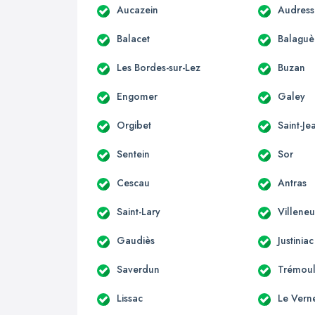
Aucazein
Audress
Balacet
Balaguè
Les Bordes-sur-Lez
Buzan
Engomer
Galey
Orgibet
Saint-Je
Sentein
Sor
Cescau
Antras
Saint-Lary
Villene
Gaudiès
Justiniac
Saverdun
Trémoul
Lissac
Le Vern