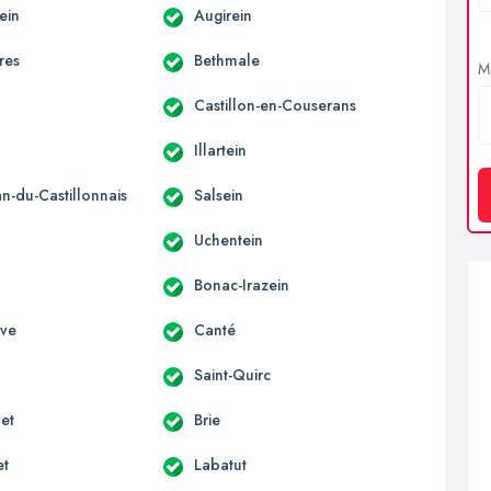
ein
Augirein
res
Bethmale
Me
Castillon-en-Couserans
Illartein
an-du-Castillonnais
Salsein
Uchentein
Bonac-Irazein
uve
Canté
Saint-Quirc
et
Brie
et
Labatut