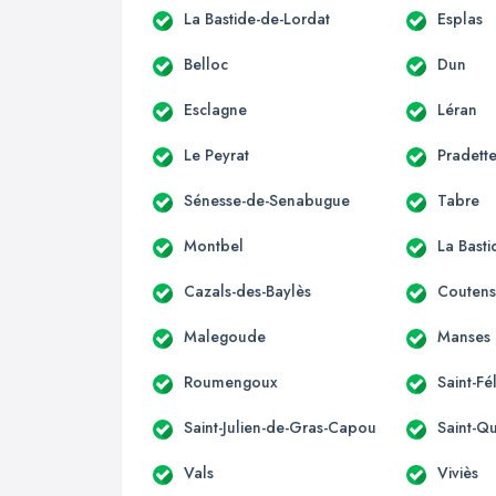
La Bastide-de-Lordat
Esplas
Belloc
Dun
Esclagne
Léran
Le Peyrat
Pradett
Sénesse-de-Senabugue
Tabre
Montbel
La Bast
Cazals-des-Baylès
Couten
Malegoude
Manses
Roumengoux
Saint-Fé
Saint-Julien-de-Gras-Capou
Saint-Qu
Vals
Viviès