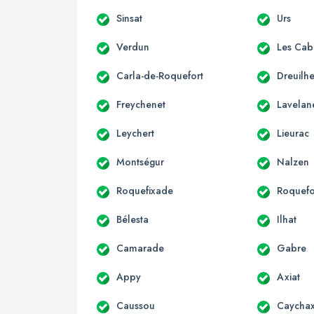
Sinsat
Urs
Verdun
Les Cab
Carla-de-Roquefort
Dreuilh
Freychenet
Lavelan
Leychert
Lieurac
Montségur
Nalzen
Roquefixade
Roquefo
Bélesta
Ilhat
Camarade
Gabre
Appy
Axiat
Caussou
Caycha