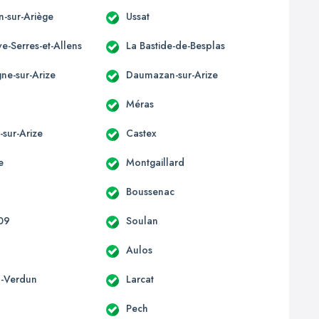
n-sur-Ariège
Ussat
e-Serres-et-Allens
La Bastide-de-Besplas
e-sur-Arize
Daumazan-sur-Arize
t
Méras
-sur-Arize
Castex
e
Montgaillard
Boussenac
 09
Soulan
Aulos
-Verdun
Larcat
Pech