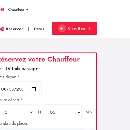
Chauffeur
Chauffeur ?
|
Réserver
Devis
éservez votre Chauffeur
Détails passager
ate départ *
eure départ *
H
MIN
ombre de places