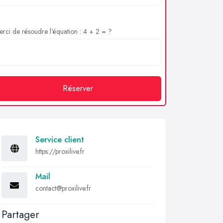
rci de résoudre l'équation : 4 + 2 = ?
Réserver
Service client
https://proxilive.fr
Mail
contact@proxilive.fr
Partager