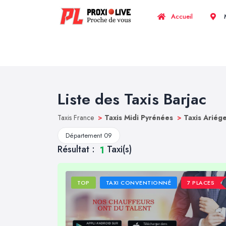
Accueil
M
Liste des Taxis Barjac
Taxis France
>
Taxis Midi Pyrénées
>
Taxis Ariég
Département 09
Résultat :
Taxi(s)
1
TOP
TAXI CONVENTIONNÉ
7 PLACES