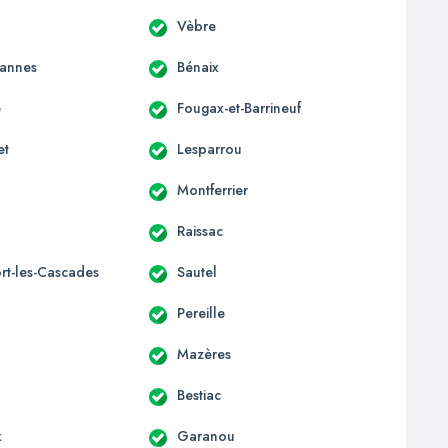
Vèbre
annes
Bénaix
e
Fougax-et-Barrineuf
et
Lesparrou
Montferrier
Raissac
rt-les-Cascades
Sautel
Pereille
Mazères
Bestiac
x
Garanou