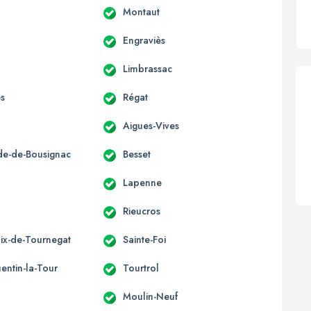
Montaut
Engraviès
Limbrassac
es
Régat
Aigues-Vives
ide-de-Bousignac
Besset
s
Lapenne
Rieucros
lix-de-Tournegat
Sainte-Foi
entin-la-Tour
Tourtrol
Moulin-Neuf