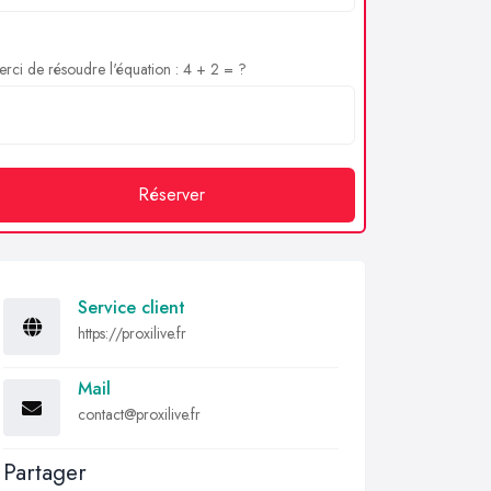
rci de résoudre l'équation : 4 + 2 = ?
Réserver
Service client
https://proxilive.fr
Mail
contact@proxilive.fr
Partager