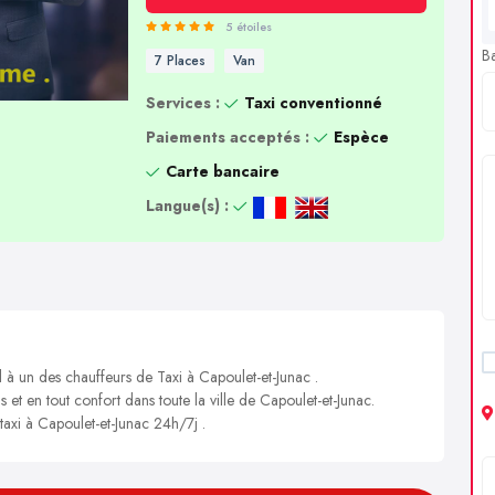
5 étoiles
B
7 Places
Van
Services :
Taxi conventionné
Paiements acceptés :
Espèce
Carte bancaire
Langue(s) :
l à un des chauffeurs de Taxi à Capoulet-et-Junac .
s et en tout confort dans toute la ville de Capoulet-et-Junac.
taxi à Capoulet-et-Junac 24h/7j .