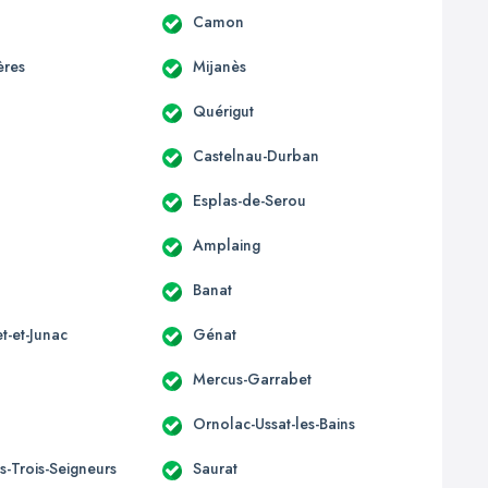
Camon
ères
Mijanès
Quérigut
Castelnau-Durban
Esplas-de-Serou
Amplaing
Banat
t-et-Junac
Génat
Mercus-Garrabet
Ornolac-Ussat-les-Bains
s-Trois-Seigneurs
Saurat