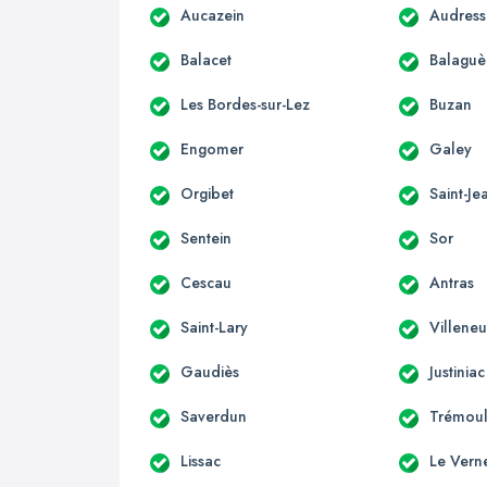
Aucazein
Audress
Balacet
Balaguè
Les Bordes-sur-Lez
Buzan
Engomer
Galey
Orgibet
Saint-Je
Sentein
Sor
Cescau
Antras
Saint-Lary
Villene
Gaudiès
Justiniac
Saverdun
Trémoul
Lissac
Le Vern