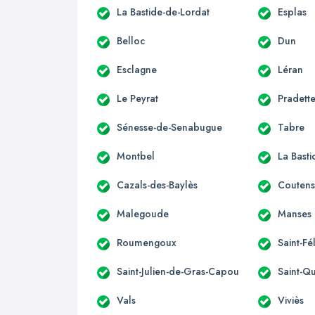
La Bastide-de-Lordat
Esplas
Belloc
Dun
Esclagne
Léran
Le Peyrat
Pradett
Sénesse-de-Senabugue
Tabre
Montbel
La Bast
Cazals-des-Baylès
Couten
Malegoude
Manses
Roumengoux
Saint-Fé
Saint-Julien-de-Gras-Capou
Saint-Qu
Vals
Viviès