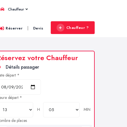
Chauffeur
Chauffeur ?
|
Réserver
Devis
éservez votre Chauffeur
Détails passager
ate départ *
eure départ *
H
MIN
ombre de places