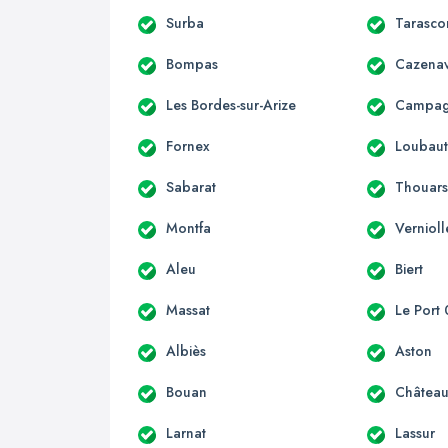
Surba
Tarasco
Bompas
Cazenav
Les Bordes-sur-Arize
Campagn
Fornex
Loubau
Sabarat
Thouars
Montfa
Vernioll
Aleu
Biert
Massat
Le Port
Albiès
Aston
Bouan
Château
Larnat
Lassur