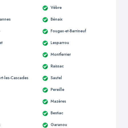
Vèbre
annes
Bénaix
e
Fougax-et-Barrineuf
et
Lesparrou
Montferrier
Raissac
rt-les-Cascades
Sautel
Pereille
Mazères
Bestiac
x
Garanou