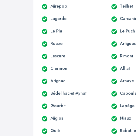
Mirepoix
Teilhet
Lagarde
Carcani
Le Pla
Le Puch
Rouze
Artigues
Lescure
Rimont
Clermont
Alliat
Arignac
Arnave
Bédeilhac-et-Aynat
Capoule
Gourbit
Lapège
Miglos
Niaux
Quié
Rabat-le