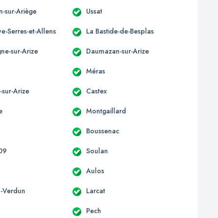
n-sur-Ariège
Ussat
e-Serres-et-Allens
La Bastide-de-Besplas
e-sur-Arize
Daumazan-sur-Arize
t
Méras
-sur-Arize
Castex
e
Montgaillard
Boussenac
 09
Soulan
Aulos
-Verdun
Larcat
Pech