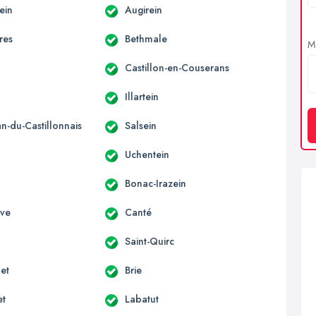
ein
Augirein
res
Bethmale
Me
Castillon-en-Couserans
Illartein
an-du-Castillonnais
Salsein
Uchentein
Bonac-Irazein
uve
Canté
Saint-Quirc
et
Brie
et
Labatut