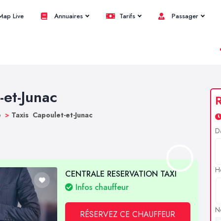
ap Live
Annuaires
Tarifs
Passager
-et-Junac
R
e
>
Taxis Capoulet-et-Junac
D
H
CENTRALE RESERVATION TAXI
Infos chauffeur
N
RÉSERVEZ CE CHAUFFEUR