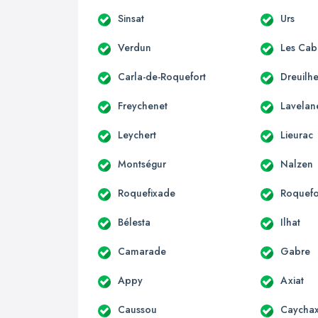
Sinsat
Urs
Verdun
Les Cab
Carla-de-Roquefort
Dreuilh
Freychenet
Lavelan
Leychert
Lieurac
Montségur
Nalzen
Roquefixade
Roquefo
Bélesta
Ilhat
Camarade
Gabre
Appy
Axiat
Caussou
Caycha