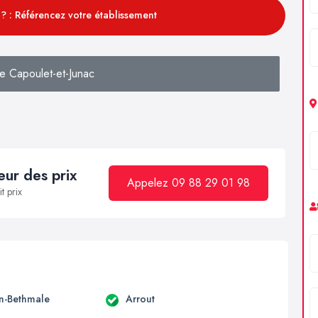
? : Référencez votre établissement
e Capoulet-et-Junac
ur des prix
Appelez 09 88 29 01 98
t prix
en-Bethmale
Arrout