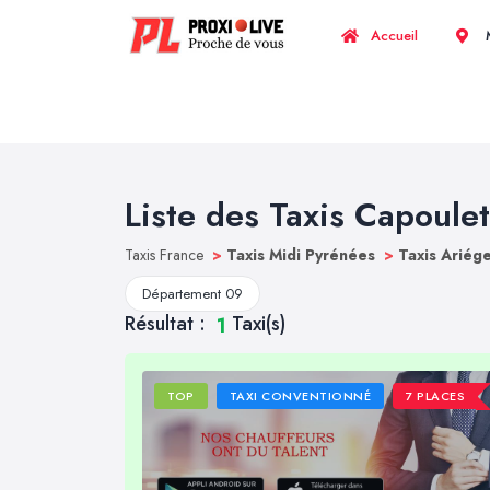
Accueil
M
Liste des Taxis Capoulet
Taxis France
>
Taxis Midi Pyrénées
>
Taxis Ariég
Département 09
Résultat :
Taxi(s)
1
TOP
TAXI CONVENTIONNÉ
7 PLACES