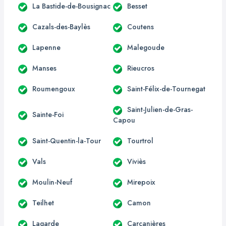
La Bastide-de-Bousignac
Besset
Cazals-des-Baylès
Coutens
Lapenne
Malegoude
Manses
Rieucros
Roumengoux
Saint-Félix-de-Tournegat
Saint-Julien-de-Gras-
Sainte-Foi
Capou
Saint-Quentin-la-Tour
Tourtrol
Vals
Viviès
Moulin-Neuf
Mirepoix
Teilhet
Camon
Lagarde
Carcanières