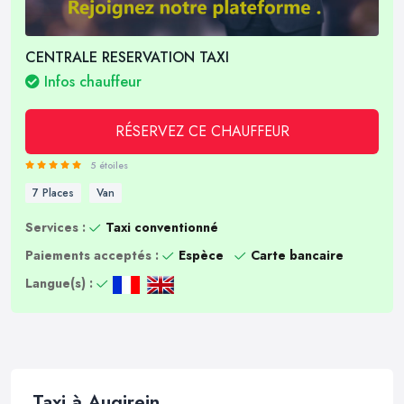
CENTRALE RESERVATION TAXI
Infos chauffeur
RÉSERVEZ CE CHAUFFEUR
5 étoiles
7 Places
Van
Services :
Taxi conventionné
Paiements acceptés :
Espèce
Carte bancaire
Langue(s) :
Taxi à Augirein