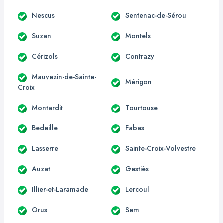
Nescus
Sentenac-de-Sérou
Suzan
Montels
Cérizols
Contrazy
Mauvezin-de-Sainte-
Mérigon
Croix
Montardit
Tourtouse
Bedeille
Fabas
Lasserre
Sainte-Croix-Volvestre
Auzat
Gestiès
Illier-et-Laramade
Lercoul
Orus
Sem