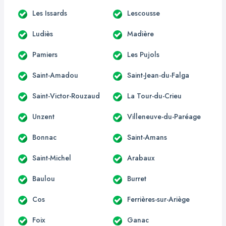
Les Issards
Lescousse
Ludiès
Madière
Pamiers
Les Pujols
Saint-Amadou
Saint-Jean-du-Falga
Saint-Victor-Rouzaud
La Tour-du-Crieu
Unzent
Villeneuve-du-Paréage
Bonnac
Saint-Amans
Saint-Michel
Arabaux
Baulou
Burret
Cos
Ferrières-sur-Ariège
Foix
Ganac