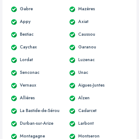
Gabre
Mazères
Appy
Axiat
Bestiac
Caussou
Caychax
Garanou
Lordat
Luzenac
Senconac
Unac
Vernaux
Aigues-Juntes
Allières
Alzen
La Bastide-de-Sérou
Cadarcet
Durban-sur-Arize
Larbont
Montagagne
Montseron