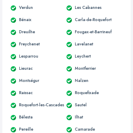
Verdun
Les Cabannes
Bénaix
Carla-de-Roquefort
Dreuilhe
Fougax-et-Barrineuf
Freychenet
Lavelanet
Lesparrou
Leychert
Lieurac
Montferrier
Montségur
Nalzen
Raissac
Roquefixade
Roquefort-les-Cascades
Sautel
Bélesta
Ilhat
Pereille
Camarade