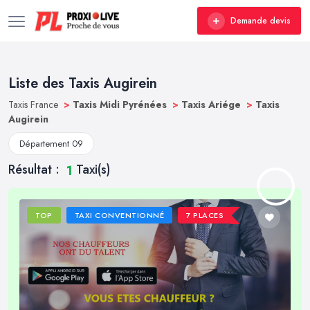
Demande devis
Liste des Taxis Augirein
Taxis France
>
Taxis Midi Pyrénées
>
Taxis Ariége
>
Taxis
Augirein
Département 09
Résultat :
Taxi(s)
1
TOP
TAXI CONVENTIONNÉ
7 PLACES