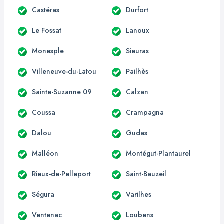
Castéras
Durfort
Le Fossat
Lanoux
Monesple
Sieuras
Villeneuve-du-Latou
Pailhès
Sainte-Suzanne 09
Calzan
Coussa
Crampagna
Dalou
Gudas
Malléon
Montégut-Plantaurel
Rieux-de-Pelleport
Saint-Bauzeil
Ségura
Varilhes
Ventenac
Loubens