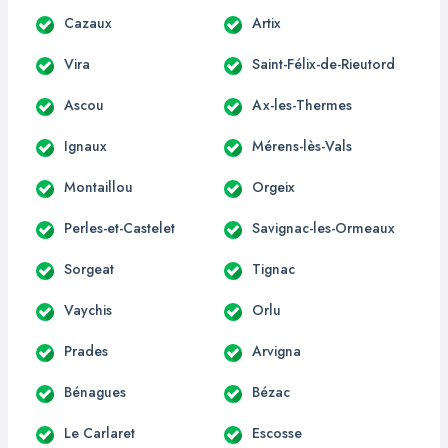
Cazaux
Artix
Vira
Saint-Félix-de-Rieutord
Ascou
Ax-les-Thermes
Ignaux
Mérens-lès-Vals
Montaillou
Orgeix
Perles-et-Castelet
Savignac-les-Ormeaux
Sorgeat
Tignac
Vaychis
Orlu
Prades
Arvigna
Bénagues
Bézac
Le Carlaret
Escosse