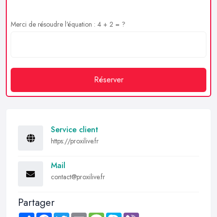
Merci de résoudre l'équation : 4 + 2 = ?
Réserver
Service client
https://proxilive.fr
Mail
contact@proxilive.fr
Partager
Share
Facebook
Twitter
Email
Message
Skype
Viber