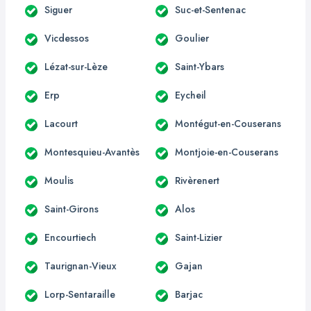
Siguer
Suc-et-Sentenac
Vicdessos
Goulier
Lézat-sur-Lèze
Saint-Ybars
Erp
Eycheil
Lacourt
Montégut-en-Couserans
Montesquieu-Avantès
Montjoie-en-Couserans
Moulis
Rivèrenert
Saint-Girons
Alos
Encourtiech
Saint-Lizier
Taurignan-Vieux
Gajan
Lorp-Sentaraille
Barjac