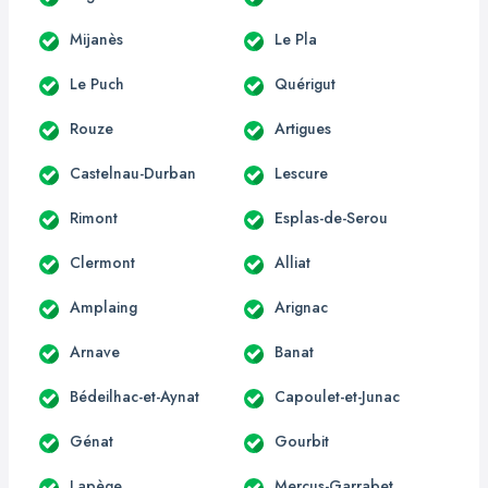
Mijanès
Le Pla
Le Puch
Quérigut
Rouze
Artigues
Castelnau-Durban
Lescure
Rimont
Esplas-de-Serou
Clermont
Alliat
Amplaing
Arignac
Arnave
Banat
Bédeilhac-et-Aynat
Capoulet-et-Junac
Génat
Gourbit
Lapège
Mercus-Garrabet