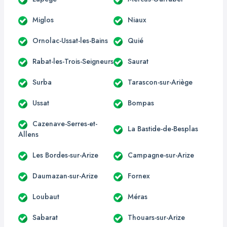
Miglos
Niaux
Ornolac-Ussat-les-Bains
Quié
Rabat-les-Trois-Seigneurs
Saurat
Surba
Tarascon-sur-Ariège
Ussat
Bompas
Cazenave-Serres-et-
La Bastide-de-Besplas
Allens
Les Bordes-sur-Arize
Campagne-sur-Arize
Daumazan-sur-Arize
Fornex
Loubaut
Méras
Sabarat
Thouars-sur-Arize