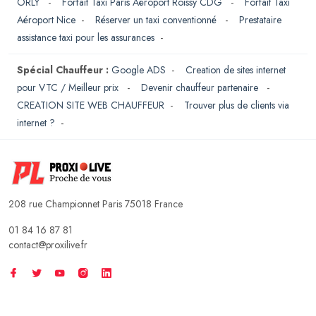
ORLY
-
Forfait Taxi Paris Aéroport Roissy CDG
-
Forfait Taxi
Aéroport Nice
-
Réserver un taxi conventionné
-
Prestataire
assistance taxi pour les assurances
-
Spécial Chauffeur :
Google ADS
-
Creation de sites internet
pour VTC / Meilleur prix
-
Devenir chauffeur partenaire
-
CREATION SITE WEB CHAUFFEUR
-
Trouver plus de clients via
internet ?
-
208 rue Championnet Paris 75018 France
01 84 16 87 81
contact@proxilive.fr