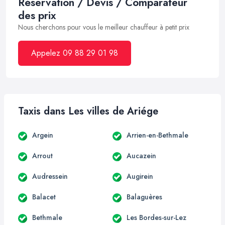
Réservation / Devis / Comparateur
des prix
Nous cherchons pour vous le meilleur chauffeur à petit prix
Appelez 09 88 29 01 98
Taxis dans Les villes de Ariége
Argein
Arrien-en-Bethmale
Arrout
Aucazein
Audressein
Augirein
Balacet
Balaguères
Bethmale
Les Bordes-sur-Lez