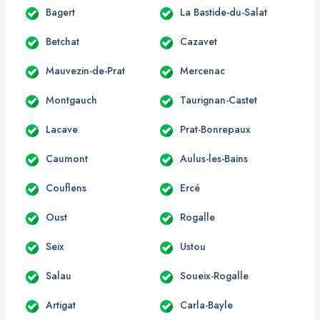
Bagert
La Bastide-du-Salat
Betchat
Cazavet
Mauvezin-de-Prat
Mercenac
Montgauch
Taurignan-Castet
Lacave
Prat-Bonrepaux
Caumont
Aulus-les-Bains
Couflens
Ercé
Oust
Rogalle
Seix
Ustou
Salau
Soueix-Rogalle
Artigat
Carla-Bayle