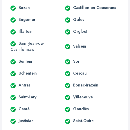
Buzan
Castillon-en-Couserans
Engomer
Galey
Illartein
Orgibet
Saint-Jean-du-
Salsein
Castillonnais
Sentein
Sor
Uchentein
Cescau
Antras
Bonac-Irazein
Saint-Lary
Villeneuve
Canté
Gaudiès
Justiniac
Saint-Quirc