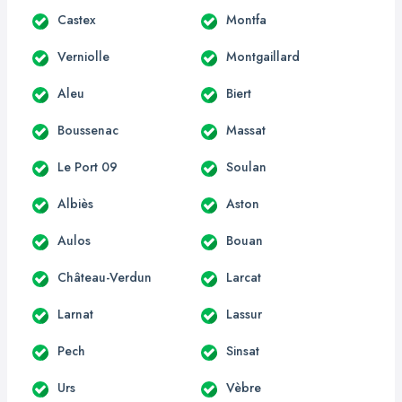
Castex
Montfa
Verniolle
Montgaillard
Aleu
Biert
Boussenac
Massat
Le Port 09
Soulan
Albiès
Aston
Aulos
Bouan
Château-Verdun
Larcat
Larnat
Lassur
Pech
Sinsat
Urs
Vèbre