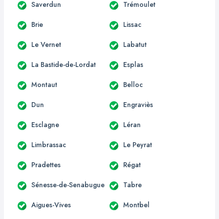
Saverdun
Trémoulet
Brie
Lissac
Le Vernet
Labatut
La Bastide-de-Lordat
Esplas
Montaut
Belloc
Dun
Engraviès
Esclagne
Léran
Limbrassac
Le Peyrat
Pradettes
Régat
Sénesse-de-Senabugue
Tabre
Aigues-Vives
Montbel