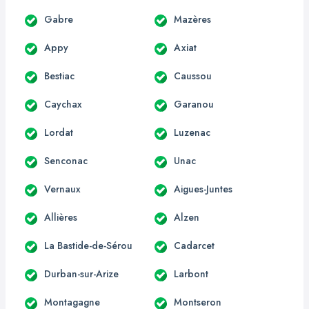
Gabre
Mazères
Appy
Axiat
Bestiac
Caussou
Caychax
Garanou
Lordat
Luzenac
Senconac
Unac
Vernaux
Aigues-Juntes
Allières
Alzen
La Bastide-de-Sérou
Cadarcet
Durban-sur-Arize
Larbont
Montagagne
Montseron