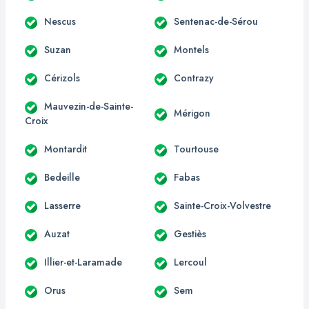
Nescus
Sentenac-de-Sérou
Suzan
Montels
Cérizols
Contrazy
Mauvezin-de-Sainte-
Mérigon
Croix
Montardit
Tourtouse
Bedeille
Fabas
Lasserre
Sainte-Croix-Volvestre
Auzat
Gestiès
Illier-et-Laramade
Lercoul
Orus
Sem