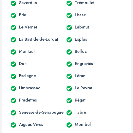
Saverdun
Trémoulet
Brie
Lissac
Le Vernet
Labatut
La Bastide-de-Lordat
Esplas
Montaut
Belloc
Dun
Engraviès
Esclagne
Léran
Limbrassac
Le Peyrat
Pradettes
Régat
Sénesse-de-Senabugue
Tabre
Aigues-Vives
Montbel