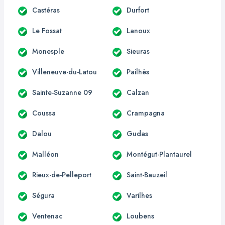
Castéras
Durfort
Le Fossat
Lanoux
Monesple
Sieuras
Villeneuve-du-Latou
Pailhès
Sainte-Suzanne 09
Calzan
Coussa
Crampagna
Dalou
Gudas
Malléon
Montégut-Plantaurel
Rieux-de-Pelleport
Saint-Bauzeil
Ségura
Varilhes
Ventenac
Loubens