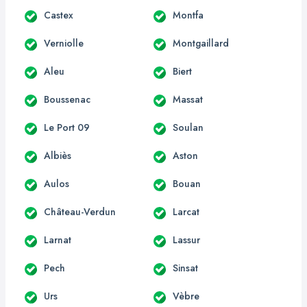
Castex
Montfa
Verniolle
Montgaillard
Aleu
Biert
Boussenac
Massat
Le Port 09
Soulan
Albiès
Aston
Aulos
Bouan
Château-Verdun
Larcat
Larnat
Lassur
Pech
Sinsat
Urs
Vèbre