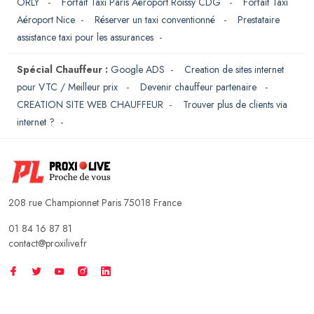
ORLY
-
Forfait Taxi Paris Aéroport Roissy CDG
-
Forfait Taxi
Aéroport Nice
-
Réserver un taxi conventionné
-
Prestataire
assistance taxi pour les assurances
-
Spécial Chauffeur :
Google ADS
-
Creation de sites internet
pour VTC / Meilleur prix
-
Devenir chauffeur partenaire
-
CREATION SITE WEB CHAUFFEUR
-
Trouver plus de clients via
internet ?
-
208 rue Championnet Paris 75018 France
01 84 16 87 81
contact@proxilive.fr