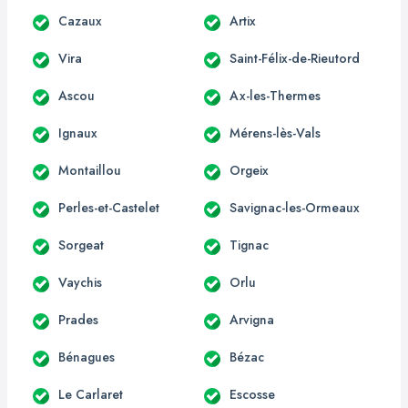
Cazaux
Artix
Vira
Saint-Félix-de-Rieutord
Ascou
Ax-les-Thermes
Ignaux
Mérens-lès-Vals
Montaillou
Orgeix
Perles-et-Castelet
Savignac-les-Ormeaux
Sorgeat
Tignac
Vaychis
Orlu
Prades
Arvigna
Bénagues
Bézac
Le Carlaret
Escosse