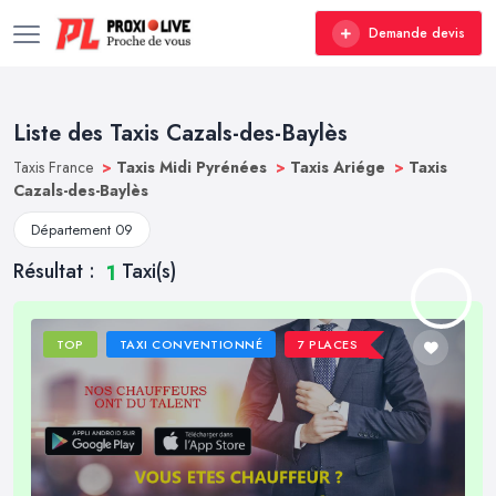
Demande devis
Liste des Taxis Cazals-des-Baylès
Taxis France
>
Taxis Midi Pyrénées
>
Taxis Ariége
>
Taxis
Cazals-des-Baylès
Département 09
Résultat :
Taxi(s)
1
TOP
TAXI CONVENTIONNÉ
7 PLACES