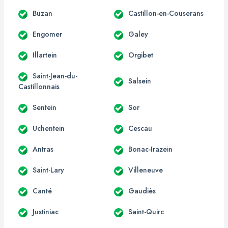
Buzan
Castillon-en-Couserans
Engomer
Galey
Illartein
Orgibet
Saint-Jean-du-
Salsein
Castillonnais
Sentein
Sor
Uchentein
Cescau
Antras
Bonac-Irazein
Saint-Lary
Villeneuve
Canté
Gaudiès
Justiniac
Saint-Quirc