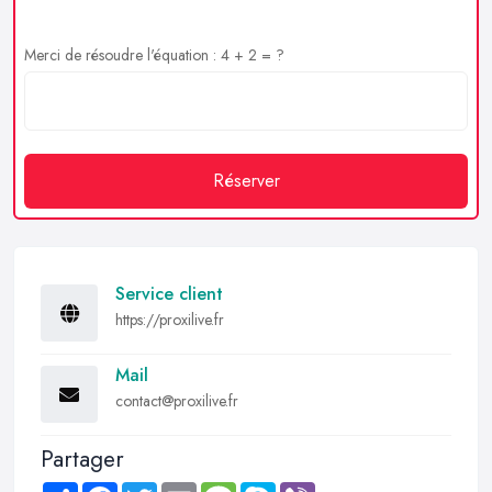
Merci de résoudre l'équation : 4 + 2 = ?
Réserver
Service client
https://proxilive.fr
Mail
contact@proxilive.fr
Partager
Share
Facebook
Twitter
Email
Message
Skype
Viber