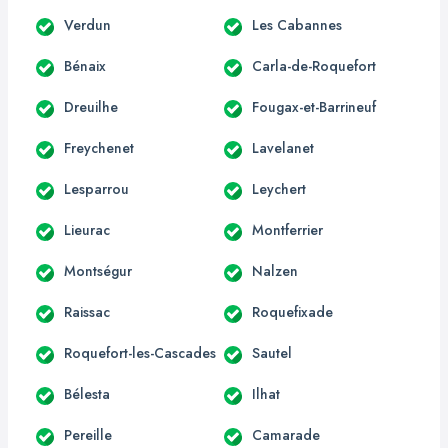
Verdun
Les Cabannes
Bénaix
Carla-de-Roquefort
Dreuilhe
Fougax-et-Barrineuf
Freychenet
Lavelanet
Lesparrou
Leychert
Lieurac
Montferrier
Montségur
Nalzen
Raissac
Roquefixade
Roquefort-les-Cascades
Sautel
Bélesta
Ilhat
Pereille
Camarade