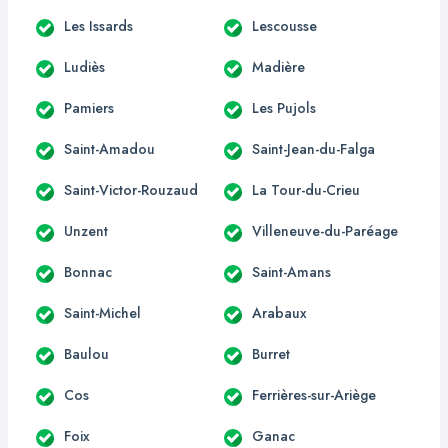
Les Issards
Lescousse
Ludiès
Madière
Pamiers
Les Pujols
Saint-Amadou
Saint-Jean-du-Falga
Saint-Victor-Rouzaud
La Tour-du-Crieu
Unzent
Villeneuve-du-Paréage
Bonnac
Saint-Amans
Saint-Michel
Arabaux
Baulou
Burret
Cos
Ferrières-sur-Ariège
Foix
Ganac