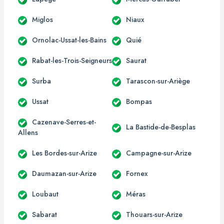
Miglos
Niaux
Ornolac-Ussat-les-Bains
Quié
Rabat-les-Trois-Seigneurs
Saurat
Surba
Tarascon-sur-Ariège
Ussat
Bompas
Cazenave-Serres-et-
La Bastide-de-Besplas
Allens
Les Bordes-sur-Arize
Campagne-sur-Arize
Daumazan-sur-Arize
Fornex
Loubaut
Méras
Sabarat
Thouars-sur-Arize