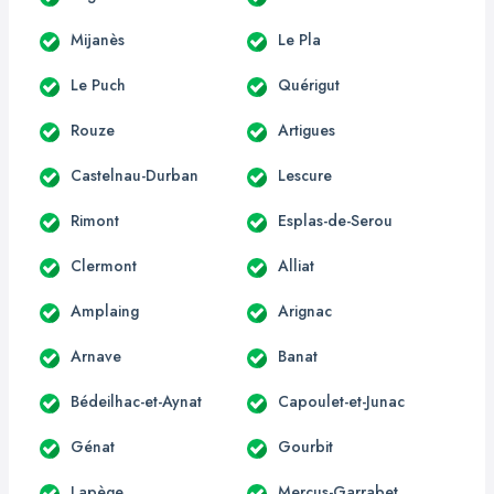
Mijanès
Le Pla
Le Puch
Quérigut
Rouze
Artigues
Castelnau-Durban
Lescure
Rimont
Esplas-de-Serou
Clermont
Alliat
Amplaing
Arignac
Arnave
Banat
Bédeilhac-et-Aynat
Capoulet-et-Junac
Génat
Gourbit
Lapège
Mercus-Garrabet