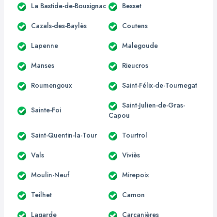
La Bastide-de-Bousignac
Besset
Cazals-des-Baylès
Coutens
Lapenne
Malegoude
Manses
Rieucros
Roumengoux
Saint-Félix-de-Tournegat
Saint-Julien-de-Gras-
Sainte-Foi
Capou
Saint-Quentin-la-Tour
Tourtrol
Vals
Viviès
Moulin-Neuf
Mirepoix
Teilhet
Camon
Lagarde
Carcanières