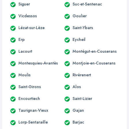
Siguer
Suc-et-Sentenac
Vicdessos
Goulier
Lézat-sur-Lèze
Saint-Ybars
Erp
Eycheil
Lacourt
Montégut-en-Couserans
Montesquieu-Avantès
Montjoie-en-Couserans
Moulis
Rivèrenert
Saint-Girons
Alos
Encourtiech
Saint-Lizier
Taurignan-Vieux
Gajan
Lorp-Sentaraille
Barjac