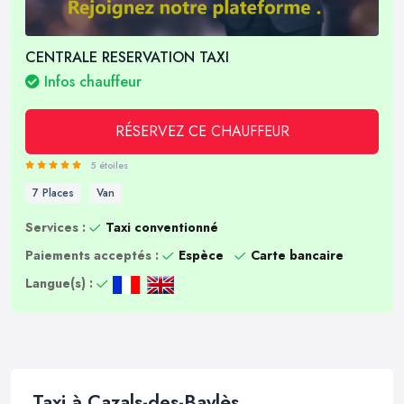
CENTRALE RESERVATION TAXI
Infos chauffeur
RÉSERVEZ CE CHAUFFEUR
5 étoiles
7 Places
Van
Services :
Taxi conventionné
Paiements acceptés :
Espèce
Carte bancaire
Langue(s) :
Taxi à Cazals-des-Baylès