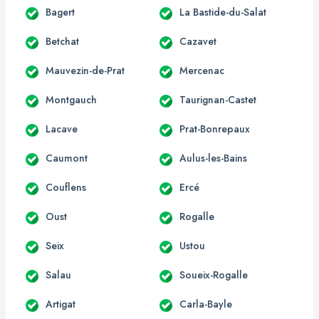
Bagert
La Bastide-du-Salat
Betchat
Cazavet
Mauvezin-de-Prat
Mercenac
Montgauch
Taurignan-Castet
Lacave
Prat-Bonrepaux
Caumont
Aulus-les-Bains
Couflens
Ercé
Oust
Rogalle
Seix
Ustou
Salau
Soueix-Rogalle
Artigat
Carla-Bayle