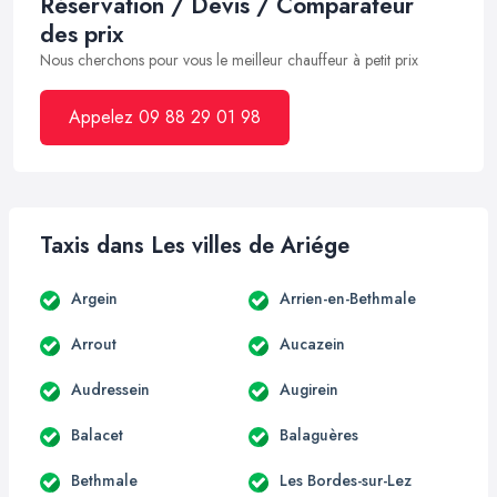
Réservation / Devis / Comparateur
des prix
Nous cherchons pour vous le meilleur chauffeur à petit prix
Appelez 09 88 29 01 98
Taxis dans Les villes de Ariége
Argein
Arrien-en-Bethmale
Arrout
Aucazein
Audressein
Augirein
Balacet
Balaguères
Bethmale
Les Bordes-sur-Lez