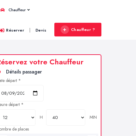
Chauffeur
Chauffeur ?
|
Réserver
Devis
éservez votre Chauffeur
Détails passager
ate départ *
eure départ *
H
MIN
ombre de places