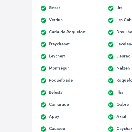
Sinsat
Urs
Verdun
Les Cab
Carla-de-Roquefort
Dreuilh
Freychenet
Lavelan
Leychert
Lieurac
Montségur
Nalzen
Roquefixade
Roquefo
Bélesta
Ilhat
Camarade
Gabre
Appy
Axiat
Caussou
Caycha