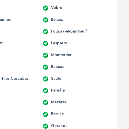
Vèbre
annes
Bénaix
e
Fougax-et-Barrineuf
et
Lesparrou
Montferrier
Raissac
rt-les-Cascades
Sautel
Pereille
Mazères
Bestiac
x
Garanou