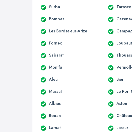
Surba
Tarasco
Bompas
Cazenav
Les Bordes-sur-Arize
Campagn
Fornex
Loubau
Sabarat
Thouars
Montfa
Vernioll
Aleu
Biert
Massat
Le Port
Albiès
Aston
Bouan
Château
Larnat
Lassur