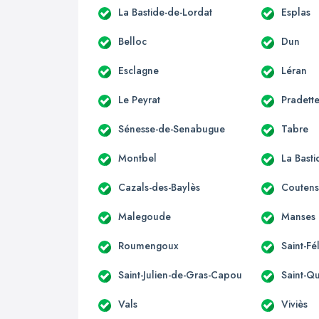
La Bastide-de-Lordat
Esplas
Belloc
Dun
Esclagne
Léran
Le Peyrat
Pradett
Sénesse-de-Senabugue
Tabre
Montbel
La Bast
Cazals-des-Baylès
Couten
Malegoude
Manses
Roumengoux
Saint-Fé
Saint-Julien-de-Gras-Capou
Saint-Qu
Vals
Viviès