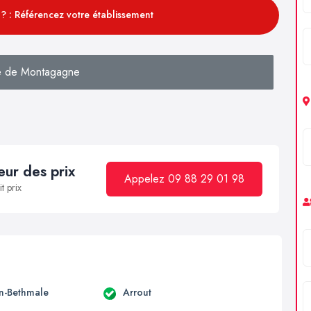
? : Référencez votre établissement
e de Montagagne
ur des prix
Appelez 09 88 29 01 98
t prix
en-Bethmale
Arrout