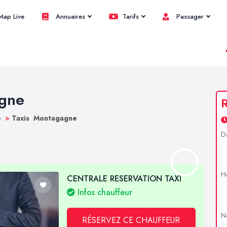
ap Live
Annuaires
Tarifs
Passager
agne
R
e
>
Taxis Montagagne
D
H
CENTRALE RESERVATION TAXI
Infos chauffeur
N
RÉSERVEZ CE CHAUFFEUR