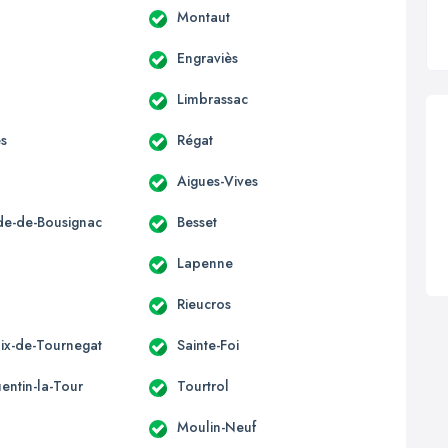
Montaut
Engraviès
Limbrassac
es
Régat
Aigues-Vives
ide-de-Bousignac
Besset
s
Lapenne
Rieucros
lix-de-Tournegat
Sainte-Foi
entin-la-Tour
Tourtrol
Moulin-Neuf