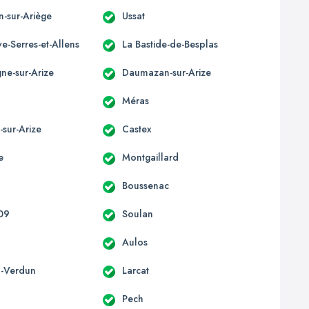
n-sur-Ariège
Ussat
e-Serres-et-Allens
La Bastide-de-Besplas
e-sur-Arize
Daumazan-sur-Arize
t
Méras
-sur-Arize
Castex
e
Montgaillard
Boussenac
 09
Soulan
Aulos
-Verdun
Larcat
Pech