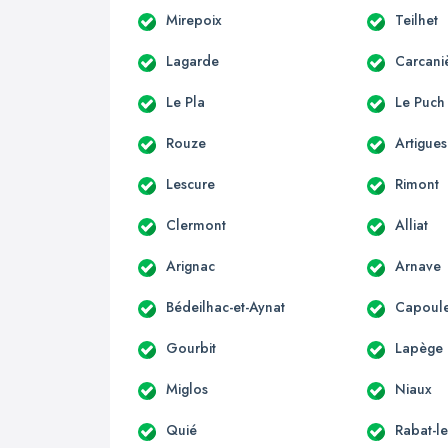
Mirepoix
Teilhet
Lagarde
Carcani
Le Pla
Le Puch
Rouze
Artigues
Lescure
Rimont
Clermont
Alliat
Arignac
Arnave
Bédeilhac-et-Aynat
Capoule
Gourbit
Lapège
Miglos
Niaux
Quié
Rabat-le