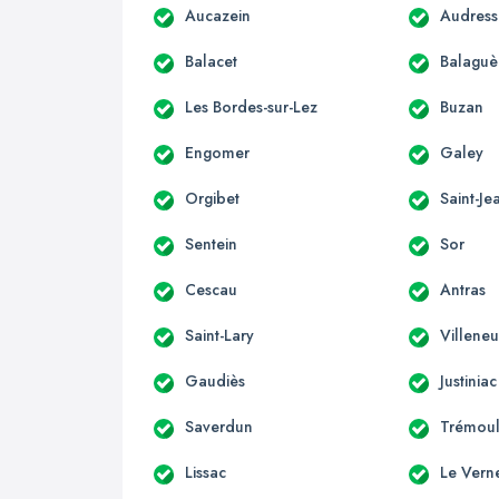
Aucazein
Audress
Balacet
Balaguè
Les Bordes-sur-Lez
Buzan
Engomer
Galey
Orgibet
Saint-Je
Sentein
Sor
Cescau
Antras
Saint-Lary
Villene
Gaudiès
Justiniac
Saverdun
Trémoul
Lissac
Le Vern