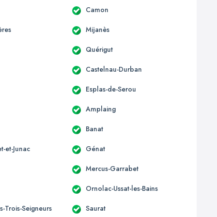
Camon
ères
Mijanès
Quérigut
Castelnau-Durban
Esplas-de-Serou
Amplaing
Banat
t-et-Junac
Génat
Mercus-Garrabet
Ornolac-Ussat-les-Bains
s-Trois-Seigneurs
Saurat