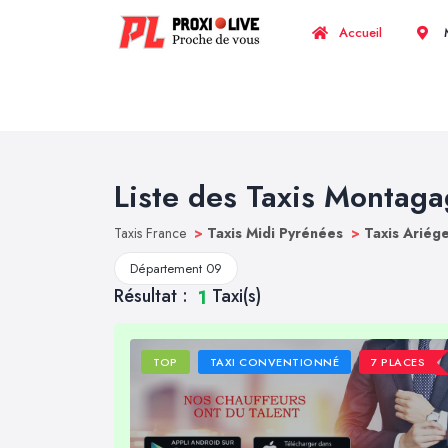
Accueil
M
Liste des Taxis Montag
Taxis France
>
Taxis Midi Pyrénées
>
Taxis Ariég
Département 09
Résultat :
Taxi(s)
1
TOP
TAXI CONVENTIONNÉ
7 PLACES