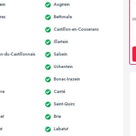
ein
Augirein
res
Bethmale
Me
Castillon-en-Couserans
Illartein
an-du-Castillonnais
Salsein
Uchentein
Bonac-Irazein
uve
Canté
Saint-Quirc
et
Brie
et
Labatut