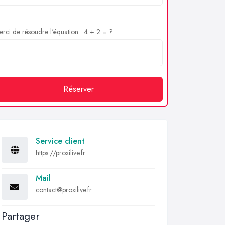
rci de résoudre l'équation : 4 + 2 = ?
Réserver
Service client
https://proxilive.fr
Mail
contact@proxilive.fr
Partager