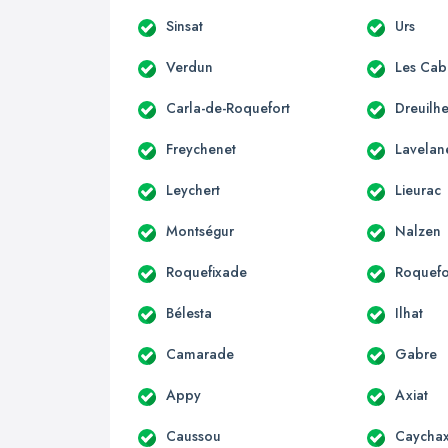
Sinsat
Urs
Verdun
Les Cab
Carla-de-Roquefort
Dreuilh
Freychenet
Lavelan
Leychert
Lieurac
Montségur
Nalzen
Roquefixade
Roquefo
Bélesta
Ilhat
Camarade
Gabre
Appy
Axiat
Caussou
Caycha