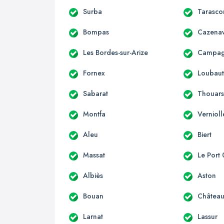
Surba
Tarasco
Bompas
Cazenav
Les Bordes-sur-Arize
Campagn
Fornex
Loubau
Sabarat
Thouars
Montfa
Vernioll
Aleu
Biert
Massat
Le Port
Albiès
Aston
Bouan
Château
Larnat
Lassur