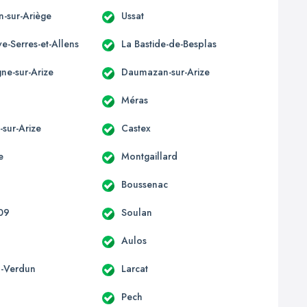
n-sur-Ariège
Ussat
e-Serres-et-Allens
La Bastide-de-Besplas
e-sur-Arize
Daumazan-sur-Arize
t
Méras
-sur-Arize
Castex
e
Montgaillard
Boussenac
 09
Soulan
Aulos
-Verdun
Larcat
Pech