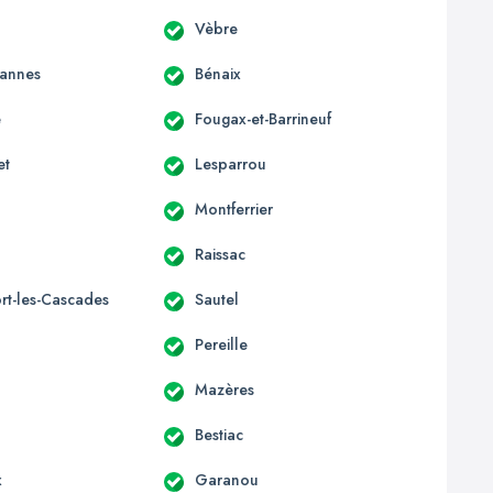
Vèbre
annes
Bénaix
e
Fougax-et-Barrineuf
et
Lesparrou
Montferrier
Raissac
rt-les-Cascades
Sautel
Pereille
Mazères
Bestiac
x
Garanou