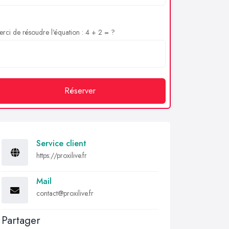
rci de résoudre l'équation : 4 + 2 = ?
Réserver
Service client
https://proxilive.fr
Mail
contact@proxilive.fr
Partager