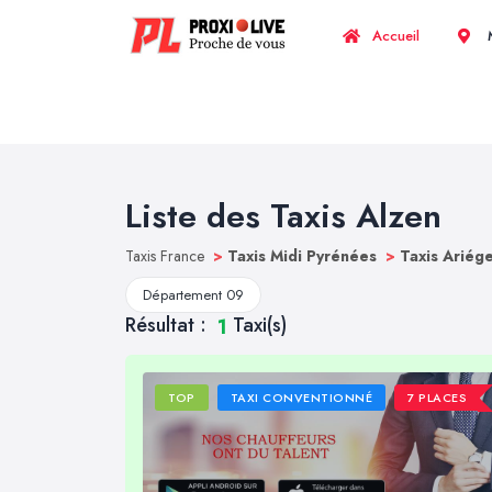
Accueil
M
Liste des Taxis Alzen
Taxis France
>
Taxis Midi Pyrénées
>
Taxis Ariég
Département 09
Résultat :
Taxi(s)
1
TOP
TAXI CONVENTIONNÉ
7 PLACES