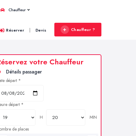
Chauffeur
Chauffeur ?
|
Réserver
Devis
éservez votre Chauffeur
Détails passager
ate départ *
eure départ *
H
MIN
ombre de places