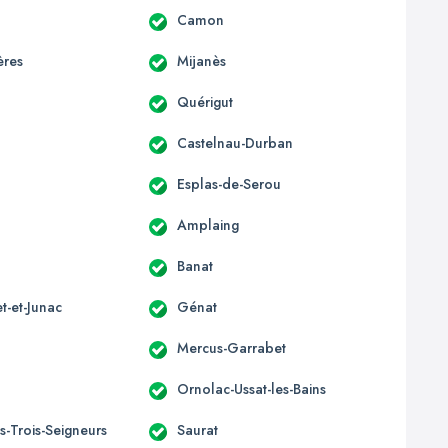
Camon
ères
Mijanès
Quérigut
Castelnau-Durban
Esplas-de-Serou
Amplaing
Banat
t-et-Junac
Génat
Mercus-Garrabet
Ornolac-Ussat-les-Bains
s-Trois-Seigneurs
Saurat