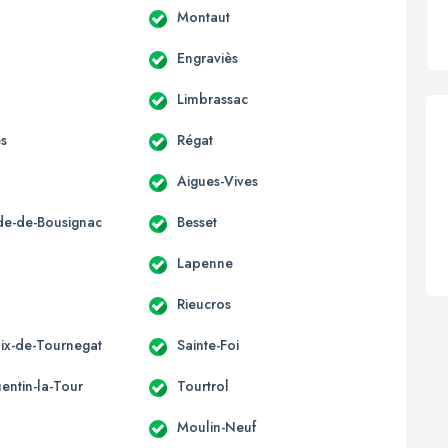
Montaut
Engraviès
Limbrassac
es
Régat
Aigues-Vives
ide-de-Bousignac
Besset
s
Lapenne
Rieucros
lix-de-Tournegat
Sainte-Foi
entin-la-Tour
Tourtrol
Moulin-Neuf