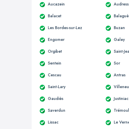
Aucazein
Audress
Balacet
Balaguè
Les Bordes-sur-Lez
Buzan
Engomer
Galey
Orgibet
Saint-Je
Sentein
Sor
Cescau
Antras
Saint-Lary
Villene
Gaudiès
Justiniac
Saverdun
Trémoul
Lissac
Le Vern