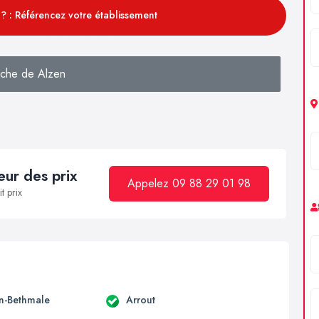
? : Référencez votre établissement
che de Alzen
ur des prix
Appelez 09 88 29 01 98
t prix
en-Bethmale
Arrout