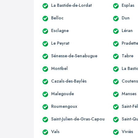
La Bastide-de-Lordat
Esplas
Belloc
Dun
Esclagne
Léran
Le Peyrat
Pradett
Sénesse-de-Senabugue
Tabre
Montbel
La Bast
Cazals-des-Baylès
Couten
Malegoude
Manses
Roumengoux
Saint-Fé
Saint-Julien-de-Gras-Capou
Saint-Qu
Vals
Viviès