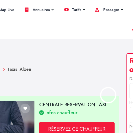
ap Live
Annuaires
Tarifs
Passager
R
e
>
Taxis Alzen
D
H
CENTRALE RESERVATION TAXI
Infos chauffeur
N
RÉSERVEZ CE CHAUFFEUR