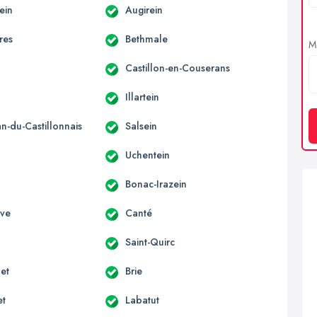
ein
Augirein
res
Bethmale
Me
Castillon-en-Couserans
Illartein
an-du-Castillonnais
Salsein
Uchentein
Bonac-Irazein
uve
Canté
Saint-Quirc
et
Brie
et
Labatut