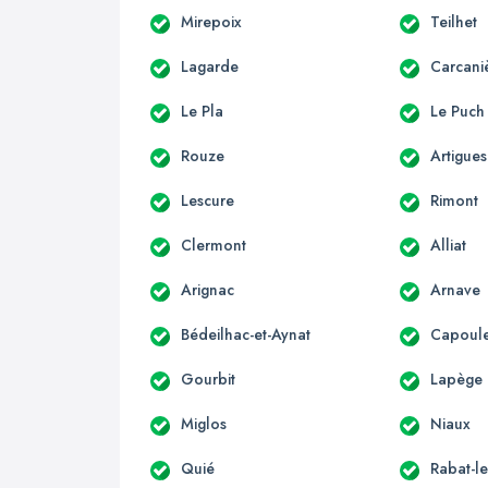
Mirepoix
Teilhet
Lagarde
Carcani
Le Pla
Le Puch
Rouze
Artigues
Lescure
Rimont
Clermont
Alliat
Arignac
Arnave
Bédeilhac-et-Aynat
Capoule
Gourbit
Lapège
Miglos
Niaux
Quié
Rabat-le