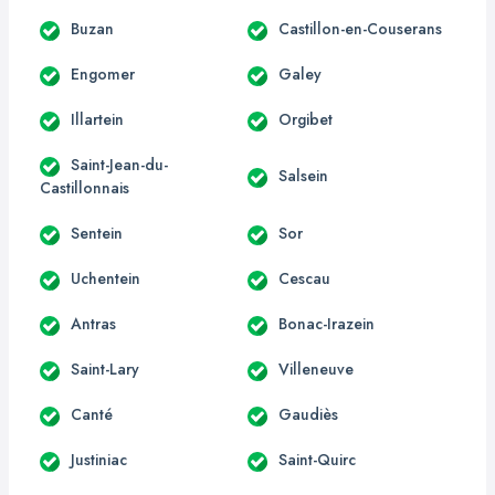
Buzan
Castillon-en-Couserans
Engomer
Galey
Illartein
Orgibet
Saint-Jean-du-
Salsein
Castillonnais
Sentein
Sor
Uchentein
Cescau
Antras
Bonac-Irazein
Saint-Lary
Villeneuve
Canté
Gaudiès
Justiniac
Saint-Quirc