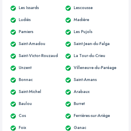
Les Issards
Lescousse
Ludiès
Madière
Pamiers
Les Pujols
Saint-Amadou
Saint-Jean-du-Falga
Saint-Victor-Rouzaud
La Tour-du-Crieu
Unzent
Villeneuve-du-Paréage
Bonnac
Saint-Amans
Saint-Michel
Arabaux
Baulou
Burret
Cos
Ferrières-sur-Ariège
Foix
Ganac