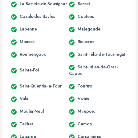
La Bastide-de-Bousignac
Besset
Cazals-des-Baylès
Coutens
Lapenne
Malegoude
Manses
Rieucros
Roumengoux
Saint-Félix-de-Tournegat
Saint-Julien-de-Gras-
Sainte-Foi
Capou
Saint-Quentin-la-Tour
Tourtrol
Vals
Viviès
Moulin-Neuf
Mirepoix
Teilhet
Camon
Lagarde
Carcanières