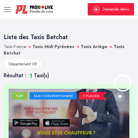
Demande devis
Liste des Taxis Betchat
Taxis France
>
Taxis Midi Pyrénées
>
Taxis Ariége
>
Taxis
Betchat
Département 09
Résultat :
Taxi(s)
1
TOP
TAXI CONVENTIONNÉ
7 PLACES