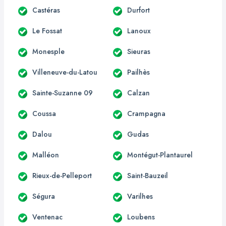
Castéras
Durfort
Le Fossat
Lanoux
Monesple
Sieuras
Villeneuve-du-Latou
Pailhès
Sainte-Suzanne 09
Calzan
Coussa
Crampagna
Dalou
Gudas
Malléon
Montégut-Plantaurel
Rieux-de-Pelleport
Saint-Bauzeil
Ségura
Varilhes
Ventenac
Loubens