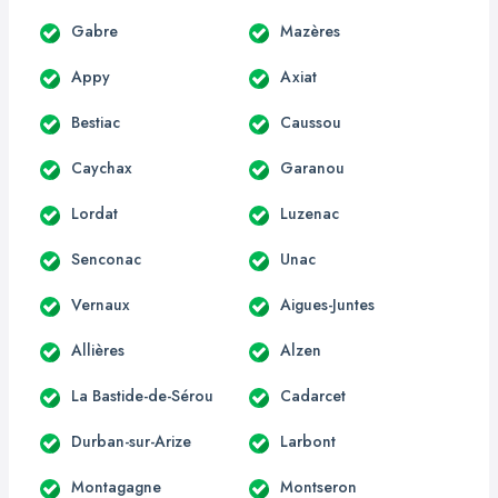
Gabre
Mazères
Appy
Axiat
Bestiac
Caussou
Caychax
Garanou
Lordat
Luzenac
Senconac
Unac
Vernaux
Aigues-Juntes
Allières
Alzen
La Bastide-de-Sérou
Cadarcet
Durban-sur-Arize
Larbont
Montagagne
Montseron