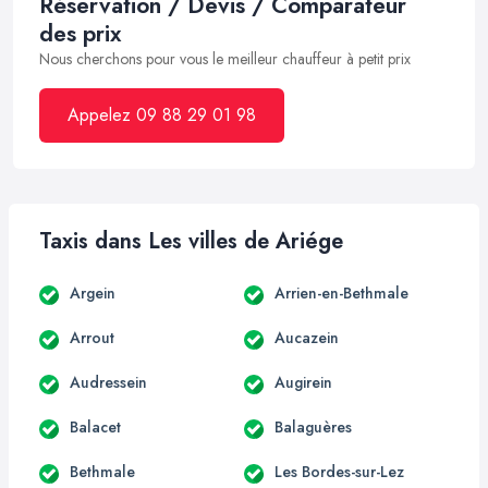
Réservation / Devis / Comparateur
des prix
Nous cherchons pour vous le meilleur chauffeur à petit prix
Appelez 09 88 29 01 98
Taxis dans Les villes de Ariége
Argein
Arrien-en-Bethmale
Arrout
Aucazein
Audressein
Augirein
Balacet
Balaguères
Bethmale
Les Bordes-sur-Lez