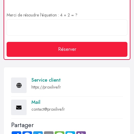
Merci de résoudre l'équation : 4 + 2 = ?
Réserver
Service client
https://proxilive.fr
Mail
contact@proxilive.fr
Partager
Share
Facebook
Twitter
Email
Message
Skype
Viber