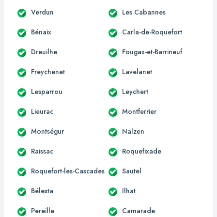
Verdun
Les Cabannes
Bénaix
Carla-de-Roquefort
Dreuilhe
Fougax-et-Barrineuf
Freychenet
Lavelanet
Lesparrou
Leychert
Lieurac
Montferrier
Montségur
Nalzen
Raissac
Roquefixade
Roquefort-les-Cascades
Sautel
Bélesta
Ilhat
Pereille
Camarade