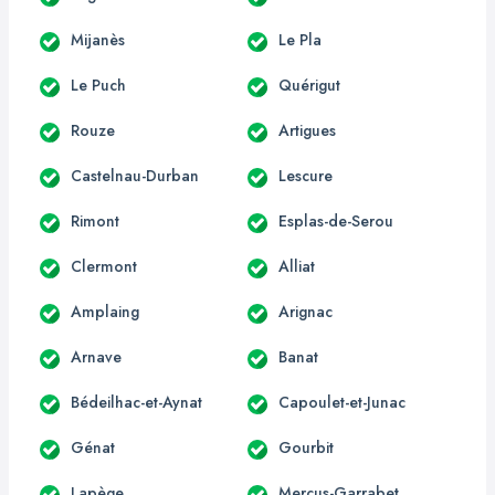
Mijanès
Le Pla
Le Puch
Quérigut
Rouze
Artigues
Castelnau-Durban
Lescure
Rimont
Esplas-de-Serou
Clermont
Alliat
Amplaing
Arignac
Arnave
Banat
Bédeilhac-et-Aynat
Capoulet-et-Junac
Génat
Gourbit
Lapège
Mercus-Garrabet