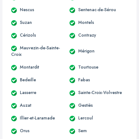
Nescus
Sentenac-de-Sérou
Suzan
Montels
Cérizols
Contrazy
Mauvezin-de-Sainte-
Mérigon
Croix
Montardit
Tourtouse
Bedeille
Fabas
Lasserre
Sainte-Croix-Volvestre
Auzat
Gestiès
Illier-et-Laramade
Lercoul
Orus
Sem