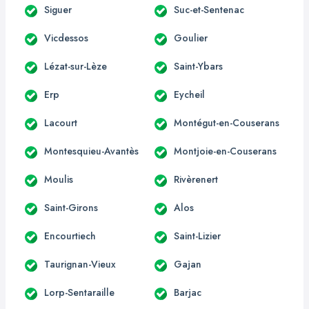
Siguer
Suc-et-Sentenac
Vicdessos
Goulier
Lézat-sur-Lèze
Saint-Ybars
Erp
Eycheil
Lacourt
Montégut-en-Couserans
Montesquieu-Avantès
Montjoie-en-Couserans
Moulis
Rivèrenert
Saint-Girons
Alos
Encourtiech
Saint-Lizier
Taurignan-Vieux
Gajan
Lorp-Sentaraille
Barjac