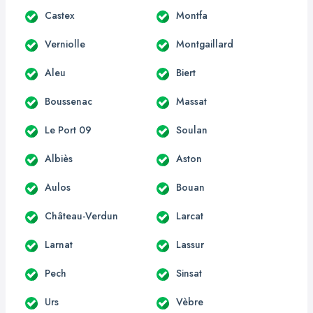
Castex
Montfa
Verniolle
Montgaillard
Aleu
Biert
Boussenac
Massat
Le Port 09
Soulan
Albiès
Aston
Aulos
Bouan
Château-Verdun
Larcat
Larnat
Lassur
Pech
Sinsat
Urs
Vèbre