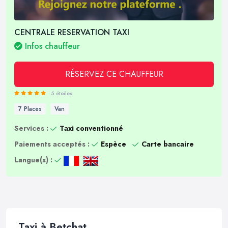
CENTRALE RESERVATION TAXI
Infos chauffeur
RÉSERVEZ CE CHAUFFEUR
5 étoiles
7 Places
Van
Services :
Taxi conventionné
Paiements acceptés :
Espèce
Carte bancaire
Langue(s) :
Taxi à Betchat