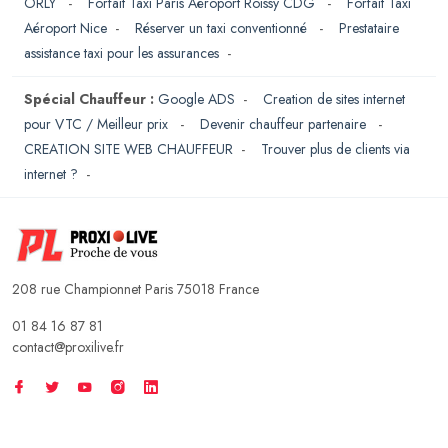
ORLY
-
Forfait Taxi Paris Aéroport Roissy CDG
-
Forfait Taxi
Aéroport Nice
-
Réserver un taxi conventionné
-
Prestataire
assistance taxi pour les assurances
-
Spécial Chauffeur :
Google ADS
-
Creation de sites internet
pour VTC / Meilleur prix
-
Devenir chauffeur partenaire
-
CREATION SITE WEB CHAUFFEUR
-
Trouver plus de clients via
internet ?
-
208 rue Championnet Paris 75018 France
01 84 16 87 81
contact@proxilive.fr