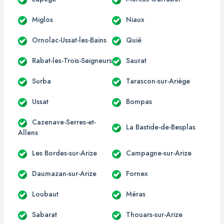
Miglos
Niaux
Ornolac-Ussat-les-Bains
Quié
Rabat-les-Trois-Seigneurs
Saurat
Surba
Tarascon-sur-Ariège
Ussat
Bompas
Cazenave-Serres-et-
La Bastide-de-Besplas
Allens
Les Bordes-sur-Arize
Campagne-sur-Arize
Daumazan-sur-Arize
Fornex
Loubaut
Méras
Sabarat
Thouars-sur-Arize