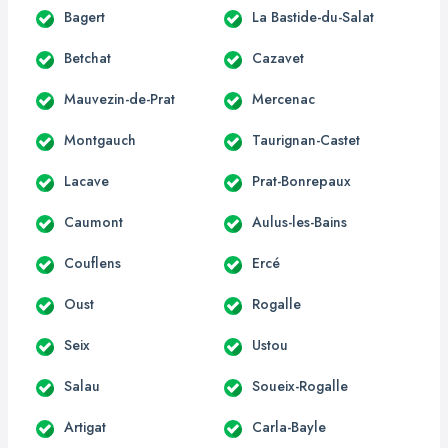
Bagert
La Bastide-du-Salat
Betchat
Cazavet
Mauvezin-de-Prat
Mercenac
Montgauch
Taurignan-Castet
Lacave
Prat-Bonrepaux
Caumont
Aulus-les-Bains
Couflens
Ercé
Oust
Rogalle
Seix
Ustou
Salau
Soueix-Rogalle
Artigat
Carla-Bayle