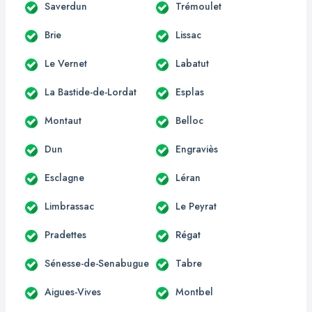
Saverdun
Trémoulet
Brie
Lissac
Le Vernet
Labatut
La Bastide-de-Lordat
Esplas
Montaut
Belloc
Dun
Engraviès
Esclagne
Léran
Limbrassac
Le Peyrat
Pradettes
Régat
Sénesse-de-Senabugue
Tabre
Aigues-Vives
Montbel