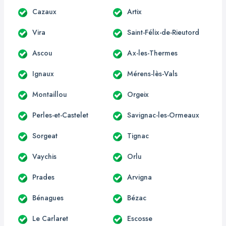
Cazaux
Artix
Vira
Saint-Félix-de-Rieutord
Ascou
Ax-les-Thermes
Ignaux
Mérens-lès-Vals
Montaillou
Orgeix
Perles-et-Castelet
Savignac-les-Ormeaux
Sorgeat
Tignac
Vaychis
Orlu
Prades
Arvigna
Bénagues
Bézac
Le Carlaret
Escosse