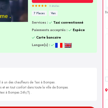
5 étoiles
B
7 Places
Van
Services :
Taxi conventionné
Paiements acceptés :
Espèce
Carte bancaire
Langue(s) :
l à un des chauffeurs de Taxi à Bompas .
s et en tout confort dans toute la ville de Bompas.
 taxi à Bompas 24h/7j .