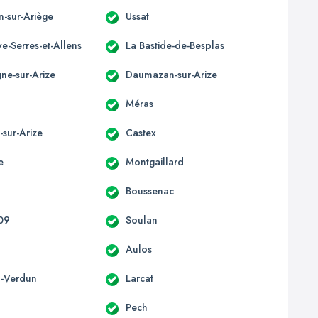
n-sur-Ariège
Ussat
e-Serres-et-Allens
La Bastide-de-Besplas
e-sur-Arize
Daumazan-sur-Arize
t
Méras
-sur-Arize
Castex
e
Montgaillard
Boussenac
 09
Soulan
Aulos
-Verdun
Larcat
Pech