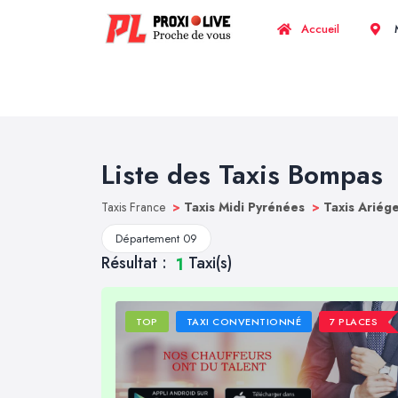
Accueil
M
Liste des Taxis Bompas
Taxis France
>
Taxis Midi Pyrénées
>
Taxis Ariég
Département 09
Résultat :
Taxi(s)
1
TOP
TAXI CONVENTIONNÉ
7 PLACES