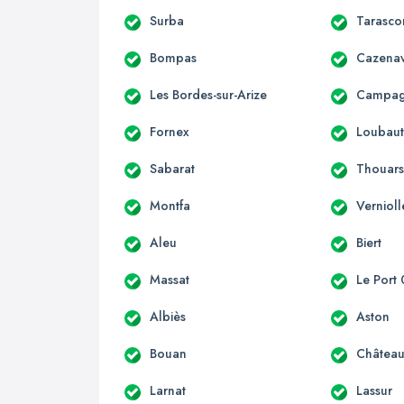
Surba
Tarasco
Bompas
Cazenav
Les Bordes-sur-Arize
Campagn
Fornex
Loubau
Sabarat
Thouars
Montfa
Vernioll
Aleu
Biert
Massat
Le Port
Albiès
Aston
Bouan
Château
Larnat
Lassur