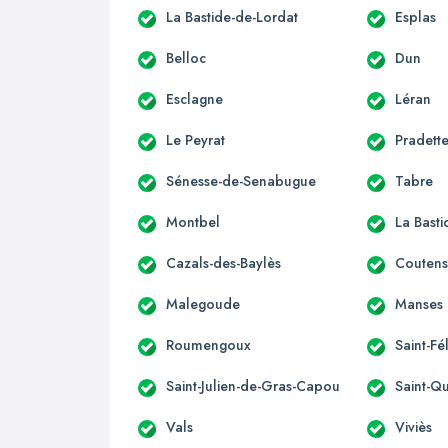
La Bastide-de-Lordat
Esplas
Belloc
Dun
Esclagne
Léran
Le Peyrat
Pradett
Sénesse-de-Senabugue
Tabre
Montbel
La Bast
Cazals-des-Baylès
Couten
Malegoude
Manses
Roumengoux
Saint-Fé
Saint-Julien-de-Gras-Capou
Saint-Qu
Vals
Viviès