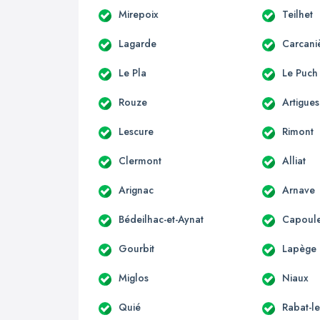
Mirepoix
Teilhet
Lagarde
Carcani
Le Pla
Le Puch
Rouze
Artigues
Lescure
Rimont
Clermont
Alliat
Arignac
Arnave
Bédeilhac-et-Aynat
Capoule
Gourbit
Lapège
Miglos
Niaux
Quié
Rabat-le