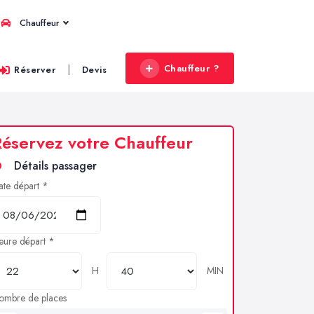
Chauffeur
Chauffeur ?
|
Réserver
Devis
éservez votre Chauffeur
Détails passager
ate départ *
eure départ *
H
MIN
ombre de places