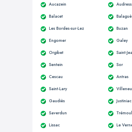
Aucazein
Audress
Balacet
Balaguè
Les Bordes-sur-Lez
Buzan
Engomer
Galey
Orgibet
Saint-Je
Sentein
Sor
Cescau
Antras
Saint-Lary
Villene
Gaudiès
Justiniac
Saverdun
Trémoul
Lissac
Le Vern