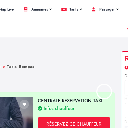
ap Live
Annuaires
Tarifs
Passager
R
e
>
Taxis Bompas
D
H
CENTRALE RESERVATION TAXI
Infos chauffeur
N
RÉSERVEZ CE CHAUFFEUR