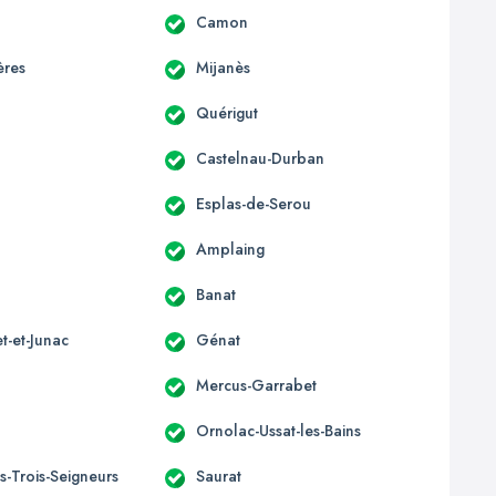
Camon
ères
Mijanès
Quérigut
Castelnau-Durban
Esplas-de-Serou
Amplaing
Banat
t-et-Junac
Génat
Mercus-Garrabet
Ornolac-Ussat-les-Bains
s-Trois-Seigneurs
Saurat