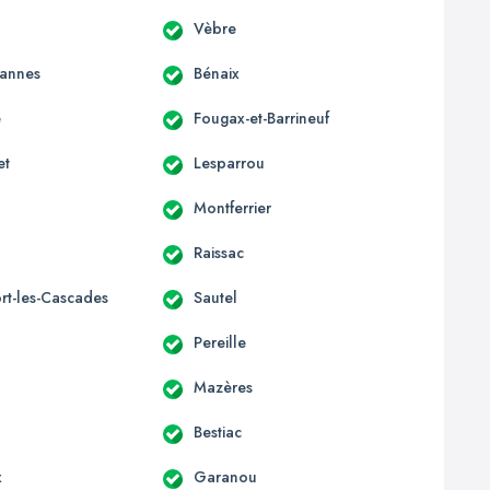
Vèbre
annes
Bénaix
e
Fougax-et-Barrineuf
et
Lesparrou
Montferrier
Raissac
rt-les-Cascades
Sautel
Pereille
Mazères
Bestiac
x
Garanou