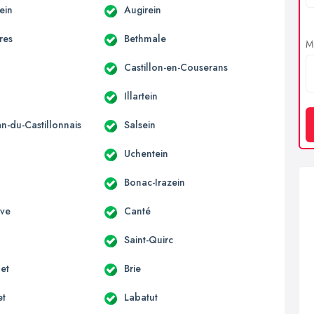
ein
Augirein
res
Bethmale
Me
Castillon-en-Couserans
Illartein
an-du-Castillonnais
Salsein
Uchentein
Bonac-Irazein
uve
Canté
Saint-Quirc
et
Brie
et
Labatut