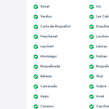
Sinsat
Urs
Verdun
Les Cab
Carla-de-Roquefort
Dreuilh
Freychenet
Lavelan
Leychert
Lieurac
Montségur
Nalzen
Roquefixade
Roquefo
Bélesta
Ilhat
Camarade
Gabre
Appy
Axiat
Caussou
Caycha