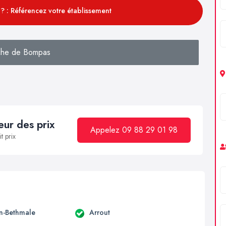
? : Référencez votre établissement
che de Bompas
ur des prix
Appelez 09 88 29 01 98
t prix
en-Bethmale
Arrout