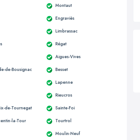
Montaut
Engraviès
Limbrassac
es
Régat
Aigues-Vives
ide-de-Bousignac
Besset
s
Lapenne
Rieucros
lix-de-Tournegat
Sainte-Foi
entin-la-Tour
Tourtrol
Moulin-Neuf