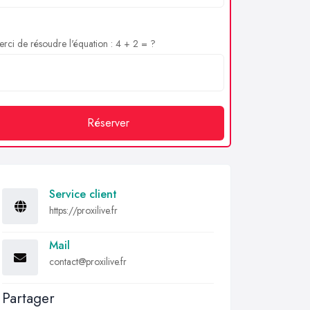
rci de résoudre l'équation : 4 + 2 = ?
Réserver
Service client
https://proxilive.fr
Mail
contact@proxilive.fr
Partager