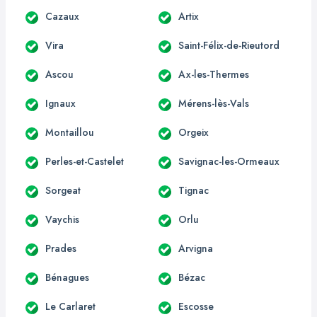
Cazaux
Artix
Vira
Saint-Félix-de-Rieutord
Ascou
Ax-les-Thermes
Ignaux
Mérens-lès-Vals
Montaillou
Orgeix
Perles-et-Castelet
Savignac-les-Ormeaux
Sorgeat
Tignac
Vaychis
Orlu
Prades
Arvigna
Bénagues
Bézac
Le Carlaret
Escosse