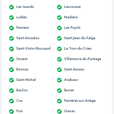
Les Issards
Lescousse
Ludiès
Madière
Pamiers
Les Pujols
Saint-Amadou
Saint-Jean-du-Falga
Saint-Victor-Rouzaud
La Tour-du-Crieu
Unzent
Villeneuve-du-Paréage
Bonnac
Saint-Amans
Saint-Michel
Arabaux
Baulou
Burret
Cos
Ferrières-sur-Ariège
Foix
Ganac