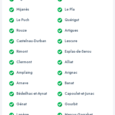
Mijanès
Le Pla
Le Puch
Quérigut
Rouze
Artigues
Castelnau-Durban
Lescure
Rimont
Esplas-de-Serou
Clermont
Alliat
Amplaing
Arignac
Arnave
Banat
Bédeilhac-et-Aynat
Capoulet-et-Junac
Génat
Gourbit
Lapège
Mercus-Garrabet