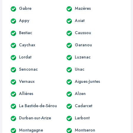
Gabre
Mazères
Appy
Axiat
Bestiac
Caussou
Caychax
Garanou
Lordat
Luzenac
Senconac
Unac
Vernaux
Aigues-Juntes
Allières
Alzen
La Bastide-de-Sérou
Cadarcet
Durban-sur-Arize
Larbont
Montagagne
Montseron