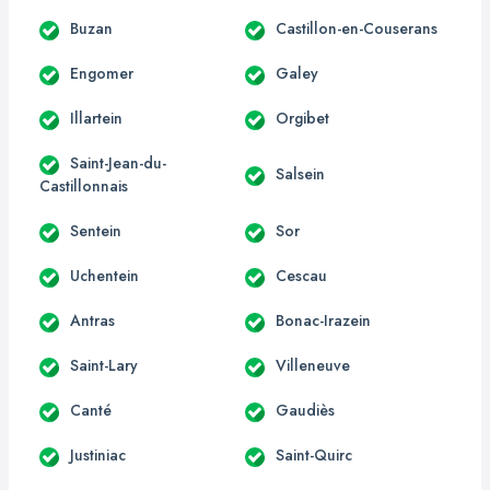
Buzan
Castillon-en-Couserans
Engomer
Galey
Illartein
Orgibet
Saint-Jean-du-
Salsein
Castillonnais
Sentein
Sor
Uchentein
Cescau
Antras
Bonac-Irazein
Saint-Lary
Villeneuve
Canté
Gaudiès
Justiniac
Saint-Quirc