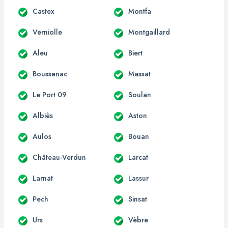
Castex
Montfa
Verniolle
Montgaillard
Aleu
Biert
Boussenac
Massat
Le Port 09
Soulan
Albiès
Aston
Aulos
Bouan
Château-Verdun
Larcat
Larnat
Lassur
Pech
Sinsat
Urs
Vèbre