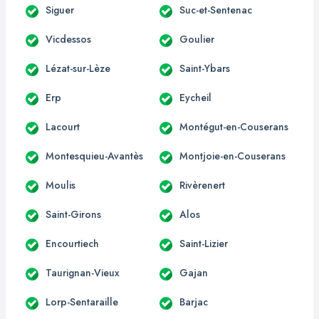
Siguer
Suc-et-Sentenac
Vicdessos
Goulier
Lézat-sur-Lèze
Saint-Ybars
Erp
Eycheil
Lacourt
Montégut-en-Couserans
Montesquieu-Avantès
Montjoie-en-Couserans
Moulis
Rivèrenert
Saint-Girons
Alos
Encourtiech
Saint-Lizier
Taurignan-Vieux
Gajan
Lorp-Sentaraille
Barjac