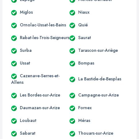
Miglos
Niaux
Ornolac-Ussat-les-Bains
Quié
Rabat-les-Trois-Seigneurs
Saurat
Surba
Tarascon-sur-Ariège
Ussat
Bompas
Cazenave-Serres-et-
La Bastide-de-Besplas
Allens
Les Bordes-sur-Arize
Campagne-sur-Arize
Daumazan-sur-Arize
Fornex
Loubaut
Méras
Sabarat
Thouars-sur-Arize