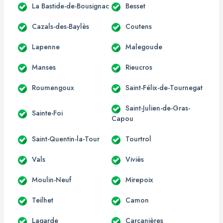
La Bastide-de-Bousignac
Besset
Cazals-des-Baylès
Coutens
Lapenne
Malegoude
Manses
Rieucros
Roumengoux
Saint-Félix-de-Tournegat
Saint-Julien-de-Gras-
Sainte-Foi
Capou
Saint-Quentin-la-Tour
Tourtrol
Vals
Viviès
Moulin-Neuf
Mirepoix
Teilhet
Camon
Lagarde
Carcanières