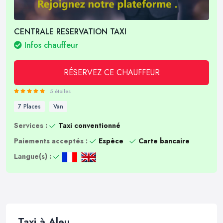
CENTRALE RESERVATION TAXI
Infos chauffeur
RÉSERVEZ CE CHAUFFEUR
5 étoiles
7 Places
Van
Services :
Taxi conventionné
Paiements acceptés :
Espèce
Carte bancaire
Langue(s) :
Taxi à Aleu