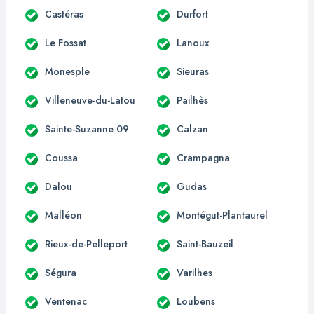
Castéras
Durfort
Le Fossat
Lanoux
Monesple
Sieuras
Villeneuve-du-Latou
Pailhès
Sainte-Suzanne 09
Calzan
Coussa
Crampagna
Dalou
Gudas
Malléon
Montégut-Plantaurel
Rieux-de-Pelleport
Saint-Bauzeil
Ségura
Varilhes
Ventenac
Loubens