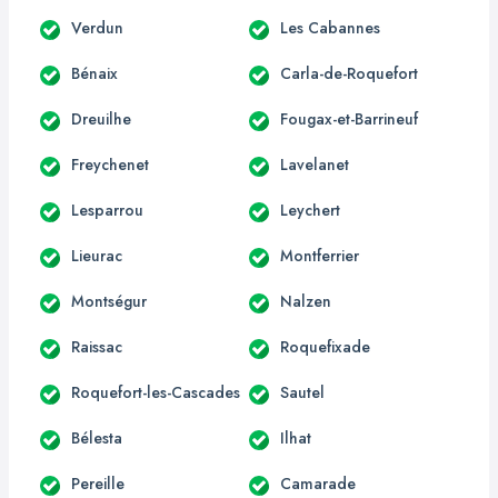
Verdun
Les Cabannes
Bénaix
Carla-de-Roquefort
Dreuilhe
Fougax-et-Barrineuf
Freychenet
Lavelanet
Lesparrou
Leychert
Lieurac
Montferrier
Montségur
Nalzen
Raissac
Roquefixade
Roquefort-les-Cascades
Sautel
Bélesta
Ilhat
Pereille
Camarade