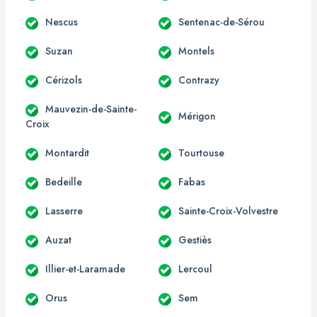
Nescus
Sentenac-de-Sérou
Suzan
Montels
Cérizols
Contrazy
Mauvezin-de-Sainte-
Mérigon
Croix
Montardit
Tourtouse
Bedeille
Fabas
Lasserre
Sainte-Croix-Volvestre
Auzat
Gestiès
Illier-et-Laramade
Lercoul
Orus
Sem