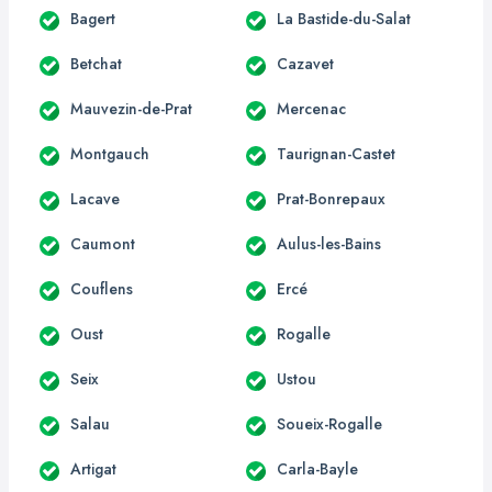
Bagert
La Bastide-du-Salat
Betchat
Cazavet
Mauvezin-de-Prat
Mercenac
Montgauch
Taurignan-Castet
Lacave
Prat-Bonrepaux
Caumont
Aulus-les-Bains
Couflens
Ercé
Oust
Rogalle
Seix
Ustou
Salau
Soueix-Rogalle
Artigat
Carla-Bayle