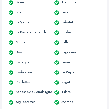
Saverdun
Trémoulet
Brie
Lissac
Le Vernet
Labatut
La Bastide-de-Lordat
Esplas
Montaut
Belloc
Dun
Engraviès
Esclagne
Léran
Limbrassac
Le Peyrat
Pradettes
Régat
Sénesse-de-Senabugue
Tabre
Aigues-Vives
Montbel