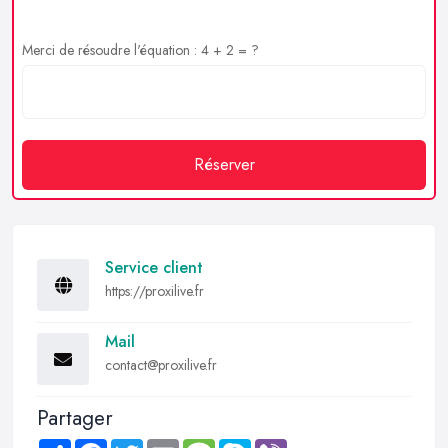
Merci de résoudre l'équation : 4 + 2 = ?
Réserver
Service client
https://proxilive.fr
Mail
contact@proxilive.fr
Partager
Share
Facebook
Twitter
Email
Message
Skype
Viber