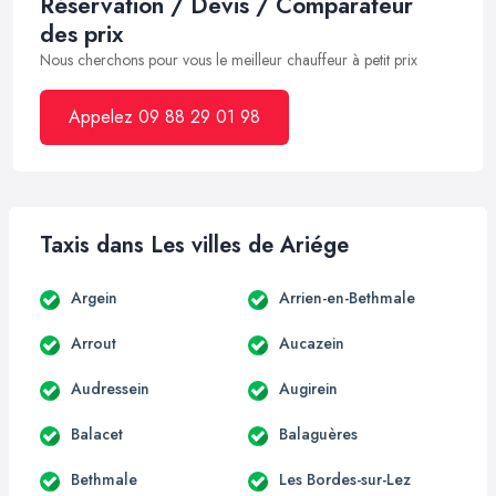
Réservation / Devis / Comparateur
des prix
Nous cherchons pour vous le meilleur chauffeur à petit prix
Appelez 09 88 29 01 98
Taxis dans Les villes de Ariége
Argein
Arrien-en-Bethmale
Arrout
Aucazein
Audressein
Augirein
Balacet
Balaguères
Bethmale
Les Bordes-sur-Lez