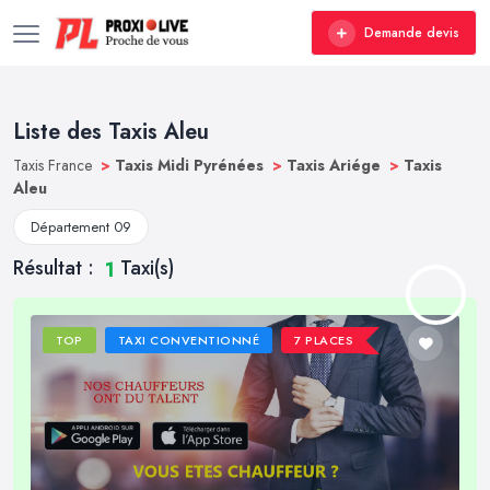
Demande devis
Liste des Taxis Aleu
Taxis France
>
Taxis Midi Pyrénées
>
Taxis Ariége
>
Taxis
Aleu
Département 09
Résultat :
Taxi(s)
1
TOP
TAXI CONVENTIONNÉ
7 PLACES