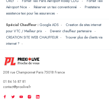
ORLY
-
Forfait Taxi Paris Aéroport Roissy CDG
-
Forfait Taxi
Aéroport Nice
-
Réserver un taxi conventionné
-
Prestataire
assistance taxi pour les assurances
-
Spécial Chauffeur :
Google ADS
-
Creation de sites internet
pour VTC / Meilleur prix
-
Devenir chauffeur partenaire
-
CREATION SITE WEB CHAUFFEUR
-
Trouver plus de clients via
internet ?
-
208 rue Championnet Paris 75018 France
01 84 16 87 81
contact@proxilive.fr