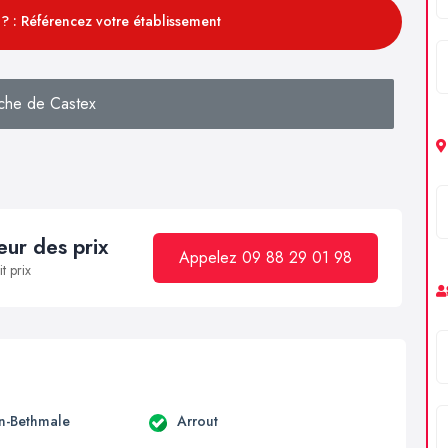
? : Référencez votre établissement
che de Castex
ur des prix
Appelez 09 88 29 01 98
t prix
en-Bethmale
Arrout