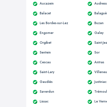
Aucazein
Audress
Balacet
Balaguè
Les Bordes-sur-Lez
Buzan
Engomer
Galey
Orgibet
Saint-Je
Sentein
Sor
Cescau
Antras
Saint-Lary
Villene
Gaudiès
Justiniac
Saverdun
Trémoul
Lissac
Le Vern