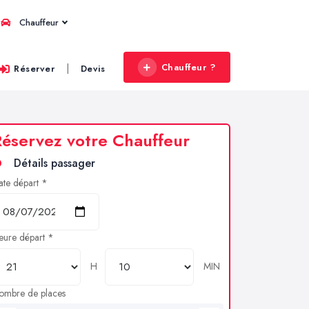
Chauffeur
Chauffeur ?
|
Réserver
Devis
éservez votre Chauffeur
Détails passager
ate départ *
eure départ *
H
MIN
ombre de places