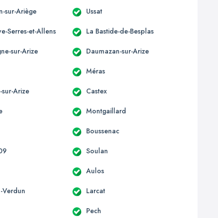
n-sur-Ariège
Ussat
e-Serres-et-Allens
La Bastide-de-Besplas
e-sur-Arize
Daumazan-sur-Arize
t
Méras
-sur-Arize
Castex
e
Montgaillard
Boussenac
 09
Soulan
Aulos
-Verdun
Larcat
Pech