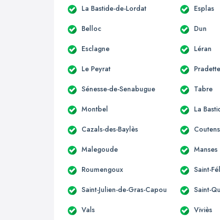
La Bastide-de-Lordat
Esplas
Belloc
Dun
Esclagne
Léran
Le Peyrat
Pradett
Sénesse-de-Senabugue
Tabre
Montbel
La Bast
Cazals-des-Baylès
Couten
Malegoude
Manses
Roumengoux
Saint-Fé
Saint-Julien-de-Gras-Capou
Saint-Qu
Vals
Viviès