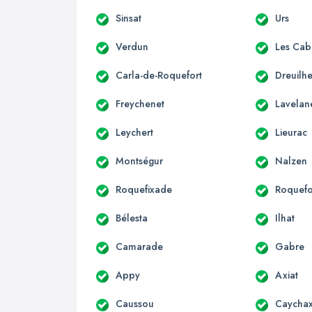
Sinsat
Urs
Verdun
Les Cab
Carla-de-Roquefort
Dreuilh
Freychenet
Lavelan
Leychert
Lieurac
Montségur
Nalzen
Roquefixade
Roquefo
Bélesta
Ilhat
Camarade
Gabre
Appy
Axiat
Caussou
Caycha