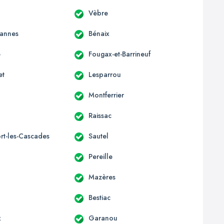
Vèbre
annes
Bénaix
e
Fougax-et-Barrineuf
et
Lesparrou
Montferrier
Raissac
rt-les-Cascades
Sautel
Pereille
Mazères
Bestiac
x
Garanou