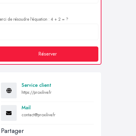
rci de résoudre l'équation : 4 + 2 = ?
Réserver
Service client
https://proxilive.fr
Mail
contact@proxilive.fr
Partager