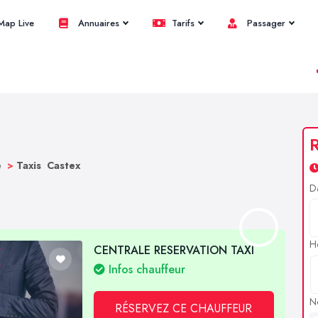
ap Live
Annuaires
Tarifs
Passager
R
e
>
Taxis Castex
D
H
CENTRALE RESERVATION TAXI
Infos chauffeur
N
RÉSERVEZ CE CHAUFFEUR