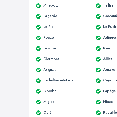
Mirepoix
Teilhet
Lagarde
Carcani
Le Pla
Le Puch
Rouze
Artigues
Lescure
Rimont
Clermont
Alliat
Arignac
Arnave
Bédeilhac-et-Aynat
Capoule
Gourbit
Lapège
Miglos
Niaux
Quié
Rabat-le