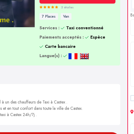
5 étoiles
B
7 Places
Van
Services :
Taxi conventionné
Paiements acceptés :
Espèce
Carte bancaire
Langue(s) :
l à un des chauffeurs de Taxi à Castex .
 et en tout confort dans toute la ville de Castex.
taxi à Castex 24h/7j .