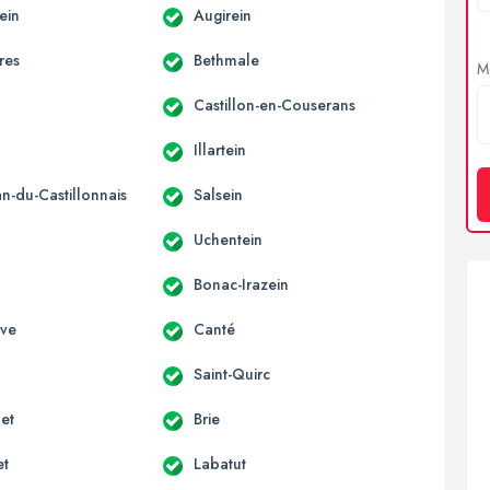
ein
Augirein
res
Bethmale
Me
Castillon-en-Couserans
Illartein
an-du-Castillonnais
Salsein
Uchentein
Bonac-Irazein
uve
Canté
Saint-Quirc
et
Brie
et
Labatut