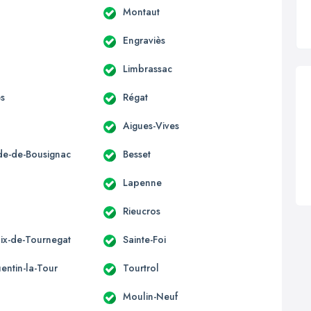
Montaut
Engraviès
Limbrassac
es
Régat
Aigues-Vives
ide-de-Bousignac
Besset
s
Lapenne
Rieucros
lix-de-Tournegat
Sainte-Foi
entin-la-Tour
Tourtrol
Moulin-Neuf