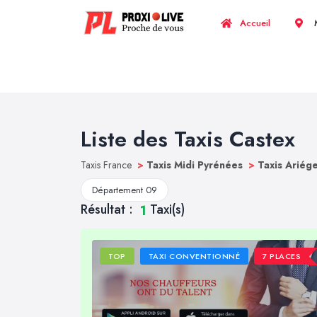
Accueil
M
Liste des Taxis Castex
Taxis France
>
Taxis Midi Pyrénées
>
Taxis Ariég
Département 09
Résultat :
Taxi(s)
1
TOP
TAXI CONVENTIONNÉ
7 PLACES