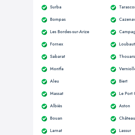
Surba
Tarasco
Bompas
Cazenav
Les Bordes-sur-Arize
Campagn
Fornex
Loubau
Sabarat
Thouars
Montfa
Vernioll
Aleu
Biert
Massat
Le Port
Albiès
Aston
Bouan
Château
Larnat
Lassur