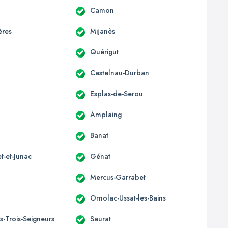
Camon
ères
Mijanès
Quérigut
Castelnau-Durban
Esplas-de-Serou
Amplaing
Banat
t-et-Junac
Génat
Mercus-Garrabet
Ornolac-Ussat-les-Bains
s-Trois-Seigneurs
Saurat