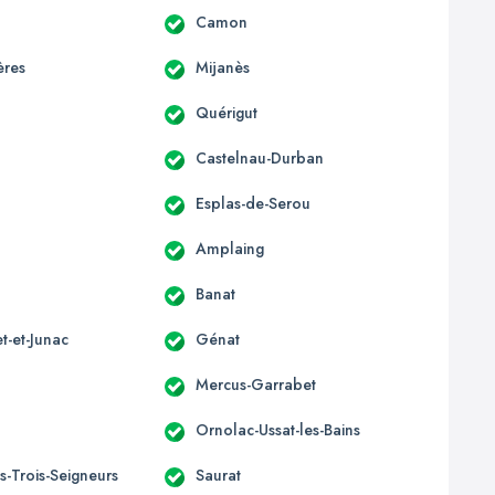
Camon
ères
Mijanès
Quérigut
Castelnau-Durban
Esplas-de-Serou
Amplaing
Banat
t-et-Junac
Génat
Mercus-Garrabet
Ornolac-Ussat-les-Bains
s-Trois-Seigneurs
Saurat