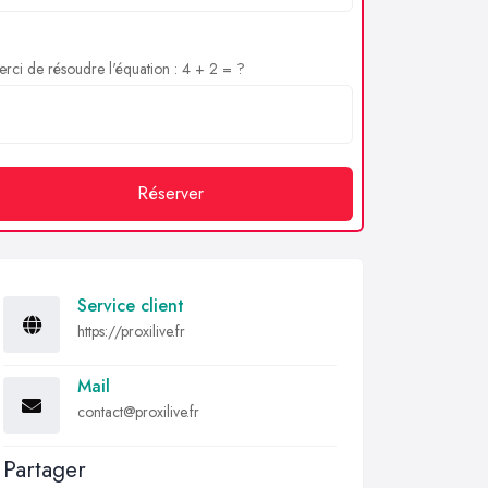
rci de résoudre l'équation : 4 + 2 = ?
Réserver
Service client
https://proxilive.fr
Mail
contact@proxilive.fr
Partager