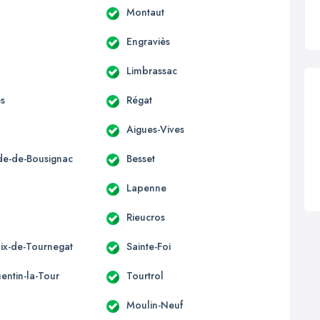
Montaut
Engraviès
Limbrassac
es
Régat
Aigues-Vives
ide-de-Bousignac
Besset
s
Lapenne
Rieucros
lix-de-Tournegat
Sainte-Foi
entin-la-Tour
Tourtrol
Moulin-Neuf