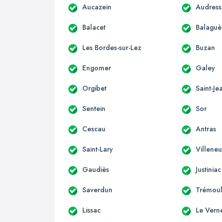
Aucazein
Audress
Balacet
Balaguè
Les Bordes-sur-Lez
Buzan
Engomer
Galey
Orgibet
Saint-Je
Sentein
Sor
Cescau
Antras
Saint-Lary
Villene
Gaudiès
Justiniac
Saverdun
Trémoul
Lissac
Le Vern