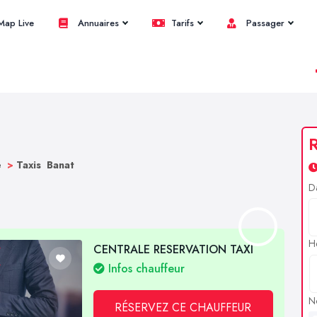
ap Live
Annuaires
Tarifs
Passager
R
e
>
Taxis Banat
D
H
CENTRALE RESERVATION TAXI
Infos chauffeur
N
RÉSERVEZ CE CHAUFFEUR