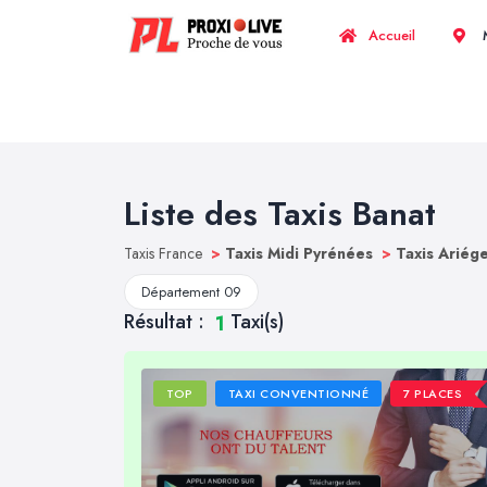
Accueil
M
Liste des Taxis Banat
Taxis France
>
Taxis Midi Pyrénées
>
Taxis Ariég
Département 09
Résultat :
Taxi(s)
1
TOP
TAXI CONVENTIONNÉ
7 PLACES