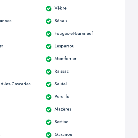
Vèbre
annes
Bénaix
e
Fougax-et-Barrineuf
et
Lesparrou
Montferrier
Raissac
rt-les-Cascades
Sautel
Pereille
Mazères
Bestiac
x
Garanou