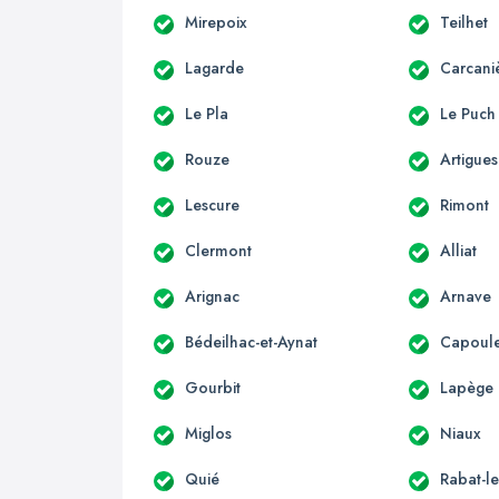
Mirepoix
Teilhet
Lagarde
Carcani
Le Pla
Le Puch
Rouze
Artigues
Lescure
Rimont
Clermont
Alliat
Arignac
Arnave
Bédeilhac-et-Aynat
Capoule
Gourbit
Lapège
Miglos
Niaux
Quié
Rabat-le