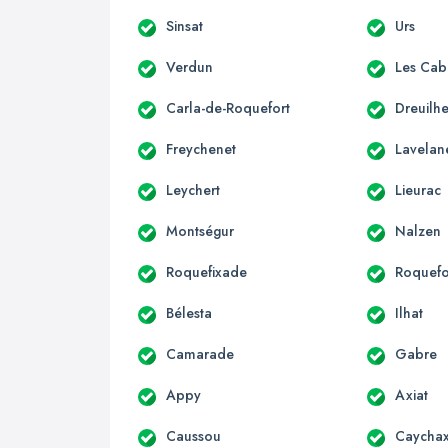
Sinsat
Urs
Verdun
Les Cab
Carla-de-Roquefort
Dreuilh
Freychenet
Lavelan
Leychert
Lieurac
Montségur
Nalzen
Roquefixade
Roquefo
Bélesta
Ilhat
Camarade
Gabre
Appy
Axiat
Caussou
Caycha