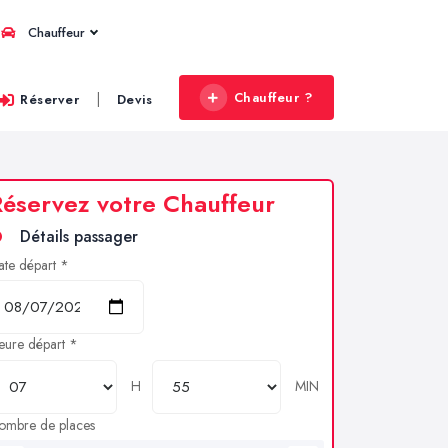
Chauffeur
Chauffeur ?
|
Réserver
Devis
éservez votre Chauffeur
Détails passager
ate départ *
eure départ *
H
MIN
ombre de places