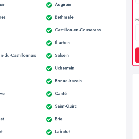
ein
Augirein
res
Bethmale
Me
Castillon-en-Couserans
Illartein
an-du-Castillonnais
Salsein
Uchentein
Bonac-Irazein
uve
Canté
Saint-Quirc
et
Brie
et
Labatut