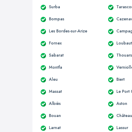
Surba
Tarasco
Bompas
Cazenav
Les Bordes-sur-Arize
Campagn
Fornex
Loubau
Sabarat
Thouars
Montfa
Vernioll
Aleu
Biert
Massat
Le Port
Albiès
Aston
Bouan
Château
Larnat
Lassur