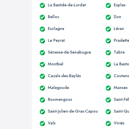
La Bastide-de-Lordat
Esplas
Belloc
Dun
Esclagne
Léran
Le Peyrat
Pradett
Sénesse-de-Senabugue
Tabre
Montbel
La Bast
Cazals-des-Baylès
Couten
Malegoude
Manses
Roumengoux
Saint-Fé
Saint-Julien-de-Gras-Capou
Saint-Qu
Vals
Viviès