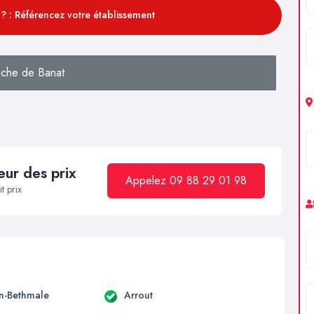
? : Référencez votre établissement
che de Banat
ur des prix
Appelez 09 88 29 01 98
t prix
en-Bethmale
Arrout