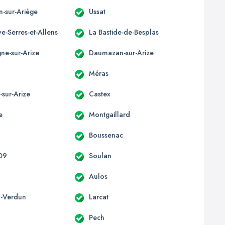
n-sur-Ariège
Ussat
e-Serres-et-Allens
La Bastide-de-Besplas
e-sur-Arize
Daumazan-sur-Arize
t
Méras
-sur-Arize
Castex
e
Montgaillard
Boussenac
 09
Soulan
Aulos
-Verdun
Larcat
Pech