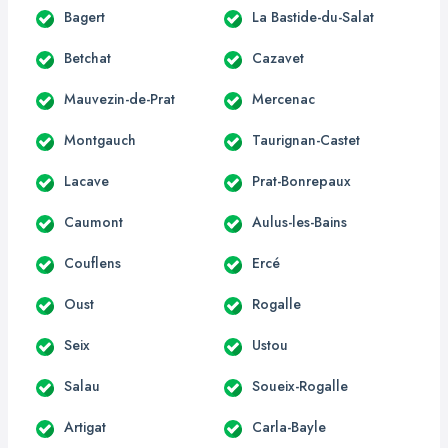
Bagert
La Bastide-du-Salat
Betchat
Cazavet
Mauvezin-de-Prat
Mercenac
Montgauch
Taurignan-Castet
Lacave
Prat-Bonrepaux
Caumont
Aulus-les-Bains
Couflens
Ercé
Oust
Rogalle
Seix
Ustou
Salau
Soueix-Rogalle
Artigat
Carla-Bayle