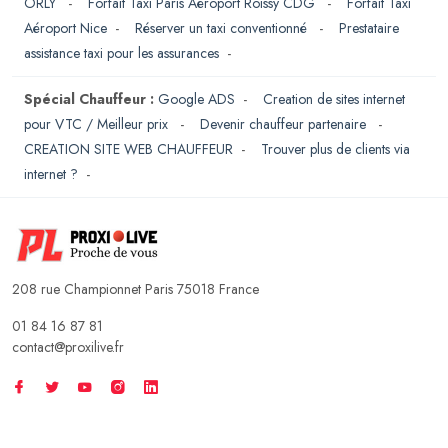
ORLY
-
Forfait Taxi Paris Aéroport Roissy CDG
-
Forfait Taxi
Aéroport Nice
-
Réserver un taxi conventionné
-
Prestataire
assistance taxi pour les assurances
-
Spécial Chauffeur :
Google ADS
-
Creation de sites internet
pour VTC / Meilleur prix
-
Devenir chauffeur partenaire
-
CREATION SITE WEB CHAUFFEUR
-
Trouver plus de clients via
internet ?
-
208 rue Championnet Paris 75018 France
01 84 16 87 81
contact@proxilive.fr