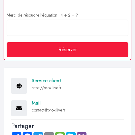
Merci de résoudre l'équation : 4 + 2 = ?
Réserver
Service client
https://proxilive.fr
Mail
contact@proxilive.fr
Partager
Share
Facebook
Twitter
Email
Message
Skype
Viber