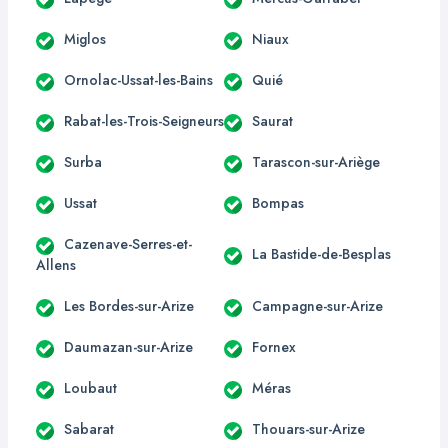
Miglos
Niaux
Ornolac-Ussat-les-Bains
Quié
Rabat-les-Trois-Seigneurs
Saurat
Surba
Tarascon-sur-Ariège
Ussat
Bompas
Cazenave-Serres-et-
La Bastide-de-Besplas
Allens
Les Bordes-sur-Arize
Campagne-sur-Arize
Daumazan-sur-Arize
Fornex
Loubaut
Méras
Sabarat
Thouars-sur-Arize