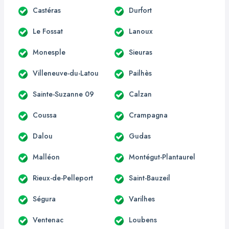
Castéras
Durfort
Le Fossat
Lanoux
Monesple
Sieuras
Villeneuve-du-Latou
Pailhès
Sainte-Suzanne 09
Calzan
Coussa
Crampagna
Dalou
Gudas
Malléon
Montégut-Plantaurel
Rieux-de-Pelleport
Saint-Bauzeil
Ségura
Varilhes
Ventenac
Loubens