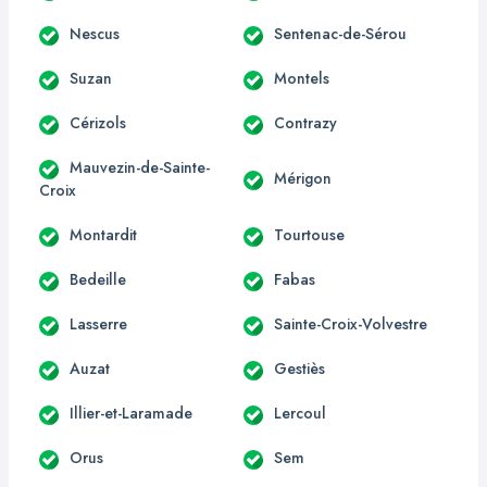
Nescus
Sentenac-de-Sérou
Suzan
Montels
Cérizols
Contrazy
Mauvezin-de-Sainte-
Mérigon
Croix
Montardit
Tourtouse
Bedeille
Fabas
Lasserre
Sainte-Croix-Volvestre
Auzat
Gestiès
Illier-et-Laramade
Lercoul
Orus
Sem