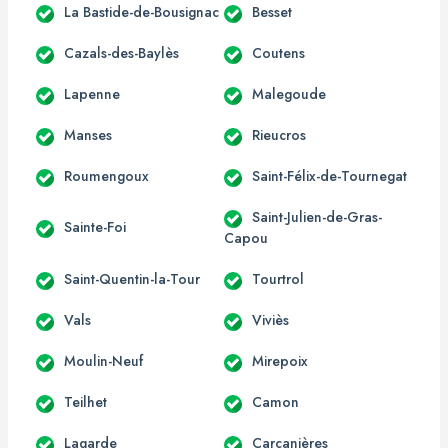
La Bastide-de-Bousignac
Besset
Cazals-des-Baylès
Coutens
Lapenne
Malegoude
Manses
Rieucros
Roumengoux
Saint-Félix-de-Tournegat
Saint-Julien-de-Gras-
Sainte-Foi
Capou
Saint-Quentin-la-Tour
Tourtrol
Vals
Viviès
Moulin-Neuf
Mirepoix
Teilhet
Camon
Lagarde
Carcanières