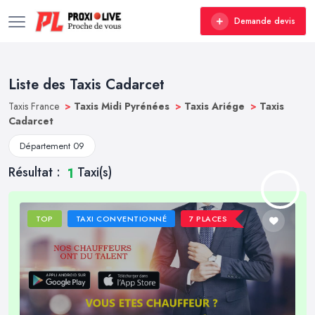
Demande devis
Liste des Taxis Cadarcet
Taxis France
>
Taxis Midi Pyrénées
>
Taxis Ariége
>
Taxis
Cadarcet
Département 09
Résultat :
Taxi(s)
1
TOP
TAXI CONVENTIONNÉ
7 PLACES