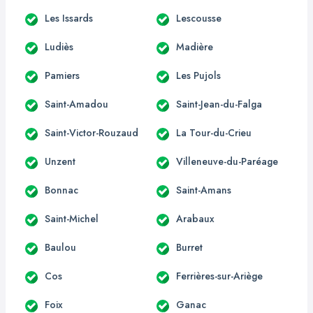
Les Issards
Lescousse
Ludiès
Madière
Pamiers
Les Pujols
Saint-Amadou
Saint-Jean-du-Falga
Saint-Victor-Rouzaud
La Tour-du-Crieu
Unzent
Villeneuve-du-Paréage
Bonnac
Saint-Amans
Saint-Michel
Arabaux
Baulou
Burret
Cos
Ferrières-sur-Ariège
Foix
Ganac