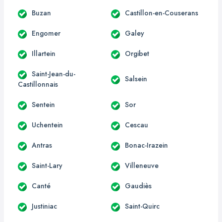
Buzan
Castillon-en-Couserans
Engomer
Galey
Illartein
Orgibet
Saint-Jean-du-
Salsein
Castillonnais
Sentein
Sor
Uchentein
Cescau
Antras
Bonac-Irazein
Saint-Lary
Villeneuve
Canté
Gaudiès
Justiniac
Saint-Quirc