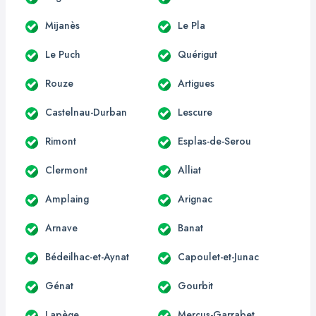
Mijanès
Le Pla
Le Puch
Quérigut
Rouze
Artigues
Castelnau-Durban
Lescure
Rimont
Esplas-de-Serou
Clermont
Alliat
Amplaing
Arignac
Arnave
Banat
Bédeilhac-et-Aynat
Capoulet-et-Junac
Génat
Gourbit
Lapège
Mercus-Garrabet