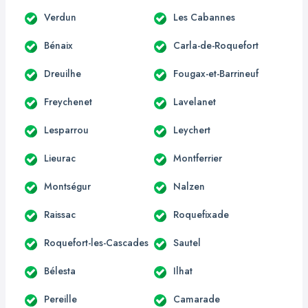
Verdun
Les Cabannes
Bénaix
Carla-de-Roquefort
Dreuilhe
Fougax-et-Barrineuf
Freychenet
Lavelanet
Lesparrou
Leychert
Lieurac
Montferrier
Montségur
Nalzen
Raissac
Roquefixade
Roquefort-les-Cascades
Sautel
Bélesta
Ilhat
Pereille
Camarade