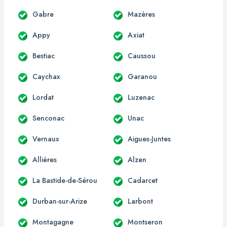
Gabre
Mazères
Appy
Axiat
Bestiac
Caussou
Caychax
Garanou
Lordat
Luzenac
Senconac
Unac
Vernaux
Aigues-Juntes
Allières
Alzen
La Bastide-de-Sérou
Cadarcet
Durban-sur-Arize
Larbont
Montagagne
Montseron