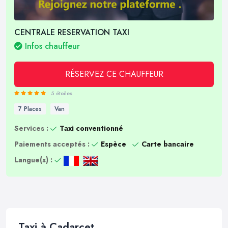
CENTRALE RESERVATION TAXI
Infos chauffeur
RÉSERVEZ CE CHAUFFEUR
5 étoiles
7 Places
Van
Services :
Taxi conventionné
Paiements acceptés :
Espèce
Carte bancaire
Langue(s) :
Taxi à Cadarcet