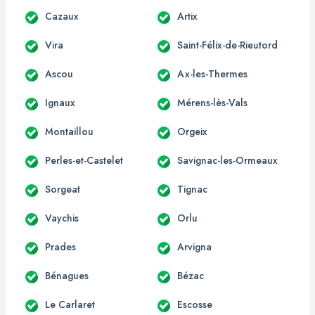
Cazaux
Artix
Vira
Saint-Félix-de-Rieutord
Ascou
Ax-les-Thermes
Ignaux
Mérens-lès-Vals
Montaillou
Orgeix
Perles-et-Castelet
Savignac-les-Ormeaux
Sorgeat
Tignac
Vaychis
Orlu
Prades
Arvigna
Bénagues
Bézac
Le Carlaret
Escosse