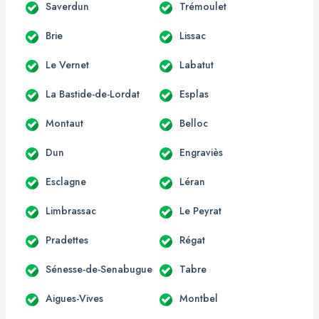
Saverdun
Trémoulet
Brie
Lissac
Le Vernet
Labatut
La Bastide-de-Lordat
Esplas
Montaut
Belloc
Dun
Engraviès
Esclagne
Léran
Limbrassac
Le Peyrat
Pradettes
Régat
Sénesse-de-Senabugue
Tabre
Aigues-Vives
Montbel