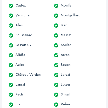
Castex
Montfa
Verniolle
Montgaillard
Aleu
Biert
Boussenac
Massat
Le Port 09
Soulan
Albiès
Aston
Aulos
Bouan
Château-Verdun
Larcat
Larnat
Lassur
Pech
Sinsat
Urs
Vèbre