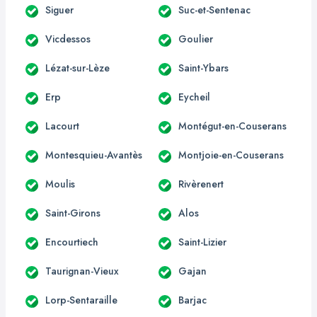
Siguer
Suc-et-Sentenac
Vicdessos
Goulier
Lézat-sur-Lèze
Saint-Ybars
Erp
Eycheil
Lacourt
Montégut-en-Couserans
Montesquieu-Avantès
Montjoie-en-Couserans
Moulis
Rivèrenert
Saint-Girons
Alos
Encourtiech
Saint-Lizier
Taurignan-Vieux
Gajan
Lorp-Sentaraille
Barjac