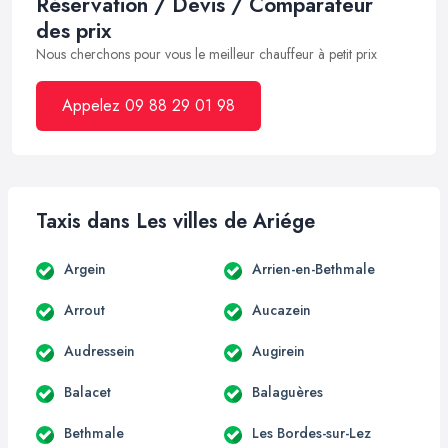
Réservation / Devis / Comparateur
des prix
Nous cherchons pour vous le meilleur chauffeur à petit prix
Appelez 09 88 29 01 98
Taxis dans Les villes de Ariége
Argein
Arrien-en-Bethmale
Arrout
Aucazein
Audressein
Augirein
Balacet
Balaguères
Bethmale
Les Bordes-sur-Lez