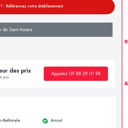
? : Référencez votre établissement
 de Saint-Amans
ur des prix
Appelez 09 88 29 01 98
t prix
en-Bethmale
Arrout