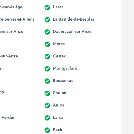
n-sur-Ariège
Ussat
e-Serres-et-Allens
La Bastide-de-Besplas
e-sur-Arize
Daumazan-sur-Arize
t
Méras
-sur-Arize
Castex
e
Montgaillard
Boussenac
 09
Soulan
Aulos
-Verdun
Larcat
Pech