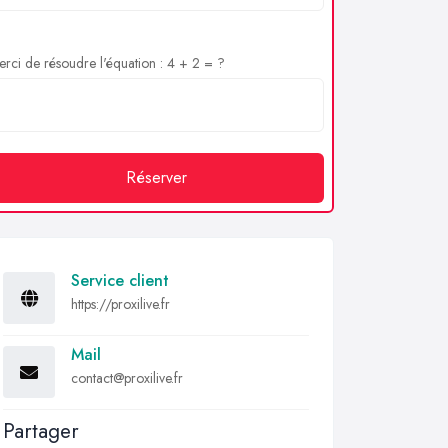
rci de résoudre l'équation : 4 + 2 = ?
Réserver
Service client
https://proxilive.fr
Mail
contact@proxilive.fr
Partager