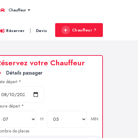
Chauffeur
Chauffeur ?
|
Réserver
Devis
éservez votre Chauffeur
Détails passager
ate départ *
eure départ *
H
MIN
ombre de places