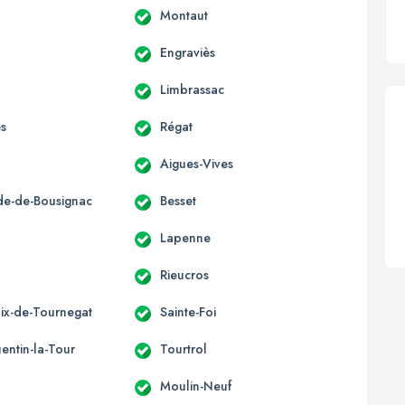
Montaut
Engraviès
Limbrassac
es
Régat
Aigues-Vives
ide-de-Bousignac
Besset
s
Lapenne
Rieucros
lix-de-Tournegat
Sainte-Foi
entin-la-Tour
Tourtrol
Moulin-Neuf