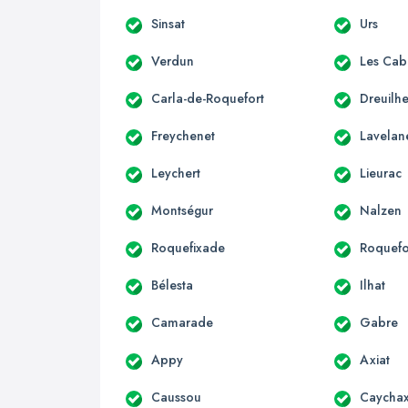
Sinsat
Urs
Verdun
Les Cab
Carla-de-Roquefort
Dreuilh
Freychenet
Lavelan
Leychert
Lieurac
Montségur
Nalzen
Roquefixade
Roquefo
Bélesta
Ilhat
Camarade
Gabre
Appy
Axiat
Caussou
Caycha