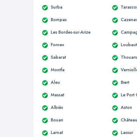
Surba
Tarasco
Bompas
Cazenav
Les Bordes-sur-Arize
Campagn
Fornex
Loubau
Sabarat
Thouars
Montfa
Vernioll
Aleu
Biert
Massat
Le Port
Albiès
Aston
Bouan
Château
Larnat
Lassur