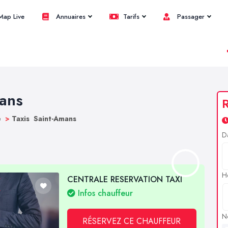
ap Live
Annuaires
Tarifs
Passager
mans
R
e
>
Taxis Saint-Amans
D
H
CENTRALE RESERVATION TAXI
Infos chauffeur
N
RÉSERVEZ CE CHAUFFEUR