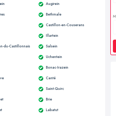
ein
Augirein
res
Bethmale
Me
Castillon-en-Couserans
Illartein
an-du-Castillonnais
Salsein
Uchentein
Bonac-Irazein
uve
Canté
Saint-Quirc
et
Brie
et
Labatut