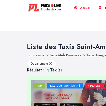
Accueil
M
Liste des Taxis Saint-A
Taxis France
>
Taxis Midi Pyrénées
>
Taxis Ariég
Département 09
Résultat :
Taxi(s)
1
TOP
TAXI CONVENTIONNÉ
7 PLACES