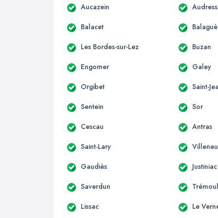
Aucazein
Audress
Balacet
Balaguè
Les Bordes-sur-Lez
Buzan
Engomer
Galey
Orgibet
Saint-Je
Sentein
Sor
Cescau
Antras
Saint-Lary
Villene
Gaudiès
Justiniac
Saverdun
Trémoul
Lissac
Le Vern