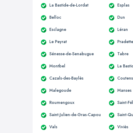
La Bastide-de-Lordat
Esplas
Belloc
Dun
Esclagne
Léran
Le Peyrat
Pradett
Sénesse-de-Senabugue
Tabre
Montbel
La Bast
Cazals-des-Baylès
Couten
Malegoude
Manses
Roumengoux
Saint-Fé
Saint-Julien-de-Gras-Capou
Saint-Qu
Vals
Viviès