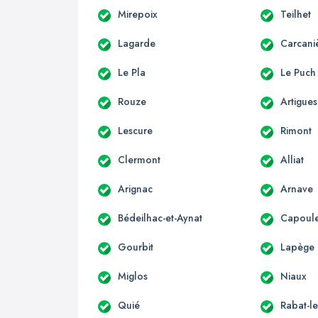
Mirepoix
Teilhet
Lagarde
Carcani
Le Pla
Le Puch
Rouze
Artigues
Lescure
Rimont
Clermont
Alliat
Arignac
Arnave
Bédeilhac-et-Aynat
Capoule
Gourbit
Lapège
Miglos
Niaux
Quié
Rabat-le