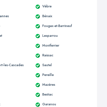
Vèbre
annes
Bénaix
e
Fougax-et-Barrineuf
et
Lesparrou
Montferrier
Raissac
rt-les-Cascades
Sautel
Pereille
Mazères
Bestiac
x
Garanou