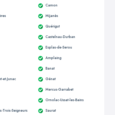
Camon
ères
Mijanès
Quérigut
Castelnau-Durban
Esplas-de-Serou
Amplaing
Banat
t-et-Junac
Génat
Mercus-Garrabet
Ornolac-Ussat-les-Bains
s-Trois-Seigneurs
Saurat