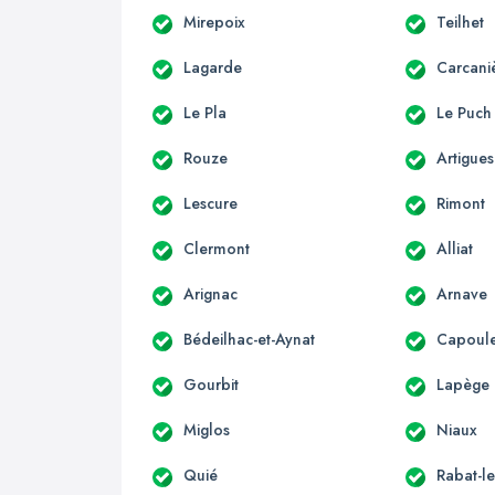
Mirepoix
Teilhet
Lagarde
Carcani
Le Pla
Le Puch
Rouze
Artigues
Lescure
Rimont
Clermont
Alliat
Arignac
Arnave
Bédeilhac-et-Aynat
Capoule
Gourbit
Lapège
Miglos
Niaux
Quié
Rabat-le