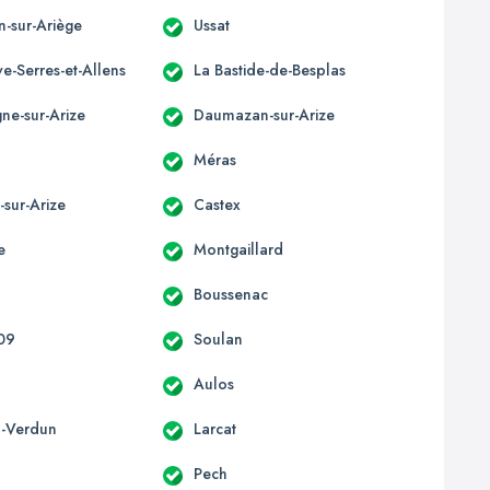
n-sur-Ariège
Ussat
e-Serres-et-Allens
La Bastide-de-Besplas
e-sur-Arize
Daumazan-sur-Arize
t
Méras
-sur-Arize
Castex
e
Montgaillard
Boussenac
 09
Soulan
Aulos
-Verdun
Larcat
Pech