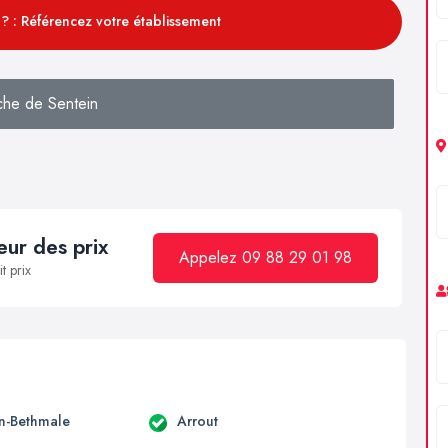
? : Référencez votre établissement
che de Sentein
ur des prix
Appelez 09 88 29 01 98
t prix
en-Bethmale
Arrout