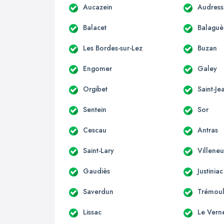
Aucazein
Audress
Balacet
Balaguè
Les Bordes-sur-Lez
Buzan
Engomer
Galey
Orgibet
Saint-Je
Sentein
Sor
Cescau
Antras
Saint-Lary
Villene
Gaudiès
Justiniac
Saverdun
Trémoul
Lissac
Le Vern