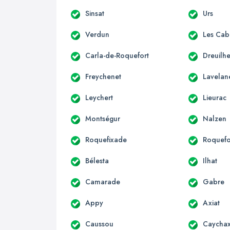
Sinsat
Urs
Verdun
Les Cab
Carla-de-Roquefort
Dreuilh
Freychenet
Lavelan
Leychert
Lieurac
Montségur
Nalzen
Roquefixade
Roquefo
Bélesta
Ilhat
Camarade
Gabre
Appy
Axiat
Caussou
Caycha