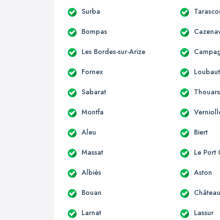
Surba
Tarasco
Bompas
Cazenav
Les Bordes-sur-Arize
Campagn
Fornex
Loubau
Sabarat
Thouars
Montfa
Vernioll
Aleu
Biert
Massat
Le Port
Albiès
Aston
Bouan
Château
Larnat
Lassur