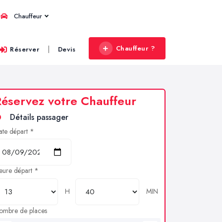
Chauffeur
Chauffeur ?
|
Réserver
Devis
éservez votre Chauffeur
Détails passager
ate départ *
eure départ *
H
MIN
ombre de places