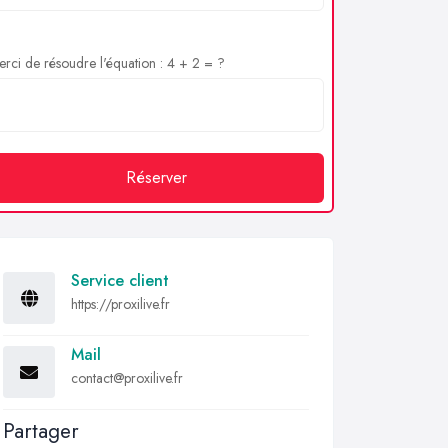
rci de résoudre l'équation : 4 + 2 = ?
Réserver
Service client
https://proxilive.fr
Mail
contact@proxilive.fr
Partager