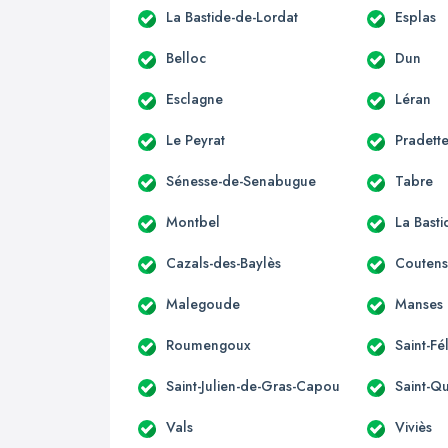
La Bastide-de-Lordat
Esplas
Belloc
Dun
Esclagne
Léran
Le Peyrat
Pradett
Sénesse-de-Senabugue
Tabre
Montbel
La Bast
Cazals-des-Baylès
Couten
Malegoude
Manses
Roumengoux
Saint-Fé
Saint-Julien-de-Gras-Capou
Saint-Qu
Vals
Viviès