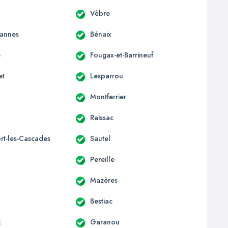
Vèbre
annes
Bénaix
e
Fougax-et-Barrineuf
et
Lesparrou
Montferrier
Raissac
rt-les-Cascades
Sautel
Pereille
Mazères
Bestiac
x
Garanou