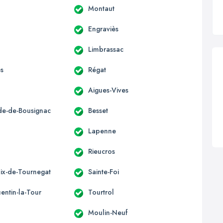
Montaut
Engraviès
Limbrassac
es
Régat
Aigues-Vives
ide-de-Bousignac
Besset
s
Lapenne
Rieucros
lix-de-Tournegat
Sainte-Foi
entin-la-Tour
Tourtrol
Moulin-Neuf