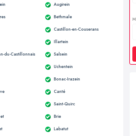
ein
Augirein
res
Bethmale
Me
Castillon-en-Couserans
Illartein
an-du-Castillonnais
Salsein
Uchentein
Bonac-Irazein
uve
Canté
Saint-Quirc
et
Brie
et
Labatut