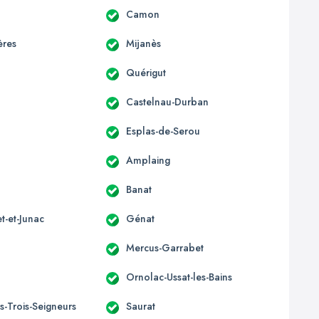
Camon
ères
Mijanès
Quérigut
Castelnau-Durban
Esplas-de-Serou
Amplaing
Banat
t-et-Junac
Génat
Mercus-Garrabet
Ornolac-Ussat-les-Bains
s-Trois-Seigneurs
Saurat