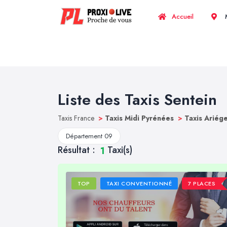
Accueil
M
Liste des Taxis Sentein
Taxis France
>
Taxis Midi Pyrénées
>
Taxis Ariég
Département 09
Résultat :
Taxi(s)
1
TOP
TAXI CONVENTIONNÉ
7 PLACES