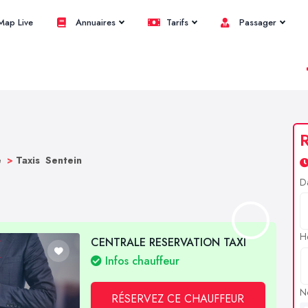
ap Live
Annuaires
Tarifs
Passager
R
e
>
Taxis Sentein
D
H
CENTRALE RESERVATION TAXI
Infos chauffeur
N
RÉSERVEZ CE CHAUFFEUR