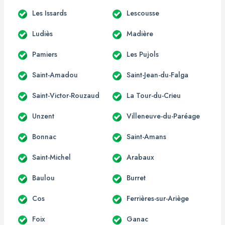
Les Issards
Lescousse
Ludiès
Madière
Pamiers
Les Pujols
Saint-Amadou
Saint-Jean-du-Falga
Saint-Victor-Rouzaud
La Tour-du-Crieu
Unzent
Villeneuve-du-Paréage
Bonnac
Saint-Amans
Saint-Michel
Arabaux
Baulou
Burret
Cos
Ferrières-sur-Ariège
Foix
Ganac