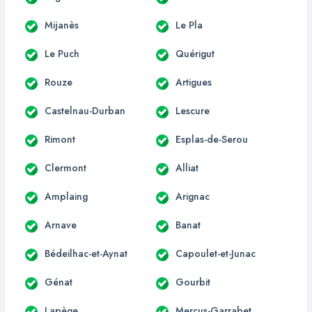
Mijanès
Le Pla
Le Puch
Quérigut
Rouze
Artigues
Castelnau-Durban
Lescure
Rimont
Esplas-de-Serou
Clermont
Alliat
Amplaing
Arignac
Arnave
Banat
Bédeilhac-et-Aynat
Capoulet-et-Junac
Génat
Gourbit
Lapège
Mercus-Garrabet