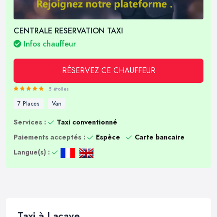
CENTRALE RESERVATION TAXI
Infos chauffeur
RÉSERVEZ CE CHAUFFEUR
5 étoiles
7 Places
Van
Services :
Taxi conventionné
Paiements acceptés :
Espèce
Carte bancaire
Langue(s) :
Taxi à Lacave