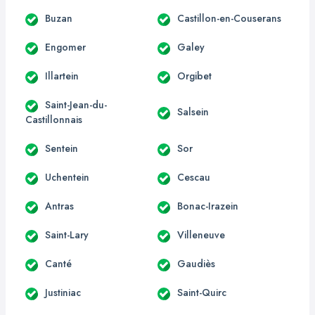
Buzan
Castillon-en-Couserans
Engomer
Galey
Illartein
Orgibet
Saint-Jean-du-
Salsein
Castillonnais
Sentein
Sor
Uchentein
Cescau
Antras
Bonac-Irazein
Saint-Lary
Villeneuve
Canté
Gaudiès
Justiniac
Saint-Quirc