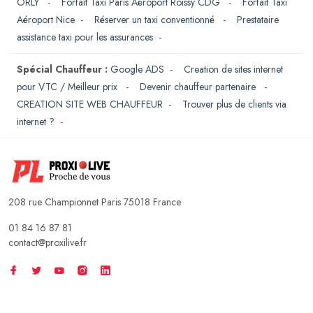
ORLY
-
Forfait Taxi Paris Aéroport Roissy CDG
-
Forfait Taxi
Aéroport Nice
-
Réserver un taxi conventionné
-
Prestataire
assistance taxi pour les assurances
-
Spécial Chauffeur :
Google ADS
-
Creation de sites internet
pour VTC / Meilleur prix
-
Devenir chauffeur partenaire
-
CREATION SITE WEB CHAUFFEUR
-
Trouver plus de clients via
internet ?
-
208 rue Championnet Paris 75018 France
01 84 16 87 81
contact@proxilive.fr