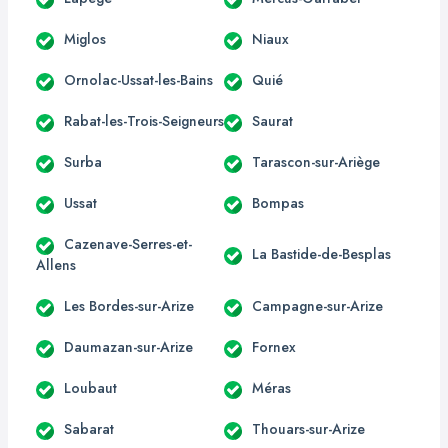
Miglos
Niaux
Ornolac-Ussat-les-Bains
Quié
Rabat-les-Trois-Seigneurs
Saurat
Surba
Tarascon-sur-Ariège
Ussat
Bompas
Cazenave-Serres-et-
La Bastide-de-Besplas
Allens
Les Bordes-sur-Arize
Campagne-sur-Arize
Daumazan-sur-Arize
Fornex
Loubaut
Méras
Sabarat
Thouars-sur-Arize