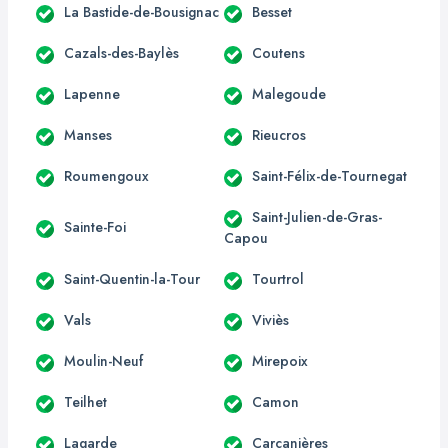
La Bastide-de-Bousignac
Besset
Cazals-des-Baylès
Coutens
Lapenne
Malegoude
Manses
Rieucros
Roumengoux
Saint-Félix-de-Tournegat
Saint-Julien-de-Gras-
Sainte-Foi
Capou
Saint-Quentin-la-Tour
Tourtrol
Vals
Viviès
Moulin-Neuf
Mirepoix
Teilhet
Camon
Lagarde
Carcanières