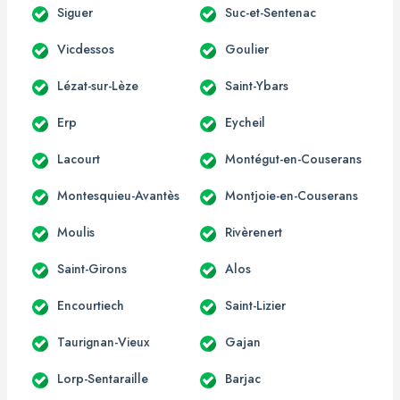
Siguer
Suc-et-Sentenac
Vicdessos
Goulier
Lézat-sur-Lèze
Saint-Ybars
Erp
Eycheil
Lacourt
Montégut-en-Couserans
Montesquieu-Avantès
Montjoie-en-Couserans
Moulis
Rivèrenert
Saint-Girons
Alos
Encourtiech
Saint-Lizier
Taurignan-Vieux
Gajan
Lorp-Sentaraille
Barjac