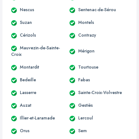
Nescus
Sentenac-de-Sérou
Suzan
Montels
Cérizols
Contrazy
Mauvezin-de-Sainte-
Mérigon
Croix
Montardit
Tourtouse
Bedeille
Fabas
Lasserre
Sainte-Croix-Volvestre
Auzat
Gestiès
Illier-et-Laramade
Lercoul
Orus
Sem