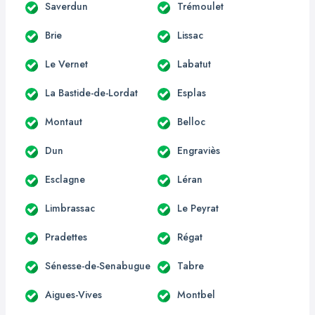
Saverdun
Trémoulet
Brie
Lissac
Le Vernet
Labatut
La Bastide-de-Lordat
Esplas
Montaut
Belloc
Dun
Engraviès
Esclagne
Léran
Limbrassac
Le Peyrat
Pradettes
Régat
Sénesse-de-Senabugue
Tabre
Aigues-Vives
Montbel