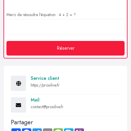
Merci de résoudre l'équation : 4 + 2 = ?
Réserver
Service client
https://proxilive.fr
Mail
contact@proxilive.fr
Partager
Share
Facebook
Twitter
Email
Message
Skype
Viber