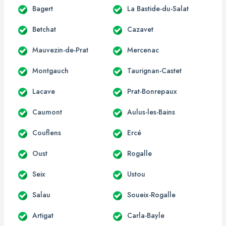
Bagert
La Bastide-du-Salat
Betchat
Cazavet
Mauvezin-de-Prat
Mercenac
Montgauch
Taurignan-Castet
Lacave
Prat-Bonrepaux
Caumont
Aulus-les-Bains
Couflens
Ercé
Oust
Rogalle
Seix
Ustou
Salau
Soueix-Rogalle
Artigat
Carla-Bayle