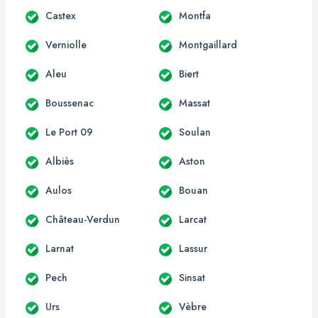
Castex
Montfa
Verniolle
Montgaillard
Aleu
Biert
Boussenac
Massat
Le Port 09
Soulan
Albiès
Aston
Aulos
Bouan
Château-Verdun
Larcat
Larnat
Lassur
Pech
Sinsat
Urs
Vèbre