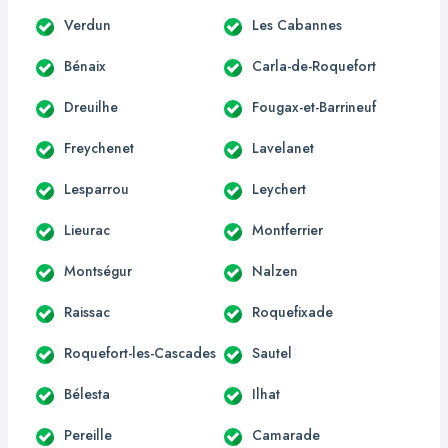
Verdun
Les Cabannes
Bénaix
Carla-de-Roquefort
Dreuilhe
Fougax-et-Barrineuf
Freychenet
Lavelanet
Lesparrou
Leychert
Lieurac
Montferrier
Montségur
Nalzen
Raissac
Roquefixade
Roquefort-les-Cascades
Sautel
Bélesta
Ilhat
Pereille
Camarade