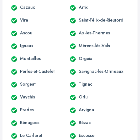
Cazaux
Artix
Vira
Saint-Félix-de-Rieutord
Ascou
Ax-les-Thermes
Ignaux
Mérens-lès-Vals
Montaillou
Orgeix
Perles-et-Castelet
Savignac-les-Ormeaux
Sorgeat
Tignac
Vaychis
Orlu
Prades
Arvigna
Bénagues
Bézac
Le Carlaret
Escosse