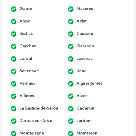
Gabre
Mazères
Appy
Axiat
Bestiac
Caussou
Caychax
Garanou
Lordat
Luzenac
Senconac
Unac
Vernaux
Aigues-Juntes
Allières
Alzen
La Bastide-de-Sérou
Cadarcet
Durban-sur-Arize
Larbont
Montagagne
Montseron