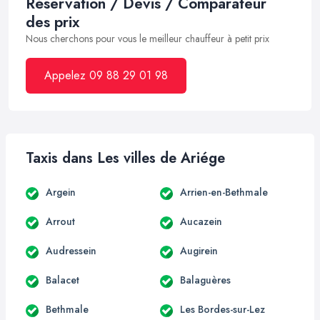
Réservation / Devis / Comparateur
des prix
Nous cherchons pour vous le meilleur chauffeur à petit prix
Appelez 09 88 29 01 98
Taxis dans Les villes de Ariége
Argein
Arrien-en-Bethmale
Arrout
Aucazein
Audressein
Augirein
Balacet
Balaguères
Bethmale
Les Bordes-sur-Lez