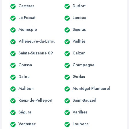
Castéras
Durfort
Le Fossat
Lanoux
Monesple
Sieuras
Villeneuve-du-Latou
Pailhès
Sainte-Suzanne 09
Calzan
Coussa
Crampagna
Dalou
Gudas
Malléon
Montégut-Plantaurel
Rieux-de-Pelleport
Saint-Bauzeil
Ségura
Varilhes
Ventenac
Loubens