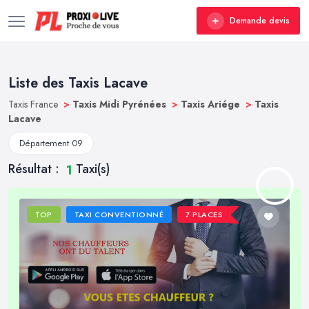
Demande devis
Liste des Taxis Lacave
Taxis France
>
Taxis Midi Pyrénées
>
Taxis Ariége
>
Taxis
Lacave
Département 09
Résultat :
Taxi(s)
1
TOP
TAXI CONVENTIONNÉ
7 PLACES