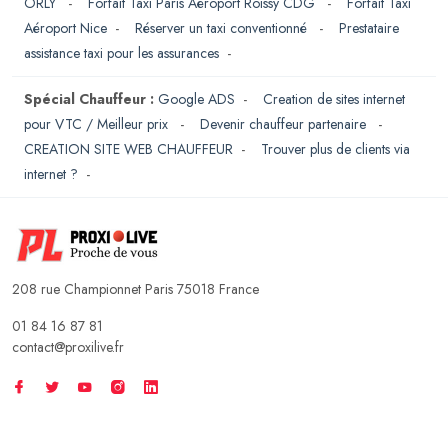
ORLY
-
Forfait Taxi Paris Aéroport Roissy CDG
-
Forfait Taxi
Aéroport Nice
-
Réserver un taxi conventionné
-
Prestataire
assistance taxi pour les assurances
-
Spécial Chauffeur :
Google ADS
-
Creation de sites internet
pour VTC / Meilleur prix
-
Devenir chauffeur partenaire
-
CREATION SITE WEB CHAUFFEUR
-
Trouver plus de clients via
internet ?
-
208 rue Championnet Paris 75018 France
01 84 16 87 81
contact@proxilive.fr