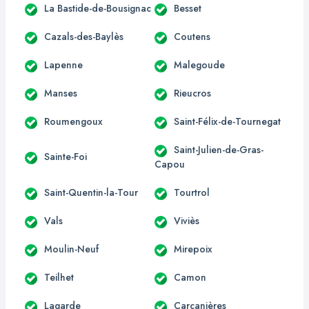
La Bastide-de-Bousignac
Besset
Cazals-des-Baylès
Coutens
Lapenne
Malegoude
Manses
Rieucros
Roumengoux
Saint-Félix-de-Tournegat
Saint-Julien-de-Gras-
Sainte-Foi
Capou
Saint-Quentin-la-Tour
Tourtrol
Vals
Viviès
Moulin-Neuf
Mirepoix
Teilhet
Camon
Lagarde
Carcanières