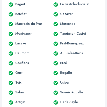
Bagert
La Bastide-du-Salat
Betchat
Cazavet
Mauvezin-de-Prat
Mercenac
Montgauch
Taurignan-Castet
Lacave
Prat-Bonrepaux
Caumont
Aulus-les-Bains
Couflens
Ercé
Oust
Rogalle
Seix
Ustou
Salau
Soueix-Rogalle
Artigat
Carla-Bayle