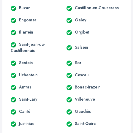
Buzan
Castillon-en-Couserans
Engomer
Galey
Illartein
Orgibet
Saint-Jean-du-
Salsein
Castillonnais
Sentein
Sor
Uchentein
Cescau
Antras
Bonac-Irazein
Saint-Lary
Villeneuve
Canté
Gaudiès
Justiniac
Saint-Quirc