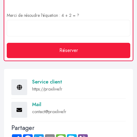
Merci de résoudre l'équation : 4 + 2 = ?
Réserver
Service client
https://proxilive.fr
Mail
contact@proxilive.fr
Partager
Share
Facebook
Twitter
Email
Message
Skype
Viber