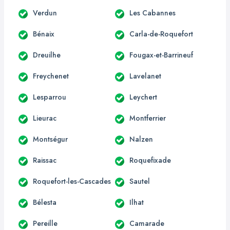
Verdun
Les Cabannes
Bénaix
Carla-de-Roquefort
Dreuilhe
Fougax-et-Barrineuf
Freychenet
Lavelanet
Lesparrou
Leychert
Lieurac
Montferrier
Montségur
Nalzen
Raissac
Roquefixade
Roquefort-les-Cascades
Sautel
Bélesta
Ilhat
Pereille
Camarade