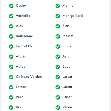
Castex
Montfa
Verniolle
Montgaillard
Aleu
Biert
Boussenac
Massat
Le Port 09
Soulan
Albiès
Aston
Aulos
Bouan
Château-Verdun
Larcat
Larnat
Lassur
Pech
Sinsat
Urs
Vèbre