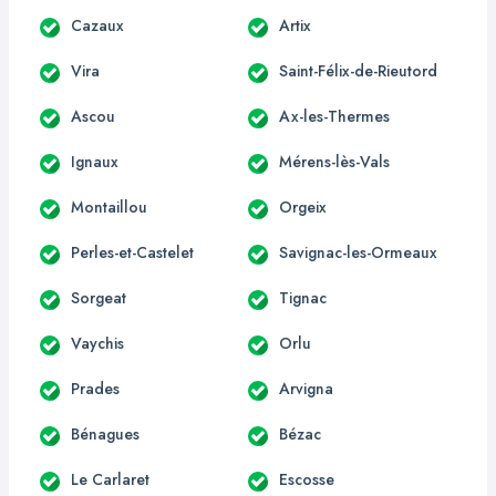
Cazaux
Artix
Vira
Saint-Félix-de-Rieutord
Ascou
Ax-les-Thermes
Ignaux
Mérens-lès-Vals
Montaillou
Orgeix
Perles-et-Castelet
Savignac-les-Ormeaux
Sorgeat
Tignac
Vaychis
Orlu
Prades
Arvigna
Bénagues
Bézac
Le Carlaret
Escosse