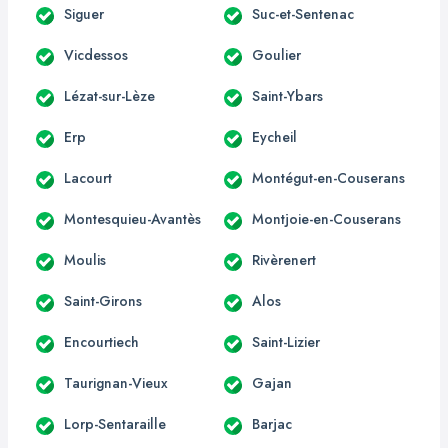
Siguer
Suc-et-Sentenac
Vicdessos
Goulier
Lézat-sur-Lèze
Saint-Ybars
Erp
Eycheil
Lacourt
Montégut-en-Couserans
Montesquieu-Avantès
Montjoie-en-Couserans
Moulis
Rivèrenert
Saint-Girons
Alos
Encourtiech
Saint-Lizier
Taurignan-Vieux
Gajan
Lorp-Sentaraille
Barjac