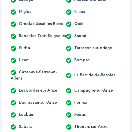
Miglos
Niaux
Ornolac-Ussat-les-Bains
Quié
Rabat-les-Trois-Seigneurs
Saurat
Surba
Tarascon-sur-Ariège
Ussat
Bompas
Cazenave-Serres-et-
La Bastide-de-Besplas
Allens
Les Bordes-sur-Arize
Campagne-sur-Arize
Daumazan-sur-Arize
Fornex
Loubaut
Méras
Sabarat
Thouars-sur-Arize