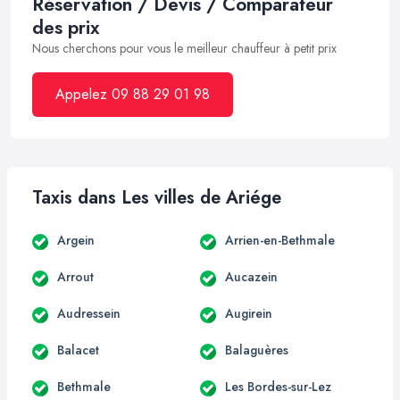
Réservation / Devis / Comparateur
des prix
Nous cherchons pour vous le meilleur chauffeur à petit prix
Appelez 09 88 29 01 98
Taxis dans Les villes de Ariége
Argein
Arrien-en-Bethmale
Arrout
Aucazein
Audressein
Augirein
Balacet
Balaguères
Bethmale
Les Bordes-sur-Lez