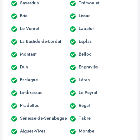
Saverdun
Trémoulet
Brie
Lissac
Le Vernet
Labatut
La Bastide-de-Lordat
Esplas
Montaut
Belloc
Dun
Engraviès
Esclagne
Léran
Limbrassac
Le Peyrat
Pradettes
Régat
Sénesse-de-Senabugue
Tabre
Aigues-Vives
Montbel