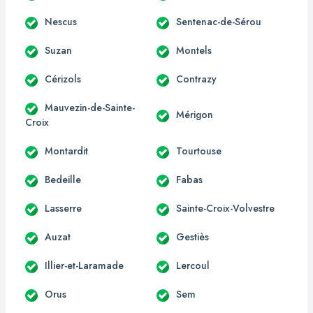
Nescus
Sentenac-de-Sérou
Suzan
Montels
Cérizols
Contrazy
Mauvezin-de-Sainte-
Mérigon
Croix
Montardit
Tourtouse
Bedeille
Fabas
Lasserre
Sainte-Croix-Volvestre
Auzat
Gestiès
Illier-et-Laramade
Lercoul
Orus
Sem