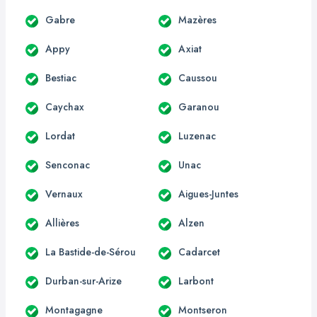
Gabre
Mazères
Appy
Axiat
Bestiac
Caussou
Caychax
Garanou
Lordat
Luzenac
Senconac
Unac
Vernaux
Aigues-Juntes
Allières
Alzen
La Bastide-de-Sérou
Cadarcet
Durban-sur-Arize
Larbont
Montagagne
Montseron