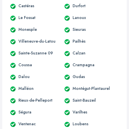
Castéras
Durfort
Le Fossat
Lanoux
Monesple
Sieuras
Villeneuve-du-Latou
Pailhès
Sainte-Suzanne 09
Calzan
Coussa
Crampagna
Dalou
Gudas
Malléon
Montégut-Plantaurel
Rieux-de-Pelleport
Saint-Bauzeil
Ségura
Varilhes
Ventenac
Loubens