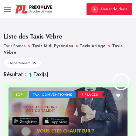
Demande devis
Liste des Taxis Vèbre
Taxis France
>
Taxis Midi Pyrénées
>
Taxis Ariége
>
Taxis
Vèbre
Département 09
Résultat :
Taxi(s)
1
TOP
TAXI CONVENTIONNÉ
7 PLACES