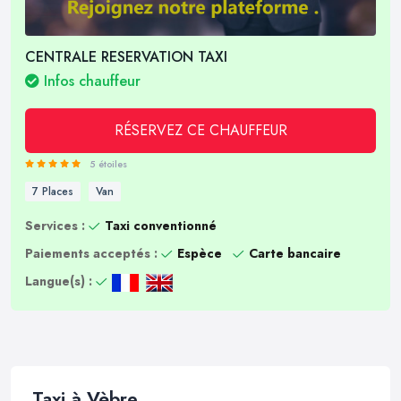
CENTRALE RESERVATION TAXI
Infos chauffeur
RÉSERVEZ CE CHAUFFEUR
5 étoiles
7 Places
Van
Services :
Taxi conventionné
Paiements acceptés :
Espèce
Carte bancaire
Langue(s) :
Taxi à Vèbre