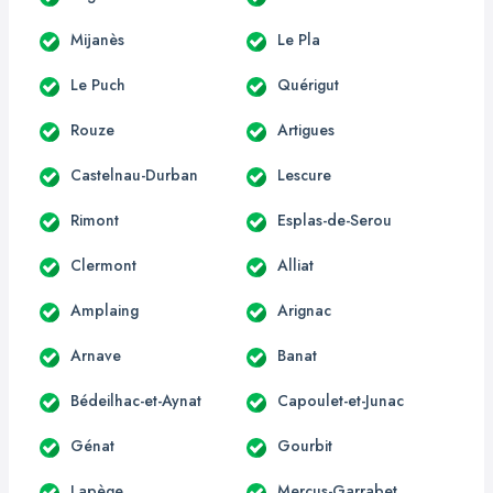
Mijanès
Le Pla
Le Puch
Quérigut
Rouze
Artigues
Castelnau-Durban
Lescure
Rimont
Esplas-de-Serou
Clermont
Alliat
Amplaing
Arignac
Arnave
Banat
Bédeilhac-et-Aynat
Capoulet-et-Junac
Génat
Gourbit
Lapège
Mercus-Garrabet