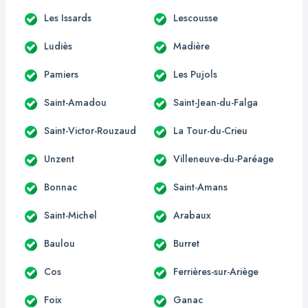
Les Issards
Lescousse
Ludiès
Madière
Pamiers
Les Pujols
Saint-Amadou
Saint-Jean-du-Falga
Saint-Victor-Rouzaud
La Tour-du-Crieu
Unzent
Villeneuve-du-Paréage
Bonnac
Saint-Amans
Saint-Michel
Arabaux
Baulou
Burret
Cos
Ferrières-sur-Ariège
Foix
Ganac