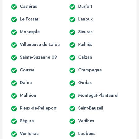
Castéras
Durfort
Le Fossat
Lanoux
Monesple
Sieuras
Villeneuve-du-Latou
Pailhès
Sainte-Suzanne 09
Calzan
Coussa
Crampagna
Dalou
Gudas
Malléon
Montégut-Plantaurel
Rieux-de-Pelleport
Saint-Bauzeil
Ségura
Varilhes
Ventenac
Loubens