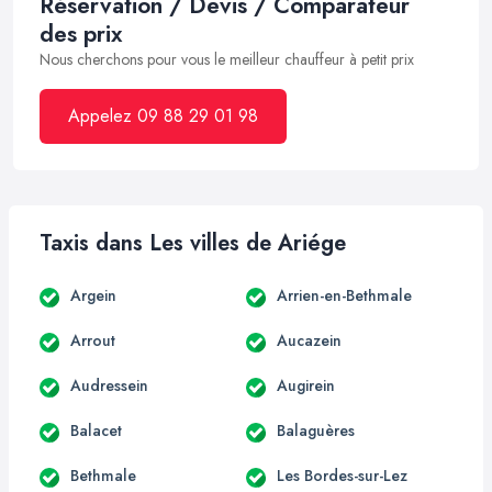
Réservation / Devis / Comparateur
des prix
Nous cherchons pour vous le meilleur chauffeur à petit prix
Appelez 09 88 29 01 98
Taxis dans Les villes de Ariége
Argein
Arrien-en-Bethmale
Arrout
Aucazein
Audressein
Augirein
Balacet
Balaguères
Bethmale
Les Bordes-sur-Lez