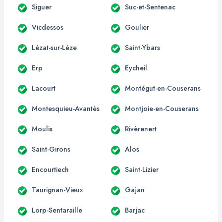
Siguer
Suc-et-Sentenac
Vicdessos
Goulier
Lézat-sur-Lèze
Saint-Ybars
Erp
Eycheil
Lacourt
Montégut-en-Couserans
Montesquieu-Avantès
Montjoie-en-Couserans
Moulis
Rivèrenert
Saint-Girons
Alos
Encourtiech
Saint-Lizier
Taurignan-Vieux
Gajan
Lorp-Sentaraille
Barjac