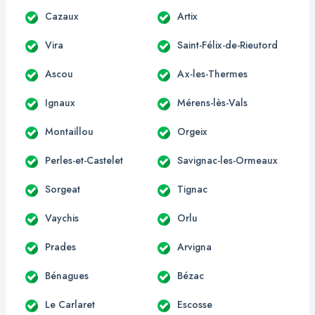
Cazaux
Artix
Vira
Saint-Félix-de-Rieutord
Ascou
Ax-les-Thermes
Ignaux
Mérens-lès-Vals
Montaillou
Orgeix
Perles-et-Castelet
Savignac-les-Ormeaux
Sorgeat
Tignac
Vaychis
Orlu
Prades
Arvigna
Bénagues
Bézac
Le Carlaret
Escosse