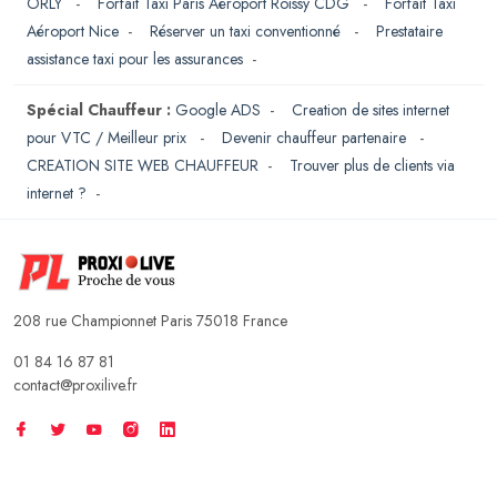
ORLY
-
Forfait Taxi Paris Aéroport Roissy CDG
-
Forfait Taxi
Aéroport Nice
-
Réserver un taxi conventionné
-
Prestataire
assistance taxi pour les assurances
-
Spécial Chauffeur :
Google ADS
-
Creation de sites internet
pour VTC / Meilleur prix
-
Devenir chauffeur partenaire
-
CREATION SITE WEB CHAUFFEUR
-
Trouver plus de clients via
internet ?
-
208 rue Championnet Paris 75018 France
01 84 16 87 81
contact@proxilive.fr