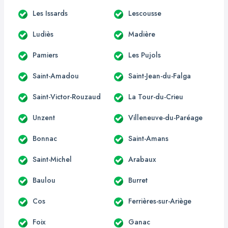
Les Issards
Lescousse
Ludiès
Madière
Pamiers
Les Pujols
Saint-Amadou
Saint-Jean-du-Falga
Saint-Victor-Rouzaud
La Tour-du-Crieu
Unzent
Villeneuve-du-Paréage
Bonnac
Saint-Amans
Saint-Michel
Arabaux
Baulou
Burret
Cos
Ferrières-sur-Ariège
Foix
Ganac