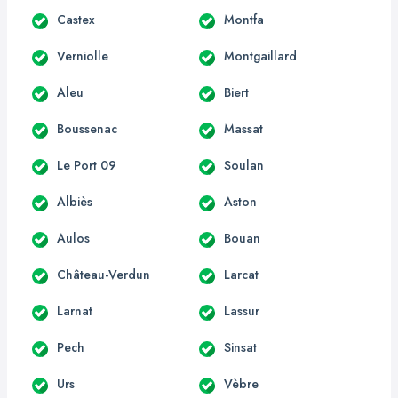
Castex
Montfa
Verniolle
Montgaillard
Aleu
Biert
Boussenac
Massat
Le Port 09
Soulan
Albiès
Aston
Aulos
Bouan
Château-Verdun
Larcat
Larnat
Lassur
Pech
Sinsat
Urs
Vèbre