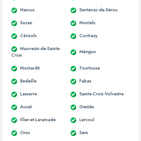
Nescus
Sentenac-de-Sérou
Suzan
Montels
Cérizols
Contrazy
Mauvezin-de-Sainte-
Mérigon
Croix
Montardit
Tourtouse
Bedeille
Fabas
Lasserre
Sainte-Croix-Volvestre
Auzat
Gestiès
Illier-et-Laramade
Lercoul
Orus
Sem