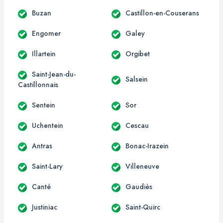
Buzan
Castillon-en-Couserans
Engomer
Galey
Illartein
Orgibet
Saint-Jean-du-
Salsein
Castillonnais
Sentein
Sor
Uchentein
Cescau
Antras
Bonac-Irazein
Saint-Lary
Villeneuve
Canté
Gaudiès
Justiniac
Saint-Quirc