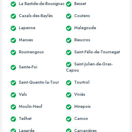
La Bastide-de-Bousignac
Besset
Cazals-des-Baylès
Coutens
Lapenne
Malegoude
Manses
Rieucros
Roumengoux
Saint-Félix-de-Tournegat
Saint-Julien-de-Gras-
Sainte-Foi
Capou
Saint-Quentin-la-Tour
Tourtrol
Vals
Viviès
Moulin-Neuf
Mirepoix
Teilhet
Camon
Lagarde
Carcanières