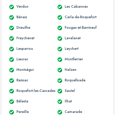
Verdun
Les Cabannes
Bénaix
Carla-de-Roquefort
Dreuilhe
Fougax-et-Barrineuf
Freychenet
Lavelanet
Lesparrou
Leychert
Lieurac
Montferrier
Montségur
Nalzen
Raissac
Roquefixade
Roquefort-les-Cascades
Sautel
Bélesta
Ilhat
Pereille
Camarade