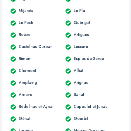
Mijanès
Le Pla
Le Puch
Quérigut
Rouze
Artigues
Castelnau-Durban
Lescure
Rimont
Esplas-de-Serou
Clermont
Alliat
Amplaing
Arignac
Arnave
Banat
Bédeilhac-et-Aynat
Capoulet-et-Junac
Génat
Gourbit
Lapège
Mercus-Garrabet