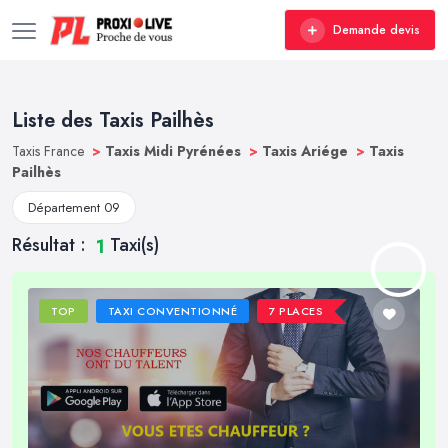
Demande devis
Liste des Taxis Pailhès
Taxis France
>
Taxis Midi Pyrénées
>
Taxis Ariége
>
Taxis
Pailhès
Département 09
Résultat :
Taxi(s)
1
TOP
TAXI CONVENTIONNÉ
7 PLACES