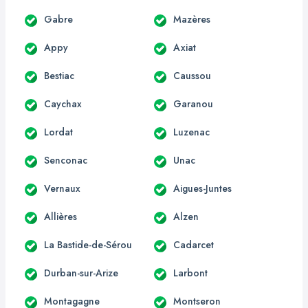
Gabre
Mazères
Appy
Axiat
Bestiac
Caussou
Caychax
Garanou
Lordat
Luzenac
Senconac
Unac
Vernaux
Aigues-Juntes
Allières
Alzen
La Bastide-de-Sérou
Cadarcet
Durban-sur-Arize
Larbont
Montagagne
Montseron