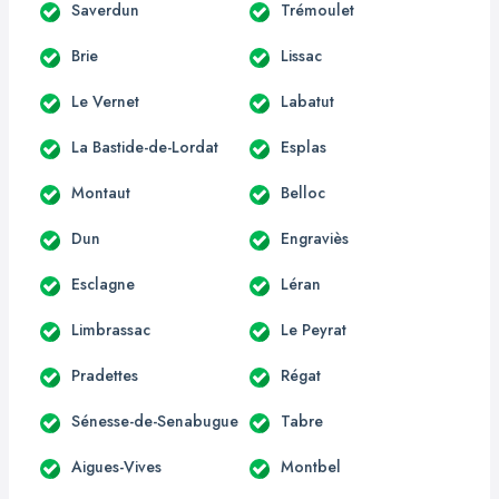
Saverdun
Trémoulet
Brie
Lissac
Le Vernet
Labatut
La Bastide-de-Lordat
Esplas
Montaut
Belloc
Dun
Engraviès
Esclagne
Léran
Limbrassac
Le Peyrat
Pradettes
Régat
Sénesse-de-Senabugue
Tabre
Aigues-Vives
Montbel