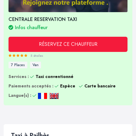
CENTRALE RESERVATION TAXI
Infos chauffeur
RÉSERVEZ CE CHAUFFEUR
5 étoiles
7 Places
Van
Services :
Taxi conventionné
Paiements acceptés :
Espèce
Carte bancaire
Langue(s) :
Taxi à Pailhès