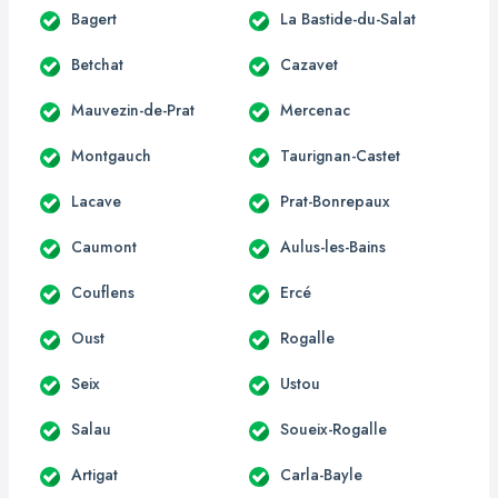
Bagert
La Bastide-du-Salat
Betchat
Cazavet
Mauvezin-de-Prat
Mercenac
Montgauch
Taurignan-Castet
Lacave
Prat-Bonrepaux
Caumont
Aulus-les-Bains
Couflens
Ercé
Oust
Rogalle
Seix
Ustou
Salau
Soueix-Rogalle
Artigat
Carla-Bayle