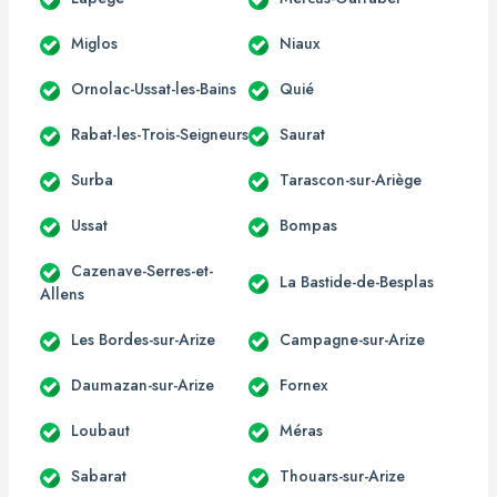
Miglos
Niaux
Ornolac-Ussat-les-Bains
Quié
Rabat-les-Trois-Seigneurs
Saurat
Surba
Tarascon-sur-Ariège
Ussat
Bompas
Cazenave-Serres-et-
La Bastide-de-Besplas
Allens
Les Bordes-sur-Arize
Campagne-sur-Arize
Daumazan-sur-Arize
Fornex
Loubaut
Méras
Sabarat
Thouars-sur-Arize