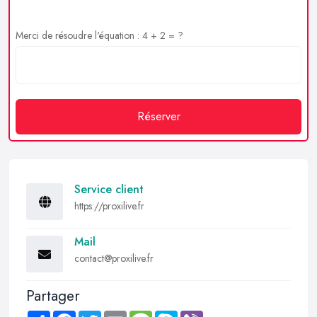
Merci de résoudre l'équation : 4 + 2 = ?
Réserver
Service client
https://proxilive.fr
Mail
contact@proxilive.fr
Partager
Share
Facebook
Twitter
Email
Message
Skype
Viber