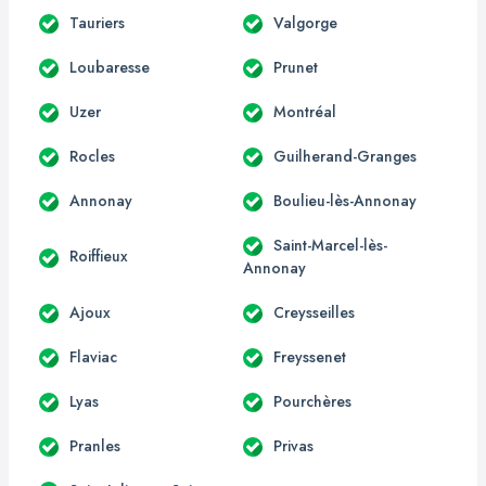
Tauriers
Valgorge
Loubaresse
Prunet
Uzer
Montréal
Rocles
Guilherand-Granges
Annonay
Boulieu-lès-Annonay
Saint-Marcel-lès-
Roiffieux
Annonay
Ajoux
Creysseilles
Flaviac
Freyssenet
Lyas
Pourchères
Pranles
Privas