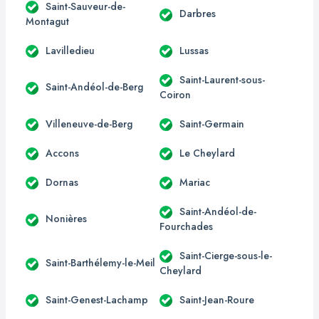
Saint-Sauveur-de-
Darbres
Montagut
Lavilledieu
Lussas
Saint-Laurent-sous-
Saint-Andéol-de-Berg
Coiron
Villeneuve-de-Berg
Saint-Germain
Accons
Le Cheylard
Dornas
Mariac
Saint-Andéol-de-
Nonières
Fourchades
Saint-Cierge-sous-le-
Saint-Barthélemy-le-Meil
Cheylard
Saint-Genest-Lachamp
Saint-Jean-Roure