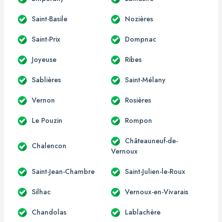
Saint-Basile
Nozières
Saint-Prix
Dompnac
Joyeuse
Ribes
Sablières
Saint-Mélany
Vernon
Rosières
Le Pouzin
Rompon
Châteauneuf-de-
Chalencon
Vernoux
Saint-Jean-Chambre
Saint-Julien-le-Roux
Silhac
Vernoux-en-Vivarais
Chandolas
Lablachère