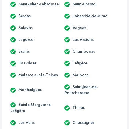
Saint-Julien-Labrousse
Saint-Christol
Bessas
Labastide-de-Virac
Salavas
Vagnas
Lagorce
Les Assions
Brahic
Chambonas
Gravières
Lafigère
Malarce-sur-la-Thines
Malbosc
Saint-Jean-de-
Montselgues
Pourcharesse
Sainte-Marguerite-
Thines
Lafigère
Les Vans
Chassagnes