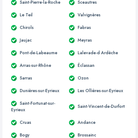
Saint-Pierre-la-Roche
Sceautres
Le Teil
Valvignères
Chirols
Fabras
Jaujac
Meyras
Pont-de-Labeaume
Lalevade-d Ardèche
Arras-sur-Rhône
Éclassan
Sarras
Ozon
Dunières-sur-Eyrieux
Les Ollières-sur-Eyrieux
Saint-Fortunat-sur-
Saint-Vincent-de-Durfort
Eyrieux
Cruas
Andance
Bogy
Brossainc