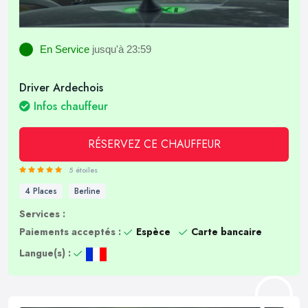
En Service
jusqu'à 23:59
Driver Ardechois
Infos chauffeur
RÉSERVEZ CE CHAUFFEUR
5 étoiles
4 Places
Berline
Services :
Paiements acceptés :
Espèce
Carte bancaire
Langue(s) :