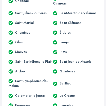
Chanéac
Chaneac
Saint-Julien-Boutières
Saint-Martin-de-Valamas
Saint-Martial
Saint-Clément
Cheminas
Étables
Glun
Lemps
Mauves
Plats
Saint-Barthélemy-le-Plain
Saint-Jean-de-Muzols
Ardoix
Quintenas
Saint-Symphorien-de-
Satillieu
Mahun
Colombier-le-Jeune
Le Crestet
Empurany
Lamastre