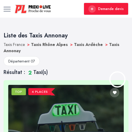
Demande devis
Liste des Taxis Annonay
Taxis France
>
Taxis Rhône Alpes
>
Taxis Ardèche
>
Taxis
Annonay
Département 07
Résultat :
Taxi(s)
2
TOP
4 PLACES