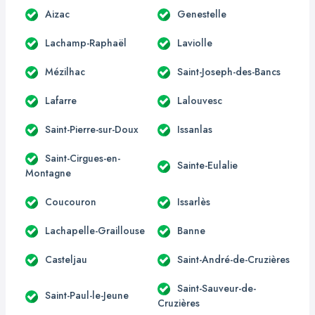
Aizac
Genestelle
Lachamp-Raphaël
Laviolle
Mézilhac
Saint-Joseph-des-Bancs
Lafarre
Lalouvesc
Saint-Pierre-sur-Doux
Issanlas
Saint-Cirgues-en-
Sainte-Eulalie
Montagne
Coucouron
Issarlès
Lachapelle-Graillouse
Banne
Casteljau
Saint-André-de-Cruzières
Saint-Sauveur-de-
Saint-Paul-le-Jeune
Cruzières