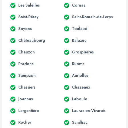
Les Salelles
Cornas
Saint-Péray
Saint-Romain-de-Lerps
Soyons
Toulaud
Châteaubourg
Balazuc
Chauzon
Grospierres
Pradons
Ruoms
Sampzon
Auriolles
Chassiers
Chazeaux
Joannas
Laboule
Largentière
Laurac-en-Vivarais
Rocher
Sanilhac