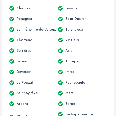
Charnas
Limony
Peaugres
Saint-Désirat
Saint-Étienne-de-Valoux
Talencieux
Thorrenc
Vinzieux
Serrières
Astet
Barnas
Thueyts
Devesset
Intres
Le Pouzat
Rochepaule
Saint-Agrève
Mars
Arcens
Borée
Lachapelle-sous-