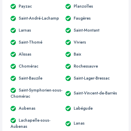
Payzac
Planzolles
Saint-André-Lachamp
Faugères
Larnas
Saint-Montant
Saint-Thomé
Viviers
Alissas
Baix
Chomérac
Rochessauve
Saint-Bauzile
Saint-Lager-Bressac
Saint-Symphorien-sous-
Saint-Vincent-de-Barrès
Chomérac
Aubenas
Labégude
Lachapelle-sous-
Lanas
Aubenas