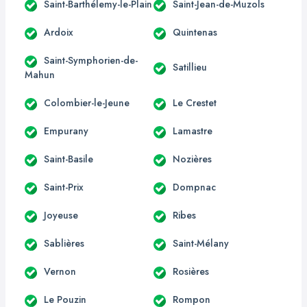
Saint-Barthélemy-le-Plain
Saint-Jean-de-Muzols
Ardoix
Quintenas
Saint-Symphorien-de-
Satillieu
Mahun
Colombier-le-Jeune
Le Crestet
Empurany
Lamastre
Saint-Basile
Nozières
Saint-Prix
Dompnac
Joyeuse
Ribes
Sablières
Saint-Mélany
Vernon
Rosières
Le Pouzin
Rompon