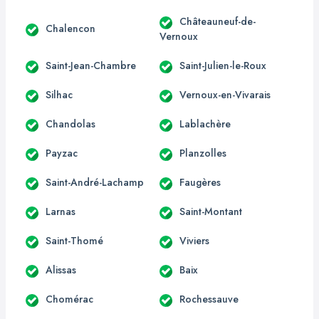
Châteauneuf-de-
Chalencon
Vernoux
Saint-Jean-Chambre
Saint-Julien-le-Roux
Silhac
Vernoux-en-Vivarais
Chandolas
Lablachère
Payzac
Planzolles
Saint-André-Lachamp
Faugères
Larnas
Saint-Montant
Saint-Thomé
Viviers
Alissas
Baix
Chomérac
Rochessauve