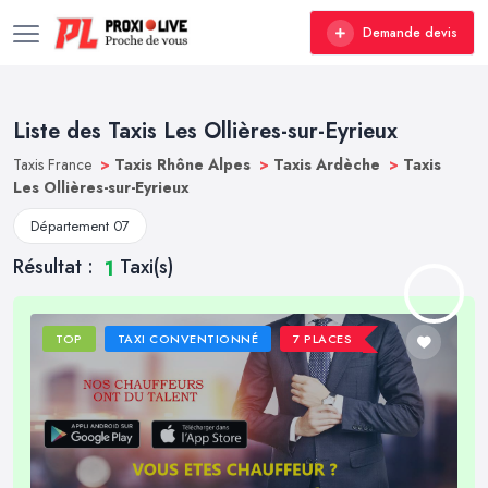
Demande devis
Liste des Taxis Les Ollières-sur-Eyrieux
Taxis France
>
Taxis Rhône Alpes
>
Taxis Ardèche
>
Taxis
Les Ollières-sur-Eyrieux
Département 07
Résultat :
Taxi(s)
1
TOP
TAXI CONVENTIONNÉ
7 PLACES