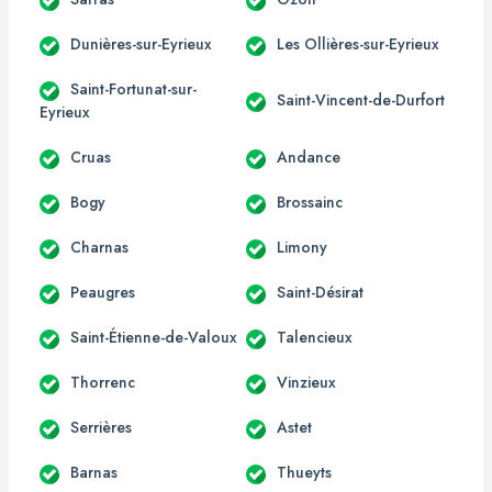
Dunières-sur-Eyrieux
Les Ollières-sur-Eyrieux
Saint-Fortunat-sur-
Saint-Vincent-de-Durfort
Eyrieux
Cruas
Andance
Bogy
Brossainc
Charnas
Limony
Peaugres
Saint-Désirat
Saint-Étienne-de-Valoux
Talencieux
Thorrenc
Vinzieux
Serrières
Astet
Barnas
Thueyts