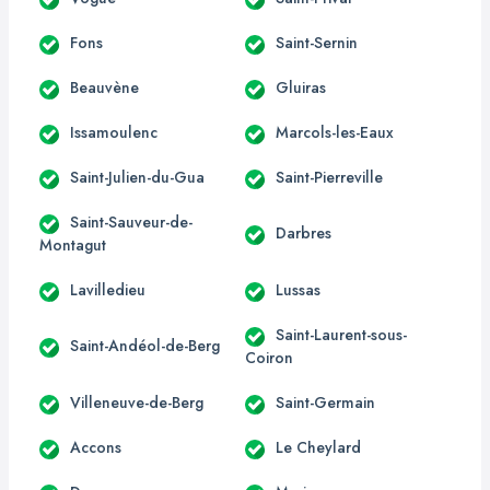
Fons
Saint-Sernin
Beauvène
Gluiras
Issamoulenc
Marcols-les-Eaux
Saint-Julien-du-Gua
Saint-Pierreville
Saint-Sauveur-de-
Darbres
Montagut
Lavilledieu
Lussas
Saint-Laurent-sous-
Saint-Andéol-de-Berg
Coiron
Villeneuve-de-Berg
Saint-Germain
Accons
Le Cheylard