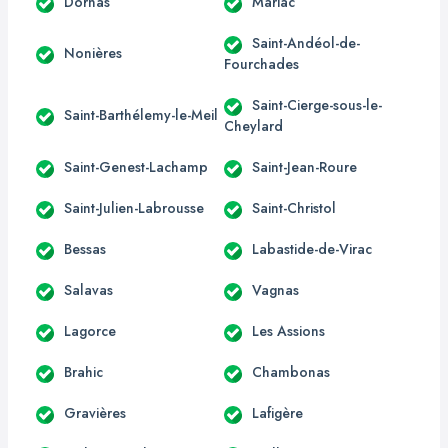
Dornas
Mariac
Saint-Andéol-de-
Nonières
Fourchades
Saint-Cierge-sous-le-
Saint-Barthélemy-le-Meil
Cheylard
Saint-Genest-Lachamp
Saint-Jean-Roure
Saint-Julien-Labrousse
Saint-Christol
Bessas
Labastide-de-Virac
Salavas
Vagnas
Lagorce
Les Assions
Brahic
Chambonas
Gravières
Lafigère