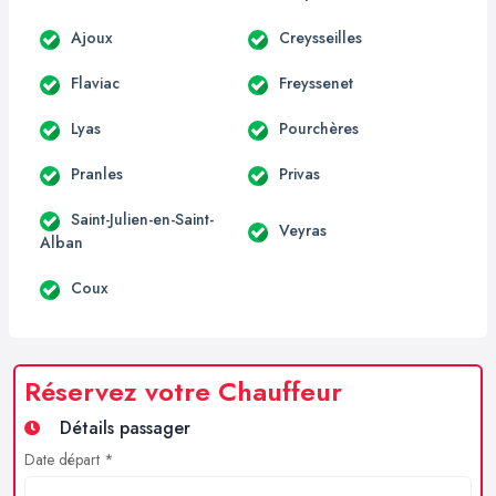
Ajoux
Creysseilles
Flaviac
Freyssenet
Lyas
Pourchères
Pranles
Privas
Saint-Julien-en-Saint-
Veyras
Alban
Coux
Réservez votre Chauffeur
Détails passager
Date départ *