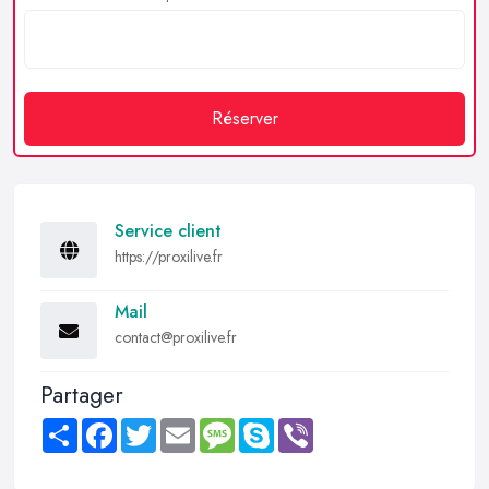
Réserver
Service client
https://proxilive.fr
Mail
contact@proxilive.fr
Partager
Share
Facebook
Twitter
Email
Message
Skype
Viber