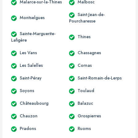
Malarce-sur-la-Thines
Malbosc
Saint-Jean-de-
Montselgues
Pourcharesse
Sainte-Marguerite-
Thines
Lafigère
Les Vans
Chassagnes
Les Salelles
Cornas
Saint-Péray
Saint-Romain-de-Lerps
Soyons
Toulaud
Châteaubourg
Balazuc
Chauzon
Grospierres
Pradons
Ruoms