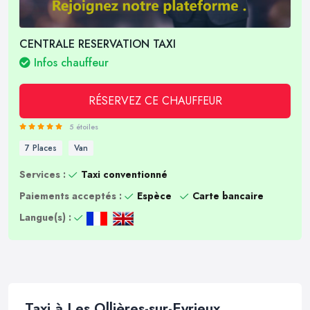
CENTRALE RESERVATION TAXI
Infos chauffeur
RÉSERVEZ CE CHAUFFEUR
5 étoiles
7 Places
Van
Services :
Taxi conventionné
Paiements acceptés :
Espèce
Carte bancaire
Langue(s) :
Taxi à Les Ollières-sur-Eyrieux