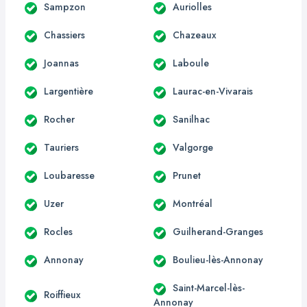
Sampzon
Auriolles
Chassiers
Chazeaux
Joannas
Laboule
Largentière
Laurac-en-Vivarais
Rocher
Sanilhac
Tauriers
Valgorge
Loubaresse
Prunet
Uzer
Montréal
Rocles
Guilherand-Granges
Annonay
Boulieu-lès-Annonay
Saint-Marcel-lès-
Roiffieux
Annonay