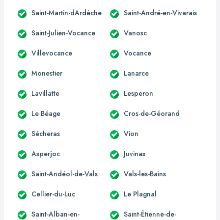
Saint-Martin-dArdèche
Saint-André-en-Vivarais
Saint-Julien-Vocance
Vanosc
Villevocance
Vocance
Monestier
Lanarce
Lavillatte
Lesperon
Le Béage
Cros-de-Géorand
Sécheras
Vion
Asperjoc
Juvinas
Saint-Andéol-de-Vals
Vals-les-Bains
Cellier-du-Luc
Le Plagnal
Saint-Alban-en-
Saint-Étienne-de-