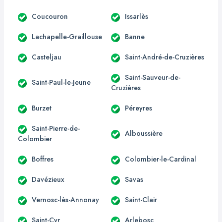
Coucouron
Issarlès
Lachapelle-Graillouse
Banne
Casteljau
Saint-André-de-Cruzières
Saint-Sauveur-de-
Saint-Paul-le-Jeune
Cruzières
Burzet
Péreyres
Saint-Pierre-de-
Alboussière
Colombier
Boffres
Colombier-le-Cardinal
Davézieux
Savas
Vernosc-lès-Annonay
Saint-Clair
Saint-Cyr
Arlebosc