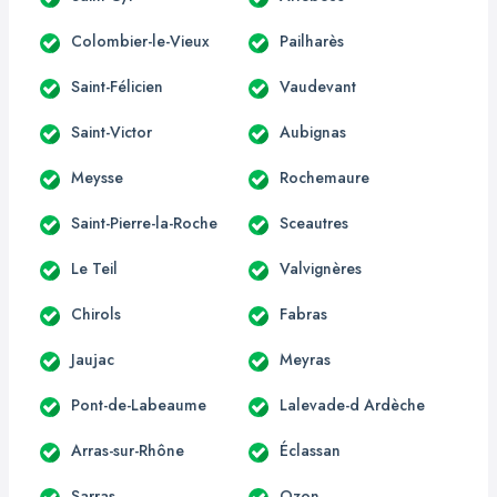
Colombier-le-Vieux
Pailharès
Saint-Félicien
Vaudevant
Saint-Victor
Aubignas
Meysse
Rochemaure
Saint-Pierre-la-Roche
Sceautres
Le Teil
Valvignères
Chirols
Fabras
Jaujac
Meyras
Pont-de-Labeaume
Lalevade-d Ardèche
Arras-sur-Rhône
Éclassan
Sarras
Ozon