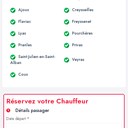
Ajoux
Creysseilles
Flaviac
Freyssenet
Lyas
Pourchères
Pranles
Privas
Saint-Julien-en-Saint-
Veyras
Alban
Coux
Réservez votre Chauffeur
Détails passager
Date départ *