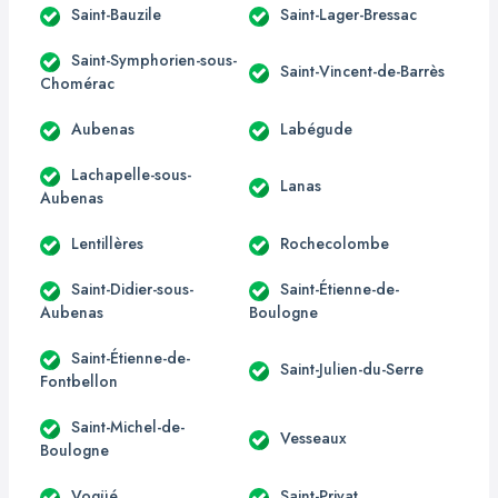
Saint-Bauzile
Saint-Lager-Bressac
Saint-Symphorien-sous-
Saint-Vincent-de-Barrès
Chomérac
Aubenas
Labégude
Lachapelle-sous-
Lanas
Aubenas
Lentillères
Rochecolombe
Saint-Didier-sous-
Saint-Étienne-de-
Aubenas
Boulogne
Saint-Étienne-de-
Saint-Julien-du-Serre
Fontbellon
Saint-Michel-de-
Vesseaux
Boulogne
Vogüé
Saint-Privat