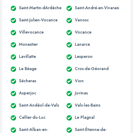
Saint-Martin-dArdèche
Saint-André-en-Vivarais
Saint-Julien-Vocance
Vanosc
Villevocance
Vocance
Monestier
Lanarce
Lavillatte
Lesperon
Le Béage
Cros-de-Géorand
Sécheras
Vion
Asperjoc
Juvinas
Saint-Andéol-de-Vals
Vals-les-Bains
Cellier-du-Luc
Le Plagnal
Saint-Alban-en-
Saint-Étienne-de-