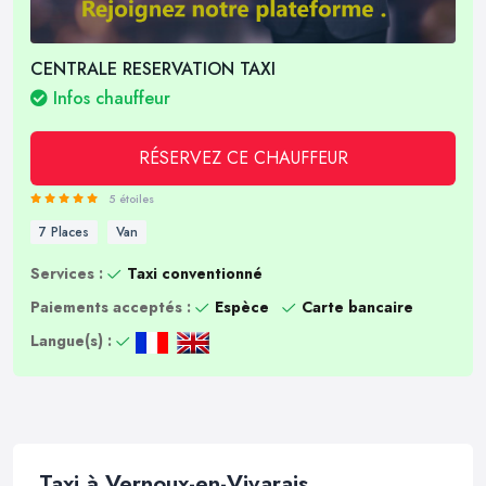
CENTRALE RESERVATION TAXI
Infos chauffeur
RÉSERVEZ CE CHAUFFEUR
5 étoiles
7 Places
Van
Services :
Taxi conventionné
Paiements acceptés :
Espèce
Carte bancaire
Langue(s) :
Taxi à Vernoux-en-Vivarais