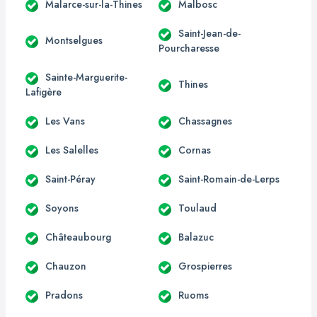
Malarce-sur-la-Thines
Malbosc
Saint-Jean-de-
Montselgues
Pourcharesse
Sainte-Marguerite-
Thines
Lafigère
Les Vans
Chassagnes
Les Salelles
Cornas
Saint-Péray
Saint-Romain-de-Lerps
Soyons
Toulaud
Châteaubourg
Balazuc
Chauzon
Grospierres
Pradons
Ruoms