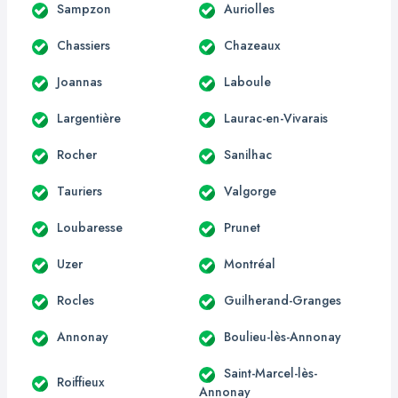
Sampzon
Auriolles
Chassiers
Chazeaux
Joannas
Laboule
Largentière
Laurac-en-Vivarais
Rocher
Sanilhac
Tauriers
Valgorge
Loubaresse
Prunet
Uzer
Montréal
Rocles
Guilherand-Granges
Annonay
Boulieu-lès-Annonay
Saint-Marcel-lès-
Roiffieux
Annonay