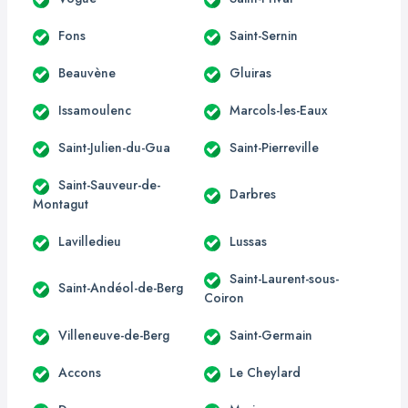
Fons
Saint-Sernin
Beauvène
Gluiras
Issamoulenc
Marcols-les-Eaux
Saint-Julien-du-Gua
Saint-Pierreville
Saint-Sauveur-de-
Darbres
Montagut
Lavilledieu
Lussas
Saint-Laurent-sous-
Saint-Andéol-de-Berg
Coiron
Villeneuve-de-Berg
Saint-Germain
Accons
Le Cheylard