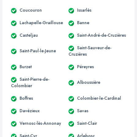
Coucouron
Issarlès
Lachapelle-Graillouse
Banne
Casteljau
Saint-André-de-Cruzières
Saint-Sauveur-de-
Saint-Paul-le-Jeune
Cruzières
Burzet
Péreyres
Saint-Pierre-de-
Alboussière
Colombier
Boffres
Colombier-le-Cardinal
Davézieux
Savas
Vernosc-lès-Annonay
Saint-Clair
Saint-Cyr
Arlebosc