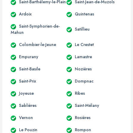
Saint-Barthélemy-le-Plain
Saint-Jean-de-Muzols
Ardoix
Quintenas
Saint-Symphorien-de-
Satillieu
Mahun
Colombier-le-Jeune
Le Crestet
Empurany
Lamastre
Saint-Basile
Nozières
Saint-Prix
Dompnac
Joyeuse
Ribes
Sablières
Saint-Mélany
Vernon
Rosières
Le Pouzin
Rompon