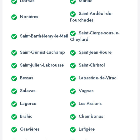
Dornas
Mariac
Saint-Andéol-de-
Nonières
Fourchades
Saint-Cierge-sous-le-
Saint-Barthélemy-le-Meil
Cheylard
Saint-Genest-Lachamp
Saint-Jean-Roure
Saint-Julien-Labrousse
Saint-Christol
Bessas
Labastide-de-Virac
Salavas
Vagnas
Lagorce
Les Assions
Brahic
Chambonas
Gravières
Lafigère