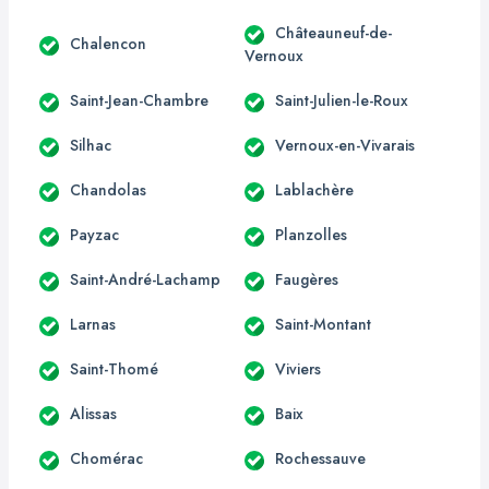
Châteauneuf-de-
Chalencon
Vernoux
Saint-Jean-Chambre
Saint-Julien-le-Roux
Silhac
Vernoux-en-Vivarais
Chandolas
Lablachère
Payzac
Planzolles
Saint-André-Lachamp
Faugères
Larnas
Saint-Montant
Saint-Thomé
Viviers
Alissas
Baix
Chomérac
Rochessauve