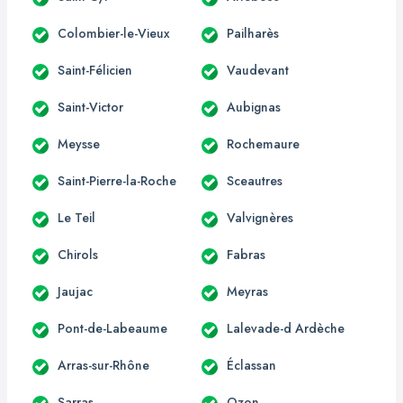
Colombier-le-Vieux
Pailharès
Saint-Félicien
Vaudevant
Saint-Victor
Aubignas
Meysse
Rochemaure
Saint-Pierre-la-Roche
Sceautres
Le Teil
Valvignères
Chirols
Fabras
Jaujac
Meyras
Pont-de-Labeaume
Lalevade-d Ardèche
Arras-sur-Rhône
Éclassan
Sarras
Ozon