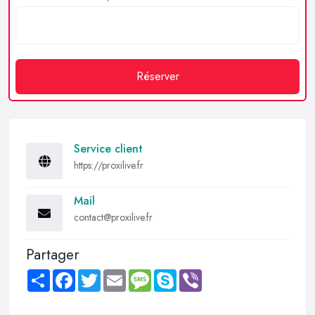
Réserver
Service client
https://proxilive.fr
Mail
contact@proxilive.fr
Partager
Share
Facebook
Twitter
Email
Message
Skype
Viber