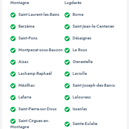
Montagne
Lugdarès
Saint-Laurent-les-Bains
Borne
Berzème
Saint-Jean-le-Centenier
Saint-Pons
Désaignes
Montpezat-sous-Bauzon
Le Roux
Aizac
Genestelle
Lachamp-Raphaël
Laviolle
Mézilhac
Saint-Joseph-des-Bancs
Lafarre
Lalouvesc
Saint-Pierre-sur-Doux
Issanlas
Saint-Cirgues-en-
Sainte-Eulalie
Montagne