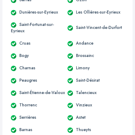
Dunières-sur-Eyrieux
Les Ollières-sur-Eyrieux
Saint-Fortunat-sur-
Saint-Vincent-de-Durfort
Eyrieux
Cruas
Andance
Bogy
Brossainc
Charnas
Limony
Peaugres
Saint-Désirat
Saint-Étienne-de-Valoux
Talencieux
Thorrenc
Vinzieux
Serrières
Astet
Barnas
Thueyts