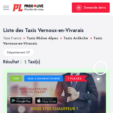
Demande devis
Liste des Taxis Vernoux-en-Vivarais
Taxis France
>
Taxis Rhône Alpes
>
Taxis Ardèche
>
Taxis
Vernoux-en-Vivarais
Département 07
Résultat :
Taxi(s)
1
TOP
TAXI CONVENTIONNÉ
7 PLACES