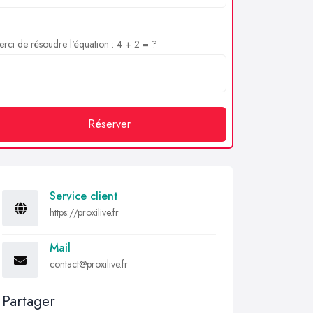
rci de résoudre l'équation : 4 + 2 = ?
Réserver
Service client
https://proxilive.fr
Mail
contact@proxilive.fr
Partager