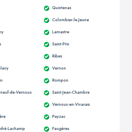
Quintenas
Colombier-le-Jeune
ny
Lamastre
s
Saint-Prix
Ribes
élany
Vernon
in
Rompon
neuf-de-Vernoux
Saint-Jean-Chambre
Vernoux-en-Vivarais
ère
Payzac
ndré-Lachamp
Faugères