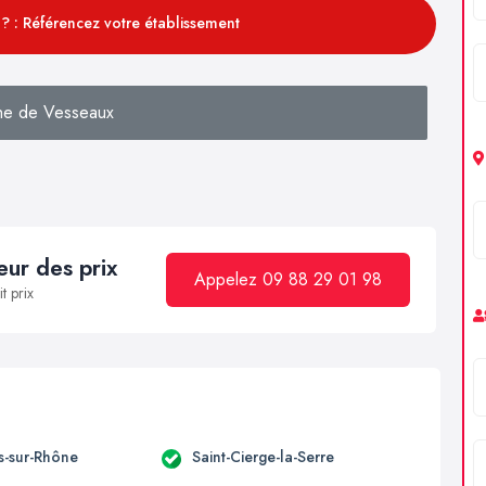
? : Référencez votre établissement
he de Vesseaux
ur des prix
Appelez 09 88 29 01 98
t prix
-sur-Rhône
Saint-Cierge-la-Serre