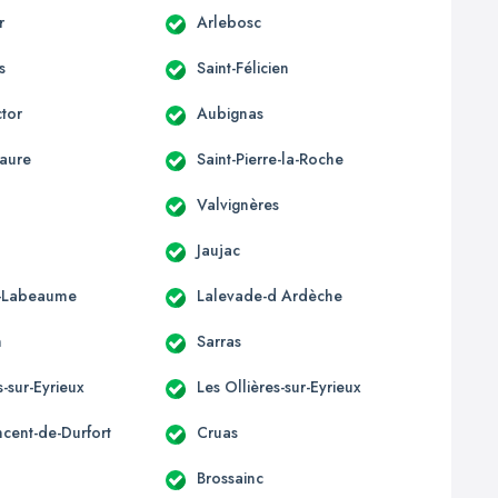
r
Arlebosc
s
Saint-Félicien
ctor
Aubignas
aure
Saint-Pierre-la-Roche
Valvignères
Jaujac
e-Labeaume
Lalevade-d Ardèche
n
Sarras
-sur-Eyrieux
Les Ollières-sur-Eyrieux
ncent-de-Durfort
Cruas
Brossainc