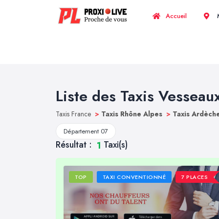
Accueil
M
Liste des Taxis Vesseau
Taxis France
>
Taxis Rhône Alpes
>
Taxis Ardèch
Département 07
Résultat :
Taxi(s)
1
TOP
TAXI CONVENTIONNÉ
7 PLACES