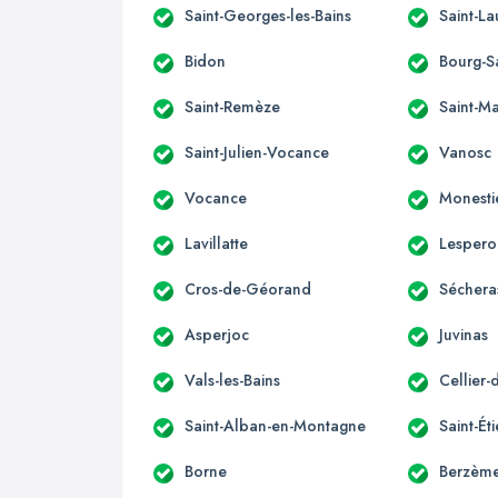
Saint-Georges-les-Bains
Saint-L
Bidon
Bourg-S
Saint-Remèze
Saint-M
Saint-Julien-Vocance
Vanosc
Vocance
Monesti
Lavillatte
Lespero
Cros-de-Géorand
Séchera
Asperjoc
Juvinas
Vals-les-Bains
Cellier-
Saint-Alban-en-Montagne
Saint-É
Borne
Berzèm