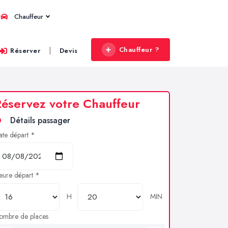
Chauffeur
Chauffeur ?
|
Réserver
Devis
éservez votre Chauffeur
Détails passager
ate départ *
eure départ *
H
MIN
ombre de places