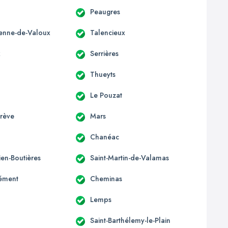
Peaugres
tienne-de-Valoux
Talencieux
x
Serrières
Thueyts
Le Pouzat
grève
Mars
Chanéac
lien-Boutières
Saint-Martin-de-Valamas
lément
Cheminas
Lemps
Saint-Barthélemy-le-Plain