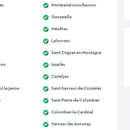
es
Montpezat-sous-Bauzon
Genestelle
Mézilhac
Lalouvesc
Saint-Cirgues-en-Montagne
ron
Issarlès
Casteljau
ul-le-Jeune
Saint-Sauveur-de-Cruzières
s
Saint-Pierre-de-Colombier
Colombier-le-Cardinal
Vernosc-lès-Annonay