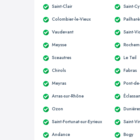
Saint-Clair
Saint-Cy
Colombier-le-Vieux
Pailharè
Vaudevant
Saint-Vi
Meysse
Rochem
Sceautres
Le Teil
Chirols
Fabras
Meyras
Pont-d
Arras-sur-Rhône
Éclassa
Ozon
Dunières
Saint-Fortunat-sur-Eyrieux
Saint-Vi
Andance
Bogy