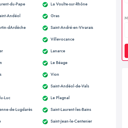
aurent-du-Pape
La Voulte-sur-Rhône
aint-Andéol
Gras
Me
artin-dArdèche
Saint-André-en-Vivarais
Villevocance
er
Lanarce
n
Le Béage
s
Vion
Saint-Andéol-de-Vals
du-Luc
Le Plagnal
tienne-de-Lugdarès
Saint-Laurent-les-Bains
e
Saint-Jean-le-Centenier