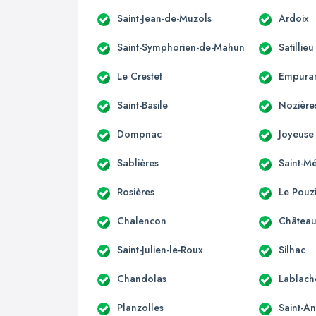
Saint-Jean-de-Muzols
Ardoix
Saint-Symphorien-de-Mahun
Satillieu
Le Crestet
Empura
Saint-Basile
Nozière
Dompnac
Joyeuse
Sablières
Saint-M
Rosières
Le Pouz
Chalencon
Château
Saint-Julien-le-Roux
Silhac
Chandolas
Lablach
Planzolles
Saint-A