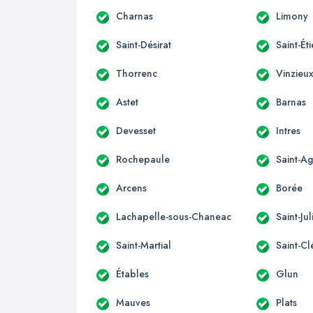
Charnas
Limony
Saint-Désirat
Saint-É
Thorrenc
Vinzieu
Astet
Barnas
Devesset
Intres
Rochepaule
Saint-A
Arcens
Borée
Lachapelle-sous-Chaneac
Saint-Ju
Saint-Martial
Saint-C
Étables
Glun
Mauves
Plats