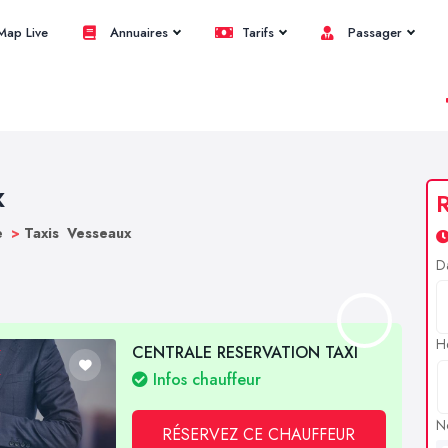
ap Live
Annuaires
Tarifs
Passager
x
R
e
>
Taxis Vesseaux
D
H
CENTRALE RESERVATION TAXI
Infos chauffeur
N
RÉSERVEZ CE CHAUFFEUR