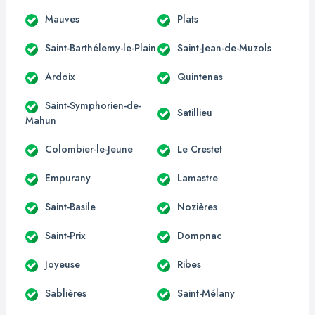
Mauves
Plats
Saint-Barthélemy-le-Plain
Saint-Jean-de-Muzols
Ardoix
Quintenas
Saint-Symphorien-de-
Satillieu
Mahun
Colombier-le-Jeune
Le Crestet
Empurany
Lamastre
Saint-Basile
Nozières
Saint-Prix
Dompnac
Joyeuse
Ribes
Sablières
Saint-Mélany