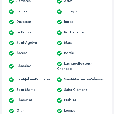
Serrières
Astet
Barnas
Thueyts
Devesset
Intres
Le Pouzat
Rochepaule
Saint-Agrève
Mars
Arcens
Borée
Lachapelle-sous-
Chanéac
Chaneac
Saint-Julien-Boutières
Saint-Martin-de-Valamas
Saint-Martial
Saint-Clément
Cheminas
Étables
Glun
Lemps