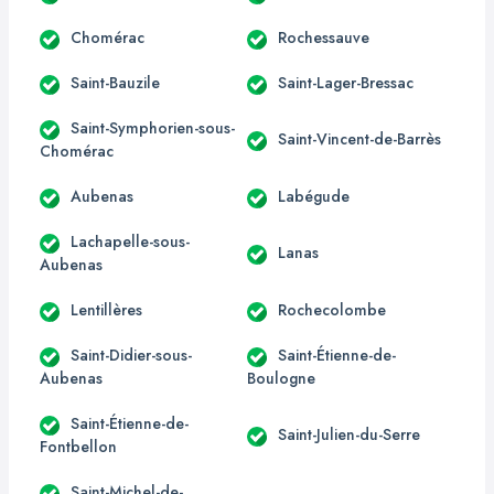
Chomérac
Rochessauve
Saint-Bauzile
Saint-Lager-Bressac
Saint-Symphorien-sous-
Saint-Vincent-de-Barrès
Chomérac
Aubenas
Labégude
Lachapelle-sous-
Lanas
Aubenas
Lentillères
Rochecolombe
Saint-Didier-sous-
Saint-Étienne-de-
Aubenas
Boulogne
Saint-Étienne-de-
Saint-Julien-du-Serre
Fontbellon
Saint-Michel-de-