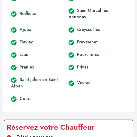
Saint-Marcel-lès-
Roiffieux
Annonay
Ajoux
Creysseilles
Flaviac
Freyssenet
Lyas
Pourchères
Pranles
Privas
Saint-Julien-en-Saint-
Veyras
Alban
Coux
Réservez votre Chauffeur