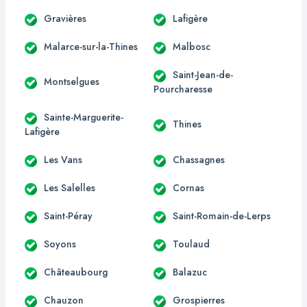
Gravières
Lafigère
Malarce-sur-la-Thines
Malbosc
Saint-Jean-de-
Montselgues
Pourcharesse
Sainte-Marguerite-
Thines
Lafigère
Les Vans
Chassagnes
Les Salelles
Cornas
Saint-Péray
Saint-Romain-de-Lerps
Soyons
Toulaud
Châteaubourg
Balazuc
Chauzon
Grospierres