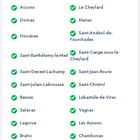
Accons
Le Cheylard
Dornas
Mariac
Saint-Andéol-de-
Nonières
Fourchades
Saint-Cierge-sous-le-
Saint-Barthélemy-le-Meil
Cheylard
Saint-Genest-Lachamp
Saint-Jean-Roure
Saint-Julien-Labrousse
Saint-Christol
Bessas
Labastide-de-Virac
Salavas
Vagnas
Lagorce
Les Assions
Brahic
Chambonas