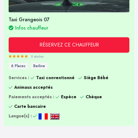
Taxi Grangeois 07
Infos chauffeur
RÉSERVEZ CE CHAUFFEUR
5 étoiles
6 Places
Berline
Services :
Taxi conventionné
Siège Bébé
Animaux acceptés
Paiements acceptés :
Espèce
Chèque
Carte bancaire
Langue(s) :