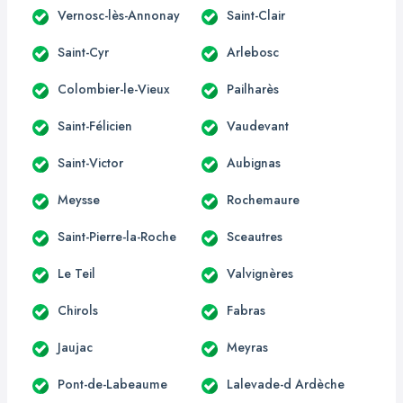
Vernosc-lès-Annonay
Saint-Clair
Saint-Cyr
Arlebosc
Colombier-le-Vieux
Pailharès
Saint-Félicien
Vaudevant
Saint-Victor
Aubignas
Meysse
Rochemaure
Saint-Pierre-la-Roche
Sceautres
Le Teil
Valvignères
Chirols
Fabras
Jaujac
Meyras
Pont-de-Labeaume
Lalevade-d Ardèche