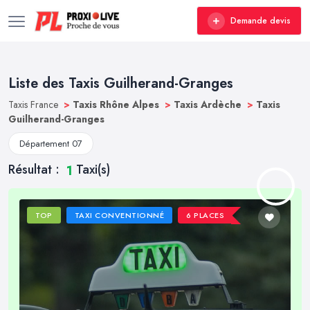
Demande devis
Liste des Taxis Guilherand-Granges
Taxis France
>
Taxis Rhône Alpes
>
Taxis Ardèche
>
Taxis
Guilherand-Granges
Département 07
Résultat :
Taxi(s)
1
TOP
TAXI CONVENTIONNÉ
6 PLACES