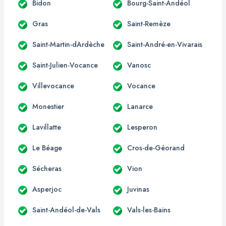
Bidon
Bourg-Saint-Andéol
Gras
Saint-Remèze
Saint-Martin-dArdèche
Saint-André-en-Vivarais
Saint-Julien-Vocance
Vanosc
Villevocance
Vocance
Monestier
Lanarce
Lavillatte
Lesperon
Le Béage
Cros-de-Géorand
Sécheras
Vion
Asperjoc
Juvinas
Saint-Andéol-de-Vals
Vals-les-Bains