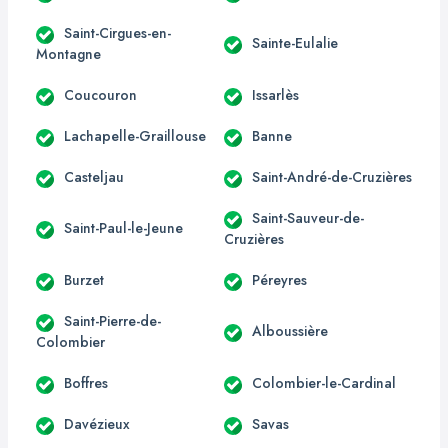
Saint-Cirgues-en-
Sainte-Eulalie
Montagne
Coucouron
Issarlès
Lachapelle-Graillouse
Banne
Casteljau
Saint-André-de-Cruzières
Saint-Sauveur-de-
Saint-Paul-le-Jeune
Cruzières
Burzet
Péreyres
Saint-Pierre-de-
Alboussière
Colombier
Boffres
Colombier-le-Cardinal
Davézieux
Savas