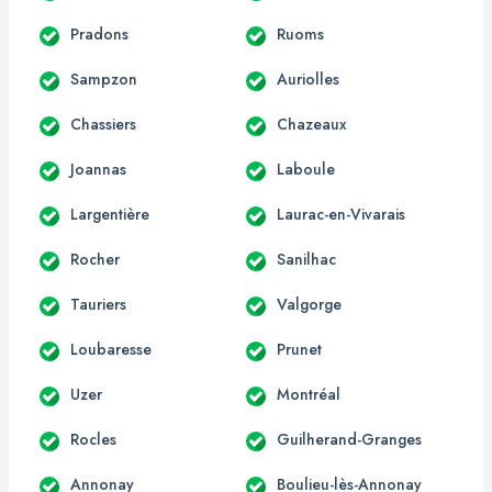
Pradons
Ruoms
Sampzon
Auriolles
Chassiers
Chazeaux
Joannas
Laboule
Largentière
Laurac-en-Vivarais
Rocher
Sanilhac
Tauriers
Valgorge
Loubaresse
Prunet
Uzer
Montréal
Rocles
Guilherand-Granges
Annonay
Boulieu-lès-Annonay