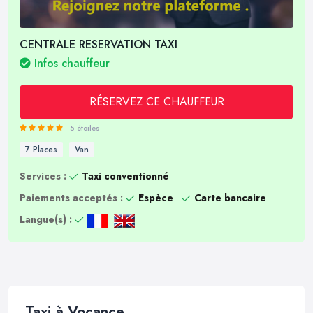
CENTRALE RESERVATION TAXI
Infos chauffeur
RÉSERVEZ CE CHAUFFEUR
5 étoiles
7 Places
Van
Services :
Taxi conventionné
Paiements acceptés :
Espèce
Carte bancaire
Langue(s) :
Taxi à Vocance