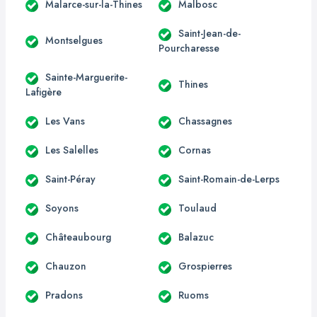
Malarce-sur-la-Thines
Malbosc
Saint-Jean-de-
Montselgues
Pourcharesse
Sainte-Marguerite-
Thines
Lafigère
Les Vans
Chassagnes
Les Salelles
Cornas
Saint-Péray
Saint-Romain-de-Lerps
Soyons
Toulaud
Châteaubourg
Balazuc
Chauzon
Grospierres
Pradons
Ruoms