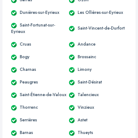
Dunières-sur-Eyrieux
Les Ollières-sur-Eyrieux
Saint-Fortunat-sur-
Saint-Vincent-de-Durfort
Eyrieux
Cruas
Andance
Bogy
Brossainc
Charnas
Limony
Peaugres
Saint-Désirat
Saint-Étienne-de-Valoux
Talencieux
Thorrenc
Vinzieux
Serrières
Astet
Barnas
Thueyts