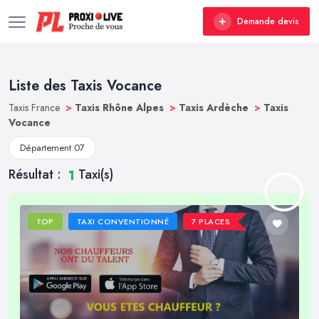
Demande devis
Liste des Taxis Vocance
Taxis France
>
Taxis Rhône Alpes
>
Taxis Ardèche
>
Taxis
Vocance
Département 07
Résultat :
Taxi(s)
1
TOP
TAXI CONVENTIONNÉ
7 PLACES