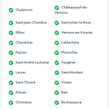
Châteauneuf-de-
Chalencon
Vernoux
Saint-Jean-Chambre
Saint-Julien-le-Roux
Silhac
Vernoux-en-Vivarais
Chandolas
Lablachère
Payzac
Planzolles
Saint-André-Lachamp
Faugères
Larnas
Saint-Montant
Saint-Thomé
Viviers
Alissas
Baix
Chomérac
Rochessauve