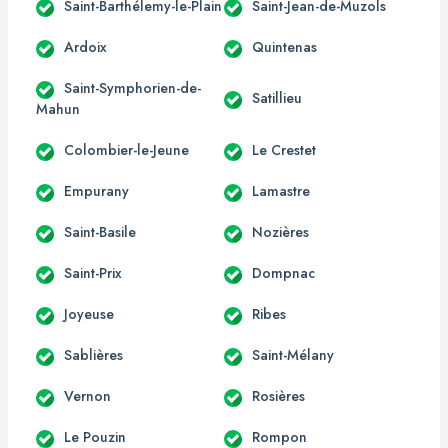
Saint-Barthélemy-le-Plain
Saint-Jean-de-Muzols
Ardoix
Quintenas
Saint-Symphorien-de-
Satillieu
Mahun
Colombier-le-Jeune
Le Crestet
Empurany
Lamastre
Saint-Basile
Nozières
Saint-Prix
Dompnac
Joyeuse
Ribes
Sablières
Saint-Mélany
Vernon
Rosières
Le Pouzin
Rompon