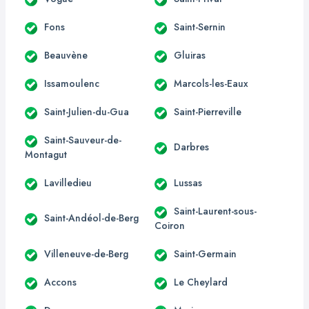
Fons
Saint-Sernin
Beauvène
Gluiras
Issamoulenc
Marcols-les-Eaux
Saint-Julien-du-Gua
Saint-Pierreville
Saint-Sauveur-de-
Darbres
Montagut
Lavilledieu
Lussas
Saint-Laurent-sous-
Saint-Andéol-de-Berg
Coiron
Villeneuve-de-Berg
Saint-Germain
Accons
Le Cheylard