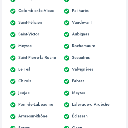
Colombier-le-Vieux
Pailharès
Saint-Félicien
Vaudevant
Saint-Victor
Aubignas
Meysse
Rochemaure
Saint-Pierre-la-Roche
Sceautres
Le Teil
Valvignères
Chirols
Fabras
Jaujac
Meyras
Pont-de-Labeaume
Lalevade-d Ardèche
Arras-sur-Rhône
Éclassan
Sarras
Ozon