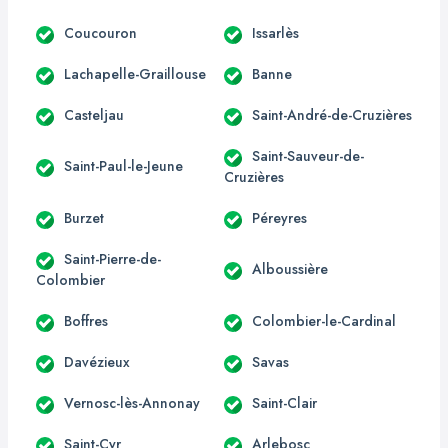
Coucouron
Issarlès
Lachapelle-Graillouse
Banne
Casteljau
Saint-André-de-Cruzières
Saint-Sauveur-de-
Saint-Paul-le-Jeune
Cruzières
Burzet
Péreyres
Saint-Pierre-de-
Alboussière
Colombier
Boffres
Colombier-le-Cardinal
Davézieux
Savas
Vernosc-lès-Annonay
Saint-Clair
Saint-Cyr
Arlebosc