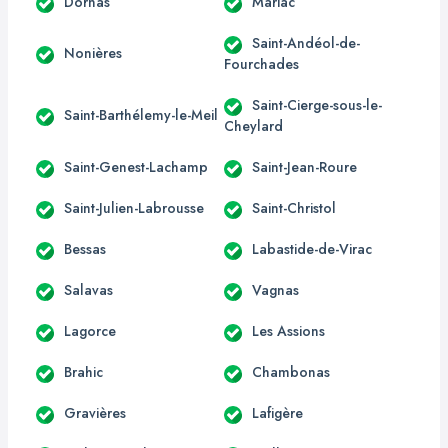
Dornas
Mariac
Saint-Andéol-de-
Nonières
Fourchades
Saint-Cierge-sous-le-
Saint-Barthélemy-le-Meil
Cheylard
Saint-Genest-Lachamp
Saint-Jean-Roure
Saint-Julien-Labrousse
Saint-Christol
Bessas
Labastide-de-Virac
Salavas
Vagnas
Lagorce
Les Assions
Brahic
Chambonas
Gravières
Lafigère