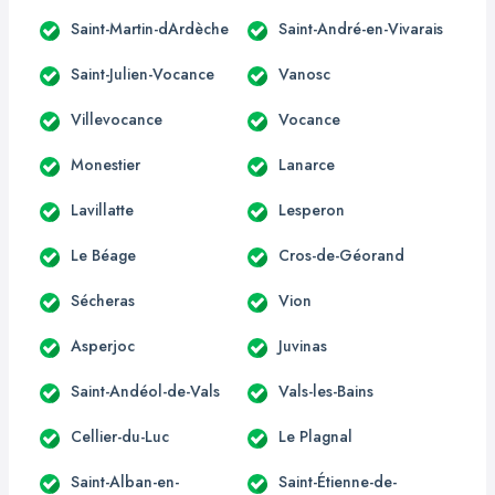
Saint-Martin-dArdèche
Saint-André-en-Vivarais
Saint-Julien-Vocance
Vanosc
Villevocance
Vocance
Monestier
Lanarce
Lavillatte
Lesperon
Le Béage
Cros-de-Géorand
Sécheras
Vion
Asperjoc
Juvinas
Saint-Andéol-de-Vals
Vals-les-Bains
Cellier-du-Luc
Le Plagnal
Saint-Alban-en-
Saint-Étienne-de-