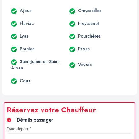
Ajoux
Creysseilles
Flaviac
Freyssenet
Lyas
Pourchères
Pranles
Privas
Saint-Julien-en-Saint-
Veyras
Alban
Coux
Réservez votre Chauffeur
Détails passager
Date départ *