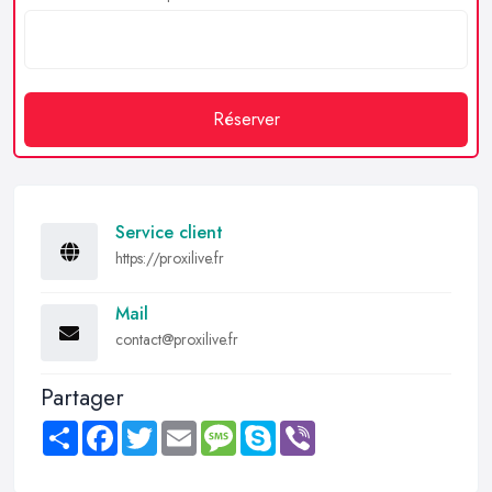
Réserver
Service client
https://proxilive.fr
Mail
contact@proxilive.fr
Partager
Share
Facebook
Twitter
Email
Message
Skype
Viber