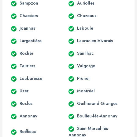
Sampzon
Auriolles
Chassiers
Chazeaux
Joannas
Laboule
Largentière
Laurac-en-Vivarais
Rocher
Sanilhac
Tauriers
Valgorge
Loubaresse
Prunet
Uzer
Montréal
Rocles
Guilherand-Granges
Annonay
Boulieu-lès-Annonay
Saint-Marcel-lès-
Roiffieux
Annonay