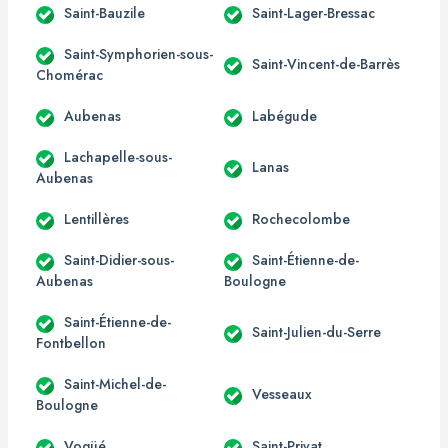
Saint-Bauzile
Saint-Lager-Bressac
Saint-Symphorien-sous-
Saint-Vincent-de-Barrès
Chomérac
Aubenas
Labégude
Lachapelle-sous-
Lanas
Aubenas
Lentillères
Rochecolombe
Saint-Didier-sous-
Saint-Étienne-de-
Aubenas
Boulogne
Saint-Étienne-de-
Saint-Julien-du-Serre
Fontbellon
Saint-Michel-de-
Vesseaux
Boulogne
Vogüé
Saint-Privat