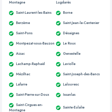
Montagne
Lugdarès
Saint-Laurent-les-Bains
Borne
Berzème
Saint-Jean-le-Centenier
Saint-Pons
Désaignes
Montpezat-sous-Bauzon
Le Roux
Aizac
Genestelle
Lachamp-Raphaël
Laviolle
Mézilhac
Saint-Joseph-des-Bancs
Lafarre
Lalouvesc
Saint-Pierre-sur-Doux
Issanlas
Saint-Cirgues-en-
Sainte-Eulalie
Montagne