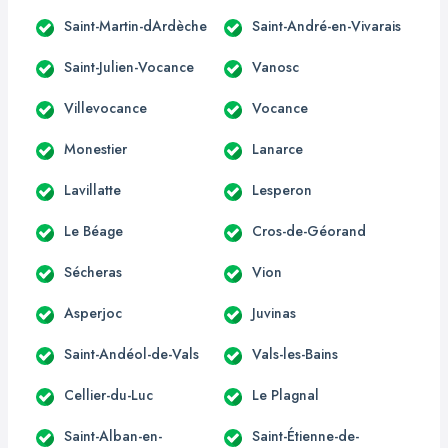
Saint-Martin-dArdèche
Saint-André-en-Vivarais
Saint-Julien-Vocance
Vanosc
Villevocance
Vocance
Monestier
Lanarce
Lavillatte
Lesperon
Le Béage
Cros-de-Géorand
Sécheras
Vion
Asperjoc
Juvinas
Saint-Andéol-de-Vals
Vals-les-Bains
Cellier-du-Luc
Le Plagnal
Saint-Alban-en-
Saint-Étienne-de-