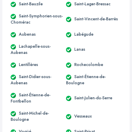
Saint-Bauzile
Saint-Lager-Bressac
Saint-Symphorien-sous-
Saint-Vincent-de-Barrès
Chomérac
Aubenas
Labégude
Lachapelle-sous-
Lanas
Aubenas
Lentillères
Rochecolombe
Saint-Didier-sous-
Saint-Étienne-de-
Aubenas
Boulogne
Saint-Étienne-de-
Saint-Julien-du-Serre
Fontbellon
Saint-Michel-de-
Vesseaux
Boulogne
Vogüé
Saint-Privat