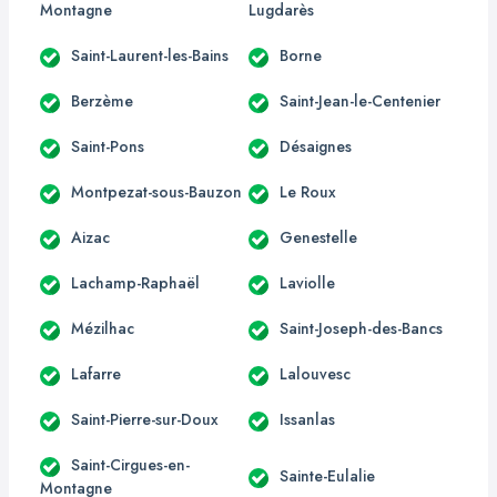
Montagne
Lugdarès
Saint-Laurent-les-Bains
Borne
Berzème
Saint-Jean-le-Centenier
Saint-Pons
Désaignes
Montpezat-sous-Bauzon
Le Roux
Aizac
Genestelle
Lachamp-Raphaël
Laviolle
Mézilhac
Saint-Joseph-des-Bancs
Lafarre
Lalouvesc
Saint-Pierre-sur-Doux
Issanlas
Saint-Cirgues-en-
Sainte-Eulalie
Montagne