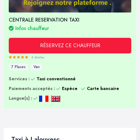
CENTRALE RESERVATION TAXI
Infos chauffeur
RÉSERVEZ CE CHAUFFEUR
5 étoiles
7 Places
Van
Services :
Taxi conventionné
Paiements acceptés :
Espèce
Carte bancaire
Langue(s) :
Taxi à Lalouvesc