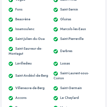
Fons
Saint-Sernin
Beauvène
Gluiras
Issamoulenc
Marcols-les-Eaux
Saint-Julien-du-Gua
Saint-Pierreville
Saint-Sauveur-de-
Darbres
Montagut
Lavilledieu
Lussas
Saint-Laurent-sous-
Saint-Andéol-de-Berg
Coiron
Villeneuve-de-Berg
Saint-Germain
Accons
Le Cheylard