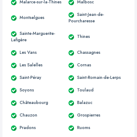
Malarce-sur-la-Thines
Malbosc
Saint-Jean-de-
Montselgues
Pourcharesse
Sainte-Marguerite-
Thines
Lafigère
Les Vans
Chassagnes
Les Salelles
Cornas
Saint-Péray
Saint-Romain-de-Lerps
Soyons
Toulaud
Châteaubourg
Balazuc
Chauzon
Grospierres
Pradons
Ruoms