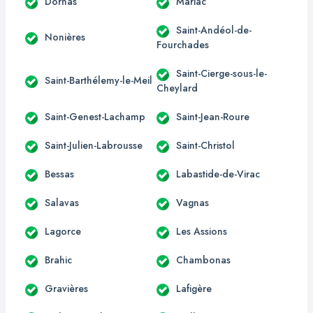
Dornas
Mariac
Saint-Andéol-de-
Nonières
Fourchades
Saint-Cierge-sous-le-
Saint-Barthélemy-le-Meil
Cheylard
Saint-Genest-Lachamp
Saint-Jean-Roure
Saint-Julien-Labrousse
Saint-Christol
Bessas
Labastide-de-Virac
Salavas
Vagnas
Lagorce
Les Assions
Brahic
Chambonas
Gravières
Lafigère