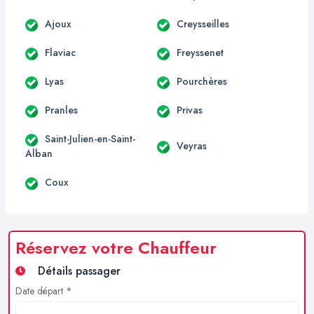
Ajoux
Creysseilles
Flaviac
Freyssenet
Lyas
Pourchères
Pranles
Privas
Saint-Julien-en-Saint-
Veyras
Alban
Coux
Réservez votre Chauffeur
Détails passager
Date départ *