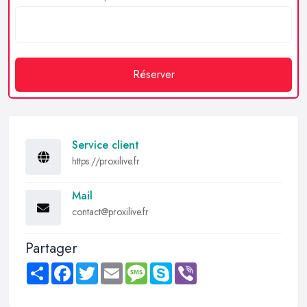
Réserver
Service client
https://proxilive.fr
Mail
contact@proxilive.fr
Partager
Share
Facebook
Twitter
Email
Message
Skype
Viber