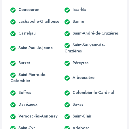
Coucouron
Issarlès
Lachapelle-Graillouse
Banne
Casteljau
Saint-André-de-Cruzières
Saint-Sauveur-de-
Saint-Paul-le-Jeune
Cruzières
Burzet
Péreyres
Saint-Pierre-de-
Alboussière
Colombier
Boffres
Colombier-le-Cardinal
Davézieux
Savas
Vernosc-lès-Annonay
Saint-Clair
Saint-Cyr
Arlebosc