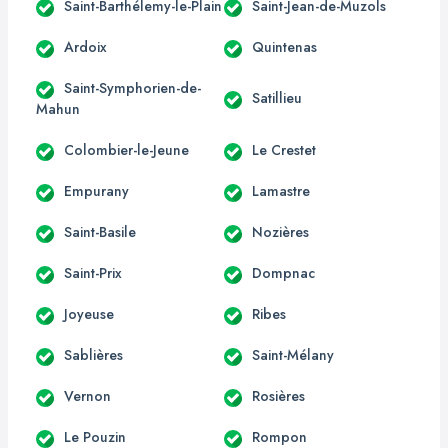
Saint-Barthélemy-le-Plain
Saint-Jean-de-Muzols
Ardoix
Quintenas
Saint-Symphorien-de-
Satillieu
Mahun
Colombier-le-Jeune
Le Crestet
Empurany
Lamastre
Saint-Basile
Nozières
Saint-Prix
Dompnac
Joyeuse
Ribes
Sablières
Saint-Mélany
Vernon
Rosières
Le Pouzin
Rompon