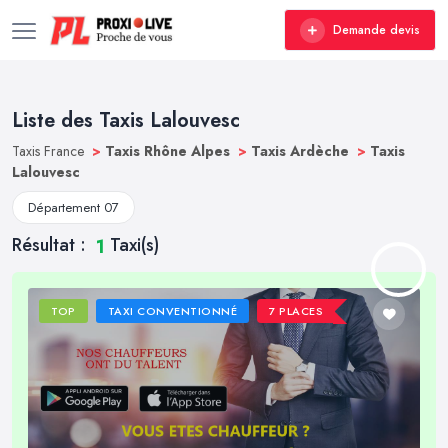
Demande devis
Liste des Taxis Lalouvesc
Taxis France
>
Taxis Rhône Alpes
>
Taxis Ardèche
>
Taxis
Lalouvesc
Département 07
Résultat :
Taxi(s)
1
TOP
TAXI CONVENTIONNÉ
7 PLACES