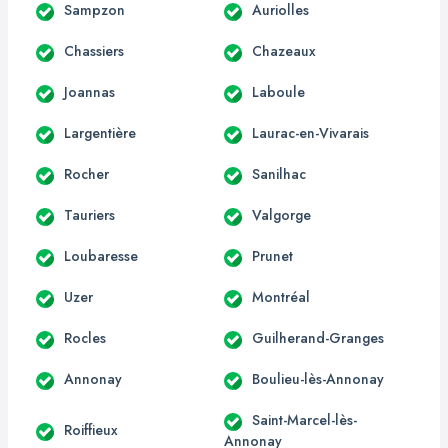
Sampzon
Auriolles
Chassiers
Chazeaux
Joannas
Laboule
Largentière
Laurac-en-Vivarais
Rocher
Sanilhac
Tauriers
Valgorge
Loubaresse
Prunet
Uzer
Montréal
Rocles
Guilherand-Granges
Annonay
Boulieu-lès-Annonay
Saint-Marcel-lès-
Roiffieux
Annonay