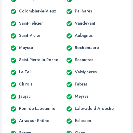
Colombier-le-Vieux
Pailharès
Saint-Félicien
Vaudevant
Saint-Victor
Aubignas
Meysse
Rochemaure
Saint-Pierre-la-Roche
Sceautres
Le Teil
Valvignères
Chirols
Fabras
Jaujac
Meyras
Pont-de-Labeaume
Lalevade-d Ardèche
Arras-sur-Rhône
Éclassan
Sarras
Ozon