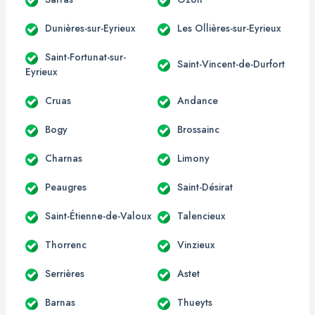
Dunières-sur-Eyrieux
Les Ollières-sur-Eyrieux
Saint-Fortunat-sur-
Saint-Vincent-de-Durfort
Eyrieux
Cruas
Andance
Bogy
Brossainc
Charnas
Limony
Peaugres
Saint-Désirat
Saint-Étienne-de-Valoux
Talencieux
Thorrenc
Vinzieux
Serrières
Astet
Barnas
Thueyts