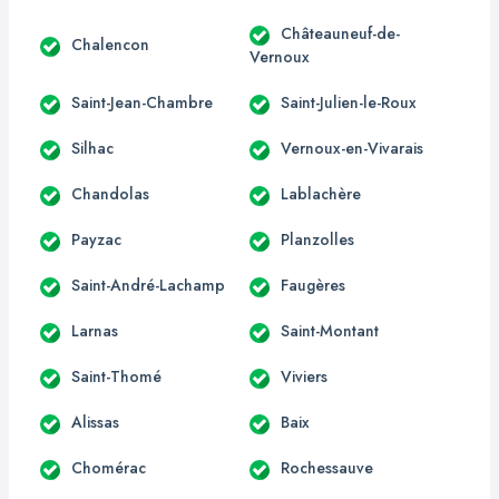
Châteauneuf-de-
Chalencon
Vernoux
Saint-Jean-Chambre
Saint-Julien-le-Roux
Silhac
Vernoux-en-Vivarais
Chandolas
Lablachère
Payzac
Planzolles
Saint-André-Lachamp
Faugères
Larnas
Saint-Montant
Saint-Thomé
Viviers
Alissas
Baix
Chomérac
Rochessauve