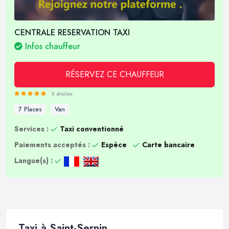
CENTRALE RESERVATION TAXI
Infos chauffeur
RÉSERVEZ CE CHAUFFEUR
5 étoiles
7 Places
Van
Services :
Taxi conventionné
Paiements acceptés :
Espèce
Carte bancaire
Langue(s) :
Taxi à Saint-Sernin