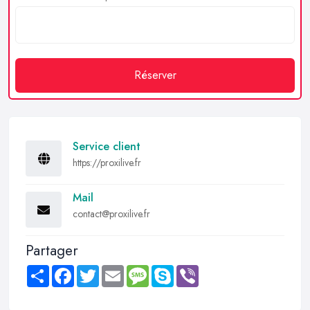
Réserver
Service client
https://proxilive.fr
Mail
contact@proxilive.fr
Partager
Share
Facebook
Twitter
Email
Message
Skype
Viber