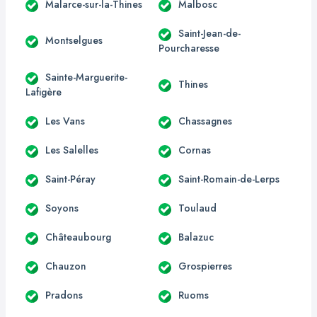
Malarce-sur-la-Thines
Malbosc
Saint-Jean-de-
Montselgues
Pourcharesse
Sainte-Marguerite-
Thines
Lafigère
Les Vans
Chassagnes
Les Salelles
Cornas
Saint-Péray
Saint-Romain-de-Lerps
Soyons
Toulaud
Châteaubourg
Balazuc
Chauzon
Grospierres
Pradons
Ruoms