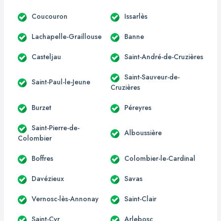
Coucouron
Issarlès
Lachapelle-Graillouse
Banne
Casteljau
Saint-André-de-Cruzières
Saint-Sauveur-de-
Saint-Paul-le-Jeune
Cruzières
Burzet
Péreyres
Saint-Pierre-de-
Alboussière
Colombier
Boffres
Colombier-le-Cardinal
Davézieux
Savas
Vernosc-lès-Annonay
Saint-Clair
Saint-Cyr
Arlebosc