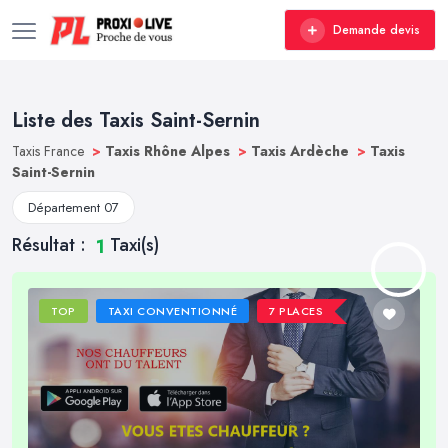
Demande devis
Liste des Taxis Saint-Sernin
Taxis France
>
Taxis Rhône Alpes
>
Taxis Ardèche
>
Taxis
Saint-Sernin
Département 07
Résultat :
Taxi(s)
1
TOP
TAXI CONVENTIONNÉ
7 PLACES