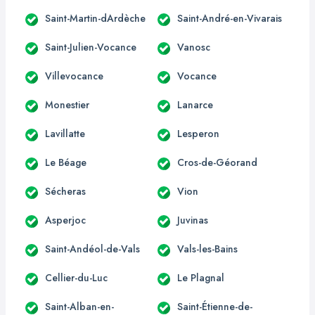
Saint-Martin-dArdèche
Saint-André-en-Vivarais
Saint-Julien-Vocance
Vanosc
Villevocance
Vocance
Monestier
Lanarce
Lavillatte
Lesperon
Le Béage
Cros-de-Géorand
Sécheras
Vion
Asperjoc
Juvinas
Saint-Andéol-de-Vals
Vals-les-Bains
Cellier-du-Luc
Le Plagnal
Saint-Alban-en-
Saint-Étienne-de-