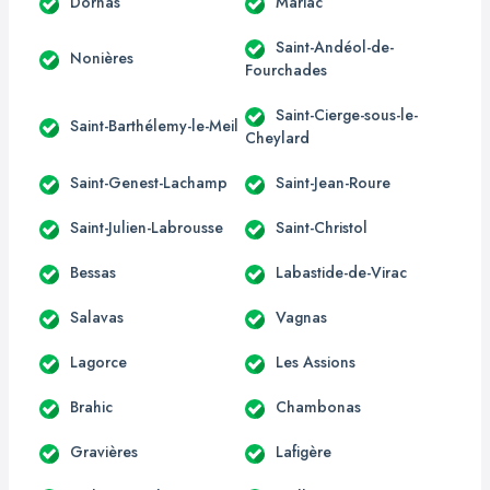
Dornas
Mariac
Saint-Andéol-de-
Nonières
Fourchades
Saint-Cierge-sous-le-
Saint-Barthélemy-le-Meil
Cheylard
Saint-Genest-Lachamp
Saint-Jean-Roure
Saint-Julien-Labrousse
Saint-Christol
Bessas
Labastide-de-Virac
Salavas
Vagnas
Lagorce
Les Assions
Brahic
Chambonas
Gravières
Lafigère