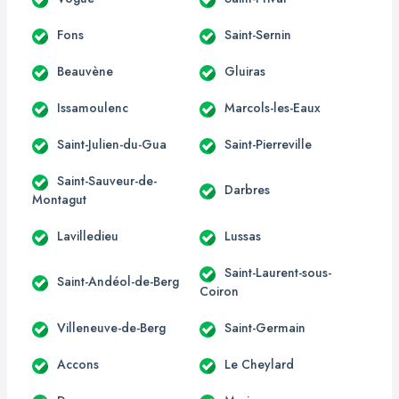
Fons
Saint-Sernin
Beauvène
Gluiras
Issamoulenc
Marcols-les-Eaux
Saint-Julien-du-Gua
Saint-Pierreville
Saint-Sauveur-de-
Darbres
Montagut
Lavilledieu
Lussas
Saint-Laurent-sous-
Saint-Andéol-de-Berg
Coiron
Villeneuve-de-Berg
Saint-Germain
Accons
Le Cheylard