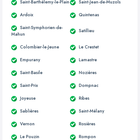
Saint-Barthélemy-le-Plain
Saint-Jean-de-Muzols
Ardoix
Quintenas
Saint-Symphorien-de-
Satillieu
Mahun
Colombier-le-Jeune
Le Crestet
Empurany
Lamastre
Saint-Basile
Nozières
Saint-Prix
Dompnac
Joyeuse
Ribes
Sablières
Saint-Mélany
Vernon
Rosières
Le Pouzin
Rompon