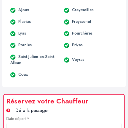
Ajoux
Creysseilles
Flaviac
Freyssenet
Lyas
Pourchères
Pranles
Privas
Saint-Julien-en-Saint-
Veyras
Alban
Coux
Réservez votre Chauffeur
Détails passager
Date départ *