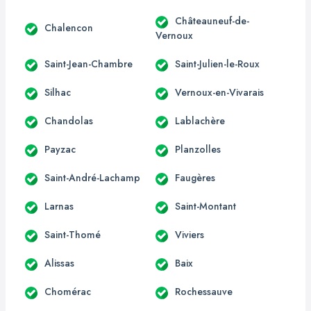
Châteauneuf-de-
Chalencon
Vernoux
Saint-Jean-Chambre
Saint-Julien-le-Roux
Silhac
Vernoux-en-Vivarais
Chandolas
Lablachère
Payzac
Planzolles
Saint-André-Lachamp
Faugères
Larnas
Saint-Montant
Saint-Thomé
Viviers
Alissas
Baix
Chomérac
Rochessauve