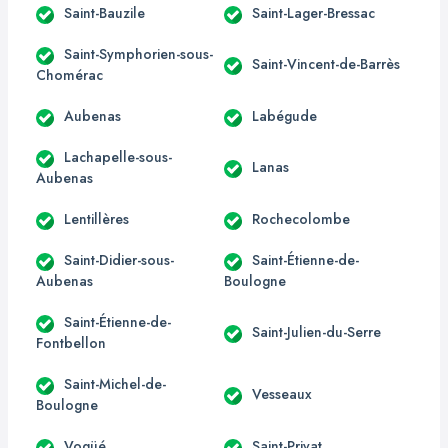
Saint-Bauzile
Saint-Lager-Bressac
Saint-Symphorien-sous-
Saint-Vincent-de-Barrès
Chomérac
Aubenas
Labégude
Lachapelle-sous-
Lanas
Aubenas
Lentillères
Rochecolombe
Saint-Didier-sous-
Saint-Étienne-de-
Aubenas
Boulogne
Saint-Étienne-de-
Saint-Julien-du-Serre
Fontbellon
Saint-Michel-de-
Vesseaux
Boulogne
Vogüé
Saint-Privat