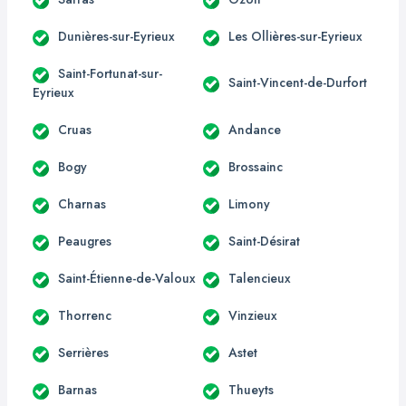
Dunières-sur-Eyrieux
Les Ollières-sur-Eyrieux
Saint-Fortunat-sur-
Saint-Vincent-de-Durfort
Eyrieux
Cruas
Andance
Bogy
Brossainc
Charnas
Limony
Peaugres
Saint-Désirat
Saint-Étienne-de-Valoux
Talencieux
Thorrenc
Vinzieux
Serrières
Astet
Barnas
Thueyts