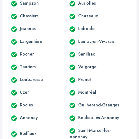
Sampzon
Auriolles
Chassiers
Chazeaux
Joannas
Laboule
Largentière
Laurac-en-Vivarais
Rocher
Sanilhac
Tauriers
Valgorge
Loubaresse
Prunet
Uzer
Montréal
Rocles
Guilherand-Granges
Annonay
Boulieu-lès-Annonay
Saint-Marcel-lès-
Roiffieux
Annonay