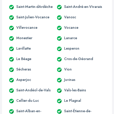
Saint-Martin-dArdèche
Saint-André-en-Vivarais
Saint-Julien-Vocance
Vanosc
Villevocance
Vocance
Monestier
Lanarce
Lavillatte
Lesperon
Le Béage
Cros-de-Géorand
Sécheras
Vion
Asperjoc
Juvinas
Saint-Andéol-de-Vals
Vals-les-Bains
Cellier-du-Luc
Le Plagnal
Saint-Alban-en-
Saint-Étienne-de-