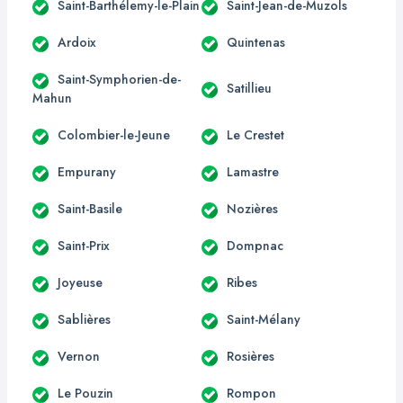
Saint-Barthélemy-le-Plain
Saint-Jean-de-Muzols
Ardoix
Quintenas
Saint-Symphorien-de-
Satillieu
Mahun
Colombier-le-Jeune
Le Crestet
Empurany
Lamastre
Saint-Basile
Nozières
Saint-Prix
Dompnac
Joyeuse
Ribes
Sablières
Saint-Mélany
Vernon
Rosières
Le Pouzin
Rompon