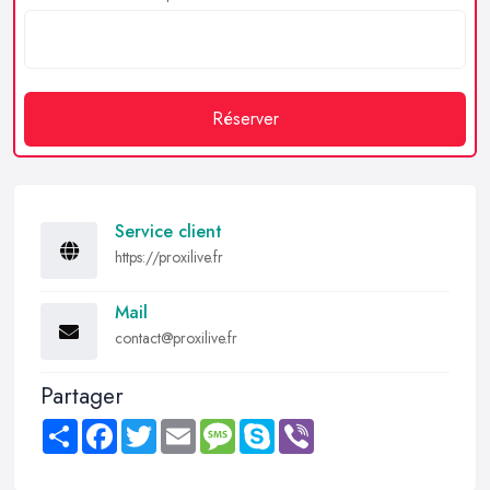
Réserver
Service client
https://proxilive.fr
Mail
contact@proxilive.fr
Partager
Share
Facebook
Twitter
Email
Message
Skype
Viber