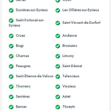
Dunières-sur-Eyrieux
Les Ollières-sur-Eyrieux
Saint-Fortunat-sur-
Saint-Vincent-de-Durfort
Eyrieux
Cruas
Andance
Bogy
Brossainc
Charnas
Limony
Peaugres
Saint-Désirat
Saint-Étienne-de-Valoux
Talencieux
Thorrenc
Vinzieux
Serrières
Astet
Barnas
Thueyts