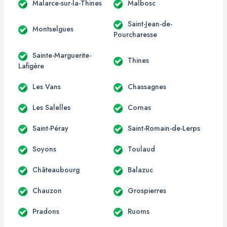
Malarce-sur-la-Thines
Malbosc
Saint-Jean-de-
Montselgues
Pourcharesse
Sainte-Marguerite-
Thines
Lafigère
Les Vans
Chassagnes
Les Salelles
Cornas
Saint-Péray
Saint-Romain-de-Lerps
Soyons
Toulaud
Châteaubourg
Balazuc
Chauzon
Grospierres
Pradons
Ruoms