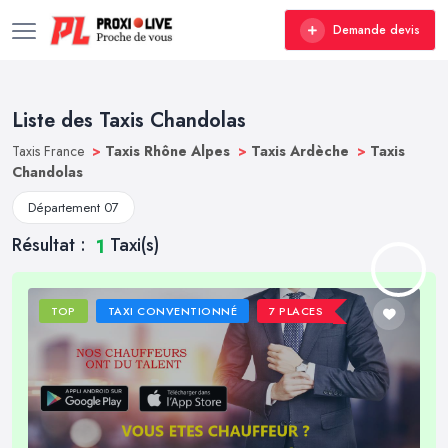
Demande devis
Liste des Taxis Chandolas
Taxis France
>
Taxis Rhône Alpes
>
Taxis Ardèche
>
Taxis
Chandolas
Département 07
Résultat :
Taxi(s)
1
TOP
TAXI CONVENTIONNÉ
7 PLACES