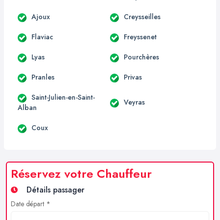
Ajoux
Creysseilles
Flaviac
Freyssenet
Lyas
Pourchères
Pranles
Privas
Saint-Julien-en-Saint-
Veyras
Alban
Coux
Réservez votre Chauffeur
Détails passager
Date départ *