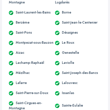
Montagne
Lugdarès
Saint-Laurent-les-Bains
Borne
Berzème
Saint-Jean-le-Centenier
Saint-Pons
Désaignes
Montpezat-sous-Bauzon
Le Roux
Aizac
Genestelle
Lachamp-Raphaël
Laviolle
Mézilhac
Saint-Joseph-des-Bancs
Lafarre
Lalouvesc
Saint-Pierre-sur-Doux
Issanlas
Saint-Cirgues-en-
Sainte-Eulalie
Montagne