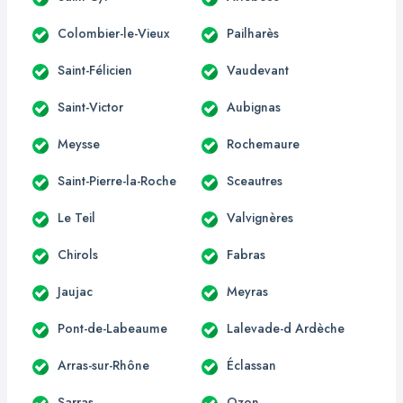
Colombier-le-Vieux
Pailharès
Saint-Félicien
Vaudevant
Saint-Victor
Aubignas
Meysse
Rochemaure
Saint-Pierre-la-Roche
Sceautres
Le Teil
Valvignères
Chirols
Fabras
Jaujac
Meyras
Pont-de-Labeaume
Lalevade-d Ardèche
Arras-sur-Rhône
Éclassan
Sarras
Ozon