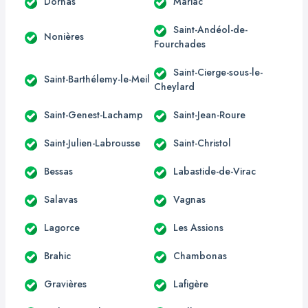
Dornas
Mariac
Saint-Andéol-de-
Nonières
Fourchades
Saint-Cierge-sous-le-
Saint-Barthélemy-le-Meil
Cheylard
Saint-Genest-Lachamp
Saint-Jean-Roure
Saint-Julien-Labrousse
Saint-Christol
Bessas
Labastide-de-Virac
Salavas
Vagnas
Lagorce
Les Assions
Brahic
Chambonas
Gravières
Lafigère