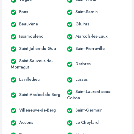
Fons
Saint-Sernin
Beauvène
Gluiras
Issamoulenc
Marcols-les-Eaux
Saint-Julien-du-Gua
Saint-Pierreville
Saint-Sauveur-de-
Darbres
Montagut
Lavilledieu
Lussas
Saint-Laurent-sous-
Saint-Andéol-de-Berg
Coiron
Villeneuve-de-Berg
Saint-Germain
Accons
Le Cheylard