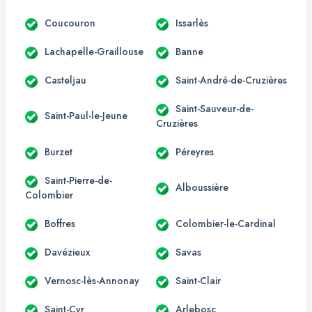
Coucouron
Issarlès
Lachapelle-Graillouse
Banne
Casteljau
Saint-André-de-Cruzières
Saint-Sauveur-de-
Saint-Paul-le-Jeune
Cruzières
Burzet
Péreyres
Saint-Pierre-de-
Alboussière
Colombier
Boffres
Colombier-le-Cardinal
Davézieux
Savas
Vernosc-lès-Annonay
Saint-Clair
Saint-Cyr
Arlebosc