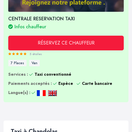
CENTRALE RESERVATION TAXI
Infos chauffeur
RÉSERVEZ CE CHAUFFEUR
5 étoiles
7 Places
Van
Services :
Taxi conventionné
Paiements acceptés :
Espèce
Carte bancaire
Langue(s) :
Taxi à Chandolas