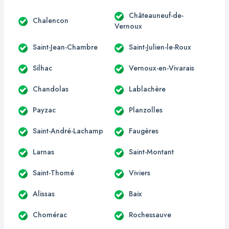
Châteauneuf-de-
Chalencon
Vernoux
Saint-Jean-Chambre
Saint-Julien-le-Roux
Silhac
Vernoux-en-Vivarais
Chandolas
Lablachère
Payzac
Planzolles
Saint-André-Lachamp
Faugères
Larnas
Saint-Montant
Saint-Thomé
Viviers
Alissas
Baix
Chomérac
Rochessauve