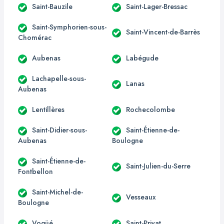
Saint-Bauzile
Saint-Lager-Bressac
Saint-Symphorien-sous-
Saint-Vincent-de-Barrès
Chomérac
Aubenas
Labégude
Lachapelle-sous-
Lanas
Aubenas
Lentillères
Rochecolombe
Saint-Didier-sous-
Saint-Étienne-de-
Aubenas
Boulogne
Saint-Étienne-de-
Saint-Julien-du-Serre
Fontbellon
Saint-Michel-de-
Vesseaux
Boulogne
Vogüé
Saint-Privat