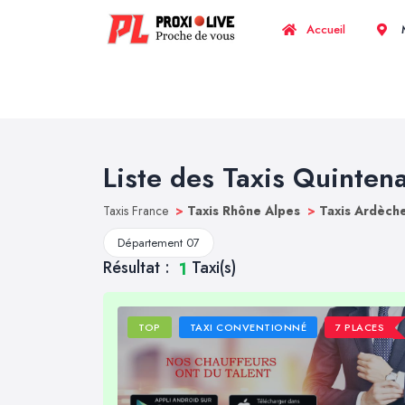
Accueil
M
Liste des Taxis Quinten
Taxis France
>
Taxis Rhône Alpes
>
Taxis Ardèch
Département 07
Résultat :
Taxi(s)
1
TOP
TAXI CONVENTIONNÉ
7 PLACES