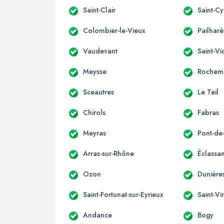
Saint-Clair
Saint-Cy
Colombier-le-Vieux
Pailharè
Vaudevant
Saint-Vi
Meysse
Rochem
Sceautres
Le Teil
Chirols
Fabras
Meyras
Pont-d
Arras-sur-Rhône
Éclassa
Ozon
Dunières
Saint-Fortunat-sur-Eyrieux
Saint-Vi
Andance
Bogy