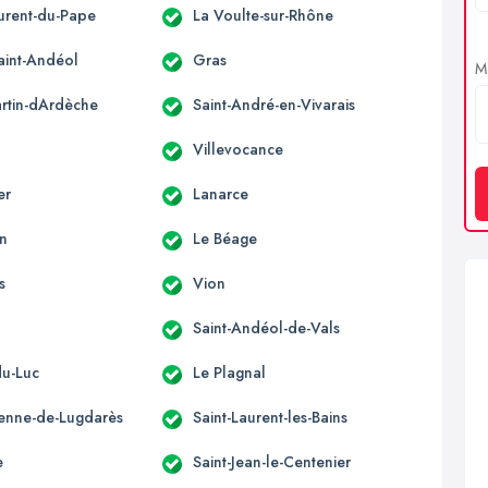
aurent-du-Pape
La Voulte-sur-Rhône
aint-Andéol
Gras
Me
artin-dArdèche
Saint-André-en-Vivarais
Villevocance
er
Lanarce
n
Le Béage
s
Vion
Saint-Andéol-de-Vals
du-Luc
Le Plagnal
tienne-de-Lugdarès
Saint-Laurent-les-Bains
e
Saint-Jean-le-Centenier