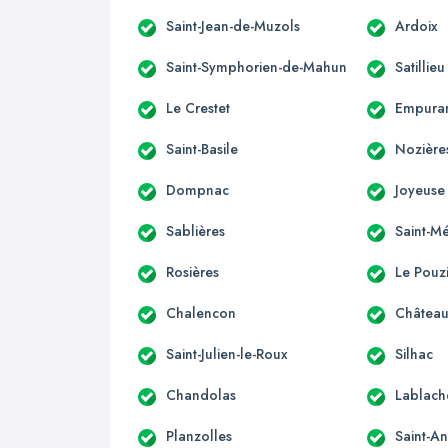
Saint-Jean-de-Muzols
Ardoix
Saint-Symphorien-de-Mahun
Satillieu
Le Crestet
Empura
Saint-Basile
Nozière
Dompnac
Joyeuse
Sablières
Saint-M
Rosières
Le Pouz
Chalencon
Château
Saint-Julien-le-Roux
Silhac
Chandolas
Lablach
Planzolles
Saint-A