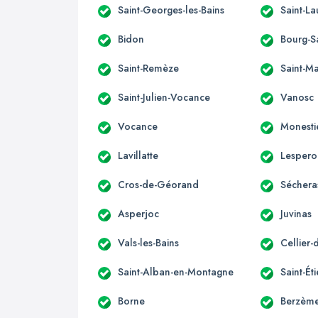
Saint-Georges-les-Bains
Saint-L
Bidon
Bourg-S
Saint-Remèze
Saint-M
Saint-Julien-Vocance
Vanosc
Vocance
Monesti
Lavillatte
Lespero
Cros-de-Géorand
Séchera
Asperjoc
Juvinas
Vals-les-Bains
Cellier-
Saint-Alban-en-Montagne
Saint-É
Borne
Berzèm