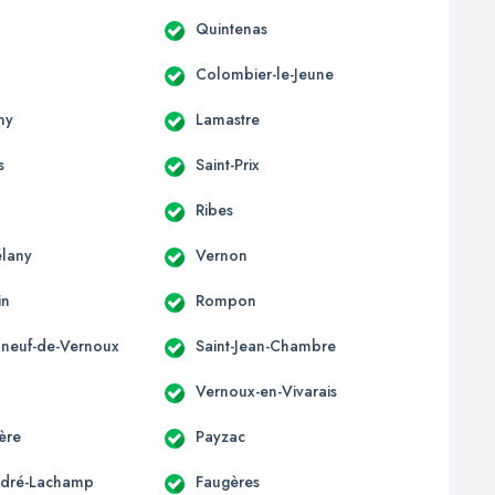
Quintenas
Colombier-le-Jeune
ny
Lamastre
s
Saint-Prix
Ribes
élany
Vernon
in
Rompon
neuf-de-Vernoux
Saint-Jean-Chambre
Vernoux-en-Vivarais
ère
Payzac
ndré-Lachamp
Faugères