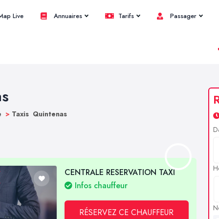
ap Live
Annuaires
Tarifs
Passager
as
R
e
>
Taxis Quintenas
D
H
CENTRALE RESERVATION TAXI
Infos chauffeur
N
RÉSERVEZ CE CHAUFFEUR