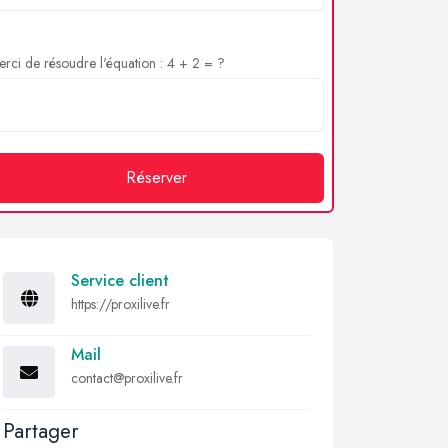
rci de résoudre l'équation : 4 + 2 = ?
Réserver
Service client
https://proxilive.fr
Mail
contact@proxilive.fr
Partager