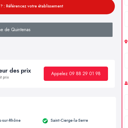
? : Référencez votre établissement
e de Quintenas
ur des prix
Appelez 09 88 29 01 98
t prix
-sur-Rhône
Saint-Cierge-la-Serre