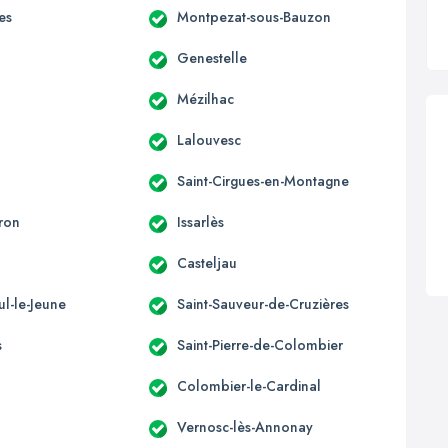
es
Montpezat-sous-Bauzon
Genestelle
Mézilhac
Lalouvesc
Saint-Cirgues-en-Montagne
ron
Issarlès
Casteljau
ul-le-Jeune
Saint-Sauveur-de-Cruzières
s
Saint-Pierre-de-Colombier
Colombier-le-Cardinal
Vernosc-lès-Annonay