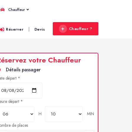
Chauffeur
Chauffeur ?
|
Réserver
Devis
éservez votre Chauffeur
Détails passager
ate départ *
eure départ *
H
MIN
ombre de places