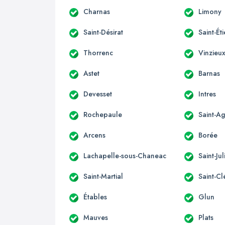
Charnas
Limony
Saint-Désirat
Saint-É
Thorrenc
Vinzieu
Astet
Barnas
Devesset
Intres
Rochepaule
Saint-A
Arcens
Borée
Lachapelle-sous-Chaneac
Saint-Ju
Saint-Martial
Saint-C
Étables
Glun
Mauves
Plats