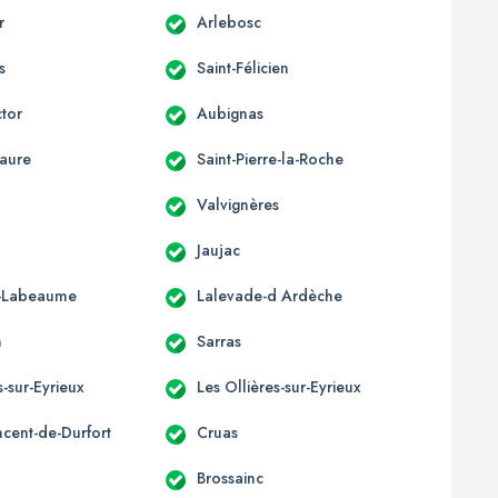
r
Arlebosc
s
Saint-Félicien
ctor
Aubignas
aure
Saint-Pierre-la-Roche
Valvignères
Jaujac
e-Labeaume
Lalevade-d Ardèche
n
Sarras
-sur-Eyrieux
Les Ollières-sur-Eyrieux
ncent-de-Durfort
Cruas
Brossainc