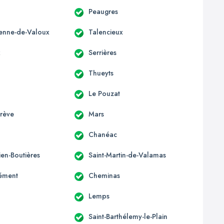
Peaugres
tienne-de-Valoux
Talencieux
x
Serrières
Thueyts
Le Pouzat
grève
Mars
Chanéac
lien-Boutières
Saint-Martin-de-Valamas
lément
Cheminas
Lemps
Saint-Barthélemy-le-Plain