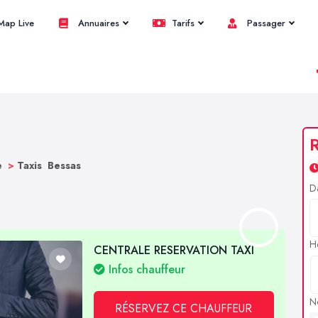
ap Live
Annuaires
Tarifs
Passager
R
e
>
Taxis Bessas
D
H
CENTRALE RESERVATION TAXI
Infos chauffeur
N
RÉSERVEZ CE CHAUFFEUR