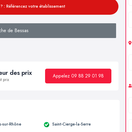
? : Référencez votre établissement
che de Bessas
ur des prix
Appelez 09 88 29 01 98
t prix
-sur-Rhône
Saint-Cierge-la-Serre