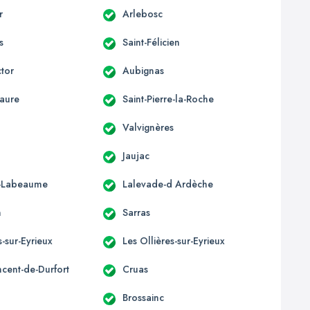
r
Arlebosc
s
Saint-Félicien
ctor
Aubignas
aure
Saint-Pierre-la-Roche
Valvignères
Jaujac
e-Labeaume
Lalevade-d Ardèche
n
Sarras
-sur-Eyrieux
Les Ollières-sur-Eyrieux
ncent-de-Durfort
Cruas
Brossainc