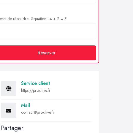
rci de résoudre l'équation : 4 + 2 = ?
Réserver
Service client
https://proxilive.fr
Mail
contact@proxilive.fr
Partager