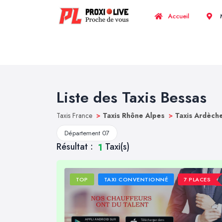
Accueil
M
Liste des Taxis Bessas
Taxis France
>
Taxis Rhône Alpes
>
Taxis Ardèch
Département 07
Résultat :
Taxi(s)
1
TOP
TAXI CONVENTIONNÉ
7 PLACES