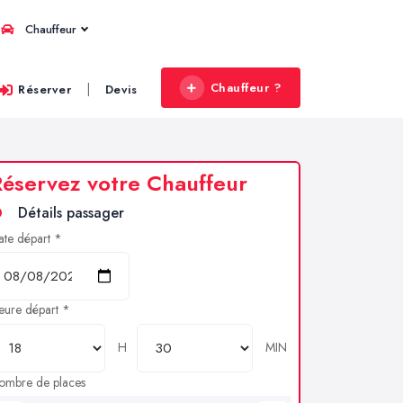
Chauffeur
Chauffeur ?
|
Réserver
Devis
éservez votre Chauffeur
Détails passager
ate départ *
eure départ *
H
MIN
ombre de places