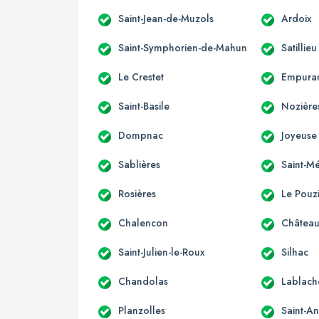
Saint-Jean-de-Muzols
Ardoix
Saint-Symphorien-de-Mahun
Satillieu
Le Crestet
Empura
Saint-Basile
Nozière
Dompnac
Joyeuse
Sablières
Saint-M
Rosières
Le Pouz
Chalencon
Château
Saint-Julien-le-Roux
Silhac
Chandolas
Lablach
Planzolles
Saint-A