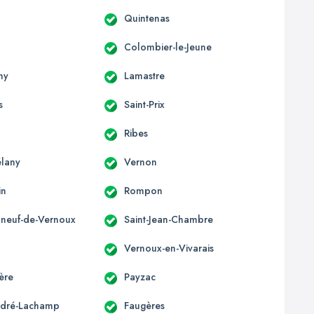
Quintenas
Colombier-le-Jeune
ny
Lamastre
s
Saint-Prix
Ribes
élany
Vernon
in
Rompon
neuf-de-Vernoux
Saint-Jean-Chambre
Vernoux-en-Vivarais
ère
Payzac
ndré-Lachamp
Faugères