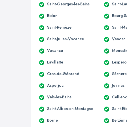
Saint-Georges-les-Bains
Saint-L
Bidon
Bourg-S
Saint-Remèze
Saint-M
Saint-Julien-Vocance
Vanosc
Vocance
Monesti
Lavillatte
Lespero
Cros-de-Géorand
Séchera
Asperjoc
Juvinas
Vals-les-Bains
Cellier-
Saint-Alban-en-Montagne
Saint-É
Borne
Berzèm