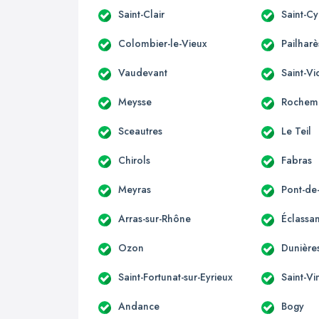
Saint-Clair
Saint-Cy
Colombier-le-Vieux
Pailharè
Vaudevant
Saint-Vi
Meysse
Rochem
Sceautres
Le Teil
Chirols
Fabras
Meyras
Pont-d
Arras-sur-Rhône
Éclassa
Ozon
Dunières
Saint-Fortunat-sur-Eyrieux
Saint-Vi
Andance
Bogy