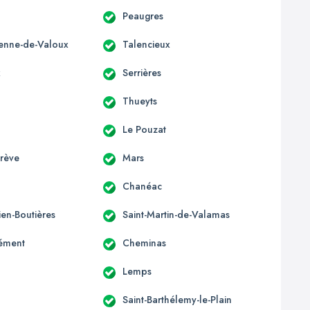
Peaugres
tienne-de-Valoux
Talencieux
x
Serrières
Thueyts
Le Pouzat
grève
Mars
Chanéac
lien-Boutières
Saint-Martin-de-Valamas
lément
Cheminas
Lemps
Saint-Barthélemy-le-Plain