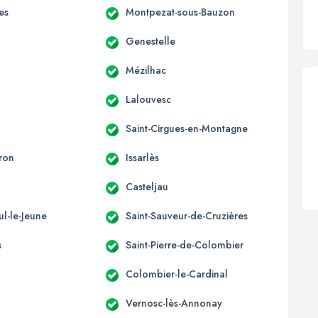
es
Montpezat-sous-Bauzon
Genestelle
Mézilhac
Lalouvesc
Saint-Cirgues-en-Montagne
ron
Issarlès
Casteljau
ul-le-Jeune
Saint-Sauveur-de-Cruzières
s
Saint-Pierre-de-Colombier
Colombier-le-Cardinal
Vernosc-lès-Annonay