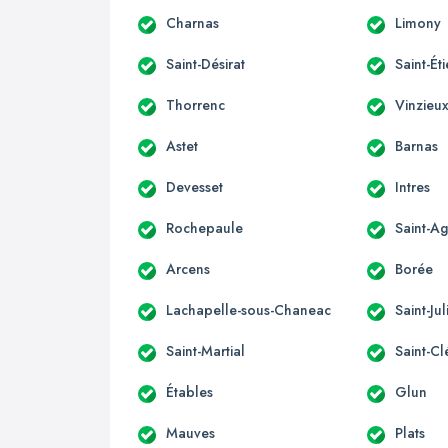
Charnas
Limony
Saint-Désirat
Saint-É
Thorrenc
Vinzieu
Astet
Barnas
Devesset
Intres
Rochepaule
Saint-A
Arcens
Borée
Lachapelle-sous-Chaneac
Saint-Ju
Saint-Martial
Saint-C
Étables
Glun
Mauves
Plats