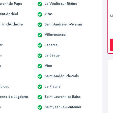
aurent-du-Pape
La Voulte-sur-Rhône
aint-Andéol
Gras
Me
artin-dArdèche
Saint-André-en-Vivarais
Villevocance
er
Lanarce
n
Le Béage
s
Vion
Saint-Andéol-de-Vals
du-Luc
Le Plagnal
tienne-de-Lugdarès
Saint-Laurent-les-Bains
e
Saint-Jean-le-Centenier