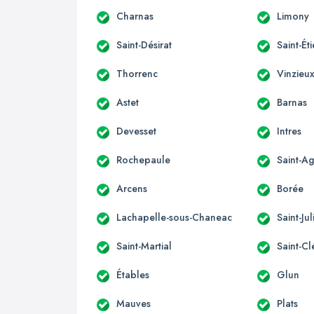
Charnas
Limony
Saint-Désirat
Saint-É
Thorrenc
Vinzieu
Astet
Barnas
Devesset
Intres
Rochepaule
Saint-A
Arcens
Borée
Lachapelle-sous-Chaneac
Saint-Ju
Saint-Martial
Saint-C
Étables
Glun
Mauves
Plats