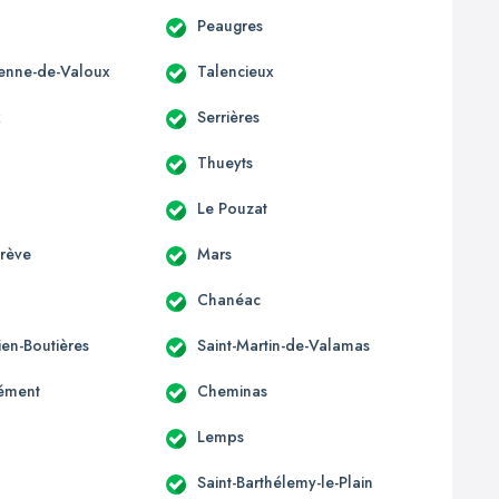
Peaugres
tienne-de-Valoux
Talencieux
x
Serrières
Thueyts
Le Pouzat
grève
Mars
Chanéac
lien-Boutières
Saint-Martin-de-Valamas
lément
Cheminas
Lemps
Saint-Barthélemy-le-Plain