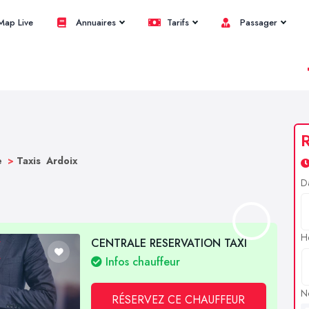
ap Live
Annuaires
Tarifs
Passager
R
e
>
Taxis Ardoix
D
H
CENTRALE RESERVATION TAXI
Infos chauffeur
N
RÉSERVEZ CE CHAUFFEUR