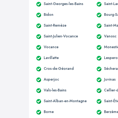
Saint-Georges-les-Bains
Saint-L
Bidon
Bourg-S
Saint-Remèze
Saint-M
Saint-Julien-Vocance
Vanosc
Vocance
Monesti
Lavillatte
Lespero
Cros-de-Géorand
Séchera
Asperjoc
Juvinas
Vals-les-Bains
Cellier-
Saint-Alban-en-Montagne
Saint-É
Borne
Berzèm