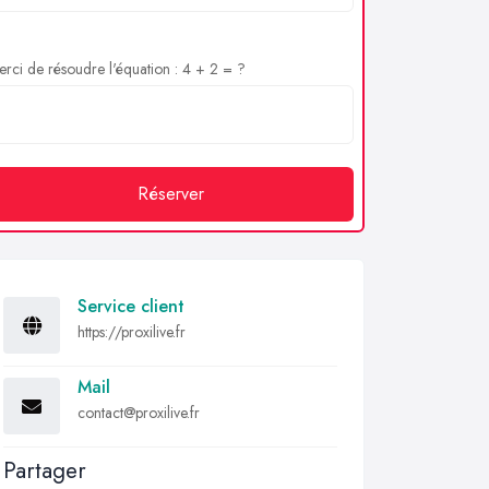
rci de résoudre l'équation : 4 + 2 = ?
Réserver
Service client
https://proxilive.fr
Mail
contact@proxilive.fr
Partager