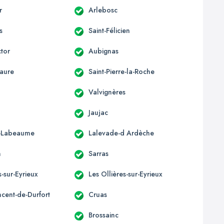
r
Arlebosc
s
Saint-Félicien
ctor
Aubignas
aure
Saint-Pierre-la-Roche
Valvignères
Jaujac
e-Labeaume
Lalevade-d Ardèche
n
Sarras
-sur-Eyrieux
Les Ollières-sur-Eyrieux
ncent-de-Durfort
Cruas
Brossainc