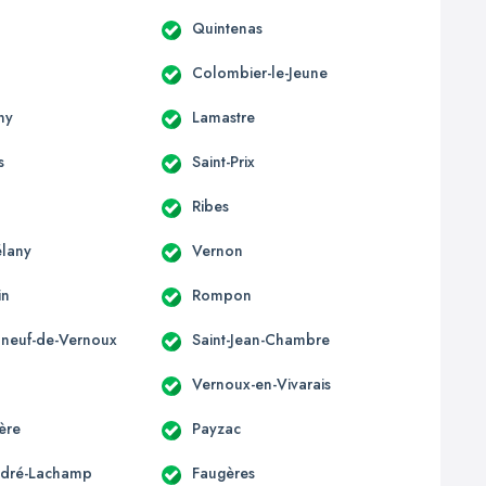
Quintenas
Colombier-le-Jeune
ny
Lamastre
s
Saint-Prix
Ribes
élany
Vernon
in
Rompon
neuf-de-Vernoux
Saint-Jean-Chambre
Vernoux-en-Vivarais
ère
Payzac
ndré-Lachamp
Faugères