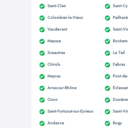
Saint-Clair
Saint-Cy
Colombier-le-Vieux
Pailharè
Vaudevant
Saint-Vi
Meysse
Rochem
Sceautres
Le Teil
Chirols
Fabras
Meyras
Pont-d
Arras-sur-Rhône
Éclassa
Ozon
Dunières
Saint-Fortunat-sur-Eyrieux
Saint-Vi
Andance
Bogy