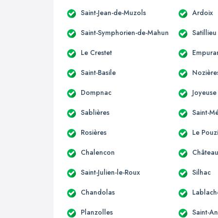
Saint-Jean-de-Muzols
Ardoix
Saint-Symphorien-de-Mahun
Satillieu
Le Crestet
Empura
Saint-Basile
Nozière
Dompnac
Joyeuse
Sablières
Saint-M
Rosières
Le Pouz
Chalencon
Château
Saint-Julien-le-Roux
Silhac
Chandolas
Lablach
Planzolles
Saint-A