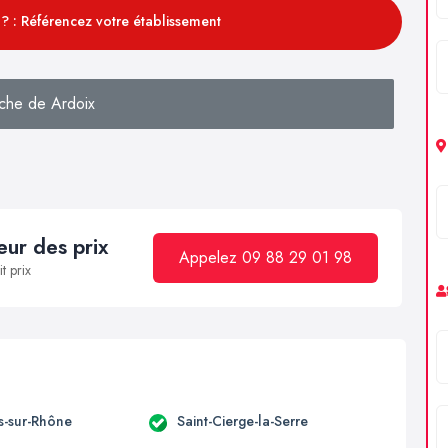
? : Référencez votre établissement
che de Ardoix
ur des prix
Appelez 09 88 29 01 98
t prix
-sur-Rhône
Saint-Cierge-la-Serre