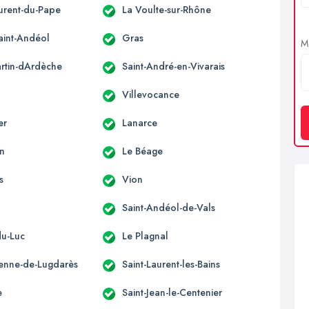
aurent-du-Pape
La Voulte-sur-Rhône
aint-Andéol
Gras
Me
artin-dArdèche
Saint-André-en-Vivarais
Villevocance
er
Lanarce
n
Le Béage
s
Vion
Saint-Andéol-de-Vals
du-Luc
Le Plagnal
tienne-de-Lugdarès
Saint-Laurent-les-Bains
e
Saint-Jean-le-Centenier