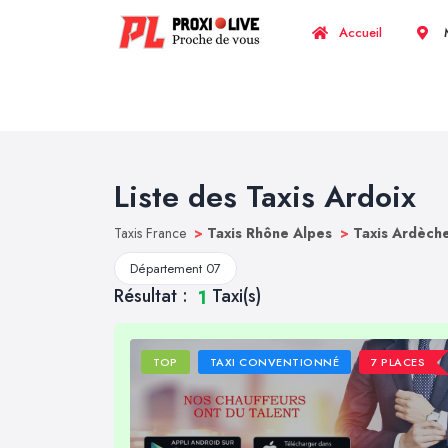
Accueil
M
Liste des Taxis Ardoix
Taxis France
>
Taxis Rhône Alpes
>
Taxis Ardèch
Département 07
Résultat :
Taxi(s)
1
TOP
TAXI CONVENTIONNÉ
7 PLACES