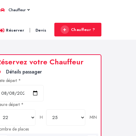
Chauffeur
Chauffeur ?
|
Réserver
Devis
éservez votre Chauffeur
Détails passager
ate départ *
eure départ *
H
MIN
ombre de places