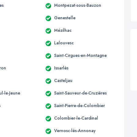
es
Montpezat-sous-Bauzon
Genestelle
Mézilhac
Lalouvesc
Saint-Cirgues-en-Montagne
ron
Issarlès
Casteljau
ul-le-Jeune
Saint-Sauveur-de-Cruzières
s
Saint-Pierre-de-Colombier
Colombier-le-Cardinal
Vernosc-lès-Annonay