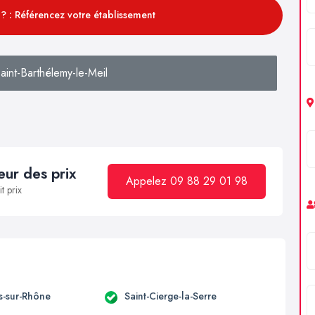
? : Référencez votre établissement
int-Barthélemy-le-Meil
ur des prix
Appelez 09 88 29 01 98
t prix
-sur-Rhône
Saint-Cierge-la-Serre