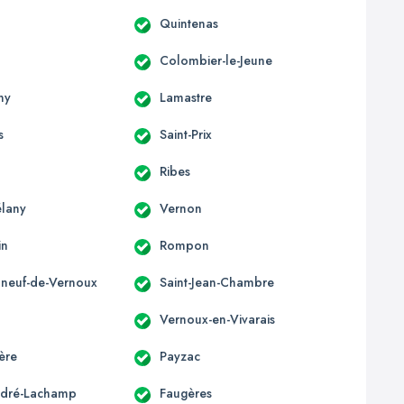
Quintenas
Colombier-le-Jeune
ny
Lamastre
s
Saint-Prix
Ribes
élany
Vernon
in
Rompon
neuf-de-Vernoux
Saint-Jean-Chambre
Vernoux-en-Vivarais
ère
Payzac
ndré-Lachamp
Faugères