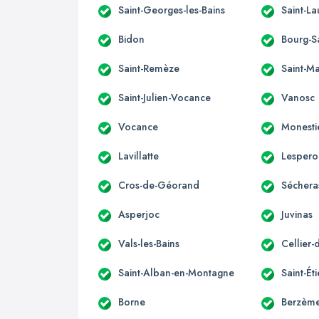
Saint-Georges-les-Bains
Saint-L
Bidon
Bourg-S
Saint-Remèze
Saint-M
Saint-Julien-Vocance
Vanosc
Vocance
Monesti
Lavillatte
Lespero
Cros-de-Géorand
Séchera
Asperjoc
Juvinas
Vals-les-Bains
Cellier-
Saint-Alban-en-Montagne
Saint-É
Borne
Berzèm