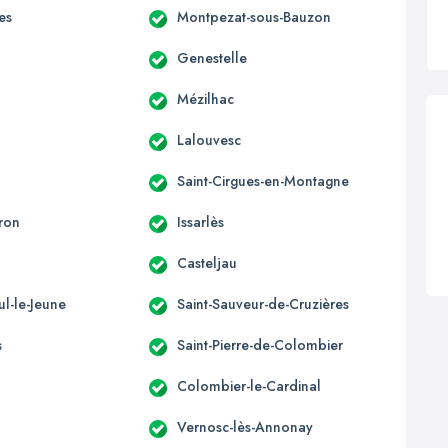
es
Montpezat-sous-Bauzon
Genestelle
Mézilhac
Lalouvesc
Saint-Cirgues-en-Montagne
ron
Issarlès
Casteljau
ul-le-Jeune
Saint-Sauveur-de-Cruzières
s
Saint-Pierre-de-Colombier
Colombier-le-Cardinal
Vernosc-lès-Annonay