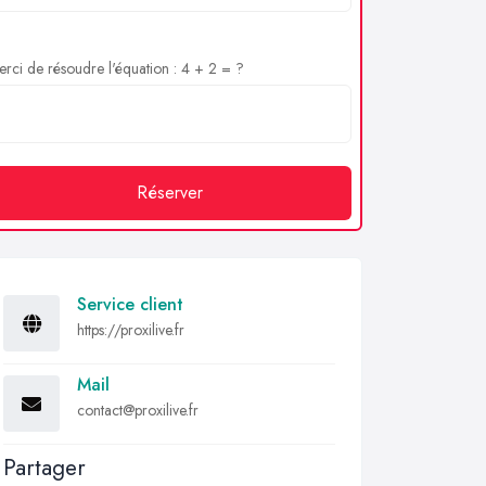
rci de résoudre l'équation : 4 + 2 = ?
Réserver
Service client
https://proxilive.fr
Mail
contact@proxilive.fr
Partager