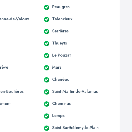
Peaugres
tienne-de-Valoux
Talencieux
x
Serrières
Thueyts
Le Pouzat
grève
Mars
Chanéac
lien-Boutières
Saint-Martin-de-Valamas
lément
Cheminas
Lemps
Saint-Barthélemy-le-Plain