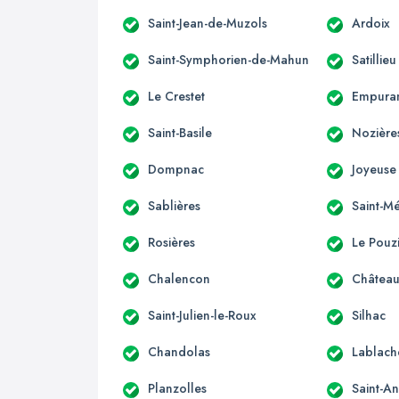
Saint-Jean-de-Muzols
Ardoix
Saint-Symphorien-de-Mahun
Satillieu
Le Crestet
Empura
Saint-Basile
Nozière
Dompnac
Joyeuse
Sablières
Saint-M
Rosières
Le Pouz
Chalencon
Château
Saint-Julien-le-Roux
Silhac
Chandolas
Lablach
Planzolles
Saint-A