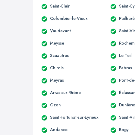
Saint-Clair
Saint-Cy
Colombier-le-Vieux
Pailharè
Vaudevant
Saint-Vi
Meysse
Rochem
Sceautres
Le Teil
Chirols
Fabras
Meyras
Pont-d
Arras-sur-Rhône
Éclassa
Ozon
Dunières
Saint-Fortunat-sur-Eyrieux
Saint-Vi
Andance
Bogy