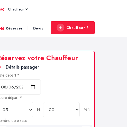
Chauffeur
Chauffeur ?
|
Réserver
Devis
éservez votre Chauffeur
Détails passager
ate départ *
eure départ *
H
MIN
ombre de places