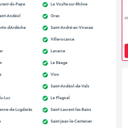
aurent-du-Pape
La Voulte-sur-Rhône
aint-Andéol
Gras
Me
artin-dArdèche
Saint-André-en-Vivarais
Villevocance
er
Lanarce
n
Le Béage
s
Vion
Saint-Andéol-de-Vals
du-Luc
Le Plagnal
tienne-de-Lugdarès
Saint-Laurent-les-Bains
e
Saint-Jean-le-Centenier