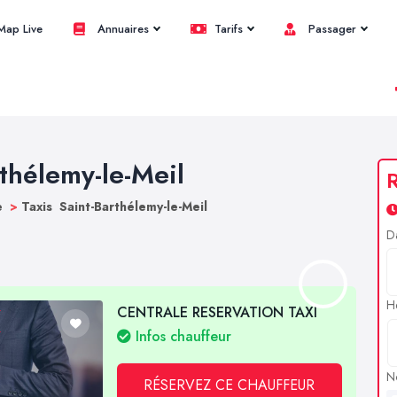
ap Live
Annuaires
Tarifs
Passager
rthélemy-le-Meil
R
e
>
Taxis Saint-Barthélemy-le-Meil
D
H
CENTRALE RESERVATION TAXI
Infos chauffeur
N
RÉSERVEZ CE CHAUFFEUR