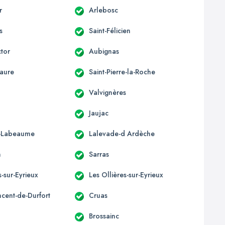
r
Arlebosc
s
Saint-Félicien
ctor
Aubignas
aure
Saint-Pierre-la-Roche
Valvignères
Jaujac
e-Labeaume
Lalevade-d Ardèche
n
Sarras
-sur-Eyrieux
Les Ollières-sur-Eyrieux
ncent-de-Durfort
Cruas
Brossainc