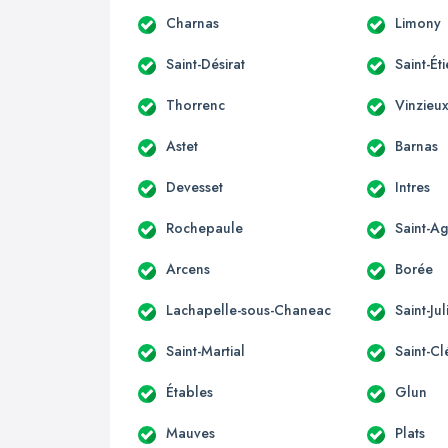
Charnas
Limony
Saint-Désirat
Saint-É
Thorrenc
Vinzieu
Astet
Barnas
Devesset
Intres
Rochepaule
Saint-A
Arcens
Borée
Lachapelle-sous-Chaneac
Saint-Ju
Saint-Martial
Saint-C
Étables
Glun
Mauves
Plats