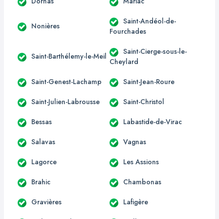
Dornas
Mariac
Saint-Andéol-de-
Nonières
Fourchades
Saint-Cierge-sous-le-
Saint-Barthélemy-le-Meil
Cheylard
Saint-Genest-Lachamp
Saint-Jean-Roure
Saint-Julien-Labrousse
Saint-Christol
Bessas
Labastide-de-Virac
Salavas
Vagnas
Lagorce
Les Assions
Brahic
Chambonas
Gravières
Lafigère