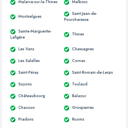
Malarce-sur-la-Thines
Malbosc
Saint-Jean-de-
Montselgues
Pourcharesse
Sainte-Marguerite-
Thines
Lafigère
Les Vans
Chassagnes
Les Salelles
Cornas
Saint-Péray
Saint-Romain-de-Lerps
Soyons
Toulaud
Châteaubourg
Balazuc
Chauzon
Grospierres
Pradons
Ruoms