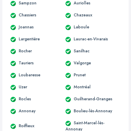
Sampzon
Auriolles
Chassiers
Chazeaux
Joannas
Laboule
Largentière
Laurac-en-Vivarais
Rocher
Sanilhac
Tauriers
Valgorge
Loubaresse
Prunet
Uzer
Montréal
Rocles
Guilherand-Granges
Annonay
Boulieu-lès-Annonay
Saint-Marcel-lès-
Roiffieux
Annonay