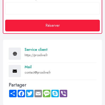
Réserver
Service client
https://proxilive.fr
Mail
contact@proxilive.fr
Partager
Share
Facebook
Twitter
Email
Message
Skype
Viber