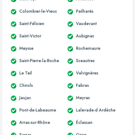
Colombier-le-Vieux
Pailharès
Saint-Félicien
Vaudevant
Saint-Victor
Aubignas
Meysse
Rochemaure
Saint-Pierre-la-Roche
Sceautres
Le Teil
Valvignères
Chirols
Fabras
Jaujac
Meyras
Pont-de-Labeaume
Lalevade-d Ardèche
Arras-sur-Rhône
Éclassan
Sarras
Ozon