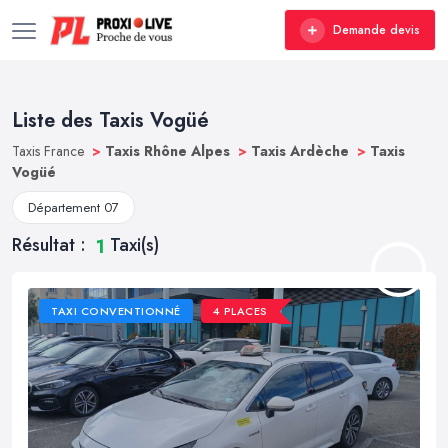
Demande devis
Liste des Taxis Vogüé
Taxis France
>
Taxis Rhône Alpes
>
Taxis Ardèche
>
Taxis
Vogüé
Département 07
Résultat :
Taxi(s)
1
TAXI CONVENTIONNÉ
4 PLACES