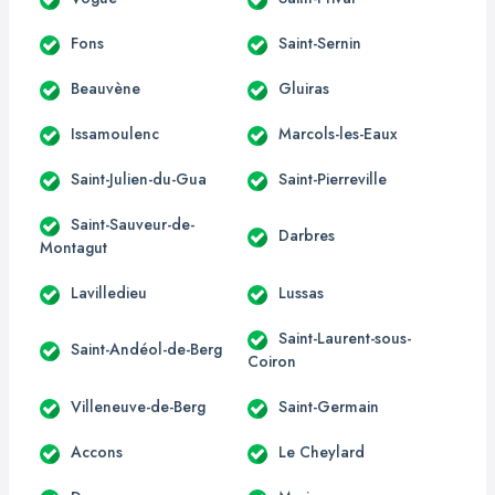
Fons
Saint-Sernin
Beauvène
Gluiras
Issamoulenc
Marcols-les-Eaux
Saint-Julien-du-Gua
Saint-Pierreville
Saint-Sauveur-de-
Darbres
Montagut
Lavilledieu
Lussas
Saint-Laurent-sous-
Saint-Andéol-de-Berg
Coiron
Villeneuve-de-Berg
Saint-Germain
Accons
Le Cheylard