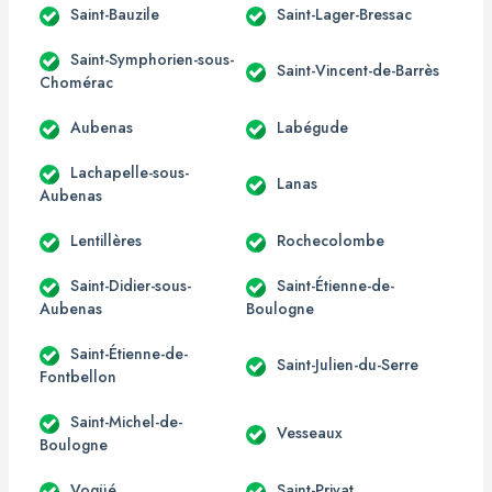
Saint-Bauzile
Saint-Lager-Bressac
Saint-Symphorien-sous-
Saint-Vincent-de-Barrès
Chomérac
Aubenas
Labégude
Lachapelle-sous-
Lanas
Aubenas
Lentillères
Rochecolombe
Saint-Didier-sous-
Saint-Étienne-de-
Aubenas
Boulogne
Saint-Étienne-de-
Saint-Julien-du-Serre
Fontbellon
Saint-Michel-de-
Vesseaux
Boulogne
Vogüé
Saint-Privat