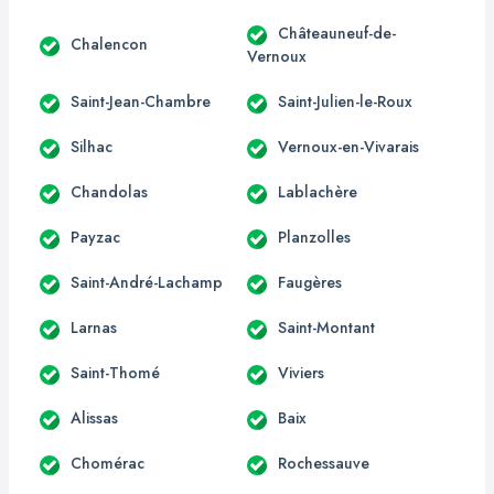
Châteauneuf-de-
Chalencon
Vernoux
Saint-Jean-Chambre
Saint-Julien-le-Roux
Silhac
Vernoux-en-Vivarais
Chandolas
Lablachère
Payzac
Planzolles
Saint-André-Lachamp
Faugères
Larnas
Saint-Montant
Saint-Thomé
Viviers
Alissas
Baix
Chomérac
Rochessauve