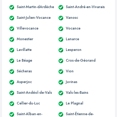
Saint-Martin-dArdèche
Saint-André-en-Vivarais
Saint-Julien-Vocance
Vanosc
Villevocance
Vocance
Monestier
Lanarce
Lavillatte
Lesperon
Le Béage
Cros-de-Géorand
Sécheras
Vion
Asperjoc
Juvinas
Saint-Andéol-de-Vals
Vals-les-Bains
Cellier-du-Luc
Le Plagnal
Saint-Alban-en-
Saint-Étienne-de-