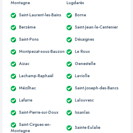
Montagne
Lugdarès
Saint-Laurent-les-Bains
Borne
Berzème
Saint-Jean-le-Centenier
Saint-Pons
Désaignes
Montpezat-sous-Bauzon
Le Roux
Aizac
Genestelle
Lachamp-Raphaël
Laviolle
Mézilhac
Saint-Joseph-des-Bancs
Lafarre
Lalouvesc
Saint-Pierre-sur-Doux
Issanlas
Saint-Cirgues-en-
Sainte-Eulalie
Montagne