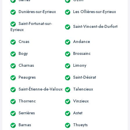
Dunières-sur-Eyrieux
Les Ollières-sur-Eyrieux
Saint-Fortunat-sur-
Saint-Vincent-de-Durfort
Eyrieux
Cruas
Andance
Bogy
Brossainc
Charnas
Limony
Peaugres
Saint-Désirat
Saint-Étienne-de-Valoux
Talencieux
Thorrenc
Vinzieux
Serrières
Astet
Barnas
Thueyts