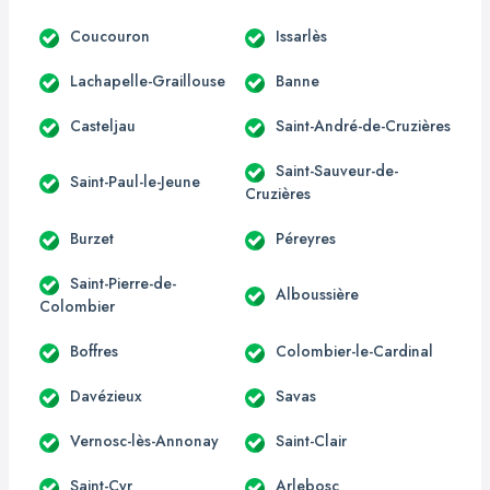
Coucouron
Issarlès
Lachapelle-Graillouse
Banne
Casteljau
Saint-André-de-Cruzières
Saint-Sauveur-de-
Saint-Paul-le-Jeune
Cruzières
Burzet
Péreyres
Saint-Pierre-de-
Alboussière
Colombier
Boffres
Colombier-le-Cardinal
Davézieux
Savas
Vernosc-lès-Annonay
Saint-Clair
Saint-Cyr
Arlebosc