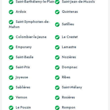
Saint-Barthélemy-le-Plain
Saint-Jean-de-Muzols
Ardoix
Quintenas
Saint-Symphorien-de-
Satillieu
Mahun
Colombier-le-Jeune
Le Crestet
Empurany
Lamastre
Saint-Basile
Nozières
Saint-Prix
Dompnac
Joyeuse
Ribes
Sablières
Saint-Mélany
Vernon
Rosières
Le Pouzin
Rompon