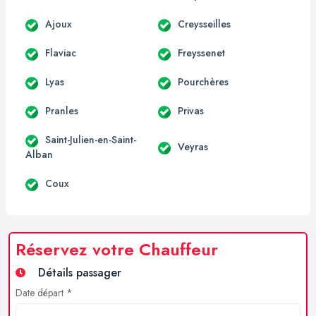
Ajoux
Creysseilles
Flaviac
Freyssenet
Lyas
Pourchères
Pranles
Privas
Saint-Julien-en-Saint-
Veyras
Alban
Coux
Réservez votre Chauffeur
Détails passager
Date départ *