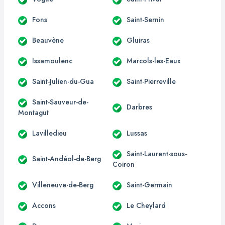
Fons
Saint-Sernin
Beauvène
Gluiras
Issamoulenc
Marcols-les-Eaux
Saint-Julien-du-Gua
Saint-Pierreville
Saint-Sauveur-de-
Darbres
Montagut
Lavilledieu
Lussas
Saint-Laurent-sous-
Saint-Andéol-de-Berg
Coiron
Villeneuve-de-Berg
Saint-Germain
Accons
Le Cheylard