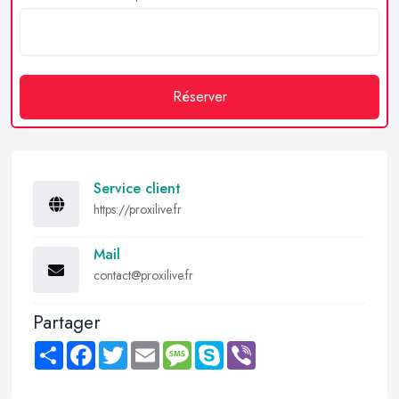
Réserver
Service client
https://proxilive.fr
Mail
contact@proxilive.fr
Partager
Share
Facebook
Twitter
Email
Message
Skype
Viber