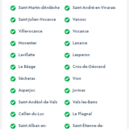
Saint-Martin-dArdèche
Saint-André-en-Vivarais
Saint-Julien-Vocance
Vanosc
Villevocance
Vocance
Monestier
Lanarce
Lavillatte
Lesperon
Le Béage
Cros-de-Géorand
Sécheras
Vion
Asperjoc
Juvinas
Saint-Andéol-de-Vals
Vals-les-Bains
Cellier-du-Luc
Le Plagnal
Saint-Alban-en-
Saint-Étienne-de-