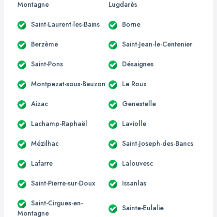
Montagne
Lugdarès
Saint-Laurent-les-Bains
Borne
Berzème
Saint-Jean-le-Centenier
Saint-Pons
Désaignes
Montpezat-sous-Bauzon
Le Roux
Aizac
Genestelle
Lachamp-Raphaël
Laviolle
Mézilhac
Saint-Joseph-des-Bancs
Lafarre
Lalouvesc
Saint-Pierre-sur-Doux
Issanlas
Saint-Cirgues-en-
Sainte-Eulalie
Montagne