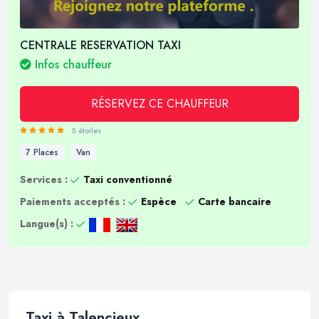
CENTRALE RESERVATION TAXI
Infos chauffeur
RÉSERVEZ CE CHAUFFEUR
5 étoiles
7 Places
Van
Services :
Taxi conventionné
Paiements acceptés :
Espèce
Carte bancaire
Langue(s) :
Taxi à Talencieux