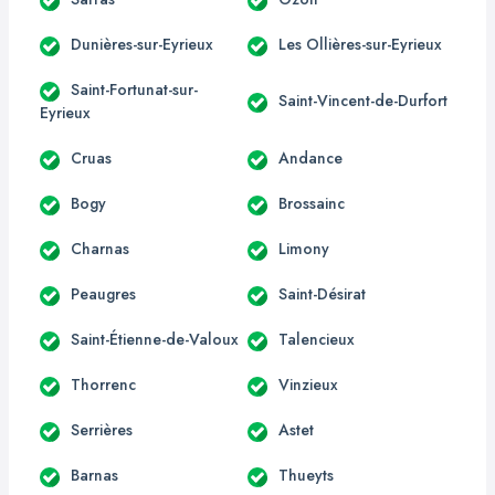
Dunières-sur-Eyrieux
Les Ollières-sur-Eyrieux
Saint-Fortunat-sur-
Saint-Vincent-de-Durfort
Eyrieux
Cruas
Andance
Bogy
Brossainc
Charnas
Limony
Peaugres
Saint-Désirat
Saint-Étienne-de-Valoux
Talencieux
Thorrenc
Vinzieux
Serrières
Astet
Barnas
Thueyts