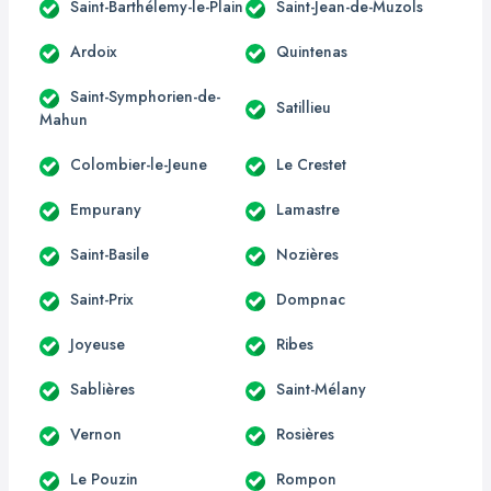
Saint-Barthélemy-le-Plain
Saint-Jean-de-Muzols
Ardoix
Quintenas
Saint-Symphorien-de-
Satillieu
Mahun
Colombier-le-Jeune
Le Crestet
Empurany
Lamastre
Saint-Basile
Nozières
Saint-Prix
Dompnac
Joyeuse
Ribes
Sablières
Saint-Mélany
Vernon
Rosières
Le Pouzin
Rompon