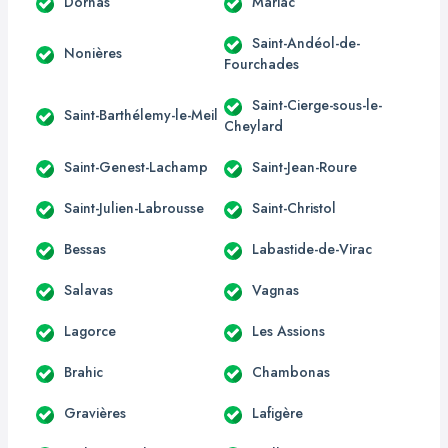
Dornas
Mariac
Saint-Andéol-de-
Nonières
Fourchades
Saint-Cierge-sous-le-
Saint-Barthélemy-le-Meil
Cheylard
Saint-Genest-Lachamp
Saint-Jean-Roure
Saint-Julien-Labrousse
Saint-Christol
Bessas
Labastide-de-Virac
Salavas
Vagnas
Lagorce
Les Assions
Brahic
Chambonas
Gravières
Lafigère