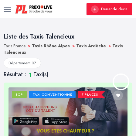
Demande devis
Liste des Taxis Talencieux
Taxis France
>
Taxis Rhône Alpes
>
Taxis Ardèche
>
Taxis
Talencieux
Département 07
Résultat :
Taxi(s)
1
TOP
TAXI CONVENTIONNÉ
7 PLACES