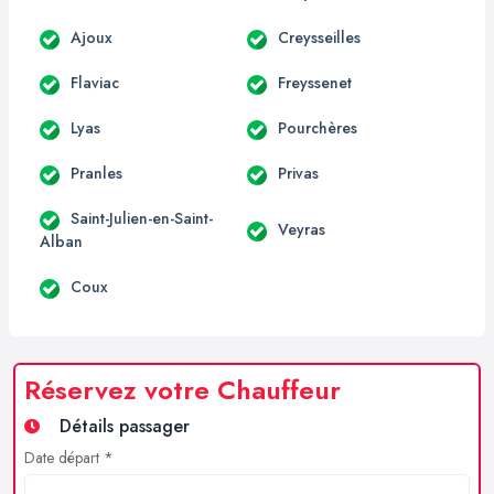
Ajoux
Creysseilles
Flaviac
Freyssenet
Lyas
Pourchères
Pranles
Privas
Saint-Julien-en-Saint-
Veyras
Alban
Coux
Réservez votre Chauffeur
Détails passager
Date départ *