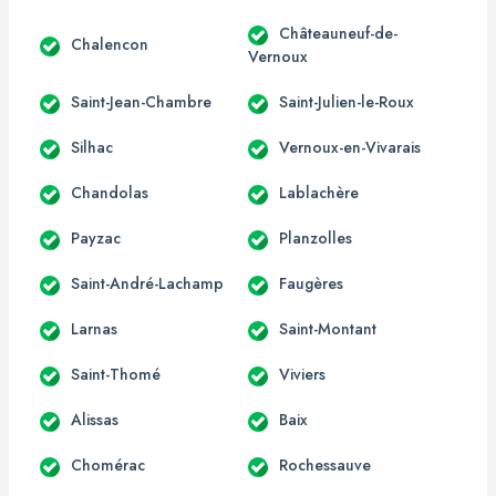
Châteauneuf-de-
Chalencon
Vernoux
Saint-Jean-Chambre
Saint-Julien-le-Roux
Silhac
Vernoux-en-Vivarais
Chandolas
Lablachère
Payzac
Planzolles
Saint-André-Lachamp
Faugères
Larnas
Saint-Montant
Saint-Thomé
Viviers
Alissas
Baix
Chomérac
Rochessauve