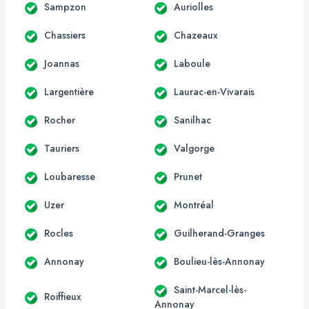
Sampzon
Auriolles
Chassiers
Chazeaux
Joannas
Laboule
Largentière
Laurac-en-Vivarais
Rocher
Sanilhac
Tauriers
Valgorge
Loubaresse
Prunet
Uzer
Montréal
Rocles
Guilherand-Granges
Annonay
Boulieu-lès-Annonay
Saint-Marcel-lès-
Roiffieux
Annonay