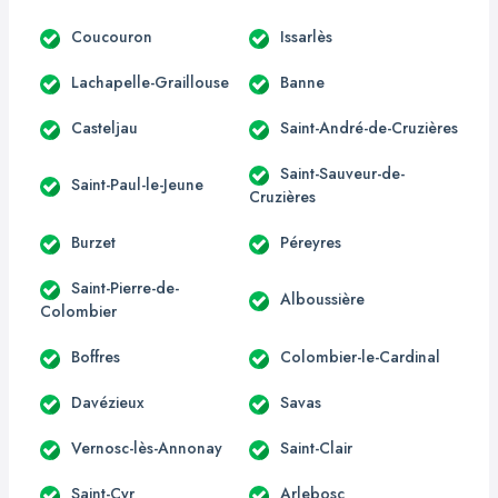
Coucouron
Issarlès
Lachapelle-Graillouse
Banne
Casteljau
Saint-André-de-Cruzières
Saint-Sauveur-de-
Saint-Paul-le-Jeune
Cruzières
Burzet
Péreyres
Saint-Pierre-de-
Alboussière
Colombier
Boffres
Colombier-le-Cardinal
Davézieux
Savas
Vernosc-lès-Annonay
Saint-Clair
Saint-Cyr
Arlebosc