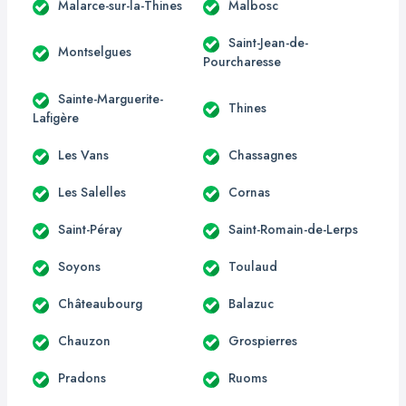
Malarce-sur-la-Thines
Malbosc
Saint-Jean-de-
Montselgues
Pourcharesse
Sainte-Marguerite-
Thines
Lafigère
Les Vans
Chassagnes
Les Salelles
Cornas
Saint-Péray
Saint-Romain-de-Lerps
Soyons
Toulaud
Châteaubourg
Balazuc
Chauzon
Grospierres
Pradons
Ruoms