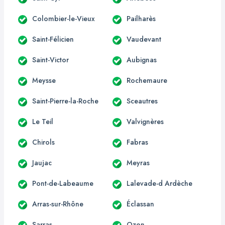
Colombier-le-Vieux
Pailharès
Saint-Félicien
Vaudevant
Saint-Victor
Aubignas
Meysse
Rochemaure
Saint-Pierre-la-Roche
Sceautres
Le Teil
Valvignères
Chirols
Fabras
Jaujac
Meyras
Pont-de-Labeaume
Lalevade-d Ardèche
Arras-sur-Rhône
Éclassan
Sarras
Ozon