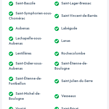
Saint-Bauzile
Saint-Lager-Bressac
Saint-Symphorien-sous-
Saint-Vincent-de-Barrès
Chomérac
Aubenas
Labégude
Lachapelle-sous-
Lanas
Aubenas
Lentillères
Rochecolombe
Saint-Didier-sous-
Saint-Étienne-de-
Aubenas
Boulogne
Saint-Étienne-de-
Saint-Julien-du-Serre
Fontbellon
Saint-Michel-de-
Vesseaux
Boulogne
Vogüé
Saint-Privat