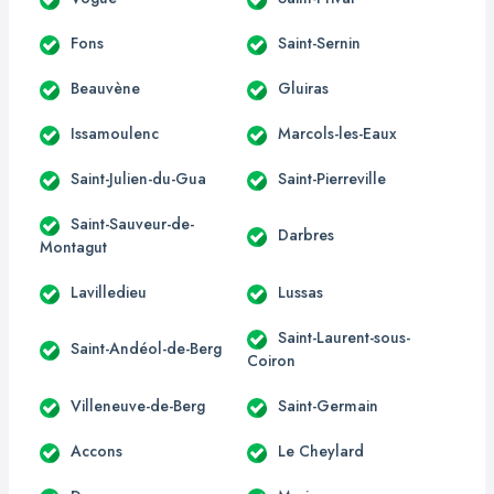
Fons
Saint-Sernin
Beauvène
Gluiras
Issamoulenc
Marcols-les-Eaux
Saint-Julien-du-Gua
Saint-Pierreville
Saint-Sauveur-de-
Darbres
Montagut
Lavilledieu
Lussas
Saint-Laurent-sous-
Saint-Andéol-de-Berg
Coiron
Villeneuve-de-Berg
Saint-Germain
Accons
Le Cheylard