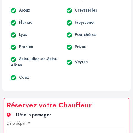
Ajoux
Creysseilles
Flaviac
Freyssenet
Lyas
Pourchères
Pranles
Privas
Saint-Julien-en-Saint-
Veyras
Alban
Coux
Réservez votre Chauffeur
Détails passager
Date départ *