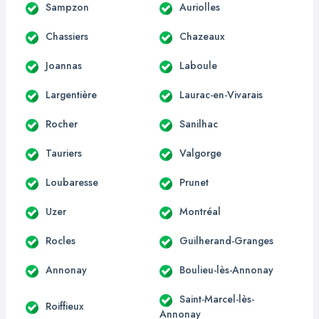
Sampzon
Auriolles
Chassiers
Chazeaux
Joannas
Laboule
Largentière
Laurac-en-Vivarais
Rocher
Sanilhac
Tauriers
Valgorge
Loubaresse
Prunet
Uzer
Montréal
Rocles
Guilherand-Granges
Annonay
Boulieu-lès-Annonay
Saint-Marcel-lès-
Roiffieux
Annonay