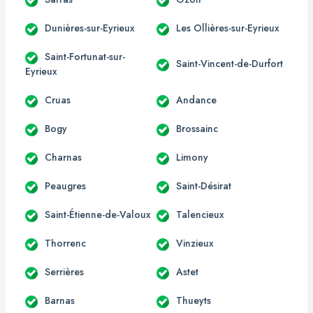
Dunières-sur-Eyrieux
Les Ollières-sur-Eyrieux
Saint-Fortunat-sur-
Saint-Vincent-de-Durfort
Eyrieux
Cruas
Andance
Bogy
Brossainc
Charnas
Limony
Peaugres
Saint-Désirat
Saint-Étienne-de-Valoux
Talencieux
Thorrenc
Vinzieux
Serrières
Astet
Barnas
Thueyts