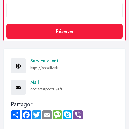
Réserver
Service client
https://proxilive.fr
Mail
contact@proxilive.fr
Partager
Share
Facebook
Twitter
Email
Message
Skype
Viber