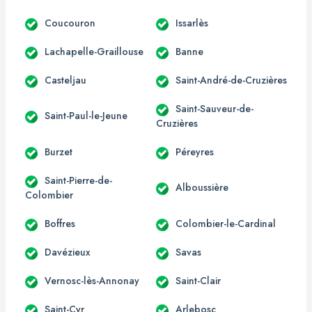
Coucouron
Issarlès
Lachapelle-Graillouse
Banne
Casteljau
Saint-André-de-Cruzières
Saint-Sauveur-de-
Saint-Paul-le-Jeune
Cruzières
Burzet
Péreyres
Saint-Pierre-de-
Alboussière
Colombier
Boffres
Colombier-le-Cardinal
Davézieux
Savas
Vernosc-lès-Annonay
Saint-Clair
Saint-Cyr
Arlebosc