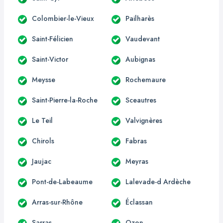
Colombier-le-Vieux
Pailharès
Saint-Félicien
Vaudevant
Saint-Victor
Aubignas
Meysse
Rochemaure
Saint-Pierre-la-Roche
Sceautres
Le Teil
Valvignères
Chirols
Fabras
Jaujac
Meyras
Pont-de-Labeaume
Lalevade-d Ardèche
Arras-sur-Rhône
Éclassan
Sarras
Ozon