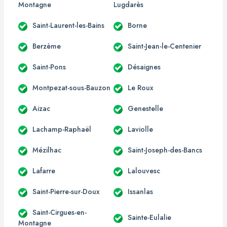
Montagne
Lugdarès
Saint-Laurent-les-Bains
Borne
Berzème
Saint-Jean-le-Centenier
Saint-Pons
Désaignes
Montpezat-sous-Bauzon
Le Roux
Aizac
Genestelle
Lachamp-Raphaël
Laviolle
Mézilhac
Saint-Joseph-des-Bancs
Lafarre
Lalouvesc
Saint-Pierre-sur-Doux
Issanlas
Saint-Cirgues-en-
Sainte-Eulalie
Montagne