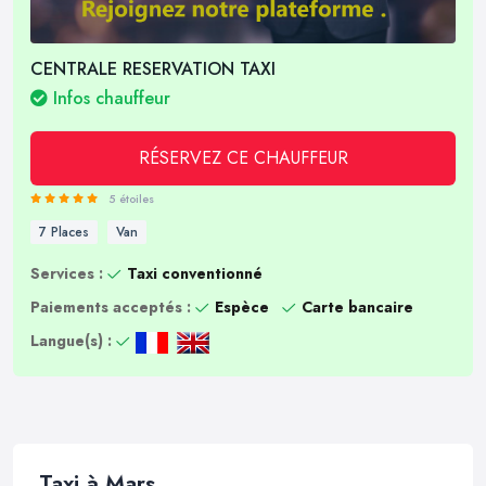
CENTRALE RESERVATION TAXI
Infos chauffeur
RÉSERVEZ CE CHAUFFEUR
5 étoiles
7 Places
Van
Services :
Taxi conventionné
Paiements acceptés :
Espèce
Carte bancaire
Langue(s) :
Taxi à Mars