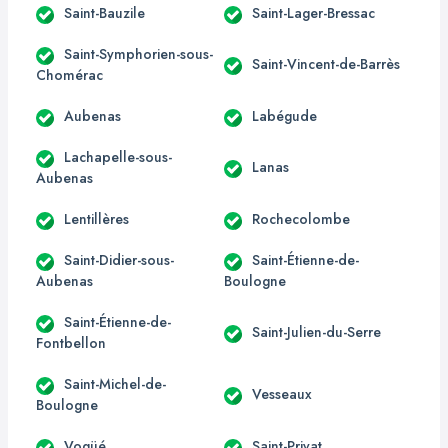
Saint-Bauzile
Saint-Lager-Bressac
Saint-Symphorien-sous-
Saint-Vincent-de-Barrès
Chomérac
Aubenas
Labégude
Lachapelle-sous-
Lanas
Aubenas
Lentillères
Rochecolombe
Saint-Didier-sous-
Saint-Étienne-de-
Aubenas
Boulogne
Saint-Étienne-de-
Saint-Julien-du-Serre
Fontbellon
Saint-Michel-de-
Vesseaux
Boulogne
Vogüé
Saint-Privat