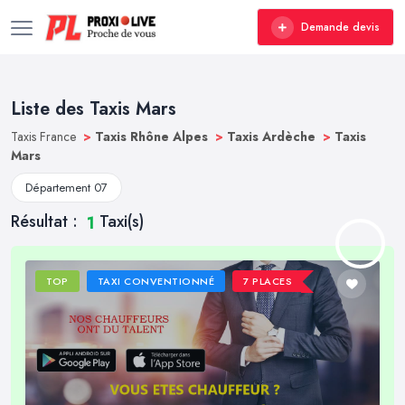
Demande devis
Liste des Taxis Mars
Taxis France
>
Taxis Rhône Alpes
>
Taxis Ardèche
>
Taxis
Mars
Département 07
Résultat :
Taxi(s)
1
TOP
TAXI CONVENTIONNÉ
7 PLACES