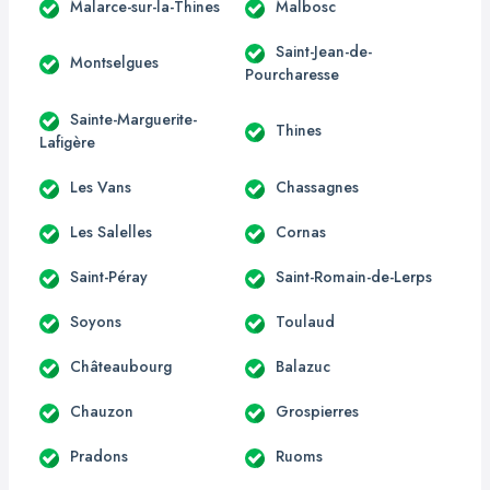
Malarce-sur-la-Thines
Malbosc
Saint-Jean-de-
Montselgues
Pourcharesse
Sainte-Marguerite-
Thines
Lafigère
Les Vans
Chassagnes
Les Salelles
Cornas
Saint-Péray
Saint-Romain-de-Lerps
Soyons
Toulaud
Châteaubourg
Balazuc
Chauzon
Grospierres
Pradons
Ruoms