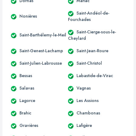
Dornas
Mariac
Saint-Andéol-de-
Nonières
Fourchades
Saint-Cierge-sous-le-
Saint-Barthélemy-le-Meil
Cheylard
Saint-Genest-Lachamp
Saint-Jean-Roure
Saint-Julien-Labrousse
Saint-Christol
Bessas
Labastide-de-Virac
Salavas
Vagnas
Lagorce
Les Assions
Brahic
Chambonas
Gravières
Lafigère