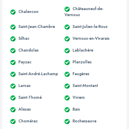
Châteauneuf-de-
Chalencon
Vernoux
Saint-Jean-Chambre
Saint-Julien-le-Roux
Silhac
Vernoux-en-Vivarais
Chandolas
Lablachère
Payzac
Planzolles
Saint-André-Lachamp
Faugères
Larnas
Saint-Montant
Saint-Thomé
Viviers
Alissas
Baix
Chomérac
Rochessauve