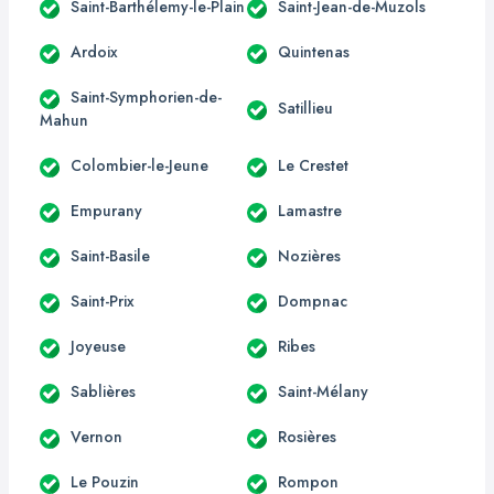
Saint-Barthélemy-le-Plain
Saint-Jean-de-Muzols
Ardoix
Quintenas
Saint-Symphorien-de-
Satillieu
Mahun
Colombier-le-Jeune
Le Crestet
Empurany
Lamastre
Saint-Basile
Nozières
Saint-Prix
Dompnac
Joyeuse
Ribes
Sablières
Saint-Mélany
Vernon
Rosières
Le Pouzin
Rompon