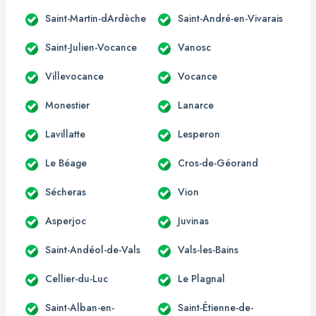
Saint-Martin-dArdèche
Saint-André-en-Vivarais
Saint-Julien-Vocance
Vanosc
Villevocance
Vocance
Monestier
Lanarce
Lavillatte
Lesperon
Le Béage
Cros-de-Géorand
Sécheras
Vion
Asperjoc
Juvinas
Saint-Andéol-de-Vals
Vals-les-Bains
Cellier-du-Luc
Le Plagnal
Saint-Alban-en-
Saint-Étienne-de-