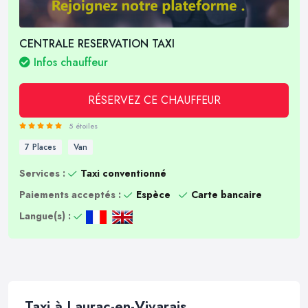
CENTRALE RESERVATION TAXI
Infos chauffeur
RÉSERVEZ CE CHAUFFEUR
5 étoiles
7 Places
Van
Services :
Taxi conventionné
Paiements acceptés :
Espèce
Carte bancaire
Langue(s) :
Taxi à Laurac-en-Vivarais