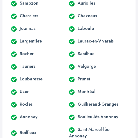
Sampzon
Auriolles
Chassiers
Chazeaux
Joannas
Laboule
Largentière
Laurac-en-Vivarais
Rocher
Sanilhac
Tauriers
Valgorge
Loubaresse
Prunet
Uzer
Montréal
Rocles
Guilherand-Granges
Annonay
Boulieu-lès-Annonay
Saint-Marcel-lès-
Roiffieux
Annonay