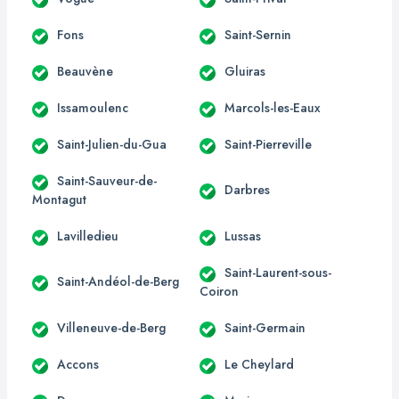
Fons
Saint-Sernin
Beauvène
Gluiras
Issamoulenc
Marcols-les-Eaux
Saint-Julien-du-Gua
Saint-Pierreville
Saint-Sauveur-de-
Darbres
Montagut
Lavilledieu
Lussas
Saint-Laurent-sous-
Saint-Andéol-de-Berg
Coiron
Villeneuve-de-Berg
Saint-Germain
Accons
Le Cheylard