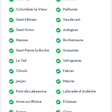
Colombier-le-Vieux
Pailharès
Saint-Félicien
Vaudevant
Saint-Victor
Aubignas
Meysse
Rochemaure
Saint-Pierre-la-Roche
Sceautres
Le Teil
Valvignères
Chirols
Fabras
Jaujac
Meyras
Pont-de-Labeaume
Lalevade-d Ardèche
Arras-sur-Rhône
Éclassan
Sarras
Ozon