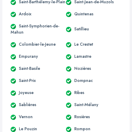
Saint-Barthélemy-le-Plain
Saint-Jean-de-Muzols
Ardoix
Quintenas
Saint-Symphorien-de-
Satillieu
Mahun
Colombier-le-Jeune
Le Crestet
Empurany
Lamastre
Saint-Basile
Nozières
Saint-Prix
Dompnac
Joyeuse
Ribes
Sablières
Saint-Mélany
Vernon
Rosières
Le Pouzin
Rompon