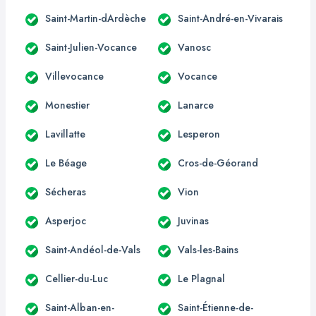
Saint-Martin-dArdèche
Saint-André-en-Vivarais
Saint-Julien-Vocance
Vanosc
Villevocance
Vocance
Monestier
Lanarce
Lavillatte
Lesperon
Le Béage
Cros-de-Géorand
Sécheras
Vion
Asperjoc
Juvinas
Saint-Andéol-de-Vals
Vals-les-Bains
Cellier-du-Luc
Le Plagnal
Saint-Alban-en-
Saint-Étienne-de-