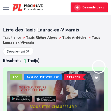
Demande devis
Liste des Taxis Laurac-en-Vivarais
Taxis France
>
Taxis Rhône Alpes
>
Taxis Ardèche
>
Taxis
Laurac-en-Vivarais
Département 07
Résultat :
Taxi(s)
1
TOP
TAXI CONVENTIONNÉ
7 PLACES