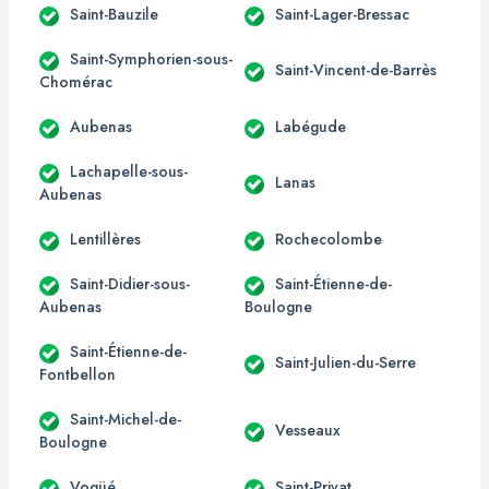
Saint-Bauzile
Saint-Lager-Bressac
Saint-Symphorien-sous-
Saint-Vincent-de-Barrès
Chomérac
Aubenas
Labégude
Lachapelle-sous-
Lanas
Aubenas
Lentillères
Rochecolombe
Saint-Didier-sous-
Saint-Étienne-de-
Aubenas
Boulogne
Saint-Étienne-de-
Saint-Julien-du-Serre
Fontbellon
Saint-Michel-de-
Vesseaux
Boulogne
Vogüé
Saint-Privat