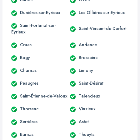
Dunières-sur-Eyrieux
Les Ollières-sur-Eyrieux
Saint-Fortunat-sur-
Saint-Vincent-de-Durfort
Eyrieux
Cruas
Andance
Bogy
Brossainc
Charnas
Limony
Peaugres
Saint-Désirat
Saint-Étienne-de-Valoux
Talencieux
Thorrenc
Vinzieux
Serrières
Astet
Barnas
Thueyts