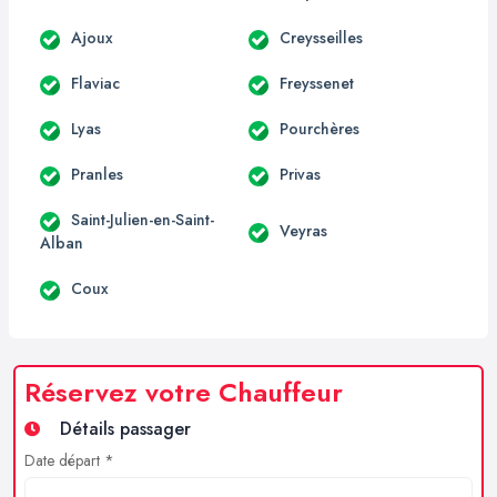
Ajoux
Creysseilles
Flaviac
Freyssenet
Lyas
Pourchères
Pranles
Privas
Saint-Julien-en-Saint-
Veyras
Alban
Coux
Réservez votre Chauffeur
Détails passager
Date départ *