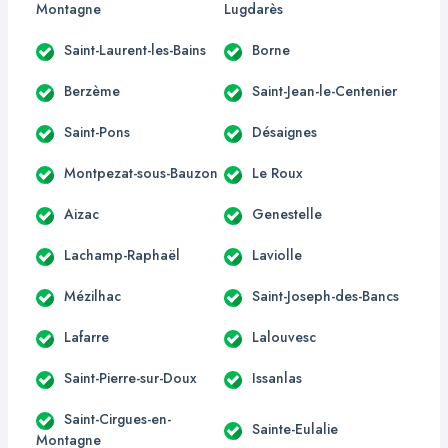
Montagne
Lugdarès
Saint-Laurent-les-Bains
Borne
Berzème
Saint-Jean-le-Centenier
Saint-Pons
Désaignes
Montpezat-sous-Bauzon
Le Roux
Aizac
Genestelle
Lachamp-Raphaël
Laviolle
Mézilhac
Saint-Joseph-des-Bancs
Lafarre
Lalouvesc
Saint-Pierre-sur-Doux
Issanlas
Saint-Cirgues-en-
Sainte-Eulalie
Montagne