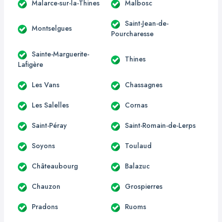
Malarce-sur-la-Thines
Malbosc
Saint-Jean-de-
Montselgues
Pourcharesse
Sainte-Marguerite-
Thines
Lafigère
Les Vans
Chassagnes
Les Salelles
Cornas
Saint-Péray
Saint-Romain-de-Lerps
Soyons
Toulaud
Châteaubourg
Balazuc
Chauzon
Grospierres
Pradons
Ruoms