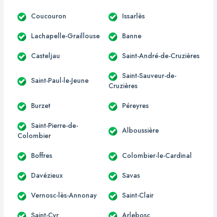
Coucouron
Issarlès
Lachapelle-Graillouse
Banne
Casteljau
Saint-André-de-Cruzières
Saint-Sauveur-de-
Saint-Paul-le-Jeune
Cruzières
Burzet
Péreyres
Saint-Pierre-de-
Alboussière
Colombier
Boffres
Colombier-le-Cardinal
Davézieux
Savas
Vernosc-lès-Annonay
Saint-Clair
Saint-Cyr
Arlebosc