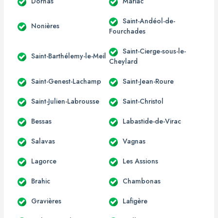
Dornas
Mariac
Saint-Andéol-de-
Nonières
Fourchades
Saint-Cierge-sous-le-
Saint-Barthélemy-le-Meil
Cheylard
Saint-Genest-Lachamp
Saint-Jean-Roure
Saint-Julien-Labrousse
Saint-Christol
Bessas
Labastide-de-Virac
Salavas
Vagnas
Lagorce
Les Assions
Brahic
Chambonas
Gravières
Lafigère