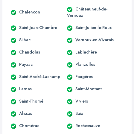
Châteauneuf-de-
Chalencon
Vernoux
Saint-Jean-Chambre
Saint-Julien-le-Roux
Silhac
Vernoux-en-Vivarais
Chandolas
Lablachère
Payzac
Planzolles
Saint-André-Lachamp
Faugères
Larnas
Saint-Montant
Saint-Thomé
Viviers
Alissas
Baix
Chomérac
Rochessauve