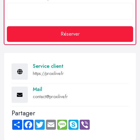
Réserver
Service client
https://proxilive.fr
Mail
contact@proxilive.fr
Partager
Share
Facebook
Twitter
Email
Message
Skype
Viber