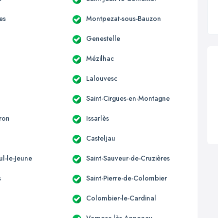
es
Montpezat-sous-Bauzon
Genestelle
Mézilhac
Lalouvesc
Saint-Cirgues-en-Montagne
ron
Issarlès
Casteljau
ul-le-Jeune
Saint-Sauveur-de-Cruzières
s
Saint-Pierre-de-Colombier
Colombier-le-Cardinal
Vernosc-lès-Annonay