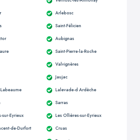
r
Arlebosc
s
Saint-Félicien
ctor
Aubignas
aure
Saint-Pierre-la-Roche
Valvignères
Jaujac
e-Labeaume
Lalevade-d Ardèche
n
Sarras
-sur-Eyrieux
Les Ollières-sur-Eyrieux
ncent-de-Durfort
Cruas