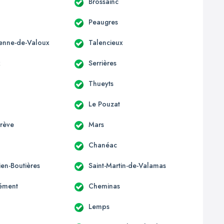
Brossainc
Peaugres
tienne-de-Valoux
Talencieux
x
Serrières
Thueyts
Le Pouzat
grève
Mars
Chanéac
lien-Boutières
Saint-Martin-de-Valamas
lément
Cheminas
Lemps