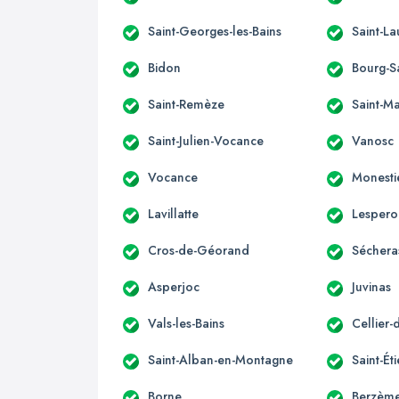
Saint-Georges-les-Bains
Saint-L
Bidon
Bourg-S
Saint-Remèze
Saint-M
Saint-Julien-Vocance
Vanosc
Vocance
Monesti
Lavillatte
Lespero
Cros-de-Géorand
Séchera
Asperjoc
Juvinas
Vals-les-Bains
Cellier-
Saint-Alban-en-Montagne
Saint-É
Borne
Berzèm