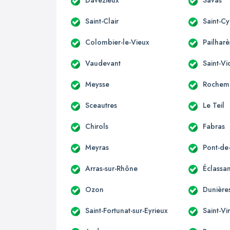
Saint-Clair
Saint-Cy
Colombier-le-Vieux
Pailharè
Vaudevant
Saint-Vi
Meysse
Rochem
Sceautres
Le Teil
Chirols
Fabras
Meyras
Pont-d
Arras-sur-Rhône
Éclassa
Ozon
Dunières
Saint-Fortunat-sur-Eyrieux
Saint-Vi