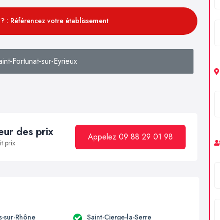
? : Référencez votre établissement
nt-Fortunat-sur-Eyrieux
ur des prix
Appelez 09 88 29 01 98
t prix
-sur-Rhône
Saint-Cierge-la-Serre