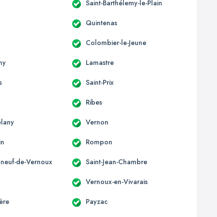
Saint-Barthélemy-le-Plain
Quintenas
Colombier-le-Jeune
ny
Lamastre
s
Saint-Prix
Ribes
élany
Vernon
in
Rompon
neuf-de-Vernoux
Saint-Jean-Chambre
Vernoux-en-Vivarais
ère
Payzac