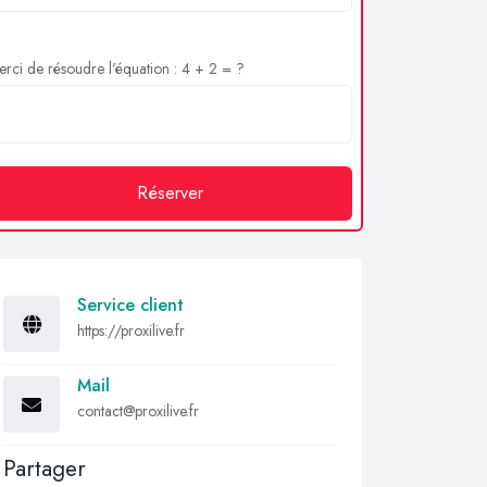
rci de résoudre l'équation : 4 + 2 = ?
Réserver
Service client
https://proxilive.fr
Mail
contact@proxilive.fr
Partager