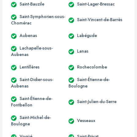
Saint-Bauzile
Saint-Lager-Bressac
Saint-Symphorien-sous-
Saint-Vincent-de-Barrès
Chomérac
Aubenas
Labégude
Lachapelle-sous-
Lanas
Aubenas
Lentillères
Rochecolombe
Saint-Didier-sous-
Saint-Étienne-de-
Aubenas
Boulogne
Saint-Étienne-de-
Saint-Julien-du-Serre
Fontbellon
Saint-Michel-de-
Vesseaux
Boulogne
Vogüé
Saint-Privat