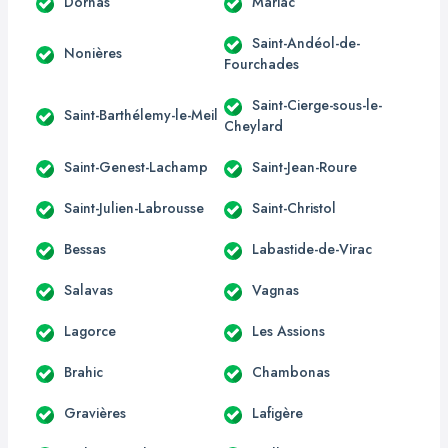
Dornas
Mariac
Saint-Andéol-de-
Nonières
Fourchades
Saint-Cierge-sous-le-
Saint-Barthélemy-le-Meil
Cheylard
Saint-Genest-Lachamp
Saint-Jean-Roure
Saint-Julien-Labrousse
Saint-Christol
Bessas
Labastide-de-Virac
Salavas
Vagnas
Lagorce
Les Assions
Brahic
Chambonas
Gravières
Lafigère