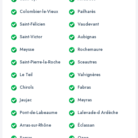
Colombier-le-Vieux
Pailharès
Saint-Félicien
Vaudevant
Saint-Victor
Aubignas
Meysse
Rochemaure
Saint-Pierre-la-Roche
Sceautres
Le Teil
Valvignères
Chirols
Fabras
Jaujac
Meyras
Pont-de-Labeaume
Lalevade-d Ardèche
Arras-sur-Rhône
Éclassan
Sarras
Ozon