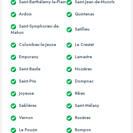
Saint-Barthélemy-le-Plain
Saint-Jean-de-Muzols
Ardoix
Quintenas
Saint-Symphorien-de-
Satillieu
Mahun
Colombier-le-Jeune
Le Crestet
Empurany
Lamastre
Saint-Basile
Nozières
Saint-Prix
Dompnac
Joyeuse
Ribes
Sablières
Saint-Mélany
Vernon
Rosières
Le Pouzin
Rompon