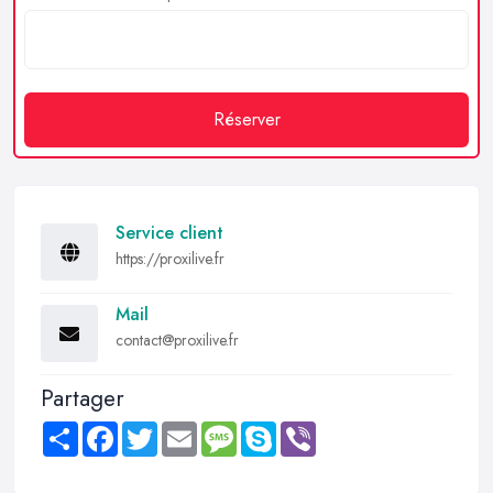
Réserver
Service client
https://proxilive.fr
Mail
contact@proxilive.fr
Partager
Share
Facebook
Twitter
Email
Message
Skype
Viber