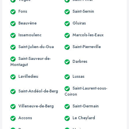
Fons
Saint-Sernin
Beauvène
Gluiras
Issamoulenc
Marcols-les-Eaux
Saint-Julien-du-Gua
Saint-Pierreville
Saint-Sauveur-de-
Darbres
Montagut
Lavilledieu
Lussas
Saint-Laurent-sous-
Saint-Andéol-de-Berg
Coiron
Villeneuve-de-Berg
Saint-Germain
Accons
Le Cheylard