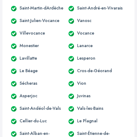
Saint-Martin-dArdèche
Saint-André-en-Vivarais
Saint-Julien-Vocance
Vanosc
Villevocance
Vocance
Monestier
Lanarce
Lavillatte
Lesperon
Le Béage
Cros-de-Géorand
Sécheras
Vion
Asperjoc
Juvinas
Saint-Andéol-de-Vals
Vals-les-Bains
Cellier-du-Luc
Le Plagnal
Saint-Alban-en-
Saint-Étienne-de-