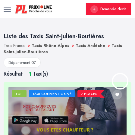
Demande devis
Liste des Taxis Saint-Julien-Boutières
Taxis France
>
Taxis Rhône Alpes
>
Taxis Ardèche
>
Taxis
Saint-Julien-Boutières
Département 07
Résultat :
Taxi(s)
1
TOP
TAXI CONVENTIONNÉ
7 PLACES