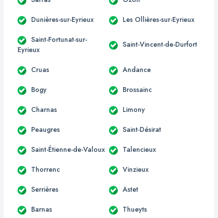
Dunières-sur-Eyrieux
Les Ollières-sur-Eyrieux
Saint-Fortunat-sur-
Saint-Vincent-de-Durfort
Eyrieux
Cruas
Andance
Bogy
Brossainc
Charnas
Limony
Peaugres
Saint-Désirat
Saint-Étienne-de-Valoux
Talencieux
Thorrenc
Vinzieux
Serrières
Astet
Barnas
Thueyts