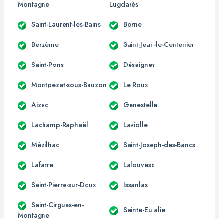
Montagne
Lugdarès
Saint-Laurent-les-Bains
Borne
Berzème
Saint-Jean-le-Centenier
Saint-Pons
Désaignes
Montpezat-sous-Bauzon
Le Roux
Aizac
Genestelle
Lachamp-Raphaël
Laviolle
Mézilhac
Saint-Joseph-des-Bancs
Lafarre
Lalouvesc
Saint-Pierre-sur-Doux
Issanlas
Saint-Cirgues-en-
Sainte-Eulalie
Montagne