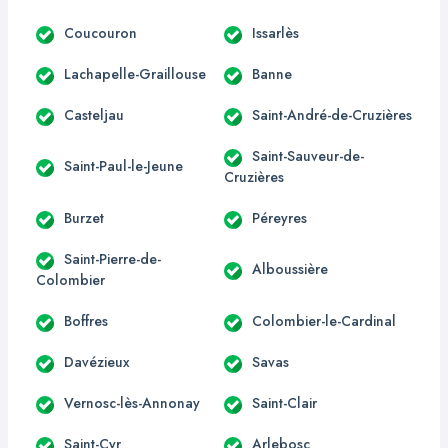
Coucouron
Issarlès
Lachapelle-Graillouse
Banne
Casteljau
Saint-André-de-Cruzières
Saint-Sauveur-de-
Saint-Paul-le-Jeune
Cruzières
Burzet
Péreyres
Saint-Pierre-de-
Alboussière
Colombier
Boffres
Colombier-le-Cardinal
Davézieux
Savas
Vernosc-lès-Annonay
Saint-Clair
Saint-Cyr
Arlebosc