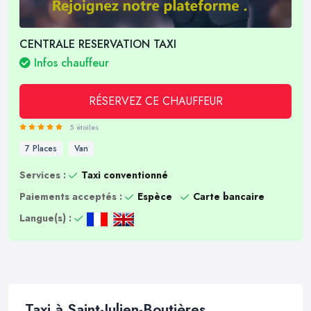
CENTRALE RESERVATION TAXI
Infos chauffeur
RÉSERVEZ CE CHAUFFEUR
5 étoiles
7 Places
Van
Services :
Taxi conventionné
Paiements acceptés :
Espèce
Carte bancaire
Langue(s) :
Taxi à Saint-Julien-Boutières