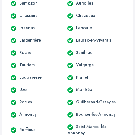
Sampzon
Auriolles
Chassiers
Chazeaux
Joannas
Laboule
Largentière
Laurac-en-Vivarais
Rocher
Sanilhac
Tauriers
Valgorge
Loubaresse
Prunet
Uzer
Montréal
Rocles
Guilherand-Granges
Annonay
Boulieu-lès-Annonay
Saint-Marcel-lès-
Roiffieux
Annonay