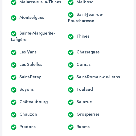
Malarce-sur-la-Thines
Malbosc
Saint-Jean-de-
Montselgues
Pourcharesse
Sainte-Marguerite-
Thines
Lafigère
Les Vans
Chassagnes
Les Salelles
Cornas
Saint-Péray
Saint-Romain-de-Lerps
Soyons
Toulaud
Châteaubourg
Balazuc
Chauzon
Grospierres
Pradons
Ruoms