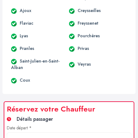
Ajoux
Creysseilles
Flaviac
Freyssenet
Lyas
Pourchères
Pranles
Privas
Saint-Julien-en-Saint-
Veyras
Alban
Coux
Réservez votre Chauffeur
Détails passager
Date départ *