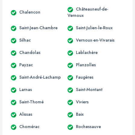
Châteauneuf-de-
Chalencon
Vernoux
Saint-Jean-Chambre
Saint-Julien-le-Roux
Silhac
Vernoux-en-Vivarais
Chandolas
Lablachère
Payzac
Planzolles
Saint-André-Lachamp
Faugères
Larnas
Saint-Montant
Saint-Thomé
Viviers
Alissas
Baix
Chomérac
Rochessauve