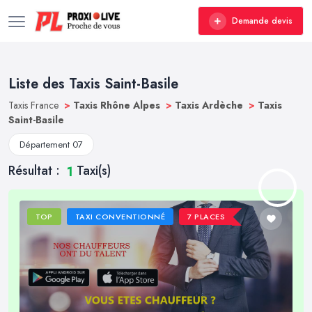
Demande devis
Liste des Taxis Saint-Basile
Taxis France
>
Taxis Rhône Alpes
>
Taxis Ardèche
>
Taxis
Saint-Basile
Département 07
Résultat :
Taxi(s)
1
TOP
TAXI CONVENTIONNÉ
7 PLACES