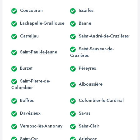
Coucouron
Issarlès
Lachapelle-Graillouse
Banne
Casteljau
Saint-André-de-Cruzières
Saint-Sauveur-de-
Saint-Paul-le-Jeune
Cruzières
Burzet
Péreyres
Saint-Pierre-de-
Alboussière
Colombier
Boffres
Colombier-le-Cardinal
Davézieux
Savas
Vernosc-lès-Annonay
Saint-Clair
Saint-Cyr
Arlebosc