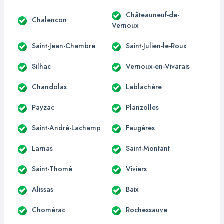
Châteauneuf-de-
Chalencon
Vernoux
Saint-Jean-Chambre
Saint-Julien-le-Roux
Silhac
Vernoux-en-Vivarais
Chandolas
Lablachère
Payzac
Planzolles
Saint-André-Lachamp
Faugères
Larnas
Saint-Montant
Saint-Thomé
Viviers
Alissas
Baix
Chomérac
Rochessauve