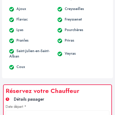
Ajoux
Creysseilles
Flaviac
Freyssenet
Lyas
Pourchères
Pranles
Privas
Saint-Julien-en-Saint-
Veyras
Alban
Coux
Réservez votre Chauffeur
Détails passager
Date départ *