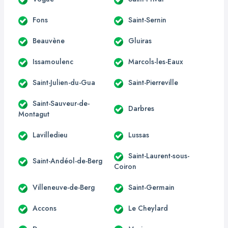
Fons
Saint-Sernin
Beauvène
Gluiras
Issamoulenc
Marcols-les-Eaux
Saint-Julien-du-Gua
Saint-Pierreville
Saint-Sauveur-de-
Darbres
Montagut
Lavilledieu
Lussas
Saint-Laurent-sous-
Saint-Andéol-de-Berg
Coiron
Villeneuve-de-Berg
Saint-Germain
Accons
Le Cheylard