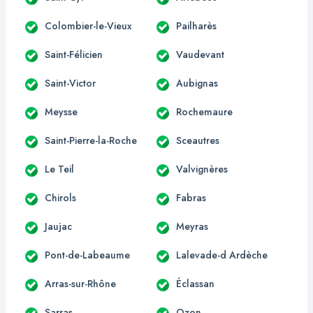
Colombier-le-Vieux
Pailharès
Saint-Félicien
Vaudevant
Saint-Victor
Aubignas
Meysse
Rochemaure
Saint-Pierre-la-Roche
Sceautres
Le Teil
Valvignères
Chirols
Fabras
Jaujac
Meyras
Pont-de-Labeaume
Lalevade-d Ardèche
Arras-sur-Rhône
Éclassan
Sarras
Ozon