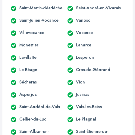
Saint-Martin-dArdèche
Saint-André-en-Vivarais
Saint-Julien-Vocance
Vanosc
Villevocance
Vocance
Monestier
Lanarce
Lavillatte
Lesperon
Le Béage
Cros-de-Géorand
Sécheras
Vion
Asperjoc
Juvinas
Saint-Andéol-de-Vals
Vals-les-Bains
Cellier-du-Luc
Le Plagnal
Saint-Alban-en-
Saint-Étienne-de-