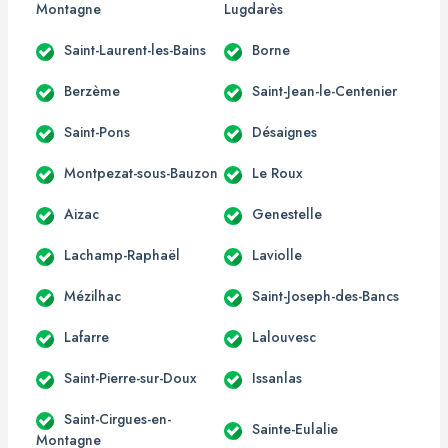
Montagne
Lugdarès
Saint-Laurent-les-Bains
Borne
Berzème
Saint-Jean-le-Centenier
Saint-Pons
Désaignes
Montpezat-sous-Bauzon
Le Roux
Aizac
Genestelle
Lachamp-Raphaël
Laviolle
Mézilhac
Saint-Joseph-des-Bancs
Lafarre
Lalouvesc
Saint-Pierre-sur-Doux
Issanlas
Saint-Cirgues-en-
Sainte-Eulalie
Montagne