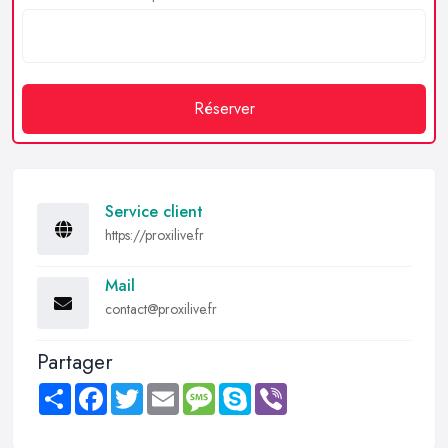
Réserver
Service client
https://proxilive.fr
Mail
contact@proxilive.fr
Partager
Share
Facebook
Twitter
Email
Message
Skype
Viber