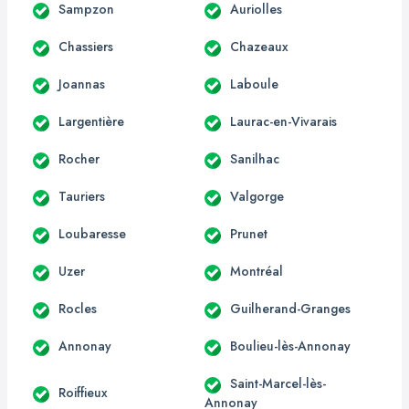
Sampzon
Auriolles
Chassiers
Chazeaux
Joannas
Laboule
Largentière
Laurac-en-Vivarais
Rocher
Sanilhac
Tauriers
Valgorge
Loubaresse
Prunet
Uzer
Montréal
Rocles
Guilherand-Granges
Annonay
Boulieu-lès-Annonay
Saint-Marcel-lès-
Roiffieux
Annonay