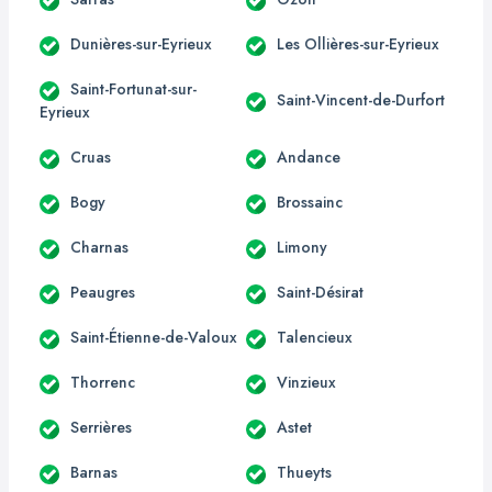
Dunières-sur-Eyrieux
Les Ollières-sur-Eyrieux
Saint-Fortunat-sur-
Saint-Vincent-de-Durfort
Eyrieux
Cruas
Andance
Bogy
Brossainc
Charnas
Limony
Peaugres
Saint-Désirat
Saint-Étienne-de-Valoux
Talencieux
Thorrenc
Vinzieux
Serrières
Astet
Barnas
Thueyts