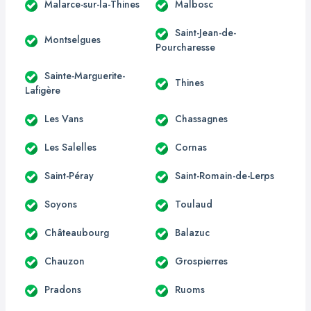
Malarce-sur-la-Thines
Malbosc
Saint-Jean-de-
Montselgues
Pourcharesse
Sainte-Marguerite-
Thines
Lafigère
Les Vans
Chassagnes
Les Salelles
Cornas
Saint-Péray
Saint-Romain-de-Lerps
Soyons
Toulaud
Châteaubourg
Balazuc
Chauzon
Grospierres
Pradons
Ruoms