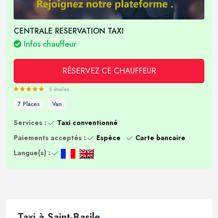
CENTRALE RESERVATION TAXI
Infos chauffeur
RÉSERVEZ CE CHAUFFEUR
5 étoiles
7 Places
Van
Services :
Taxi conventionné
Paiements acceptés :
Espèce
Carte bancaire
Langue(s) :
Taxi à Saint-Basile