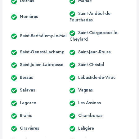
Dornas
Mariac
Saint-Andéol-de-
Nonières
Fourchades
Saint-Cierge-sous-le-
Saint-Barthélemy-le-Meil
Cheylard
Saint-Genest-Lachamp
Saint-Jean-Roure
Saint-Julien-Labrousse
Saint-Christol
Bessas
Labastide-de-Virac
Salavas
Vagnas
Lagorce
Les Assions
Brahic
Chambonas
Gravières
Lafigère