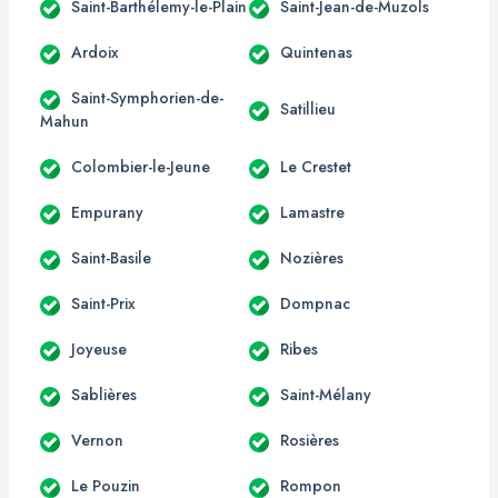
Saint-Barthélemy-le-Plain
Saint-Jean-de-Muzols
Ardoix
Quintenas
Saint-Symphorien-de-
Satillieu
Mahun
Colombier-le-Jeune
Le Crestet
Empurany
Lamastre
Saint-Basile
Nozières
Saint-Prix
Dompnac
Joyeuse
Ribes
Sablières
Saint-Mélany
Vernon
Rosières
Le Pouzin
Rompon