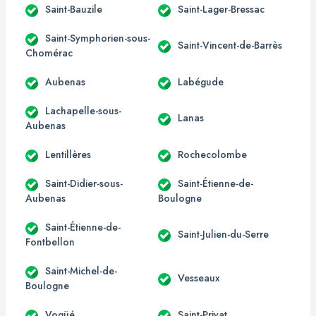
Saint-Bauzile
Saint-Lager-Bressac
Saint-Symphorien-sous-
Saint-Vincent-de-Barrès
Chomérac
Aubenas
Labégude
Lachapelle-sous-
Lanas
Aubenas
Lentillères
Rochecolombe
Saint-Didier-sous-
Saint-Étienne-de-
Aubenas
Boulogne
Saint-Étienne-de-
Saint-Julien-du-Serre
Fontbellon
Saint-Michel-de-
Vesseaux
Boulogne
Vogüé
Saint-Privat