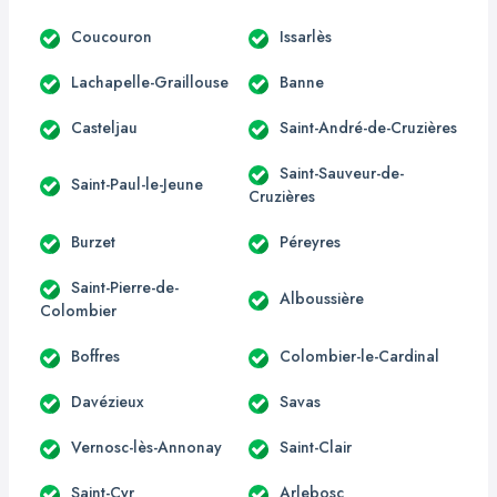
Coucouron
Issarlès
Lachapelle-Graillouse
Banne
Casteljau
Saint-André-de-Cruzières
Saint-Sauveur-de-
Saint-Paul-le-Jeune
Cruzières
Burzet
Péreyres
Saint-Pierre-de-
Alboussière
Colombier
Boffres
Colombier-le-Cardinal
Davézieux
Savas
Vernosc-lès-Annonay
Saint-Clair
Saint-Cyr
Arlebosc