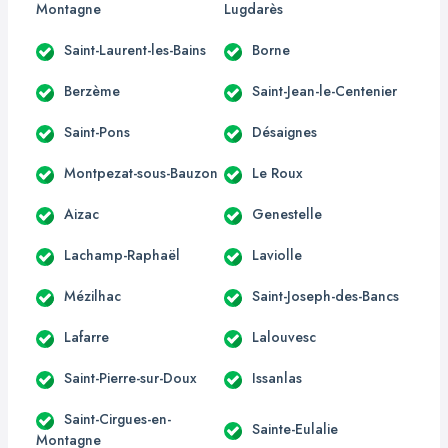
Montagne
Lugdarès
Saint-Laurent-les-Bains
Borne
Berzème
Saint-Jean-le-Centenier
Saint-Pons
Désaignes
Montpezat-sous-Bauzon
Le Roux
Aizac
Genestelle
Lachamp-Raphaël
Laviolle
Mézilhac
Saint-Joseph-des-Bancs
Lafarre
Lalouvesc
Saint-Pierre-sur-Doux
Issanlas
Saint-Cirgues-en-
Sainte-Eulalie
Montagne