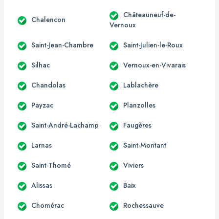
Châteauneuf-de-
Chalencon
Vernoux
Saint-Jean-Chambre
Saint-Julien-le-Roux
Silhac
Vernoux-en-Vivarais
Chandolas
Lablachère
Payzac
Planzolles
Saint-André-Lachamp
Faugères
Larnas
Saint-Montant
Saint-Thomé
Viviers
Alissas
Baix
Chomérac
Rochessauve