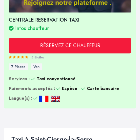
CENTRALE RESERVATION TAXI
Infos chauffeur
RÉSERVEZ CE CHAUFFEUR
5 étoiles
7 Places
Van
Services :
Taxi conventionné
Paiements acceptés :
Espèce
Carte bancaire
Langue(s) :
Taxi à Saint-Cierge-la-Serre