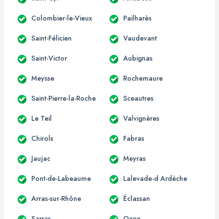
Colombier-le-Vieux
Pailharès
Saint-Félicien
Vaudevant
Saint-Victor
Aubignas
Meysse
Rochemaure
Saint-Pierre-la-Roche
Sceautres
Le Teil
Valvignères
Chirols
Fabras
Jaujac
Meyras
Pont-de-Labeaume
Lalevade-d Ardèche
Arras-sur-Rhône
Éclassan
Sarras
Ozon