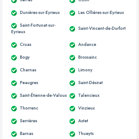
Dunières-sur-Eyrieux
Les Ollières-sur-Eyrieux
Saint-Fortunat-sur-
Saint-Vincent-de-Durfort
Eyrieux
Cruas
Andance
Bogy
Brossainc
Charnas
Limony
Peaugres
Saint-Désirat
Saint-Étienne-de-Valoux
Talencieux
Thorrenc
Vinzieux
Serrières
Astet
Barnas
Thueyts