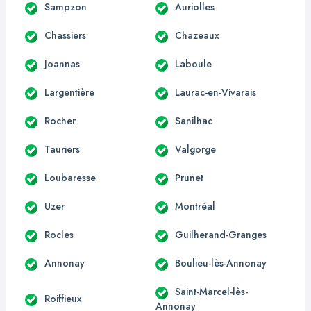
Sampzon
Auriolles
Chassiers
Chazeaux
Joannas
Laboule
Largentière
Laurac-en-Vivarais
Rocher
Sanilhac
Tauriers
Valgorge
Loubaresse
Prunet
Uzer
Montréal
Rocles
Guilherand-Granges
Annonay
Boulieu-lès-Annonay
Saint-Marcel-lès-
Roiffieux
Annonay