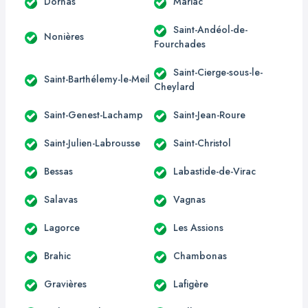
Dornas
Mariac
Saint-Andéol-de-
Nonières
Fourchades
Saint-Cierge-sous-le-
Saint-Barthélemy-le-Meil
Cheylard
Saint-Genest-Lachamp
Saint-Jean-Roure
Saint-Julien-Labrousse
Saint-Christol
Bessas
Labastide-de-Virac
Salavas
Vagnas
Lagorce
Les Assions
Brahic
Chambonas
Gravières
Lafigère