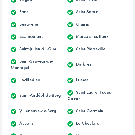
Fons
Saint-Sernin
Beauvène
Gluiras
Issamoulenc
Marcols-les-Eaux
Saint-Julien-du-Gua
Saint-Pierreville
Saint-Sauveur-de-
Darbres
Montagut
Lavilledieu
Lussas
Saint-Laurent-sous-
Saint-Andéol-de-Berg
Coiron
Villeneuve-de-Berg
Saint-Germain
Accons
Le Cheylard