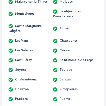
Malarce-sur-la-Thines
Malbosc
Saint-Jean-de-
Montselgues
Pourcharesse
Sainte-Marguerite-
Thines
Lafigère
Les Vans
Chassagnes
Les Salelles
Cornas
Saint-Péray
Saint-Romain-de-Lerps
Soyons
Toulaud
Châteaubourg
Balazuc
Chauzon
Grospierres
Pradons
Ruoms