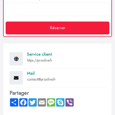
Réserver
Service client
https://proxilive.fr
Mail
contact@proxilive.fr
Partager
Share
Facebook
Twitter
Email
Message
Skype
Viber