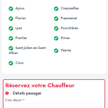
Ajoux
Creysseilles
Flaviac
Freyssenet
Lyas
Pourchères
Pranles
Privas
Saint-Julien-en-Saint-
Veyras
Alban
Coux
Réservez votre Chauffeur
Détails passager
Date départ *