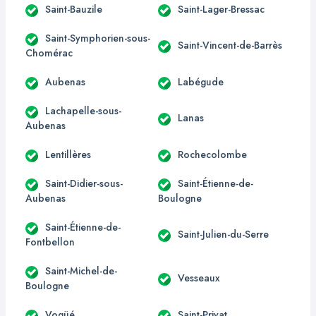
Saint-Bauzile
Saint-Lager-Bressac
Saint-Symphorien-sous-
Saint-Vincent-de-Barrès
Chomérac
Aubenas
Labégude
Lachapelle-sous-
Lanas
Aubenas
Lentillères
Rochecolombe
Saint-Didier-sous-
Saint-Étienne-de-
Aubenas
Boulogne
Saint-Étienne-de-
Saint-Julien-du-Serre
Fontbellon
Saint-Michel-de-
Vesseaux
Boulogne
Vogüé
Saint-Privat