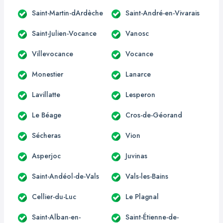
Saint-Martin-dArdèche
Saint-André-en-Vivarais
Saint-Julien-Vocance
Vanosc
Villevocance
Vocance
Monestier
Lanarce
Lavillatte
Lesperon
Le Béage
Cros-de-Géorand
Sécheras
Vion
Asperjoc
Juvinas
Saint-Andéol-de-Vals
Vals-les-Bains
Cellier-du-Luc
Le Plagnal
Saint-Alban-en-
Saint-Étienne-de-