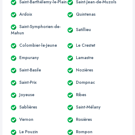
Saint-Barthélemy-le-Plain
Saint-Jean-de-Muzols
Ardoix
Quintenas
Saint-Symphorien-de-
Satillieu
Mahun
Colombier-le-Jeune
Le Crestet
Empurany
Lamastre
Saint-Basile
Nozières
Saint-Prix
Dompnac
Joyeuse
Ribes
Sablières
Saint-Mélany
Vernon
Rosières
Le Pouzin
Rompon