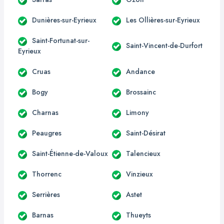
Dunières-sur-Eyrieux
Les Ollières-sur-Eyrieux
Saint-Fortunat-sur-
Saint-Vincent-de-Durfort
Eyrieux
Cruas
Andance
Bogy
Brossainc
Charnas
Limony
Peaugres
Saint-Désirat
Saint-Étienne-de-Valoux
Talencieux
Thorrenc
Vinzieux
Serrières
Astet
Barnas
Thueyts