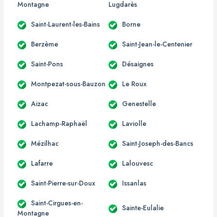
Montagne
Lugdarès
Saint-Laurent-les-Bains
Borne
Berzème
Saint-Jean-le-Centenier
Saint-Pons
Désaignes
Montpezat-sous-Bauzon
Le Roux
Aizac
Genestelle
Lachamp-Raphaël
Laviolle
Mézilhac
Saint-Joseph-des-Bancs
Lafarre
Lalouvesc
Saint-Pierre-sur-Doux
Issanlas
Saint-Cirgues-en-
Sainte-Eulalie
Montagne