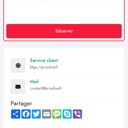
Réserver
Service client
https://proxilive.fr
Mail
contact@proxilive.fr
Partager
Share
Facebook
Twitter
Email
Message
Skype
Viber