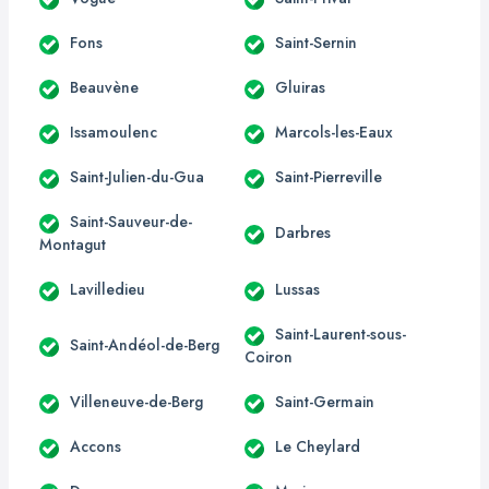
Fons
Saint-Sernin
Beauvène
Gluiras
Issamoulenc
Marcols-les-Eaux
Saint-Julien-du-Gua
Saint-Pierreville
Saint-Sauveur-de-
Darbres
Montagut
Lavilledieu
Lussas
Saint-Laurent-sous-
Saint-Andéol-de-Berg
Coiron
Villeneuve-de-Berg
Saint-Germain
Accons
Le Cheylard