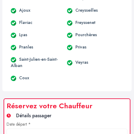
Ajoux
Creysseilles
Flaviac
Freyssenet
Lyas
Pourchères
Pranles
Privas
Saint-Julien-en-Saint-
Veyras
Alban
Coux
Réservez votre Chauffeur
Détails passager
Date départ *