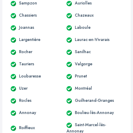
Sampzon
Auriolles
Chassiers
Chazeaux
Joannas
Laboule
Largentière
Laurac-en-Vivarais
Rocher
Sanilhac
Tauriers
Valgorge
Loubaresse
Prunet
Uzer
Montréal
Rocles
Guilherand-Granges
Annonay
Boulieu-lès-Annonay
Saint-Marcel-lès-
Roiffieux
Annonay