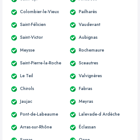
Colombier-le-Vieux
Pailharès
Saint-Félicien
Vaudevant
Saint-Victor
Aubignas
Meysse
Rochemaure
Saint-Pierre-la-Roche
Sceautres
Le Teil
Valvignères
Chirols
Fabras
Jaujac
Meyras
Pont-de-Labeaume
Lalevade-d Ardèche
Arras-sur-Rhône
Éclassan
Sarras
Ozon