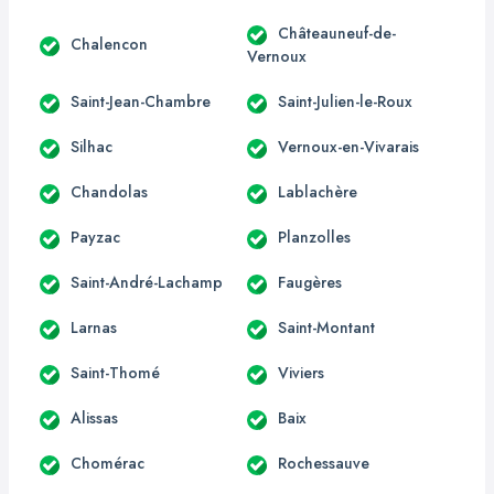
Châteauneuf-de-
Chalencon
Vernoux
Saint-Jean-Chambre
Saint-Julien-le-Roux
Silhac
Vernoux-en-Vivarais
Chandolas
Lablachère
Payzac
Planzolles
Saint-André-Lachamp
Faugères
Larnas
Saint-Montant
Saint-Thomé
Viviers
Alissas
Baix
Chomérac
Rochessauve