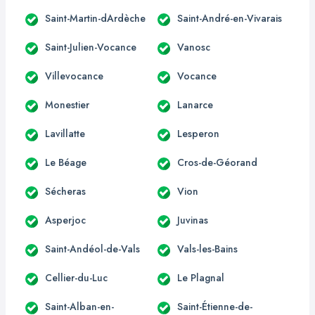
Saint-Martin-dArdèche
Saint-André-en-Vivarais
Saint-Julien-Vocance
Vanosc
Villevocance
Vocance
Monestier
Lanarce
Lavillatte
Lesperon
Le Béage
Cros-de-Géorand
Sécheras
Vion
Asperjoc
Juvinas
Saint-Andéol-de-Vals
Vals-les-Bains
Cellier-du-Luc
Le Plagnal
Saint-Alban-en-
Saint-Étienne-de-