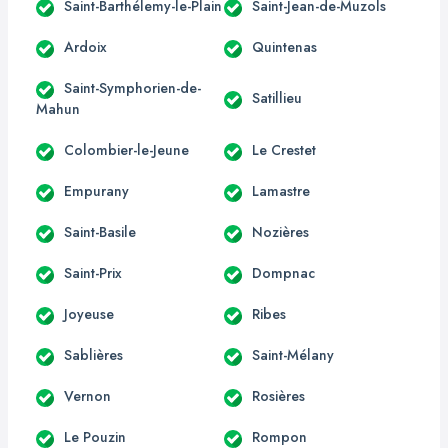
Saint-Barthélemy-le-Plain
Saint-Jean-de-Muzols
Ardoix
Quintenas
Saint-Symphorien-de-
Satillieu
Mahun
Colombier-le-Jeune
Le Crestet
Empurany
Lamastre
Saint-Basile
Nozières
Saint-Prix
Dompnac
Joyeuse
Ribes
Sablières
Saint-Mélany
Vernon
Rosières
Le Pouzin
Rompon