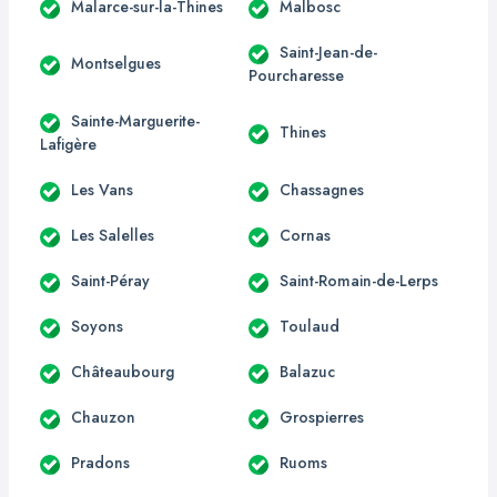
Malarce-sur-la-Thines
Malbosc
Saint-Jean-de-
Montselgues
Pourcharesse
Sainte-Marguerite-
Thines
Lafigère
Les Vans
Chassagnes
Les Salelles
Cornas
Saint-Péray
Saint-Romain-de-Lerps
Soyons
Toulaud
Châteaubourg
Balazuc
Chauzon
Grospierres
Pradons
Ruoms