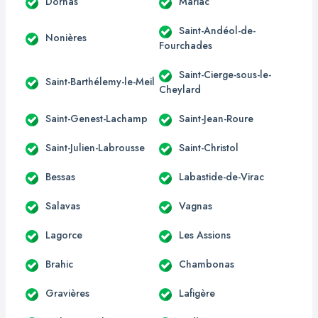
Dornas
Mariac
Saint-Andéol-de-
Nonières
Fourchades
Saint-Cierge-sous-le-
Saint-Barthélemy-le-Meil
Cheylard
Saint-Genest-Lachamp
Saint-Jean-Roure
Saint-Julien-Labrousse
Saint-Christol
Bessas
Labastide-de-Virac
Salavas
Vagnas
Lagorce
Les Assions
Brahic
Chambonas
Gravières
Lafigère