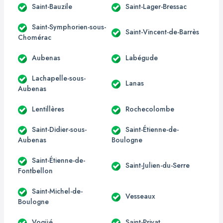
Saint-Bauzile
Saint-Lager-Bressac
Saint-Symphorien-sous-
Saint-Vincent-de-Barrès
Chomérac
Aubenas
Labégude
Lachapelle-sous-
Lanas
Aubenas
Lentillères
Rochecolombe
Saint-Didier-sous-
Saint-Étienne-de-
Aubenas
Boulogne
Saint-Étienne-de-
Saint-Julien-du-Serre
Fontbellon
Saint-Michel-de-
Vesseaux
Boulogne
Vogüé
Saint-Privat