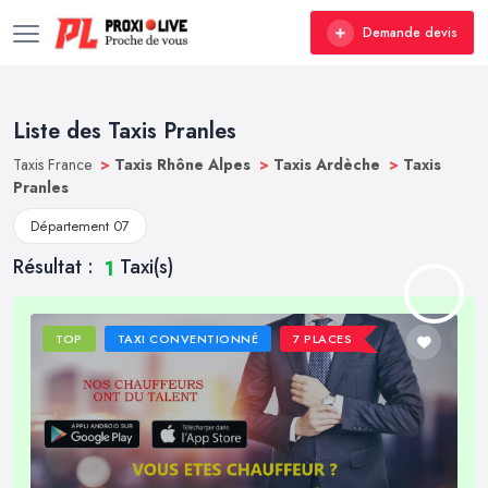
Demande devis
Liste des Taxis Pranles
Taxis France
>
Taxis Rhône Alpes
>
Taxis Ardèche
>
Taxis
Pranles
Département 07
Résultat :
Taxi(s)
1
TOP
TAXI CONVENTIONNÉ
7 PLACES