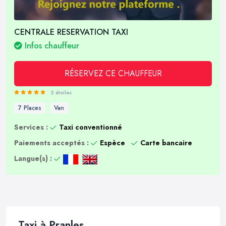
CENTRALE RESERVATION TAXI
Infos chauffeur
RÉSERVEZ CE CHAUFFEUR
5 étoiles
7 Places
Van
Services :
Taxi conventionné
Paiements acceptés :
Espèce
Carte bancaire
Langue(s) :
Taxi à Pranles