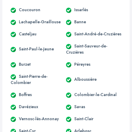
Coucouron
Issarlès
Lachapelle-Graillouse
Banne
Casteljau
Saint-André-de-Cruzières
Saint-Sauveur-de-
Saint-Paul-le-Jeune
Cruzières
Burzet
Péreyres
Saint-Pierre-de-
Alboussière
Colombier
Boffres
Colombier-le-Cardinal
Davézieux
Savas
Vernosc-lès-Annonay
Saint-Clair
Saint-Cyr
Arlebosc