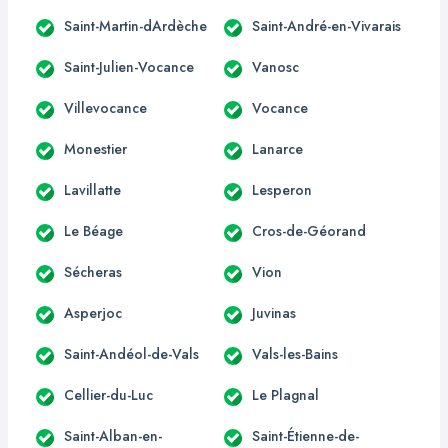
Saint-Martin-dArdèche
Saint-André-en-Vivarais
Saint-Julien-Vocance
Vanosc
Villevocance
Vocance
Monestier
Lanarce
Lavillatte
Lesperon
Le Béage
Cros-de-Géorand
Sécheras
Vion
Asperjoc
Juvinas
Saint-Andéol-de-Vals
Vals-les-Bains
Cellier-du-Luc
Le Plagnal
Saint-Alban-en-
Saint-Étienne-de-