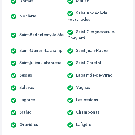
Dornas
Mariac
Saint-Andéol-de-
Nonières
Fourchades
Saint-Cierge-sous-le-
Saint-Barthélemy-le-Meil
Cheylard
Saint-Genest-Lachamp
Saint-Jean-Roure
Saint-Julien-Labrousse
Saint-Christol
Bessas
Labastide-de-Virac
Salavas
Vagnas
Lagorce
Les Assions
Brahic
Chambonas
Gravières
Lafigère