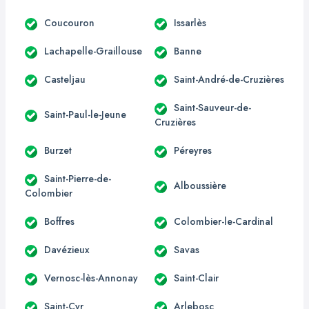
Coucouron
Issarlès
Lachapelle-Graillouse
Banne
Casteljau
Saint-André-de-Cruzières
Saint-Sauveur-de-
Saint-Paul-le-Jeune
Cruzières
Burzet
Péreyres
Saint-Pierre-de-
Alboussière
Colombier
Boffres
Colombier-le-Cardinal
Davézieux
Savas
Vernosc-lès-Annonay
Saint-Clair
Saint-Cyr
Arlebosc