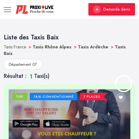
Demande devis
Liste des Taxis Baix
Taxis France
>
Taxis Rhône Alpes
>
Taxis Ardèche
>
Taxis
Baix
Département 07
Résultat :
Taxi(s)
1
TOP
TAXI CONVENTIONNÉ
7 PLACES