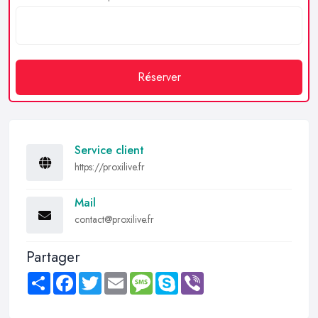
Réserver
Service client
https://proxilive.fr
Mail
contact@proxilive.fr
Partager
Share
Facebook
Twitter
Email
Message
Skype
Viber