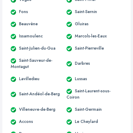
Fons
Saint-Sernin
Beauvène
Gluiras
Issamoulenc
Marcols-les-Eaux
Saint-Julien-du-Gua
Saint-Pierreville
Saint-Sauveur-de-
Darbres
Montagut
Lavilledieu
Lussas
Saint-Laurent-sous-
Saint-Andéol-de-Berg
Coiron
Villeneuve-de-Berg
Saint-Germain
Accons
Le Cheylard