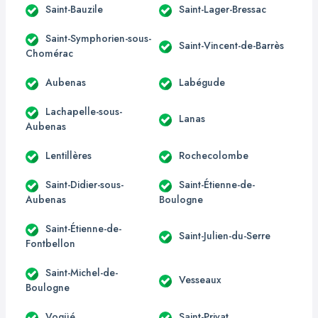
Saint-Bauzile
Saint-Lager-Bressac
Saint-Symphorien-sous-
Saint-Vincent-de-Barrès
Chomérac
Aubenas
Labégude
Lachapelle-sous-
Lanas
Aubenas
Lentillères
Rochecolombe
Saint-Didier-sous-
Saint-Étienne-de-
Aubenas
Boulogne
Saint-Étienne-de-
Saint-Julien-du-Serre
Fontbellon
Saint-Michel-de-
Vesseaux
Boulogne
Vogüé
Saint-Privat