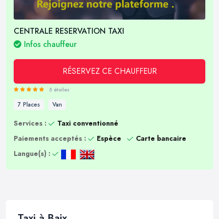
CENTRALE RESERVATION TAXI
Infos chauffeur
RÉSERVEZ CE CHAUFFEUR
5 étoiles
7 Places
Van
Services :
Taxi conventionné
Paiements acceptés :
Espèce
Carte bancaire
Langue(s) :
Taxi à Baix