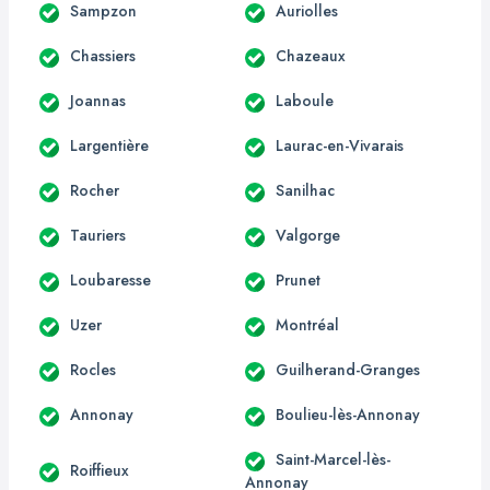
Sampzon
Auriolles
Chassiers
Chazeaux
Joannas
Laboule
Largentière
Laurac-en-Vivarais
Rocher
Sanilhac
Tauriers
Valgorge
Loubaresse
Prunet
Uzer
Montréal
Rocles
Guilherand-Granges
Annonay
Boulieu-lès-Annonay
Saint-Marcel-lès-
Roiffieux
Annonay