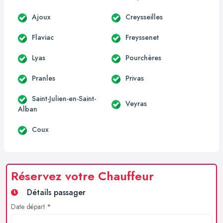
Ajoux
Creysseilles
Flaviac
Freyssenet
Lyas
Pourchères
Pranles
Privas
Saint-Julien-en-Saint-
Veyras
Alban
Coux
Réservez votre Chauffeur
Détails passager
Date départ *