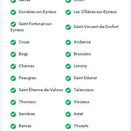
Dunières-sur-Eyrieux
Les Ollières-sur-Eyrieux
Saint-Fortunat-sur-
Saint-Vincent-de-Durfort
Eyrieux
Cruas
Andance
Bogy
Brossainc
Charnas
Limony
Peaugres
Saint-Désirat
Saint-Étienne-de-Valoux
Talencieux
Thorrenc
Vinzieux
Serrières
Astet
Barnas
Thueyts