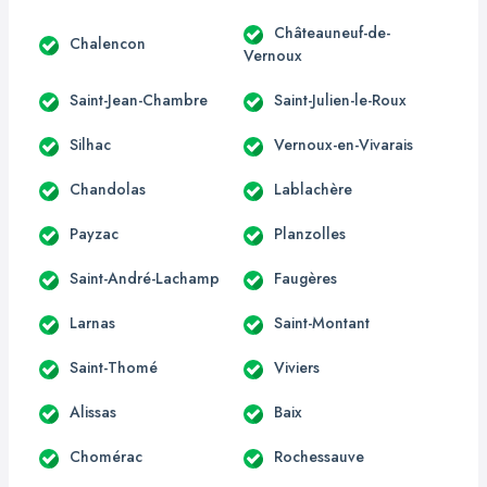
Châteauneuf-de-
Chalencon
Vernoux
Saint-Jean-Chambre
Saint-Julien-le-Roux
Silhac
Vernoux-en-Vivarais
Chandolas
Lablachère
Payzac
Planzolles
Saint-André-Lachamp
Faugères
Larnas
Saint-Montant
Saint-Thomé
Viviers
Alissas
Baix
Chomérac
Rochessauve