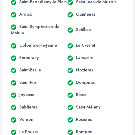
Saint-Barthélemy-le-Plain
Saint-Jean-de-Muzols
Ardoix
Quintenas
Saint-Symphorien-de-
Satillieu
Mahun
Colombier-le-Jeune
Le Crestet
Empurany
Lamastre
Saint-Basile
Nozières
Saint-Prix
Dompnac
Joyeuse
Ribes
Sablières
Saint-Mélany
Vernon
Rosières
Le Pouzin
Rompon