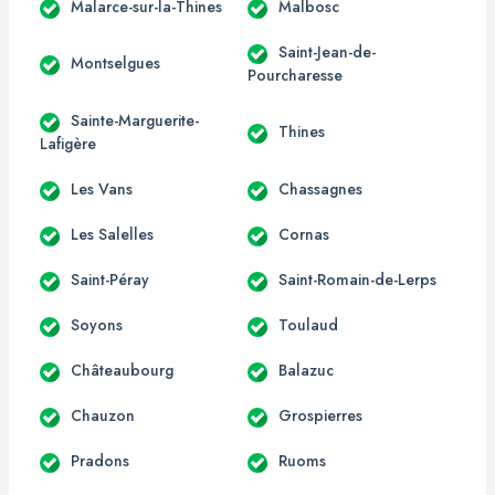
Malarce-sur-la-Thines
Malbosc
Saint-Jean-de-
Montselgues
Pourcharesse
Sainte-Marguerite-
Thines
Lafigère
Les Vans
Chassagnes
Les Salelles
Cornas
Saint-Péray
Saint-Romain-de-Lerps
Soyons
Toulaud
Châteaubourg
Balazuc
Chauzon
Grospierres
Pradons
Ruoms