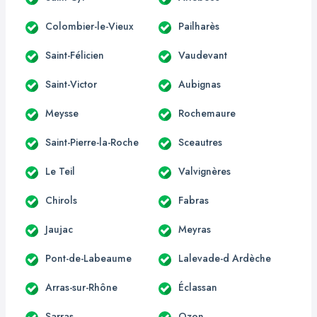
Colombier-le-Vieux
Pailharès
Saint-Félicien
Vaudevant
Saint-Victor
Aubignas
Meysse
Rochemaure
Saint-Pierre-la-Roche
Sceautres
Le Teil
Valvignères
Chirols
Fabras
Jaujac
Meyras
Pont-de-Labeaume
Lalevade-d Ardèche
Arras-sur-Rhône
Éclassan
Sarras
Ozon